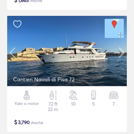
$
1,665
/noche
Cantieri Navali di Pisa 72
Yate a motor
72 ft
10
5
7
22 m
$
3,790
/noche