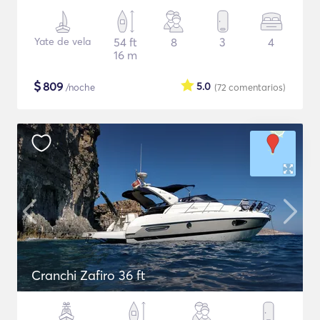
Yate de vela
54 ft
8
3
4
16 m
$
809
5.0
/noche
(72
comentarios
)
Cranchi Zafiro 36 ft