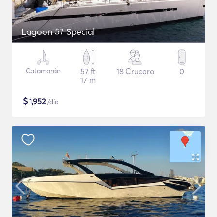
Lagoon 57 Special
Catamarán
57 ft
18 Crucero
0
17 m
$
1,952
/día