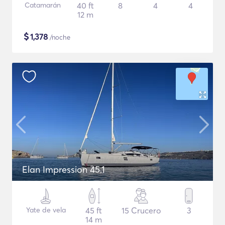
Catamarán
40 ft
8
4
4
12 m
$
1,378
/noche
Elan Impression 45.1
Yate de vela
45 ft
15 Crucero
3
14 m