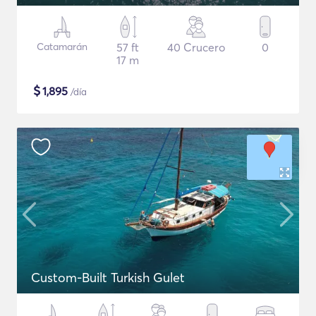
Catamarán
57 ft
40 Crucero
0
17 m
$
1,895
/día
Custom-Built Turkish Gulet