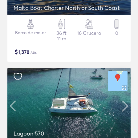
Malta Boat Charter North or South Coast
Barco de motor
36 ft
16 Crucero
0
11 m
$
1,378
/día
Lagoon 570