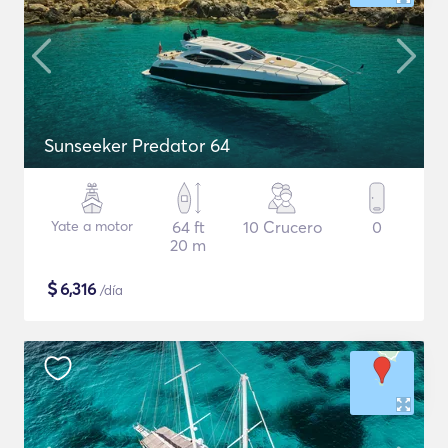
Sunseeker Predator 64
Yate a motor
64 ft
10 Crucero
0
20 m
$
6,316
/día