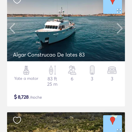
Algar Construcao De Iates 83
Yate a motor
83 ft
6
3
3
25 m
$
8,728
/noche