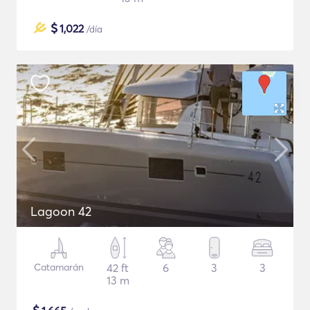
$
1,022
/día
Lagoon 42
Catamarán
42 ft
6
3
3
13 m