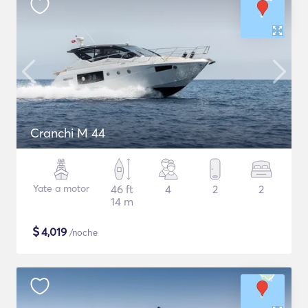
Cranchi M 44
Yate a motor
46 ft
4
2
2
14 m
$
4,019
/noche