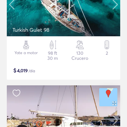
Turkish Gulet 98
Yate a motor
98 ft
130
2
30 m
Crucero
$
4,019
/día