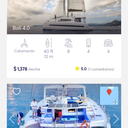
Bali 4.0
Catamarán
40 ft
8
4
4
12 m
$
1,378
5.0
/noche
(1
comentarios
)