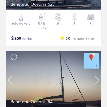
Beneteau Oceanis 523
Yate de vela
52 ft
6
3
3
16 m
$
809
5.0
/noche
(25
comentarios
)
Beneteau Oceanis 54