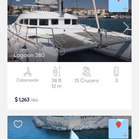
Lagoon 380
Catamarán
38 ft
15 Crucero
3
12 m
$
1,263
/día