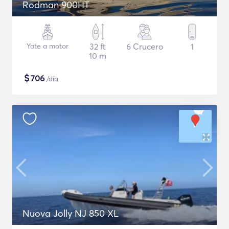
Rodman 900HT
Yate a motor
32 ft
6 Crucero
1
10 m
$
706
/día
Nuova Jolly NJ 850 XL