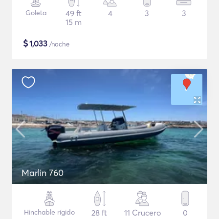
Goleta
49 ft
4
3
3
15 m
$
1,033
/noche
Marlin 760
Hinchable rígido
28 ft
11 Crucero
0