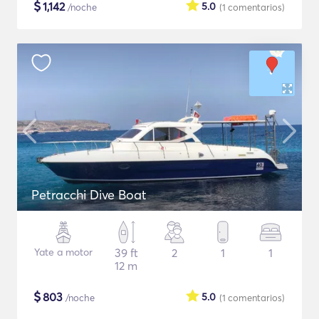
$
1,142
5.0
/noche
(1
comentarios
)
Petracchi Dive Boat
Yate a motor
39 ft
2
1
1
12 m
$
803
5.0
/noche
(1
comentarios
)