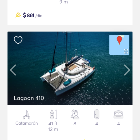
9 m
$
861
/día
Lagoon 410
Catamarán
41 ft
8
4
4
12 m