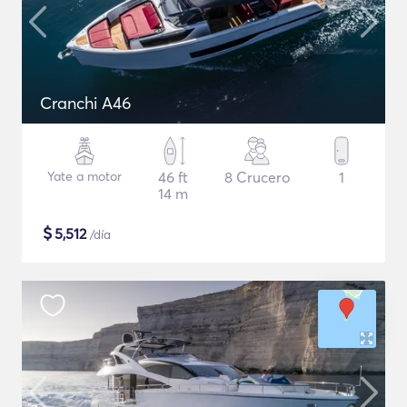
Cranchi A46
Yate a motor
46 ft
8 Crucero
1
14 m
$
5,512
/día