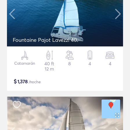
Fountaine Pajot Lavezzi 40
Catamarán
40 ft
8
4
4
12 m
$
1,378
/noche