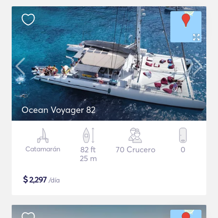
Ocean Voyager 82
Catamarán
82 ft
70 Crucero
0
25 m
$
2,297
/día