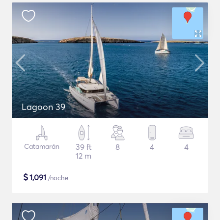
Lagoon 39
Catamarán
39 ft
8
4
4
12 m
$
1,091
/noche