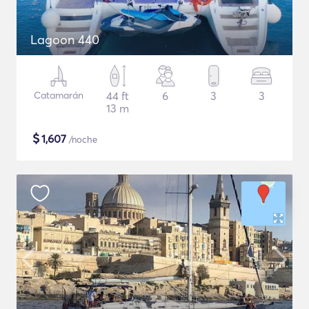
Lagoon 440
Catamarán
44 ft
6
3
3
13 m
$
1,607
/noche