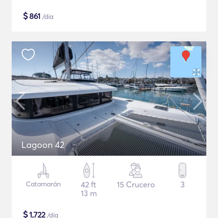
$
861
/día
Lagoon 42
Catamarán
42 ft
15 Crucero
3
13 m
$
1,722
/día