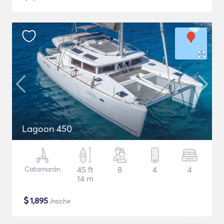
Lagoon 450
Catamarán
45 ft
8
4
4
14 m
$
1,895
/noche