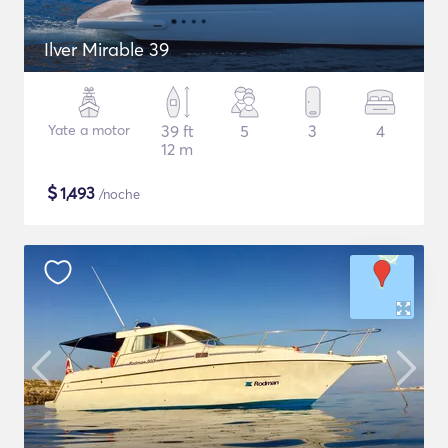
Ilver Mirable 39
Yate a motor
39 ft
5
3
4
12 m
$
1,493
/noche