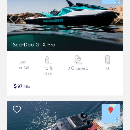
Sea-Doo GTX Pro
Jet Ski
10 ft
2 Crucero
0
3 m
$
97
/día