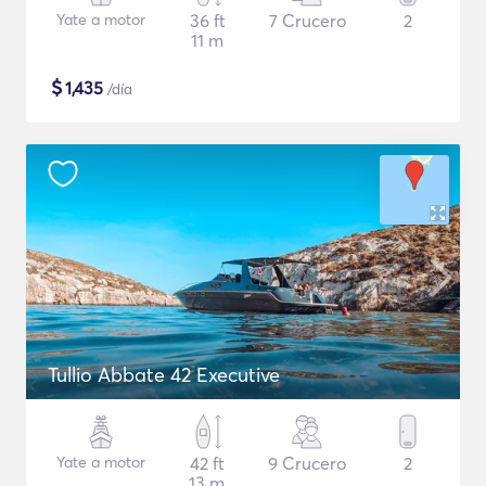
Yate a motor
36 ft
7 Crucero
2
11 m
$
1,435
/día
Tullio Abbate 42 Executive
Yate a motor
42 ft
9 Crucero
2
13 m