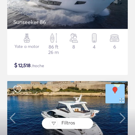
Sunseeker 86
Yate a motor
86 ft
8
4
6
26 m
$
12,518
/noche
Filtros