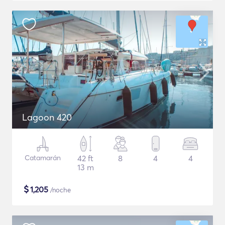
Lagoon 420
Catamarán
42 ft
8
4
4
13 m
$
1,205
/noche