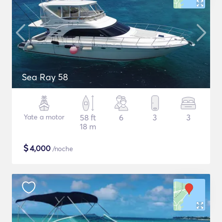
Sea Ray 58
Yate a motor
58 ft
6
3
3
18 m
$
4,000
/noche