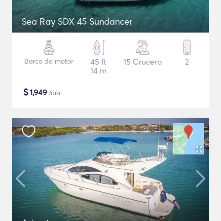
Sea Ray SDX 45 Sundancer
Barco de motor
45 ft
15 Crucero
2
14 m
$
1,949
/día