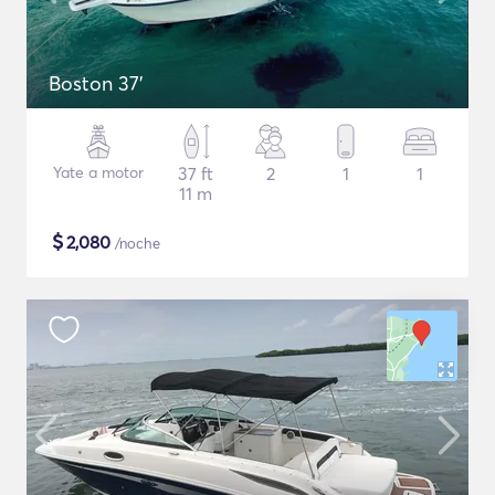
Boston 37'
Yate a motor
37 ft
2
1
1
11 m
$
2,080
/noche