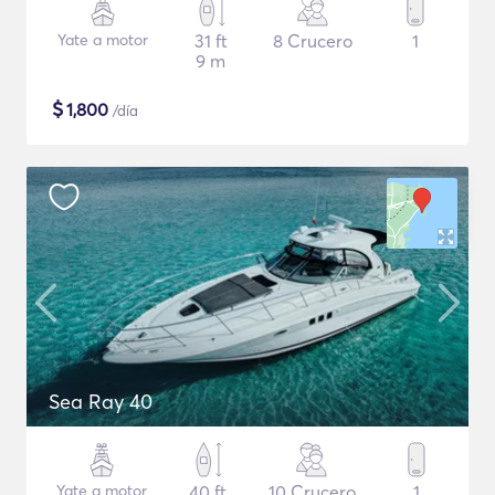
Yate a motor
31 ft
8 Crucero
1
9 m
$
1,800
/día
Sea Ray 40
Yate a motor
40 ft
10 Crucero
1