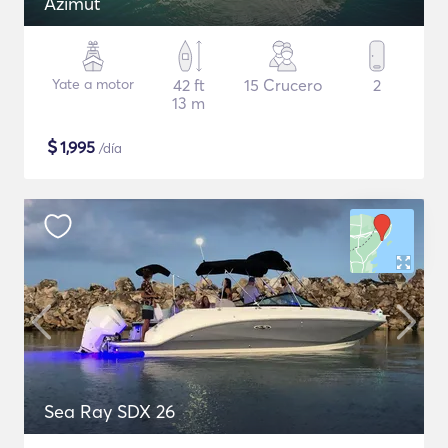
Azimut
Yate a motor
42 ft
15 Crucero
2
13 m
$
1,995
/día
Sea Ray SDX 26