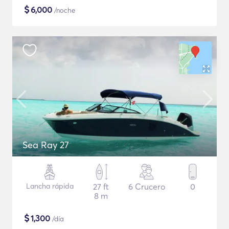
$
6,000
/noche
Sea Ray 27
Lancha rápida
27 ft
6 Crucero
0
8 m
$
1,300
/día