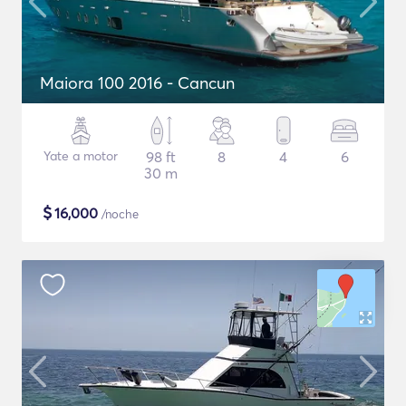
Maiora 100 2016 - Cancun
Yate a motor
98 ft
8
4
6
30 m
$
16,000
/noche