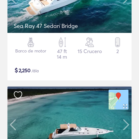
Sea Ray 47 Sedan Bridge
Barco de motor
47 ft
15 Crucero
2
14 m
$
2,250
/día