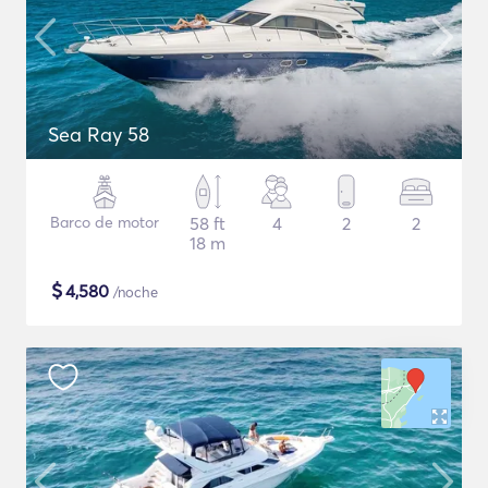
Sea Ray 58
Barco de motor
58 ft
4
2
2
18 m
$
4,580
/noche