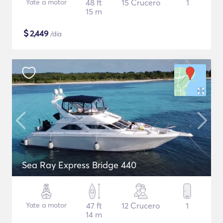
Yate a motor
48 ft
15 Crucero
1
15 m
$
2,449
/día
Sea Ray Express Bridge 440
Yate a motor
47 ft
12 Crucero
1
14 m