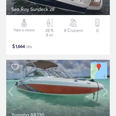
Sea Ray Sundeck 28'
Yate a motor
28 ft
8 Crucero
0
9 m
$
1,664
/día
Yamaha AR230