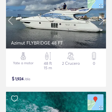
Azimut FLYBRIDGE 48 FT
Yate a motor
48 ft
2 Crucero
0
15 m
$
1,924
/día