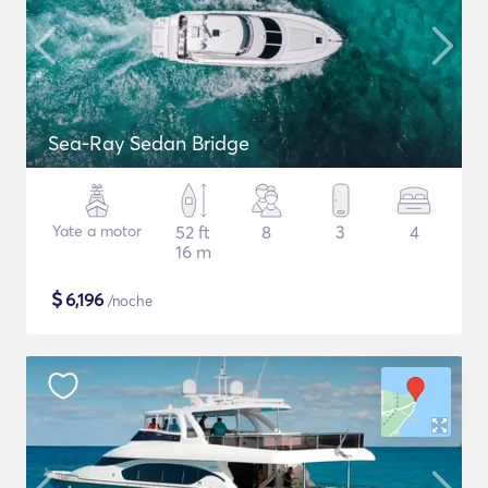
Sea-Ray Sedan Bridge
Yate a motor
52 ft
8
3
4
16 m
$
6,196
/noche