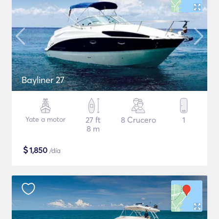
Bayliner 27
Yate a motor
27 ft
8 Crucero
1
8 m
$
1,850
/día