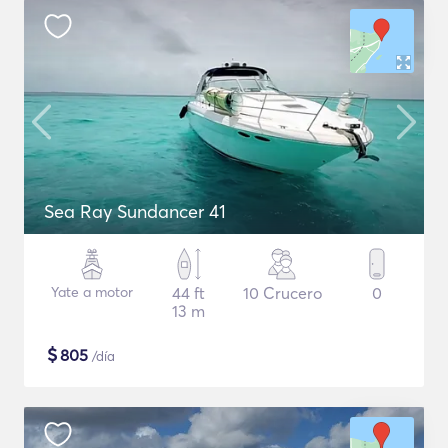
Sea Ray Sundancer 41
Yate a motor
44 ft
10 Crucero
0
13 m
$
805
/día