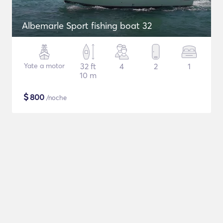
Albemarle Sport fishing boat 32
Yate a motor
32 ft
4
2
1
10 m
$
800
/noche