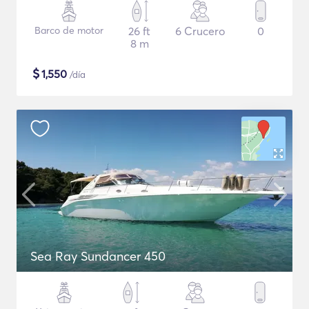
Barco de motor
26 ft
6 Crucero
0
8 m
$
1,550
/día
Sea Ray Sundancer 450