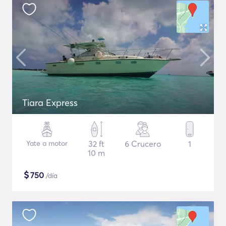
Tiara Express
Yate a motor
32 ft
6 Crucero
1
10 m
$
750
/día