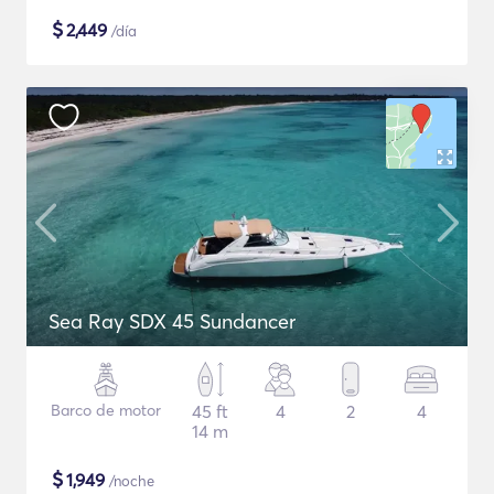
$
2,449
/día
Sea Ray SDX 45 Sundancer
Barco de motor
45 ft
4
2
4
14 m
$
1,949
/noche