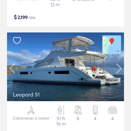
12 m
$
2,199
/día
Leopard 51
Catamarán a motor
51 ft
8
4
4
16 m