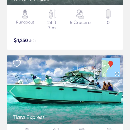
Runabout
24 ft
6 Crucero
0
7 m
$
1,250
/día
Tiara Express