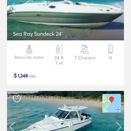
Sea Ray Sundeck 24'
Barco de motor
24 ft
7 Crucero
0
7 m
$
1,248
/día