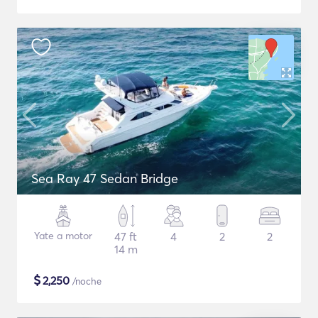
Sea Ray 47 Sedan Bridge
Yate a motor
47 ft
4
2
2
14 m
$
2,250
/noche