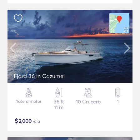
Fjord 36 in Cazumel
Yate a motor
36 ft
10 Crucero
1
11 m
$
2,000
/día