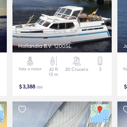
Hollandia B.V. 1200SL
J
Yate a motor
42 ft
20 Crucero
3
Ya
13 m
$
3,388
/día