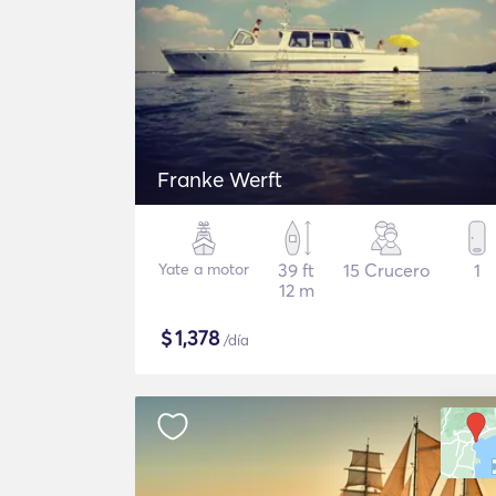
Franke Werft
Yate a motor
39 ft
15 Crucero
1
12 m
$
1,378
/día