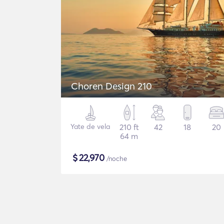
Choren Design 210
Yate de vela
210 ft
42
18
20
64 m
$
22,970
/noche