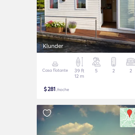
Klunder
Casa flotante
39 ft
5
2
2
12 m
$
281
/noche