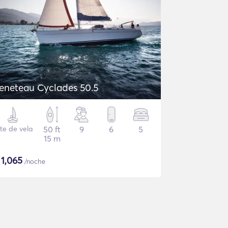
eneteau Cyclades 50.5
te de vela
50 ft
9
6
5
15 m
$
1,065
/noche