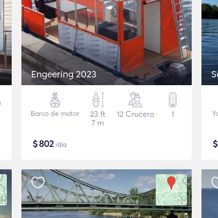
Engeering 2023
S
Barco de motor
23 ft
12 Crucero
1
Y
7 m
$
802
/día