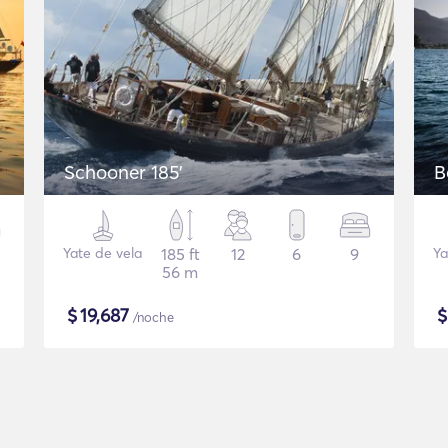
Schooner 185'
B
Yate de vela
185 ft
12
6
9
Ya
56 m
$
19,687
/noche