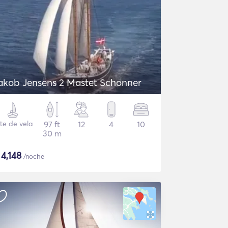
akob Jensens 2 Mastet Schonner
te de vela
97 ft
12
4
10
30 m
$
4,148
/noche