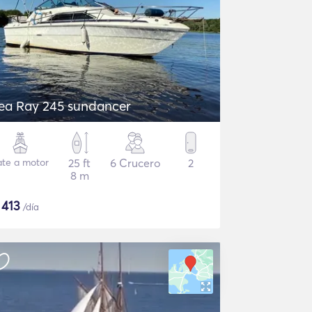
ea Ray 245 sundancer
ate a motor
25 ft
6 Crucero
2
8 m
$
413
/día