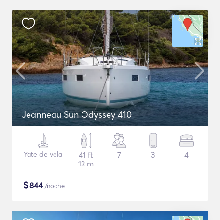
Jeanneau Sun Odyssey 410
Yate de vela
41 ft
7
3
4
12 m
$
844
/noche