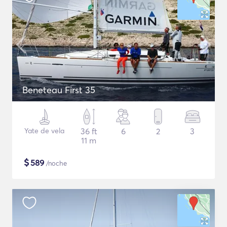
Beneteau First 35
Yate de vela
36 ft
6
2
3
11 m
$
589
/noche