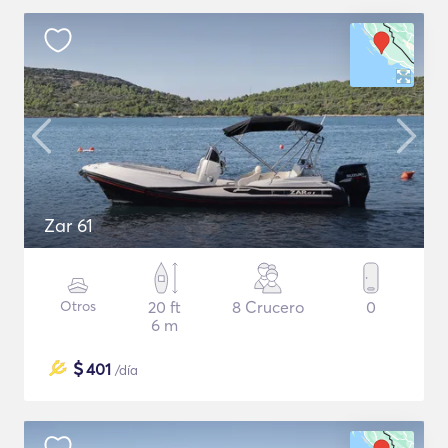
Zar 61
Otros
20 ft
8 Crucero
0
6 m
$
401
/día