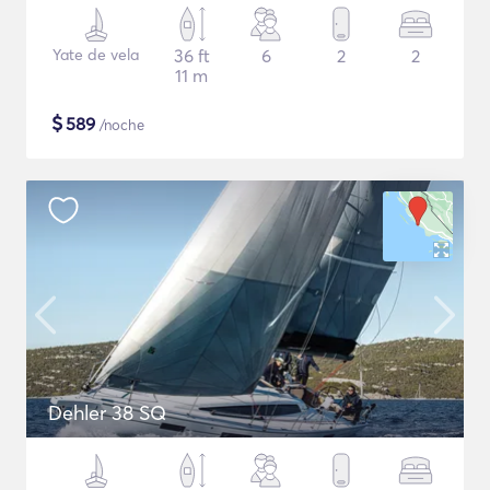
Yate de vela
36 ft
6
2
2
11 m
$
589
/noche
Dehler 38 SQ