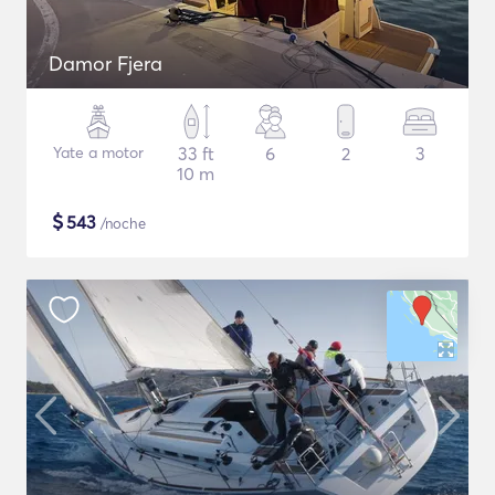
Damor Fjera
Yate a motor
33 ft
6
2
3
10 m
$
543
/noche