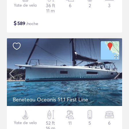
Yate de vela
36 ft
6
2
3
11 m
$
589
/noche
Beneteau Oceanis 51.1 First Line
Yate de vela
52 ft
11
5
6
16 m