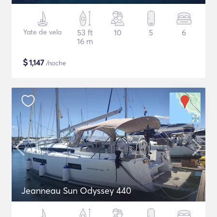
Yate de vela
53 ft
10
5
6
16 m
$
1,147
/noche
Jeanneau Sun Odyssey 440