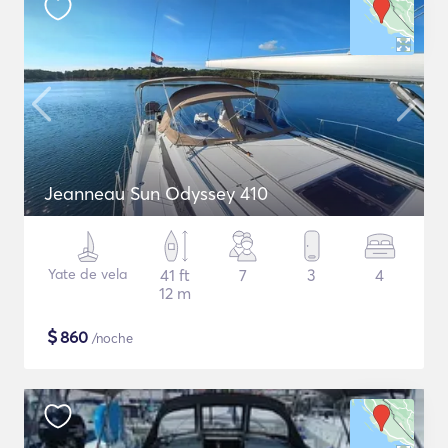
Jeanneau Sun Odyssey 410
Yate de vela
41 ft
7
3
4
12 m
$
860
/noche