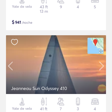
Yate de vela
43 ft
9
4
5
13 m
$
941
/noche
Jeanneau Sun Odyssey 410
Yate de vela
41 ft
7
3
4