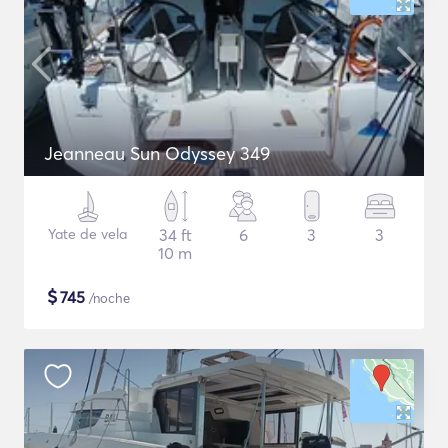
Jeanneau Sun Odyssey 349
Yate de vela
34 ft
6
3
3
10 m
$
745
/noche