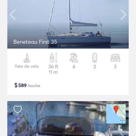
Beneteau First 35
Yate de vela
36 ft
6
2
3
11 m
$
589
/noche