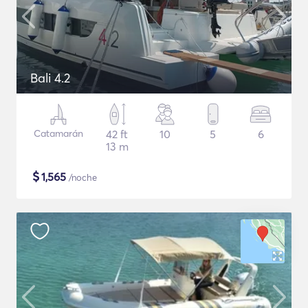
Bali 4.2
Catamarán
42 ft
10
5
6
13 m
$
1,565
/noche