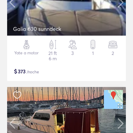
Galia 630 sunndeck
Yate a motor
21 ft
3
1
2
6 m
$
373
/noche