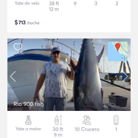
Yate de vela
38 ft
9
3
3
12 m
$
713
/noche
Rio 900 fish
Yate a motor
30 ft
10 Crucero
1
9 m