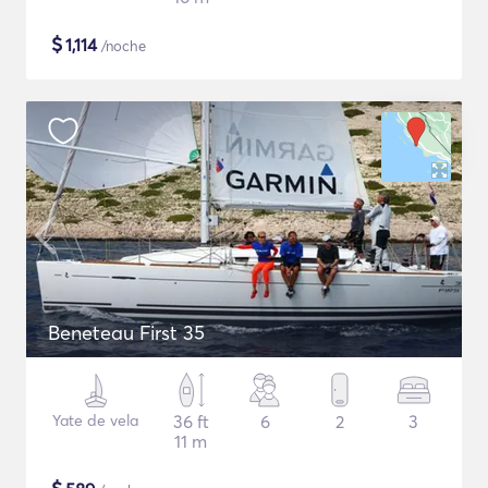
$
1,114
/noche
Beneteau First 35
Yate de vela
36 ft
6
2
3
11 m