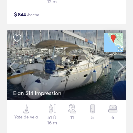
12 m
$
844
/noche
Elan 514 Impression
Yate de vela
51 ft
11
5
6
16 m