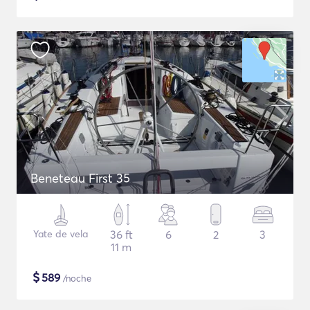
Beneteau First 35
Yate de vela
36 ft
6
2
3
11 m
$
589
/noche