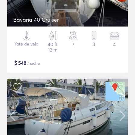
Bavaria 40 Cruiser
Yate de vela
40 ft
7
3
4
12 m
$
548
/noche