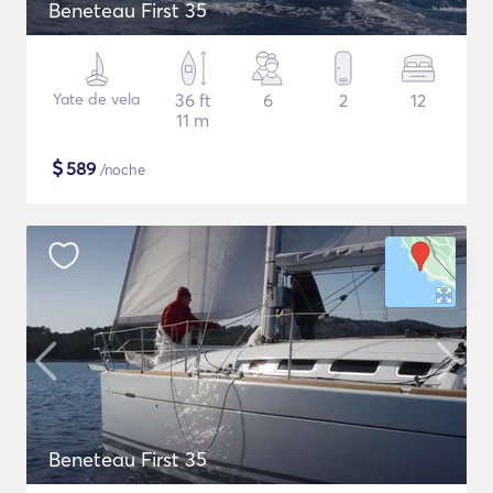
Beneteau First 35
Yate de vela
36 ft
6
2
12
11 m
$
589
/noche
Beneteau First 35