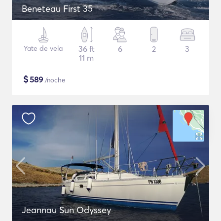
Beneteau First 35
Yate de vela
36 ft
6
2
3
11 m
$
589
/noche
Jeannau Sun Odyssey