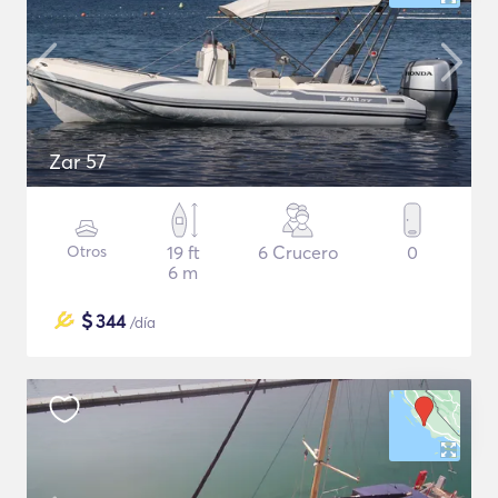
Zar 57
Otros
19 ft
6 Crucero
0
6 m
$
344
/día