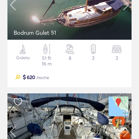
Bodrum Gulet 51
Goleta
51 ft
8
3
3
16 m
$
620
/noche