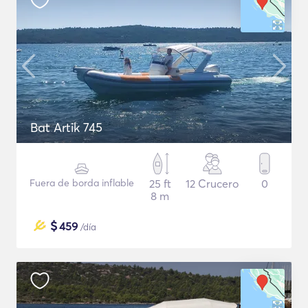
Bat Artik 745
Fuera de borda inflable
25 ft
12 Crucero
0
8 m
$
459
/día