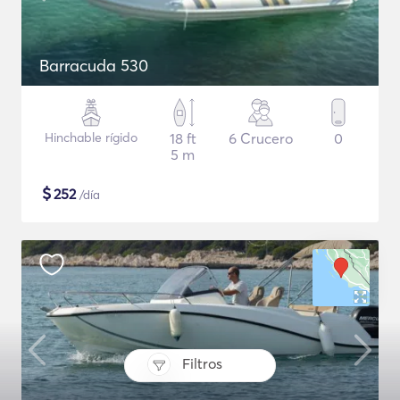
Barracuda 530
Hinchable rígido
18 ft
6 Crucero
0
5 m
$
252
/día
Filtros