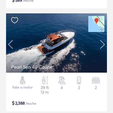
$
589
/noche
Pearl Sea 40 Coupe
Yate a motor
39 ft
4
2
2
12 m
$
2,388
/noche