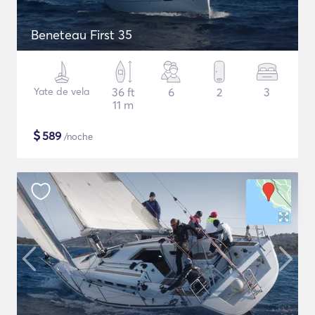
Beneteau First 35
Yate de vela
36 ft
6
2
3
11 m
$
589
/noche