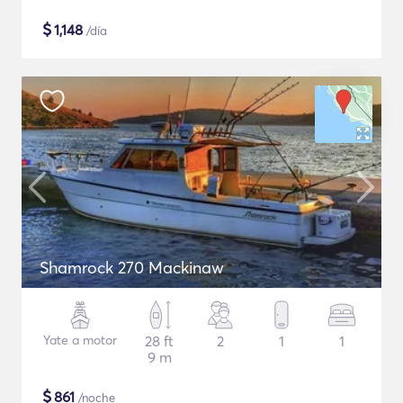
$
1,148
/día
Shamrock 270 Mackinaw
Yate a motor
28 ft
2
1
1
9 m
$
861
/noche