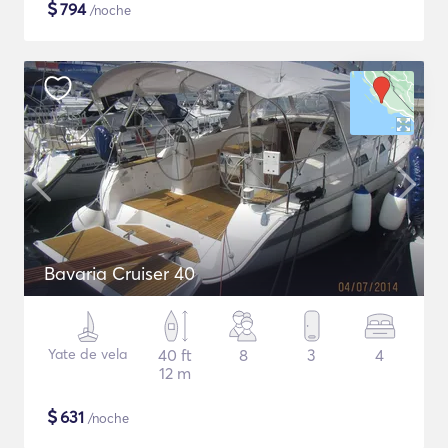
$
794
/noche
Bavaria Cruiser 40
Yate de vela
40 ft
8
3
4
12 m
$
631
/noche