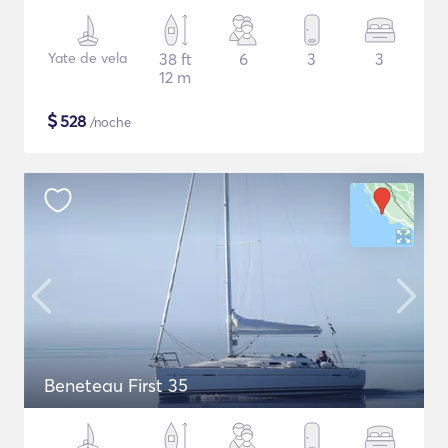
Yate de vela
38 ft
6
3
3
12 m
$
528
/noche
Beneteau First 35