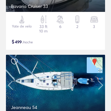
Bavaria Cruiser 33
Yate de vela
33 ft
6
2
3
10 m
$
499
/noche
Jeanneau 54