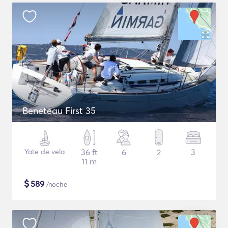
Beneteau First 35
Yate de vela
36 ft
6
2
3
11 m
$
589
/noche