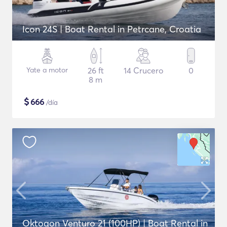
Icon 24S | Boat Rental in Petrcane, Croatia
Yate a motor
26 ft
14 Crucero
0
8 m
$
666
/día
Oktogon Venturo 21 (100HP) | Boat Rental in