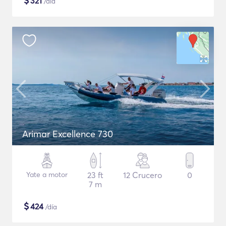
$
321
/día
Arimar Excellence 730
Yate a motor
23 ft
12 Crucero
0
7 m
$
424
/día