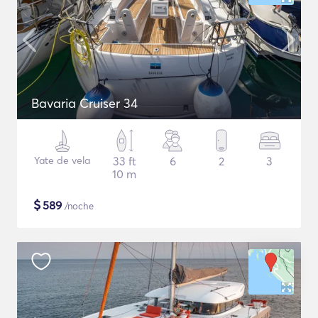
Bavaria Cruiser 34
Yate de vela
33 ft
6
2
3
10 m
$
589
/noche