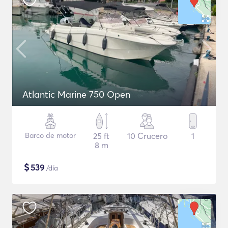
Atlantic Marine 750 Open
Barco de motor
25 ft
10 Crucero
1
8 m
$
539
/día