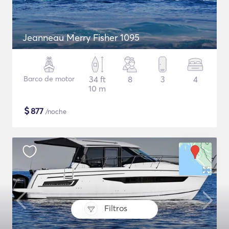
Jeanneau Merry Fisher 1095
Barco de motor
34 ft
8
3
4
10 m
$
877
/noche
Filtros