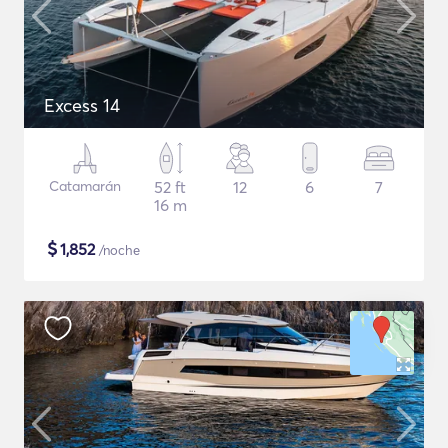
Excess 14
Catamarán
52 ft
12
6
7
16 m
$
1,852
/noche