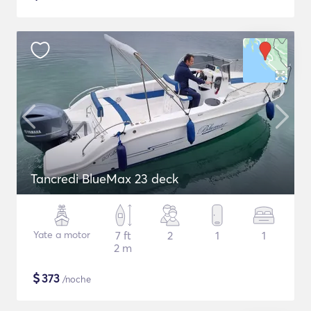
Tancredi BlueMax 23 deck
Yate a motor
7 ft
2
1
1
2 m
$
373
/noche