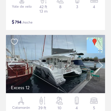
Yate de vela
42 ft
8
3
4
13 m
$
794
/noche
Excess 12
Catamarán
39 ft
10
4
5