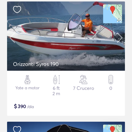
Orizzonti Syros 190
Yate a motor
6 ft
7 Crucero
0
2 m
$
390
/día