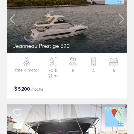
Jeanneau Prestige 690
Yate a motor
70 ft
8
4
6
21 m
$
5,200
/noche