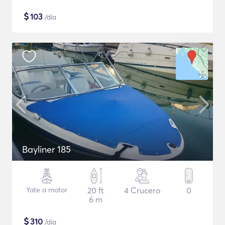
$
103
/día
Bayliner 185
Yate a motor
20 ft
4 Crucero
0
6 m
$
310
/día