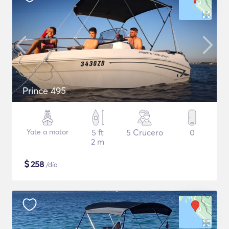
Prince 495
Yate a motor
5 ft
5 Crucero
0
2 m
$
258
/día