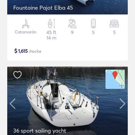
Fountaine Pajot Elba 45
Catamarán
45 ft
9
5
5
14 m
$
1,615
/noche
36 sport sailing yacht