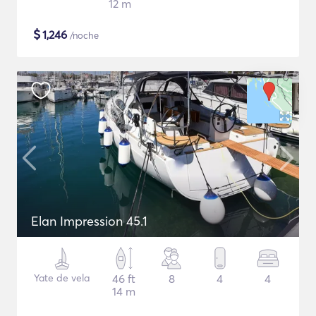
12 m
$
1,246
/noche
Elan Impression 45.1
Yate de vela
46 ft
8
4
4
14 m