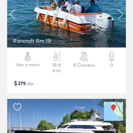
Rancraft Rm 19
Yate a motor
19 ft
8 Crucero
0
6 m
$
379
/día