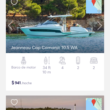
Jeanneau Cap Camarat 10.5 WA
Barco de motor
34 ft
4
2
2
10 m
$
941
/noche