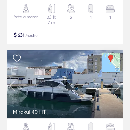
Yate a motor
23 ft
2
1
1
7 m
$
631
/noche
Mirakul 40 HT