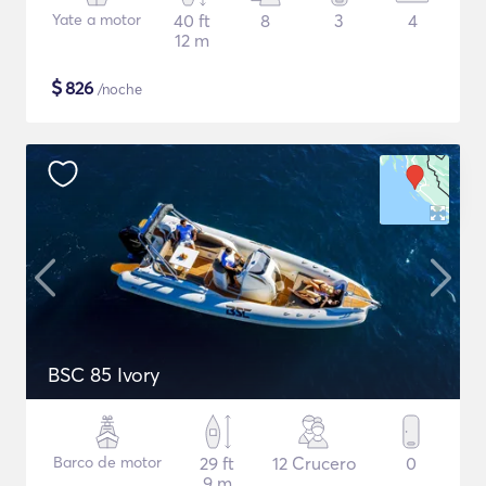
Yate a motor
40 ft
8
3
4
12 m
$
826
/noche
BSC 85 Ivory
Barco de motor
29 ft
12 Crucero
0
9 m