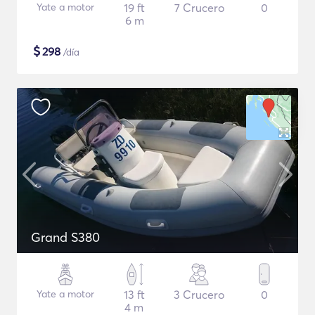
Yate a motor
19 ft
7 Crucero
0
6 m
$
298
/día
Grand S380
Yate a motor
13 ft
3 Crucero
0
4 m