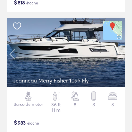
$
818
/noche
Jeanneau Merry Fisher 1095 Fly
Barco de motor
36 ft
8
3
3
11 m
$
983
/noche