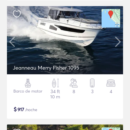
Jeanneau Merry Fisher 1095
Barco de motor
34 ft
8
3
4
10 m
$
917
/noche