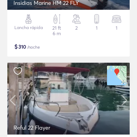
Insidias Marine HM 22 FLY
Lancha rápida
21 ft
2
1
1
6 m
$
310
/noche
Reful 22 Flayer