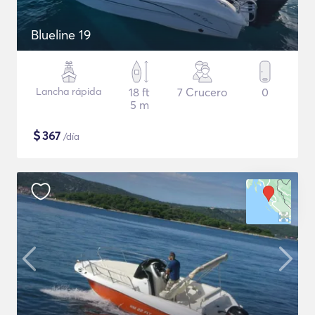
Blueline 19
Lancha rápida
18 ft
7 Crucero
0
5 m
$
367
/día