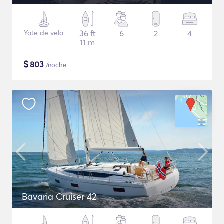
Yate de vela
36 ft
6
2
4
11 m
$
803
/noche
Bavaria Cruiser 42