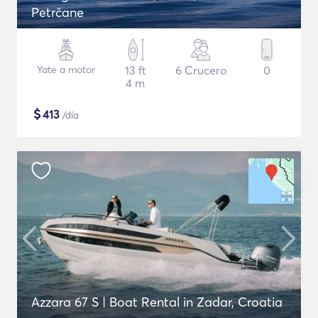
Petrčane
Yate a motor
13 ft
6 Crucero
0
4 m
$
413
/día
Azzara 67 S | Boat Rental in Zadar, Croatia