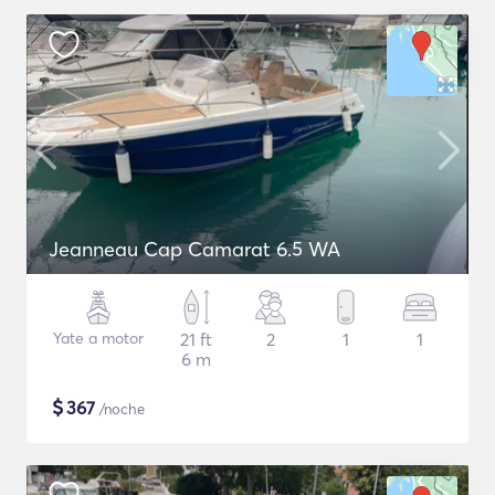
Jeanneau Cap Camarat 6.5 WA
Yate a motor
21 ft
2
1
1
6 m
$
367
/noche