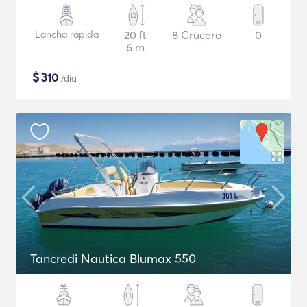
Lancha rápida
20 ft
8 Crucero
0
6 m
$
310
/día
Tancredi Nautica Blumax 550