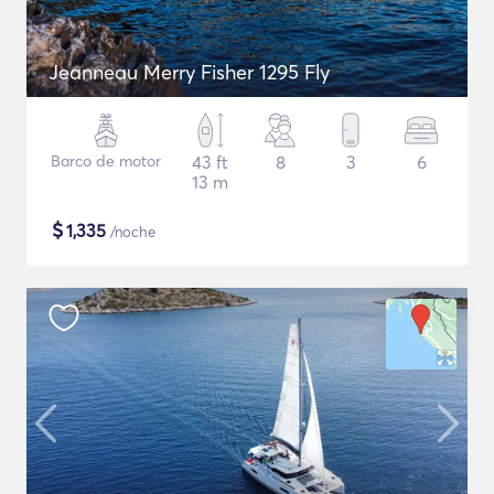
Jeanneau Merry Fisher 1295 Fly
Barco de motor
43 ft
8
3
6
13 m
$
1,335
/noche