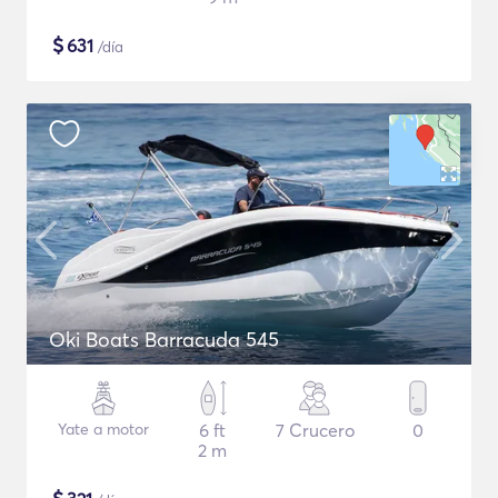
$
631
/día
Oki Boats Barracuda 545
Yate a motor
6 ft
7 Crucero
0
2 m