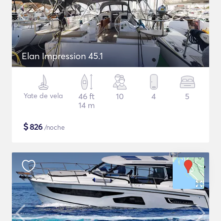
Elan Impression 45.1
Yate de vela
46 ft
10
4
5
14 m
$
826
/noche