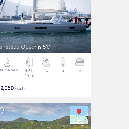
eneteau Oceanis 51.1
te de vela
49 ft
10
5
5
15 m
$
2,050
/noche