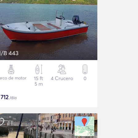
/B 443
arco de motor
15 ft
4 Crucero
0
5 m
$
712
/día