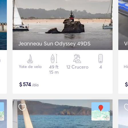
Jeanneau Sun Odyssey 49DS
V
Yate de vela
49 ft
12 Crucero
4
Hi
15 m
$
574
/día