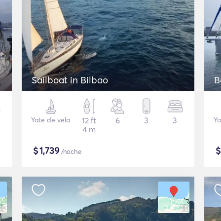
Sailboat in Bilbao
B
Yate de vela
12 ft
6
3
3
Ya
4 m
$
1,739
/noche