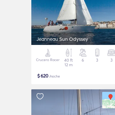
Jeanneau Sun Odyssey
Crucero Racer
40 ft
6
3
3
12 m
$
620
/noche