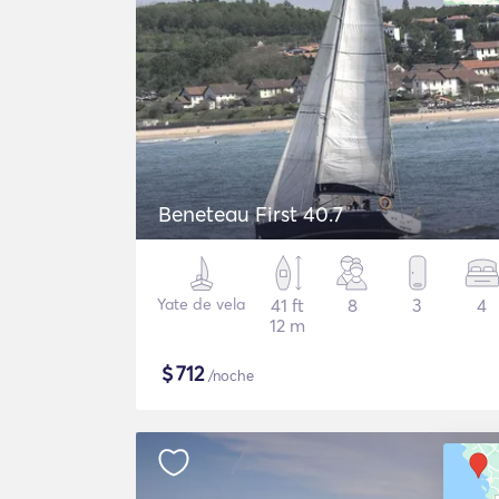
Beneteau First 40.7
Yate de vela
41 ft
8
3
4
12 m
$
712
/noche