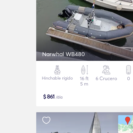
Narwhal WB480
Hinchable rígido
16 ft
6 Crucero
0
5 m
$
861
/día