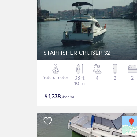
STARFISHER CRUISER 32
Yate a motor
33 ft
4
2
2
10 m
$
1,378
/noche