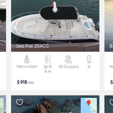
Sea Fox 254CC
B
Yate a motor
26 ft
10 Crucero
0
Ya
8 m
$
918
/día