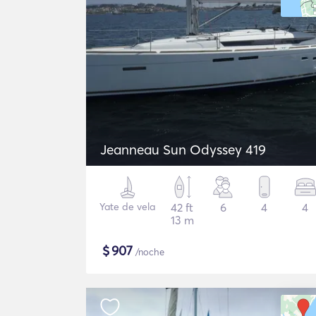
Jeanneau Sun Odyssey 419
Yate de vela
42 ft
6
4
4
13 m
$
907
/noche