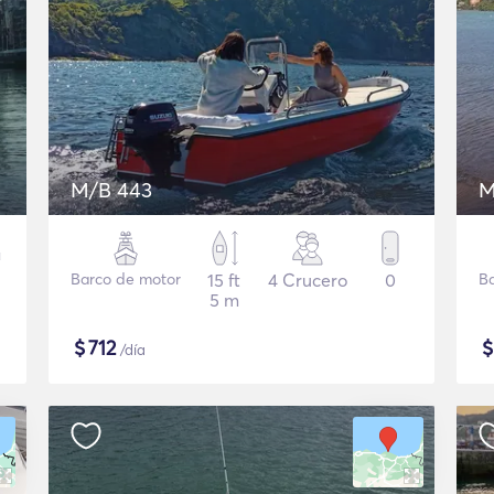
M/B 443
M
Barco de motor
15 ft
4 Crucero
0
B
5 m
$
712
/día