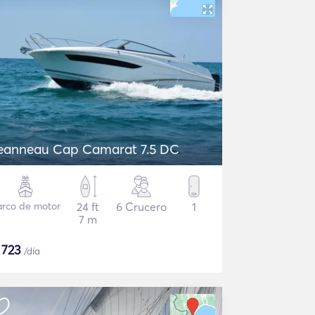
eanneau Cap Camarat 7.5 DC
arco de motor
24 ft
6 Crucero
1
7 m
$
723
/día