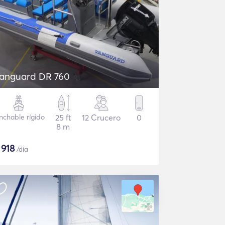
anguard DR 760
nchable rígido
25 ft
12 Crucero
0
8 m
$
918
/día