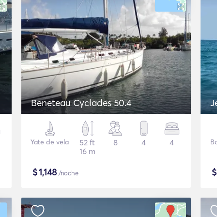
Beneteau Cyclades 50.4
J
Yate de vela
52 ft
8
4
4
B
16 m
$
1,148
/noche