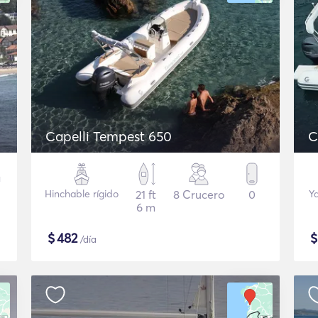
Capelli Tempest 650
C
Hinchable rígido
21 ft
8 Crucero
0
Y
6 m
$
482
/día