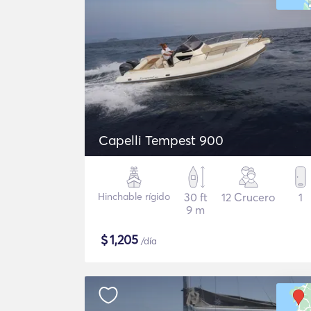
Capelli Tempest 900
Hinchable rígido
30 ft
12 Crucero
1
9 m
$
1,205
/día