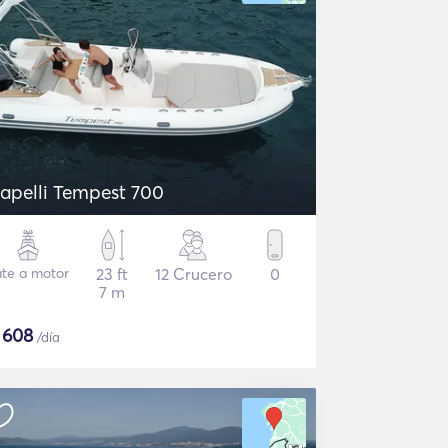
apelli Tempest 700
ate a motor
23 ft
12 Crucero
0
7 m
$
608
/día