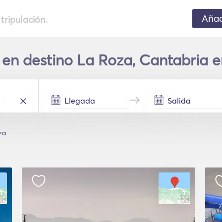
Añad
 tripulación.
 en destino La Roza, Cantabria 
za