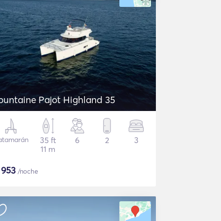
ountaine Pajot Highland 35
atamarán
35 ft
6
2
3
11 m
$
953
/noche