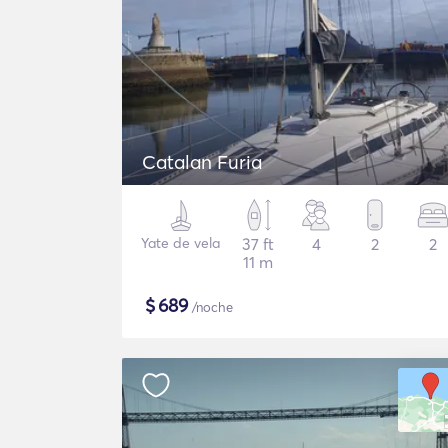
Catalan Furia
Yate de vela
37 ft
4
2
2
11 m
$
689
/noche