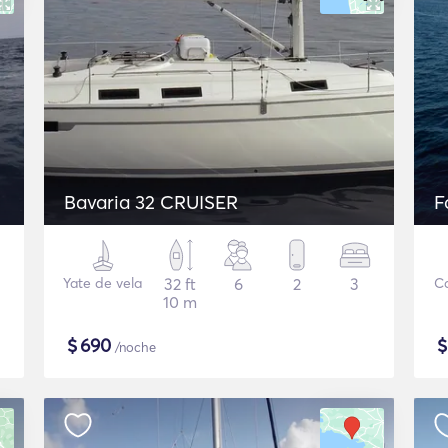
Bavaria 32 CRUISER
F
Yate de vela
32 ft
6
2
3
C
10 m
$
690
/noche