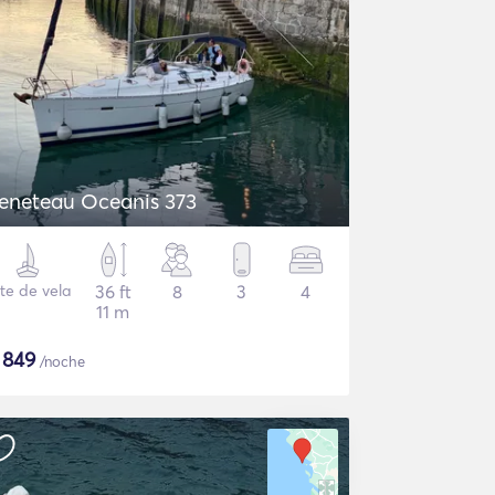
eneteau Oceanis 373
te de vela
36 ft
8
3
4
11 m
$
849
/noche