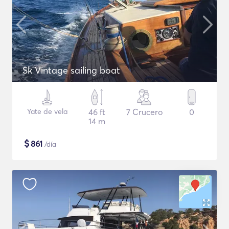
Sk Vintage sailing boat
Yate de vela
46 ft
7 Crucero
0
14 m
$
861
/día