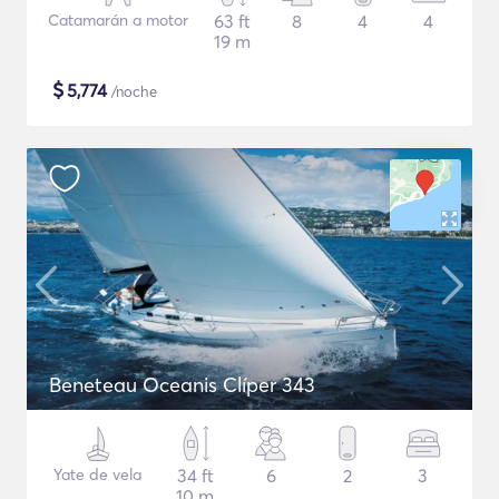
Catamarán a motor
63 ft
8
4
4
19 m
$
5,774
/noche
Beneteau Oceanis Clíper 343
Yate de vela
34 ft
6
2
3
10 m