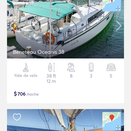
Beneteau Oceanis 38
Yate de vela
38 ft
8
3
5
12 m
$
706
/noche