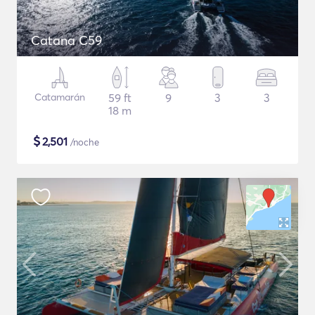
Catana C59
Catamarán
59 ft
9
3
3
18 m
$
2,501
/noche