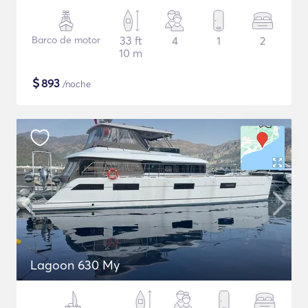
Barco de motor
33 ft
4
1
2
10 m
$
893
/noche
Lagoon 630 My