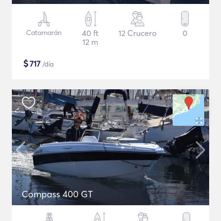
Catamarán
40 ft
12 Crucero
0
12 m
$
717
/día
Compass 400 GT