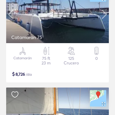
Catamaran 75
Catamarán
75 ft
125
0
23 m
Crucero
$
8,726
/día