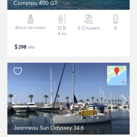
Compass 400 GT
Barco de motor
12 ft
5 Crucero
0
4 m
$
298
/día
Jeanneau Sun Odyssey 34.6