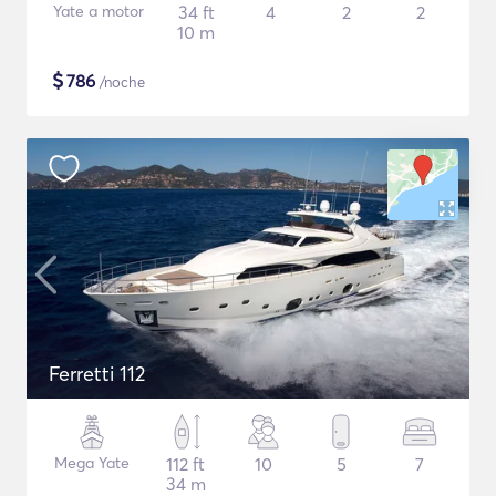
Yate a motor
34 ft
4
2
2
10 m
$
786
/noche
Ferretti 112
Mega Yate
112 ft
10
5
7
34 m