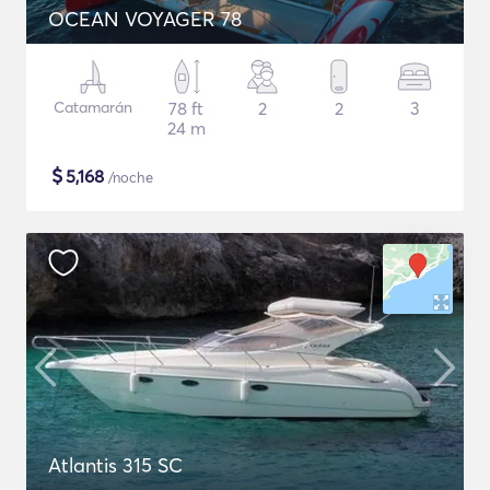
OCEAN VOYAGER 78
Catamarán
78 ft
2
2
3
24 m
$
5,168
/noche
Atlantis 315 SC