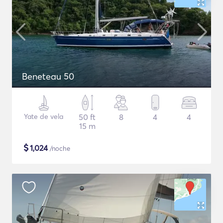
Beneteau 50
Yate de vela
50 ft
8
4
4
15 m
$
1,024
/noche