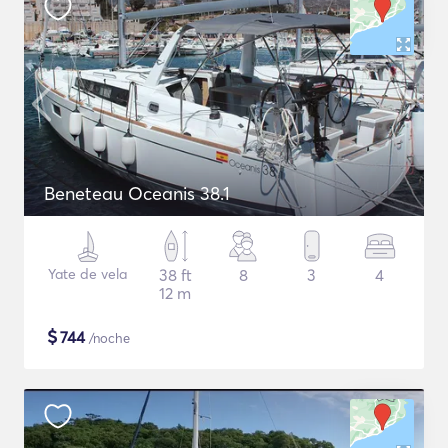
Beneteau Oceanis 38.1
Yate de vela
38 ft
8
3
4
12 m
$
744
/noche