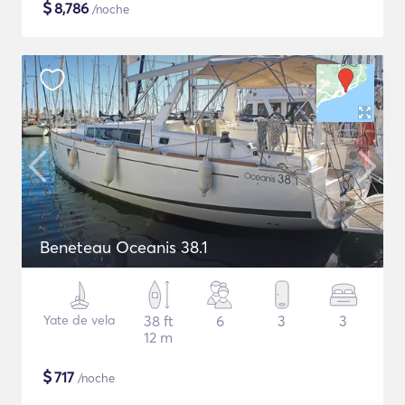
$
8,786
/noche
Beneteau Oceanis 38.1
Yate de vela
38 ft
6
3
3
12 m
$
717
/noche