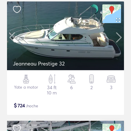
Jeanneau Prestige 32
Yate a motor
34 ft
6
2
3
10 m
$
724
/noche