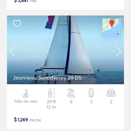
$
3,847
/día
Jeanneau Sunodyssey 39 DS
Yate de vela
39 ft
6
2
2
12 m
$
1,269
/noche