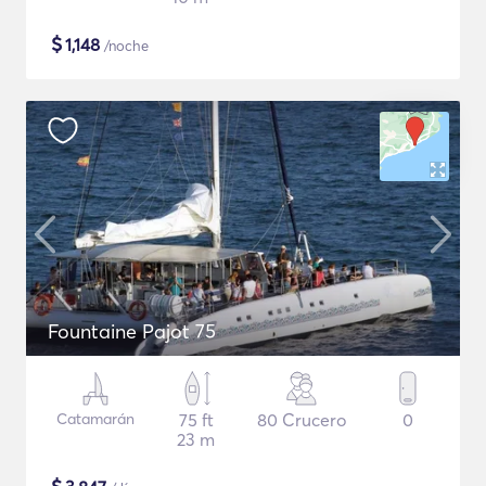
$
1,148
/noche
Fountaine Pajot 75
Catamarán
75 ft
80 Crucero
0
23 m