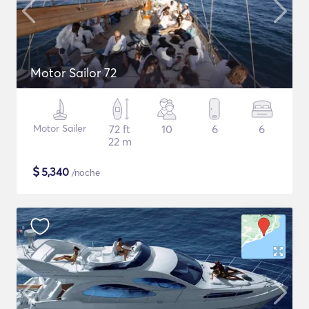
Motor Sailor 72
Motor Sailer
72 ft
10
6
6
22 m
$
5,340
/noche