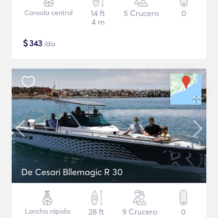
Consola central
14 ft
5 Crucero
0
4 m
$
343
/día
De Cesari Bllemagic R 30
Lancha rápida
28 ft
9 Crucero
0