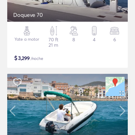
Doqueve 70
Yate a motor
70 ft
8
4
6
21 m
$
3,299
/noche