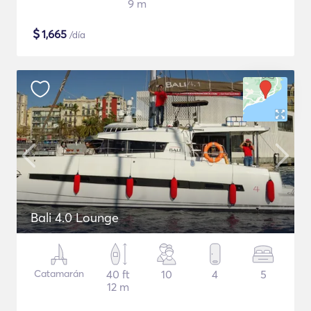
9 m
$
1,665
/día
Bali 4.0 Lounge
Catamarán
40 ft
10
4
5
12 m