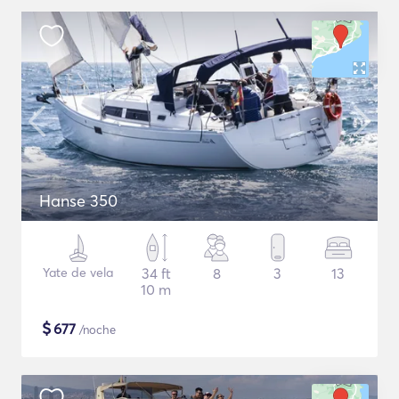
Hanse 350
Yate de vela
34 ft
8
3
13
10 m
$
677
/noche