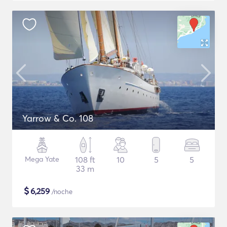
Yarrow & Co. 108
Mega Yate
108 ft
10
5
5
33 m
$
6,259
/noche