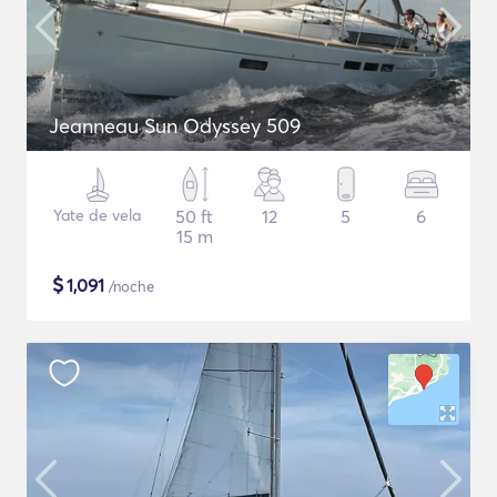
Jeanneau Sun Odyssey 509
Yate de vela
50 ft
12
5
6
15 m
$
1,091
/noche