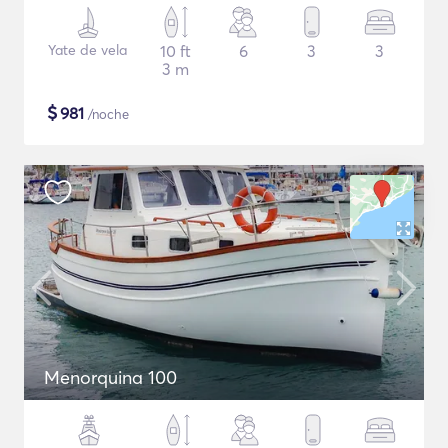
Yate de vela
10 ft
6
3
3
3 m
$
981
/noche
Menorquina 100