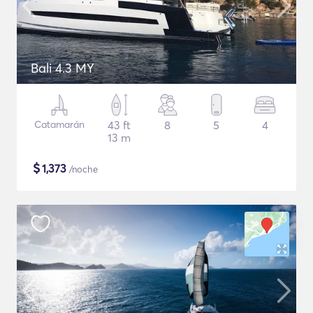
Bali 4.3 MY
Catamarán
43 ft
8
5
4
13 m
$
1,373
/noche