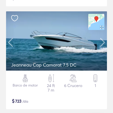
Jeanneau Cap Camarat 7.5 DC
Barco de motor
24 ft
6 Crucero
1
7 m
$
723
/día