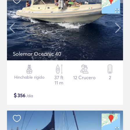
Solemar Oceanic 40
Hinchable rígido
37 ft
12 Crucero
2
11 m
$
356
/día