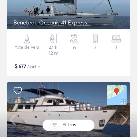
Beneteau Oceanis 41 Express
Yate de vela
41 ft
6
3
3
12 m
$
677
/noche
Filtros