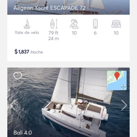
Aegean Yacht ESCAPADE 72
Yate de vela
79 ft
10
6
10
24 m
$
1,837
/noche
Bali 4.0