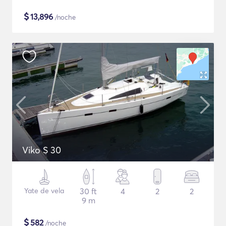
$
13,896
/noche
Viko S 30
Yate de vela
30 ft
4
2
2
9 m
$
582
/noche