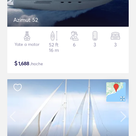
Azimut 52
Yate a motor
52 ft
6
3
3
16 m
$
1,688
/noche