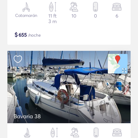
Catamarán
11 ft
10
0
6
3 m
$
655
/noche
Bavaria 38