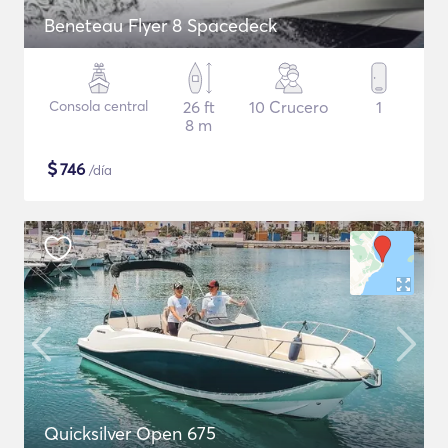
Beneteau Flyer 8 Spacedeck
Consola central
26 ft
10 Crucero
1
8 m
$
746
/día
Quicksilver Open 675