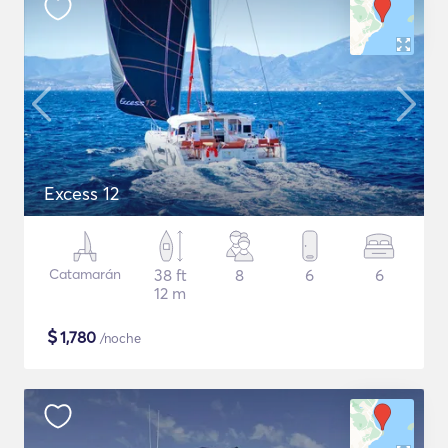
Excess 12
Catamarán
38 ft
8
6
6
12 m
$
1,780
/noche