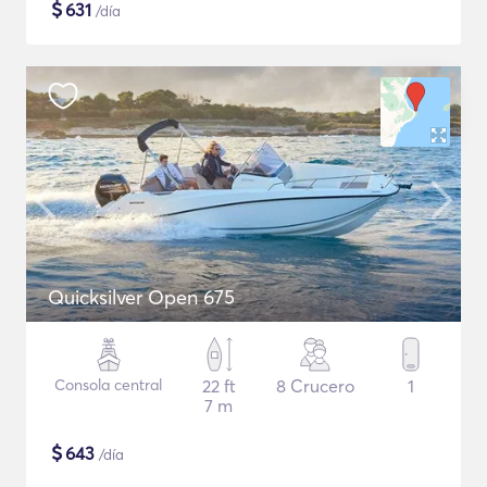
$
631
/día
Quicksilver Open 675
Consola central
22 ft
8 Crucero
1
7 m
$
643
/día