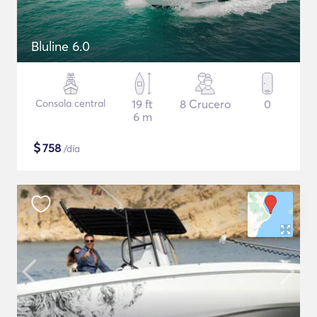
Bluline 6.0
Consola central
19 ft
8 Crucero
0
6 m
$
758
/día