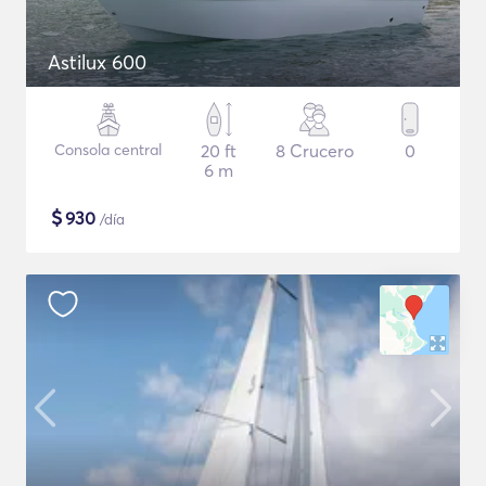
Astilux 600
Consola central
20 ft
8 Crucero
0
6 m
$
930
/día