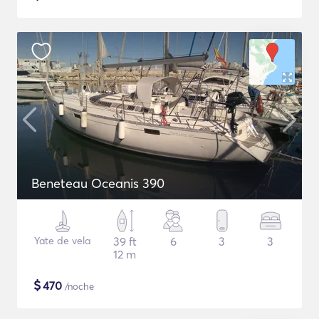
Beneteau Oceanis 390
Yate de vela
39 ft
6
3
3
12 m
$
470
/noche