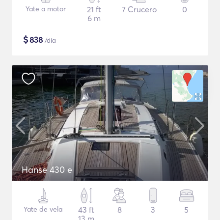
Yate a motor
21 ft
7 Crucero
0
6 m
$
838
/día
Hanse 430 e
Yate de vela
43 ft
8
3
5
13 m