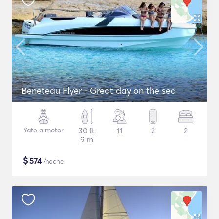
Beneteau Flyer - Great day on the sea
Yate a motor
30 ft
11
2
2
9 m
$
574
/noche