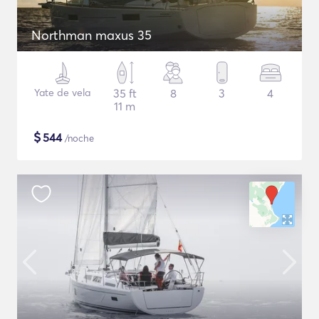
Northman maxus 35
Yate de vela
35 ft
8
3
4
11 m
$
544
/noche