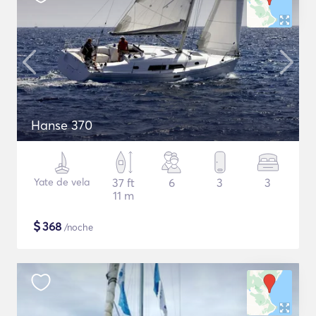
Hanse 370
Yate de vela
37 ft
6
3
3
11 m
$
368
/noche