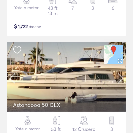
Yate a motor
43 ft
7
3
6
13 m
$
1,722
/noche
Astondooa 50 GLX
Yate a motor
53 ft
12 Crucero
3