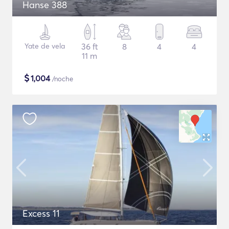
Hanse 388
Yate de vela
36 ft
8
4
4
11 m
$
1,004
/noche
Excess 11