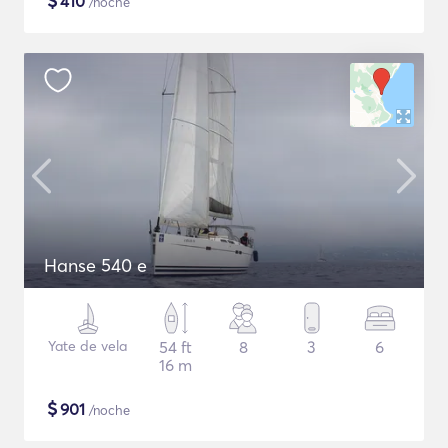
$
410
/noche
Hanse 540 e
Yate de vela
54 ft
8
3
6
16 m
$
901
/noche