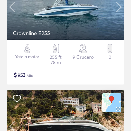
Crownline E255
Yate a motor
255 ft
9 Crucero
0
78 m
$
953
/día