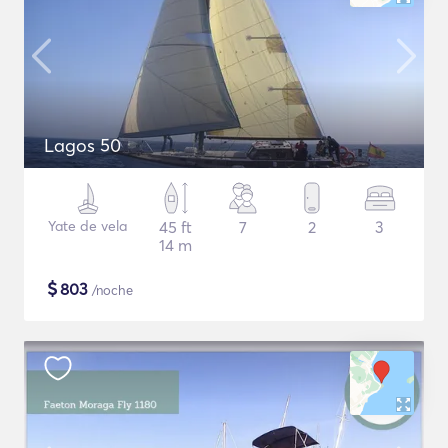
Lagos 50
Yate de vela
45 ft
7
2
3
14 m
$
803
/noche