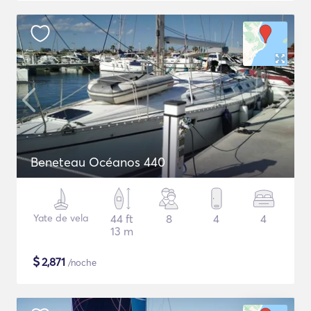
Beneteau Océanos 440
Yate de vela
44 ft
8
4
4
13 m
$
2,871
/noche