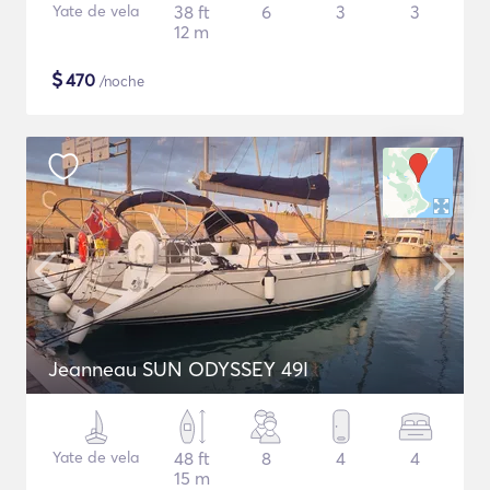
Yate de vela
38 ft
6
3
3
12 m
$
470
/noche
Jeanneau SUN ODYSSEY 49I
Yate de vela
48 ft
8
4
4
15 m