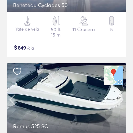
Beneteau Cyclades 50
Yate de vela
50 ft
11 Crucero
5
15 m
$
849
/día
Remus 525 SC