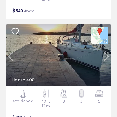
$
540
/noche
Hanse 400
Yate de vela
40 ft
8
3
5
12 m