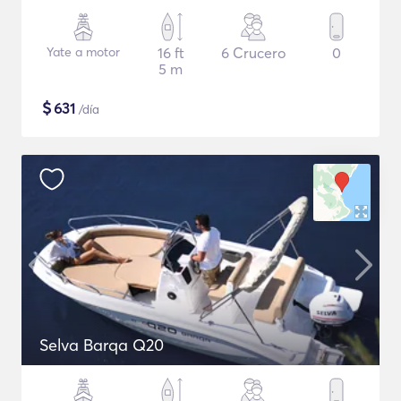
Yate a motor
16 ft
6 Crucero
0
5 m
$
631
/día
Selva Barqa Q20