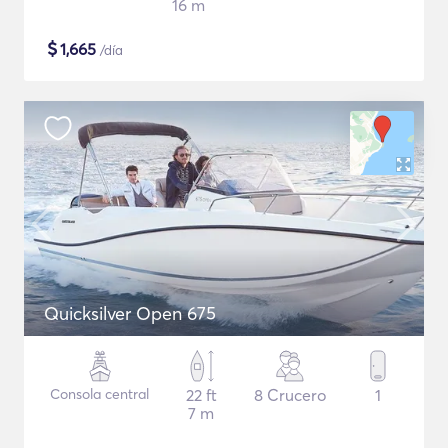
16 m
$
1,665
/día
Quicksilver Open 675
Consola central
22 ft
8 Crucero
1
7 m