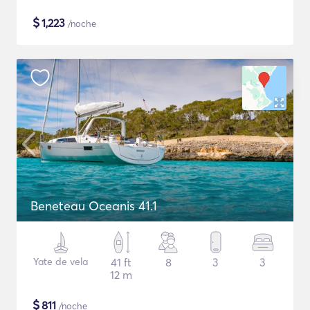
$
1,223
/noche
Beneteau Oceanis 41.1
Yate de vela
41 ft
8
3
3
12 m
$
811
/noche