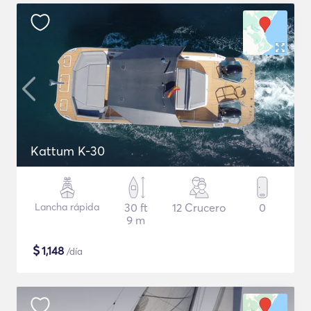
Kattum K-30
Lancha rápida
30 ft
12 Crucero
0
9 m
$
1,148
/día