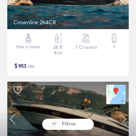
Crownline 264CR
Yate a motor
26 ft
7 Crucero
1
8 m
$
953
/día
Filtros