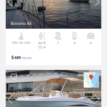
Bavaria 44
Yate de vela
44 ft
7
4
4
13 m
$
689
/noche