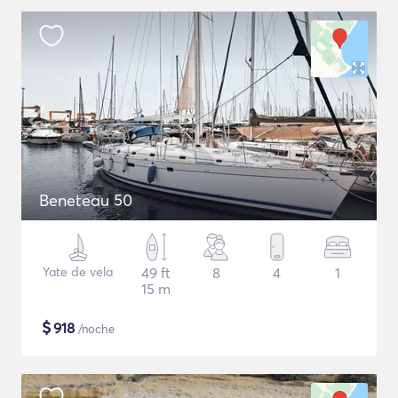
Beneteau 50
Yate de vela
49 ft
8
4
1
15 m
$
918
/noche