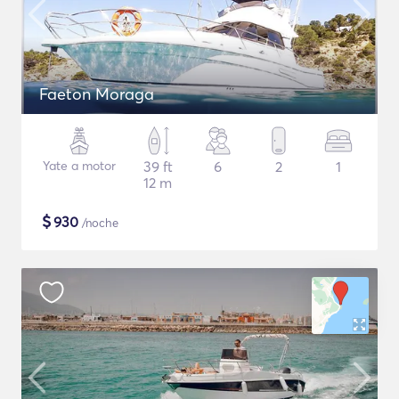
Faeton Moraga
Yate a motor
39 ft
6
2
1
12 m
$
930
/noche