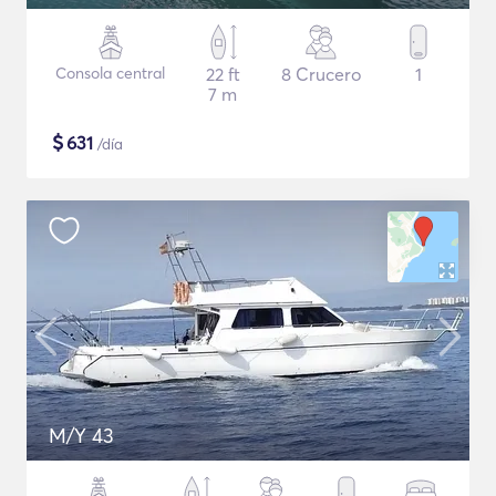
Consola central
22 ft
8 Crucero
1
7 m
$
631
/día
M/Y 43