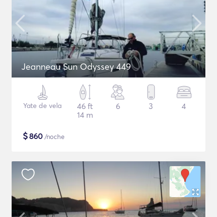
Jeanneau Sun Odyssey 449
Yate de vela
46 ft
6
3
4
14 m
$
860
/noche