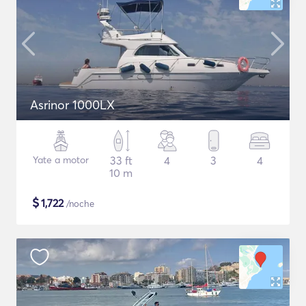
Asrinor 1000LX
Yate a motor
33 ft
4
3
4
10 m
$
1,722
/noche