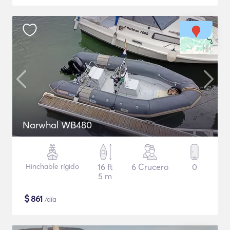
Narwhal WB480
Hinchable rígido
16 ft
6 Crucero
0
5 m
$
861
/día