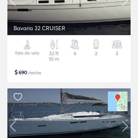
Bavaria 32 CRUISER
Yate de vela
32 ft
6
2
3
10 m
$
690
/noche