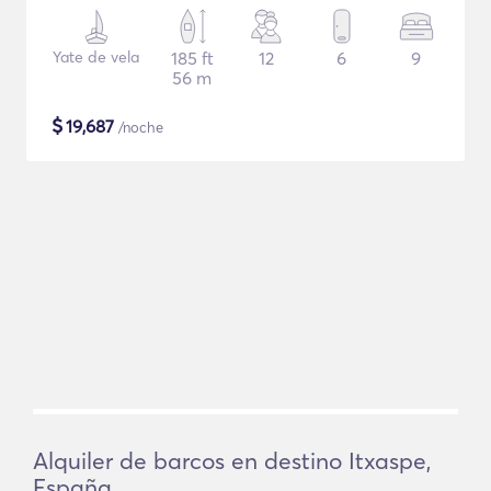
Yate de vela
185 ft
12
6
9
56 m
$
19,687
/noche
Alquiler de barcos en destino Itxaspe,
España