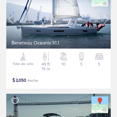
Beneteau Oceanis 51.1
Yate de vela
49 ft
10
5
5
15 m
$
2,050
/noche