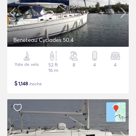
Beneteau Cyclades 50.4
Yate de vela
52 ft
8
4
4
16 m
$
1,148
/noche