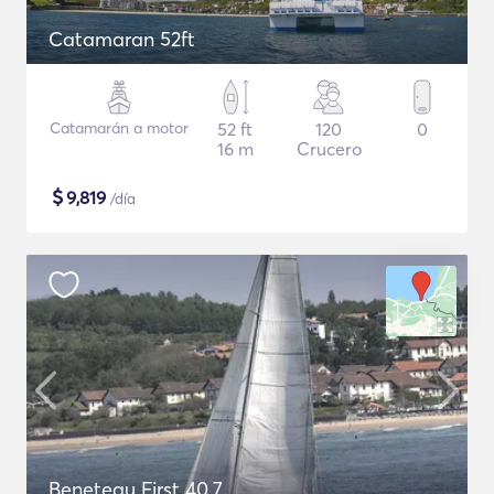
Catamaran 52ft
Catamarán a motor
52 ft
120
0
16 m
Crucero
$
9,819
/día
Beneteau First 40.7