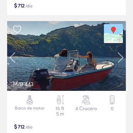
$
712
/día
M/B 443
Barco de motor
15 ft
4 Crucero
0
5 m
$
712
/día