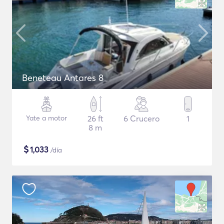
Beneteau Antares 8
Yate a motor
26 ft
6 Crucero
1
8 m
$
1,033
/día