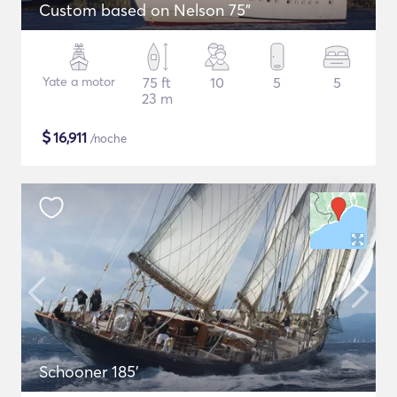
Custom based on Nelson 75"
Yate a motor
75 ft
10
5
5
23 m
$
16,911
/noche
Schooner 185'