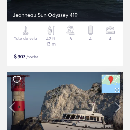
Jeanneau Sun Odyssey 419
Yate de vela
42 ft
6
4
4
13 m
$
907
/noche