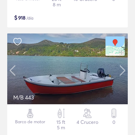
8 m
$
918
/día
M/B 443
Barco de motor
15 ft
4 Crucero
0
5 m