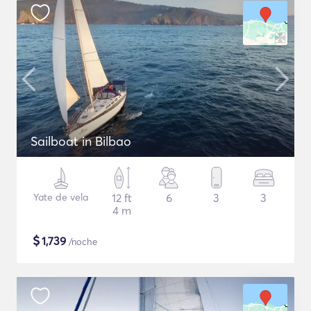
Sailboat in Bilbao
Yate de vela
12 ft
6
3
3
4 m
$
1,739
/noche