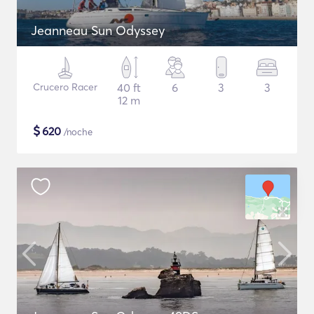
Jeanneau Sun Odyssey
Crucero Racer
40 ft
6
3
3
12 m
$
620
/noche