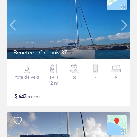
Beneteau Oceanis 37
Yate de vela
38 ft
8
3
8
12 m
$
643
/noche