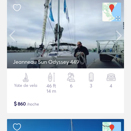
Jeanneau Sun Odyssey 449
Yate de vela
46 ft
6
3
4
14 m
$
860
/noche