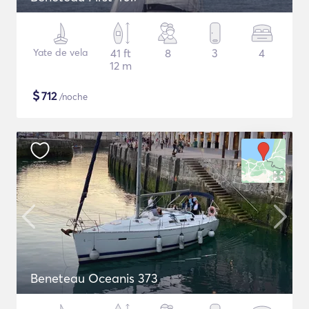
Yate de vela
41 ft
8
3
4
12 m
$
712
/noche
Beneteau Oceanis 373