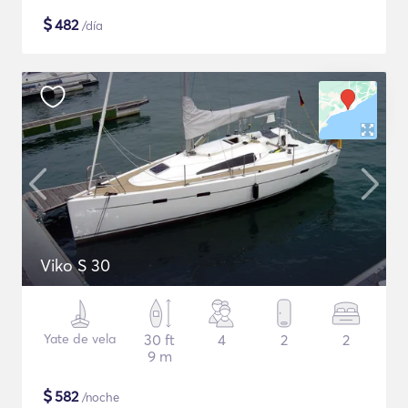
$
482
/día
Viko S 30
Yate de vela
30 ft
4
2
2
9 m
$
582
/noche