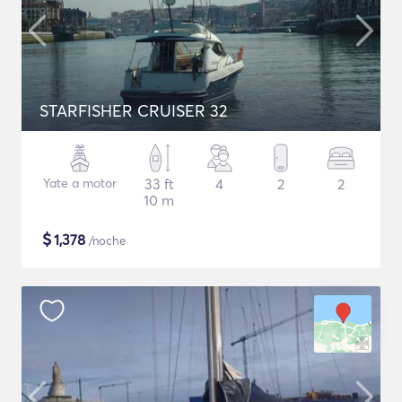
STARFISHER CRUISER 32
Yate a motor
33 ft
4
2
2
10 m
$
1,378
/noche