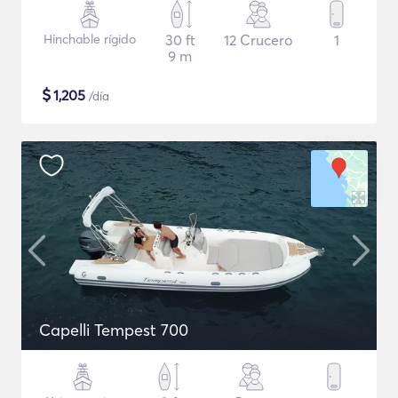
Hinchable rígido
30 ft
12 Crucero
1
9 m
$
1,205
/día
Capelli Tempest 700