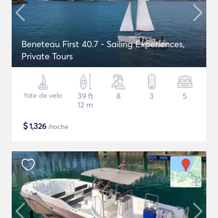
Beneteau First 40.7 - Sailing Experiences,
Private Tours
Yate de vela
39 ft
8
3
5
12 m
$
1,326
/noche