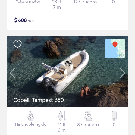
Yate a motor
23 ft
12 Crucero
0
7 m
$
608
/día
Capelli Tempest 650
Hinchable rígido
21 ft
8 Crucero
0
6 m