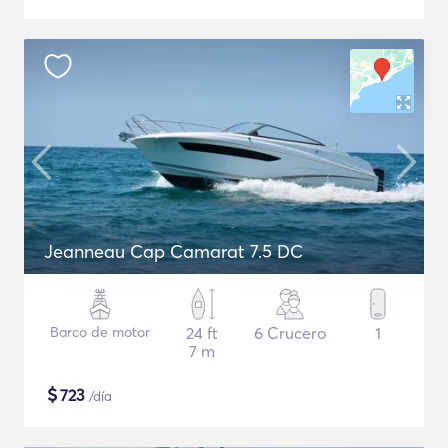
Jeanneau Cap Camarat 7.5 DC
Barco de motor
24 ft
6 Crucero
1
7 m
$
723
/día