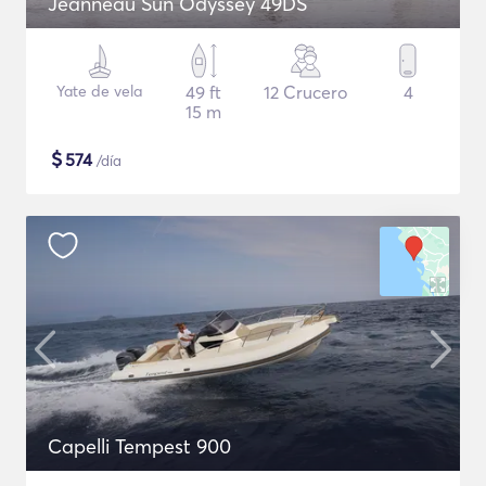
Jeanneau Sun Odyssey 49DS
Yate de vela
49 ft
12 Crucero
4
15 m
$
574
/día
Capelli Tempest 900