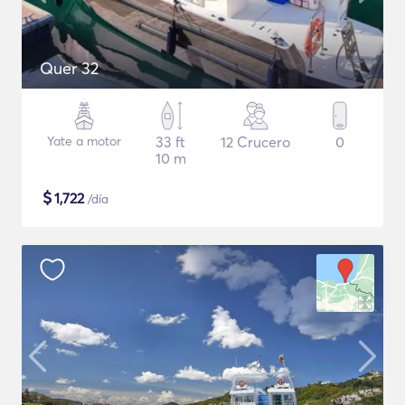
Quer 32
Yate a motor
33 ft
12 Crucero
0
10 m
$
1,722
/día