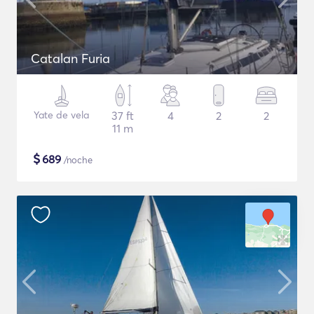
Catalan Furia
Yate de vela
37 ft
4
2
2
11 m
$
689
/noche