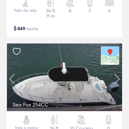
Yate de vela
36 ft
8
3
4
11 m
$
849
/noche
Sea Fox 254CC
Yate a motor
26 ft
10 Crucero
0