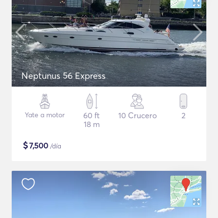
Neptunus 56 Express
Yate a motor
60 ft
10 Crucero
2
18 m
$
7,500
/día