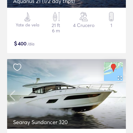
Aquarius 21 (1/2 day trips)
Yate de vela
21 ft
4 Crucero
1
6 m
$
400
/día
Searay Sundancer 320