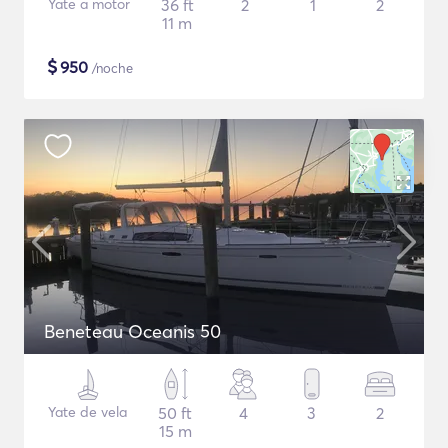
Yate a motor
36 ft
2
1
2
11 m
$
950
/noche
Beneteau Oceanis 50
Yate de vela
50 ft
4
3
2
15 m