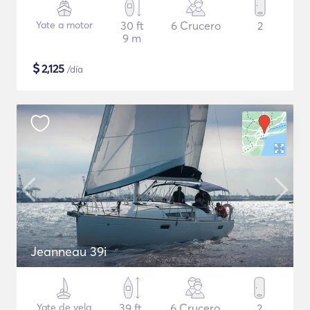
Yate a motor
30 ft
6 Crucero
2
9 m
$
2,125
/día
Jeanneau 39i
Yate de vela
39 ft
6 Crucero
2