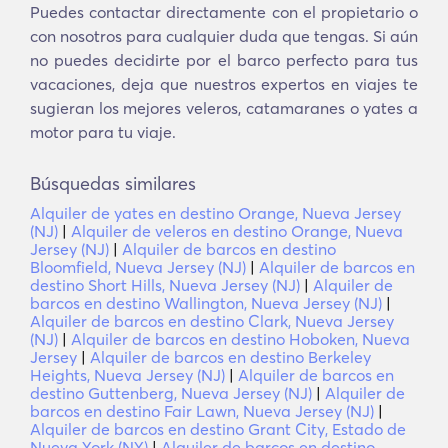
Puedes contactar directamente con el propietario o
con nosotros para cualquier duda que tengas. Si aún
no puedes decidirte por el barco perfecto para tus
vacaciones, deja que nuestros expertos en viajes te
sugieran los mejores veleros, catamaranes o yates a
motor para tu viaje.
Búsquedas similares
Alquiler de yates en destino Orange, Nueva Jersey
(NJ)
|
Alquiler de veleros en destino Orange, Nueva
Jersey (NJ)
|
Alquiler de barcos en destino
Bloomfield, Nueva Jersey (NJ)
|
Alquiler de barcos en
destino Short Hills, Nueva Jersey (NJ)
|
Alquiler de
barcos en destino Wallington, Nueva Jersey (NJ)
|
Alquiler de barcos en destino Clark, Nueva Jersey
(NJ)
|
Alquiler de barcos en destino Hoboken, Nueva
Jersey
|
Alquiler de barcos en destino Berkeley
Heights, Nueva Jersey (NJ)
|
Alquiler de barcos en
destino Guttenberg, Nueva Jersey (NJ)
|
Alquiler de
barcos en destino Fair Lawn, Nueva Jersey (NJ)
|
Alquiler de barcos en destino Grant City, Estado de
Nueva York (NY)
|
Alquiler de barcos en destino