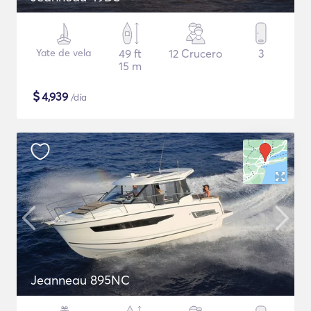
Yate de vela
49 ft
12 Crucero
3
15 m
$
4,939
/día
Jeanneau 895NC