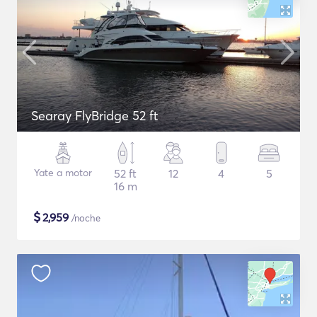
Searay FlyBridge 52 ft
Yate a motor
52 ft
12
4
5
16 m
$
2,959
/noche