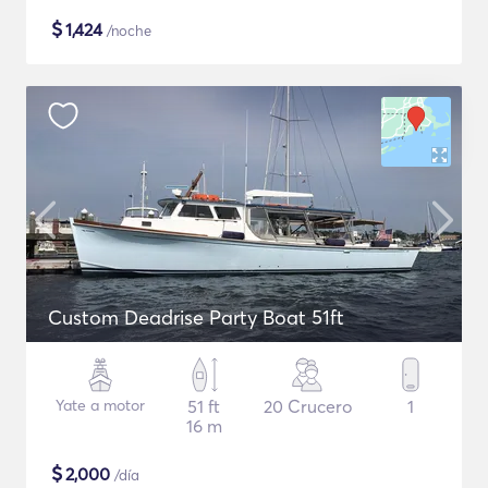
$
1,424
/noche
Custom Deadrise Party Boat 51ft
Yate a motor
51 ft
20 Crucero
1
16 m
$
2,000
/día