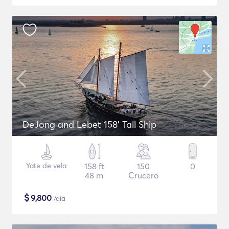
DeJong and Lebet 158' Tall Ship
Yate de vela
158 ft
150
0
48 m
Crucero
$
9,800
/día