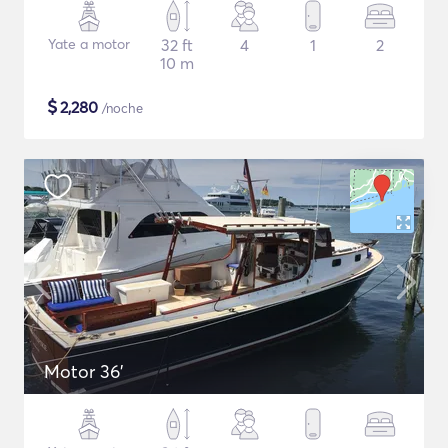
Yate a motor
32 ft
4
1
2
10 m
$
2,280
/noche
Motor 36'