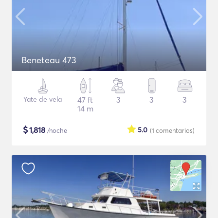
Beneteau 473
Yate de vela
47 ft
3
3
3
14 m
$
1,818
5.0
/noche
(1
comentarios
)