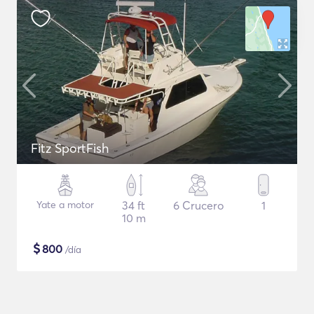
Fitz SportFish
Yate a motor
34 ft
6 Crucero
1
10 m
$
800
/día