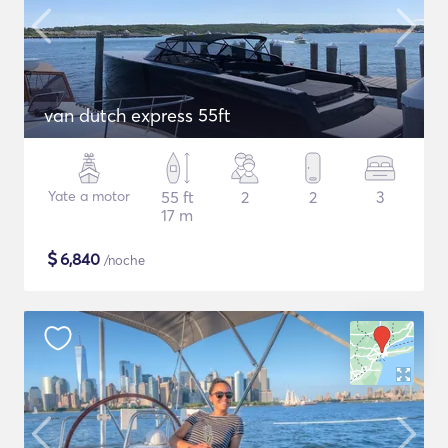
van dutch express 55ft
Yate a motor
55 ft
2
2
3
17 m
$
6,840
/noche