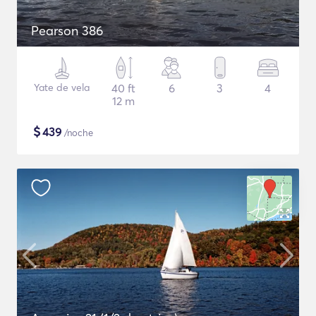
Pearson 386
Yate de vela
40 ft
6
3
4
12 m
$
439
/noche