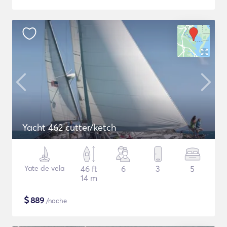
Yacht 462 cutter/ketch
Yate de vela
46 ft
6
3
5
14 m
$
889
/noche