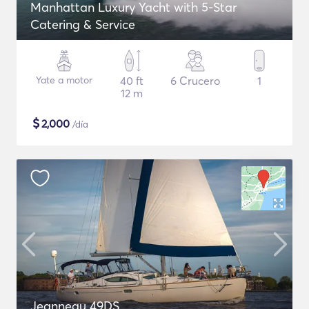
Manhattan Luxury Yacht with 5-Star
Catering & Service
Yate a motor
40 ft
6 Crucero
1
12 m
$
2,000
/día
Jeanneau 49DS