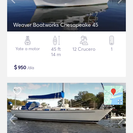
Weaver Boatworks Chesapeake 45
Yate a motor
45 ft
12 Crucero
1
14 m
$
950
/día