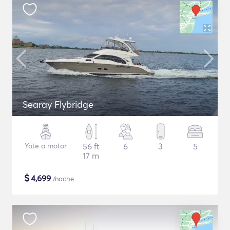
Searay Flybridge
Yate a motor
56 ft
6
3
5
17 m
$
4,699
/noche