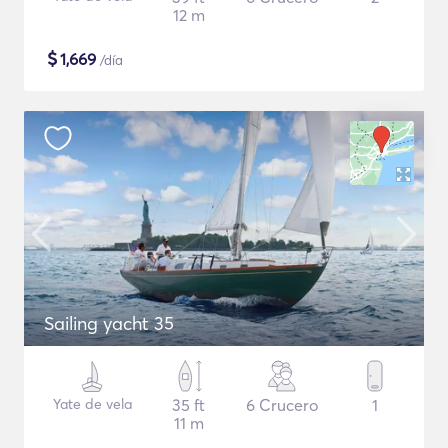
12 m
$
1,669
/día
Sailing yacht 35
Yate de vela
35 ft
6 Crucero
1
11 m