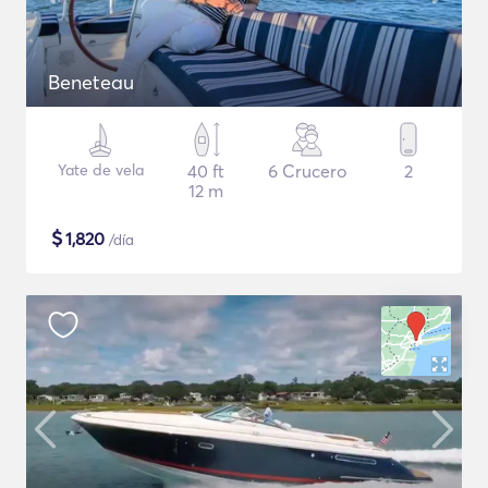
Beneteau
Yate de vela
40 ft
6 Crucero
2
12 m
$
1,820
/día