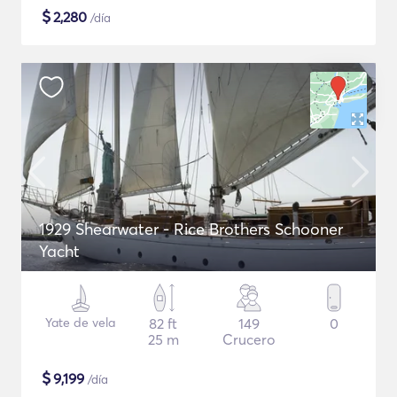
$
2,280
/día
1929 Shearwater - Rice Brothers Schooner
Yacht
Yate de vela
82 ft
149
0
25 m
Crucero
$
9,199
/día