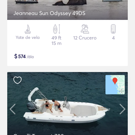
Jeanneau Sun Odyssey 49DS
Yate de vela
49 ft
12 Crucero
4
15 m
$
574
/día