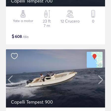
Capelli Tempest 700
Yate a motor
23 ft
12 Crucero
0
7 m
$
608
/día
Capelli Tempest 900