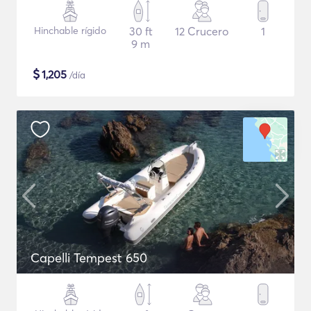
Hinchable rígido
30 ft
12 Crucero
1
9 m
$
1,205
/día
Capelli Tempest 650