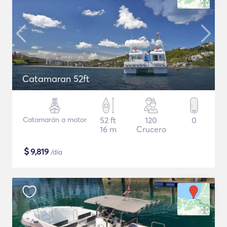
Catamaran 52ft
Catamarán a motor
52 ft
120
0
16 m
Crucero
$
9,819
/día