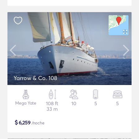
Yarrow & Co. 108
Mega Yate
108 ft
10
5
5
33 m
$
6,259
/noche