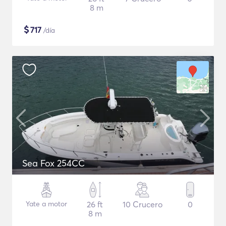
8 m
$
717
/día
Sea Fox 254CC
Yate a motor
26 ft
10 Crucero
0
8 m