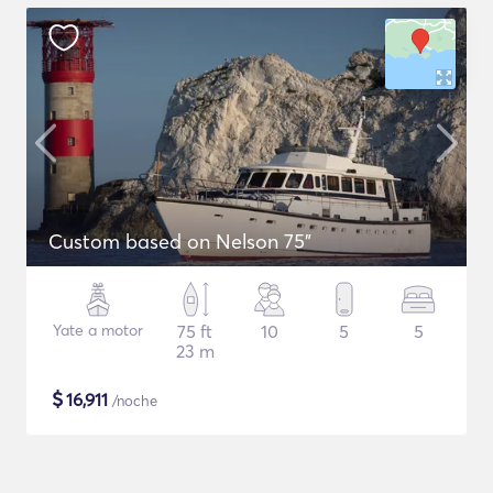
Custom based on Nelson 75"
Yate a motor
75 ft
10
5
5
23 m
$
16,911
/noche