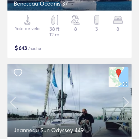
Beneteau Oceanis 37
Yate de vela
38 ft
8
3
8
12 m
$
643
/noche
Jeanneau Sun Odyssey 449