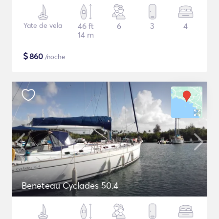
Yate de vela
46 ft
6
3
4
14 m
$
860
/noche
Beneteau Cyclades 50.4