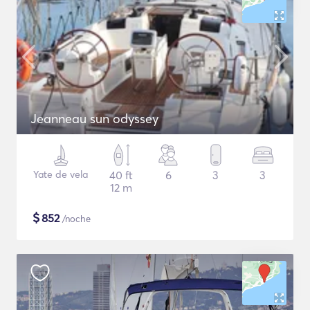
Jeanneau sun odyssey
Yate de vela
40 ft
6
3
3
12 m
$
852
/noche