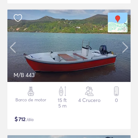
M/B 443
Barco de motor
15 ft
4 Crucero
0
5 m
$
712
/día