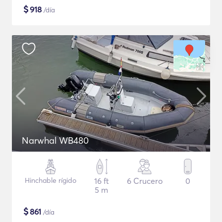
$
918
/día
Narwhal WB480
Hinchable rígido
16 ft
6 Crucero
0
5 m
$
861
/día