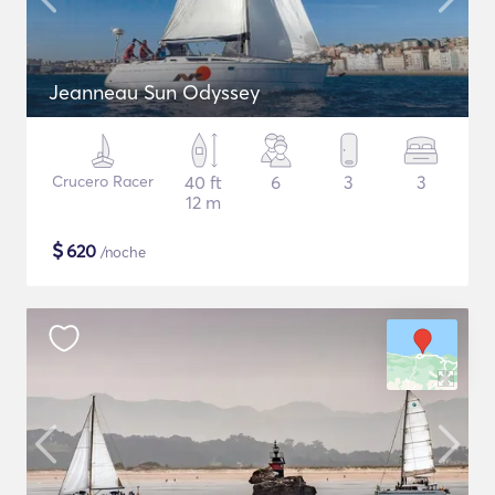
Jeanneau Sun Odyssey
Crucero Racer
40 ft
6
3
3
12 m
$
620
/noche