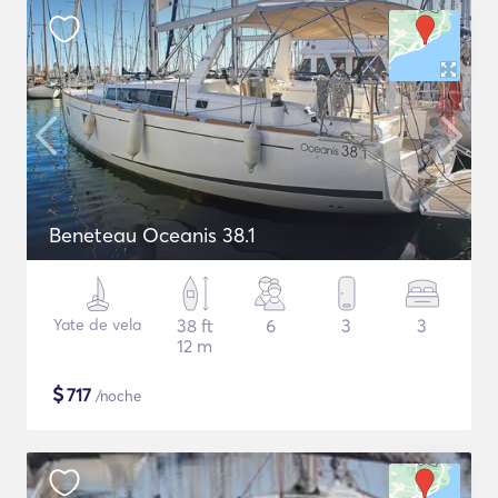
Beneteau Oceanis 38.1
Yate de vela
38 ft
6
3
3
12 m
$
717
/noche