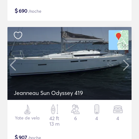
$
690
/noche
Jeanneau Sun Odyssey 419
Yate de vela
42 ft
6
4
4
13 m
$
907
/noche