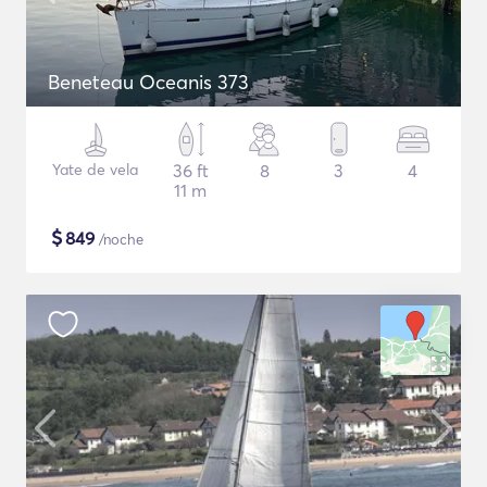
Beneteau Oceanis 373
Yate de vela
36 ft
8
3
4
11 m
$
849
/noche