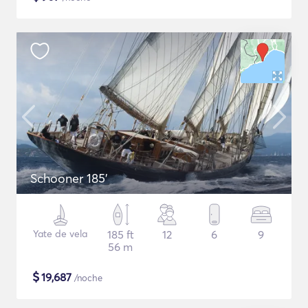
Schooner 185'
Yate de vela
185 ft
12
6
9
56 m
$
19,687
/noche