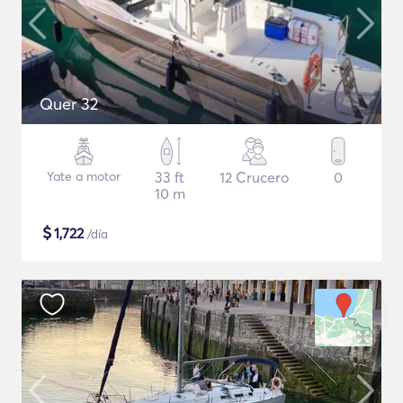
Quer 32
Yate a motor
33 ft
12 Crucero
0
10 m
$
1,722
/día