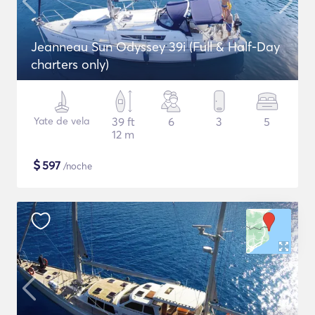
Jeanneau Sun Odyssey 39i (Full & Half-Day
charters only)
Yate de vela
39 ft
6
3
5
12 m
$
597
/noche