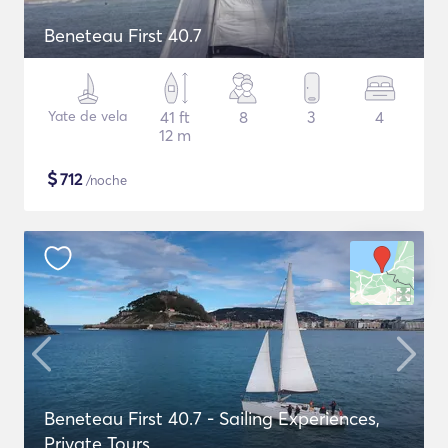
Beneteau First 40.7
Yate de vela
41 ft
8
3
4
12 m
$
712
/noche
Beneteau First 40.7 - Sailing Experiences,
Private Tours