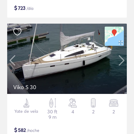
$
723
/día
Viko S 30
Yate de vela
30 ft
4
2
2
9 m
$
582
/noche