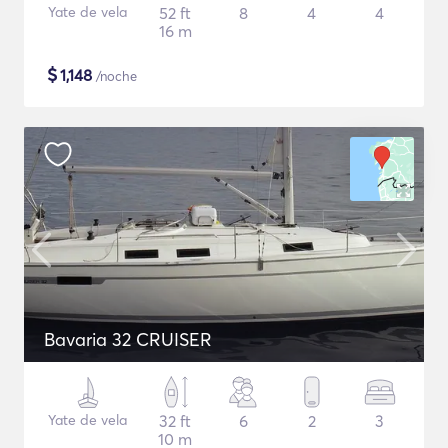
Yate de vela
52 ft
8
4
4
16 m
$
1,148
/noche
Bavaria 32 CRUISER
Yate de vela
32 ft
6
2
3
10 m