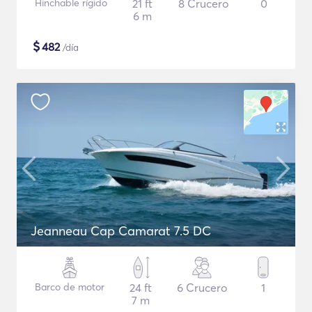
Hinchable rígido
21 ft
8 Crucero
0
6 m
$
482
/día
Jeanneau Cap Camarat 7.5 DC
Barco de motor
24 ft
6 Crucero
1
7 m