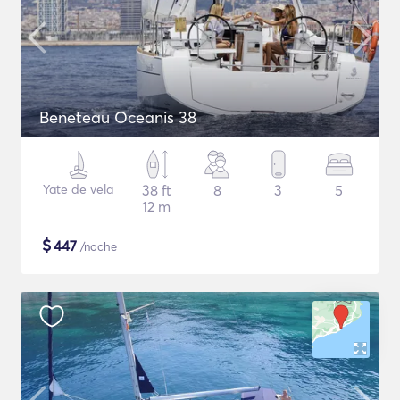
Beneteau Oceanis 38
Yate de vela
38 ft
8
3
5
12 m
$
447
/noche