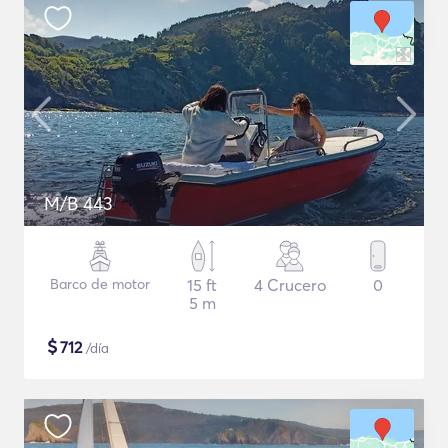
M/B 443
Barco de motor
15 ft
4 Crucero
0
5 m
$
712
/día