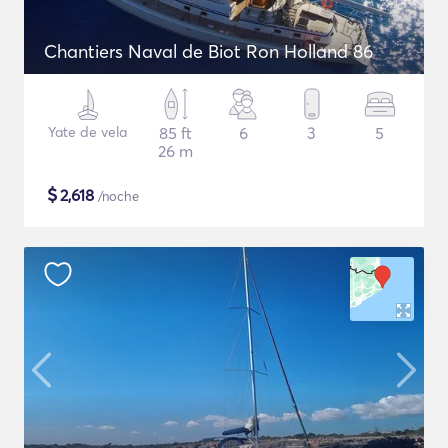
Chantiers Naval de Biot Ron Holland 86
Yate de vela
85 ft
6
3
5
26 m
$
2,618
/noche