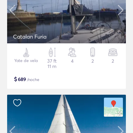
Catalan Furia
Yate de vela
37 ft
4
2
2
11 m
$
689
/noche