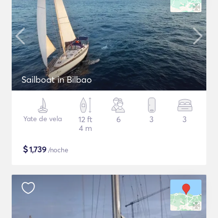
Sailboat in Bilbao
Yate de vela
12 ft
6
3
3
4 m
$
1,739
/noche