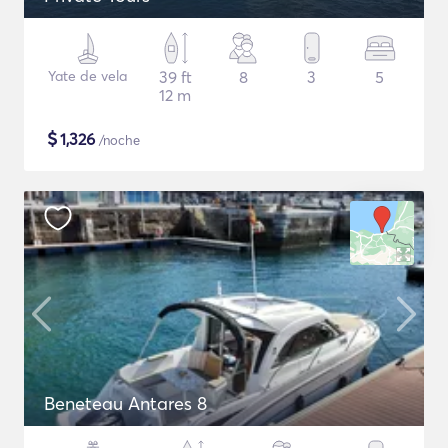
Yate de vela
39 ft
8
3
5
12 m
$
1,326
/noche
Beneteau Antares 8