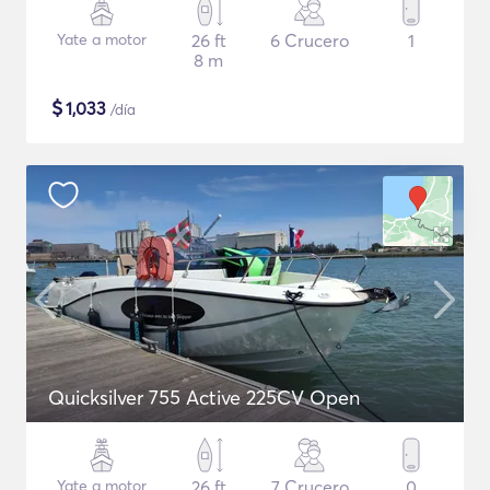
Yate a motor
26 ft
6 Crucero
1
8 m
$
1,033
/día
Quicksilver 755 Active 225CV Open
Yate a motor
26 ft
7 Crucero
0