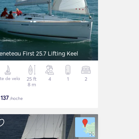
eneteau First 25.7 Lifting Keel
te de vela
25 ft
4
1
2
8 m
$
137
/noche