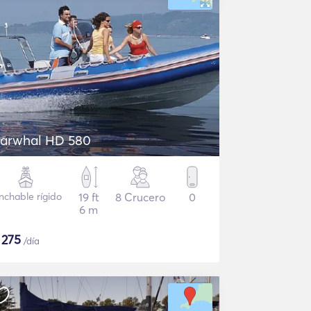
arwhal HD 580
nchable rígido
19 ft
8 Crucero
0
6 m
$
275
/día