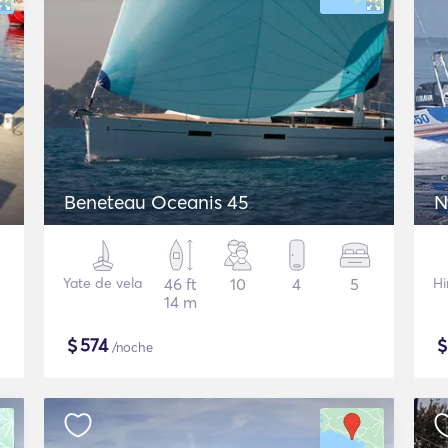
Beneteau Oceanis 45
N
Yate de vela
46 ft
10
4
5
Hi
14 m
$
574
/noche