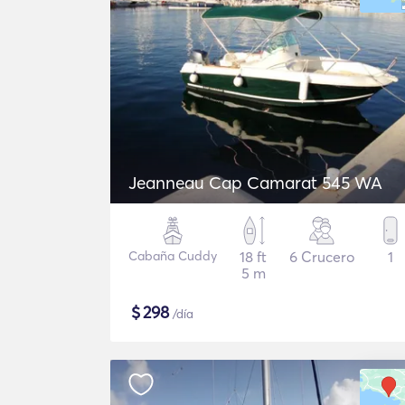
Jeanneau Cap Camarat 545 WA
Cabaña Cuddy
18 ft
6 Crucero
1
5 m
$
298
/día