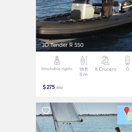
3D Tender R 550
Hinchable rígido
18 ft
8 Crucero
0
5 m
$
275
/día