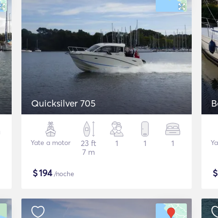
Quicksilver 705
B
Yate a motor
23 ft
1
1
1
Ya
7 m
$
194
/noche