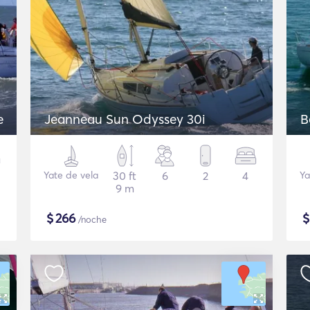
e
Jeanneau Sun Odyssey 30i
B
Yate de vela
30 ft
6
2
4
Ya
9 m
$
266
/noche