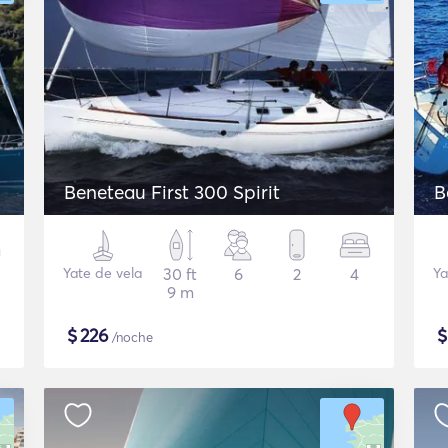
Beneteau First 300 Spirit
B
Yate de vela
30 ft
6
2
4
Ya
9 m
$
226
/noche