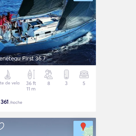
eneteau First 36.7
te de vela
36 ft
8
3
5
11 m
$
361
/noche