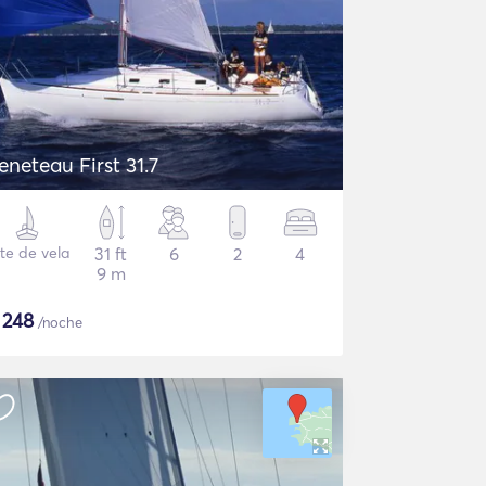
eneteau First 31.7
te de vela
31 ft
6
2
4
9 m
$
248
/noche