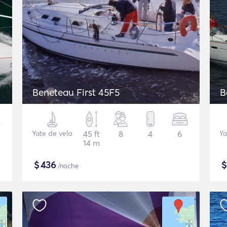
Beneteau First 45F5
B
Yate de vela
45 ft
8
4
6
Ya
14 m
$
436
/noche