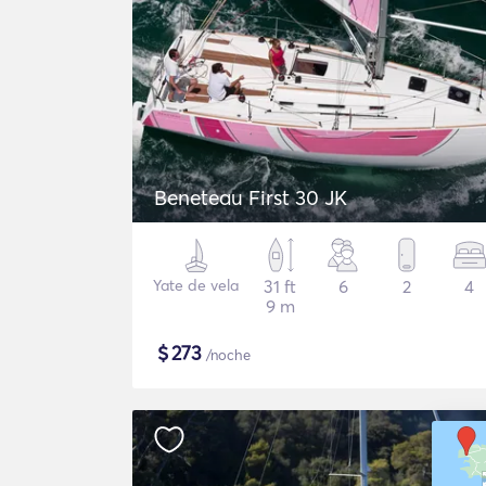
Beneteau First 30 JK
Yate de vela
31 ft
6
2
4
9 m
$
273
/noche