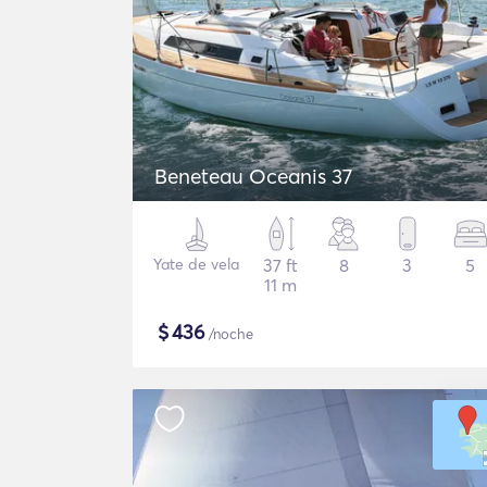
Beneteau Oceanis 37
Yate de vela
37 ft
8
3
5
11 m
$
436
/noche