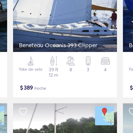
Beneteau Oceanis 393 Clipper
B
Yate de vela
39 ft
8
3
4
Ya
12 m
$
389
/noche