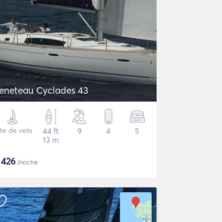
eneteau Cyclades 43
te de vela
44 ft
9
4
5
13 m
$
426
/noche