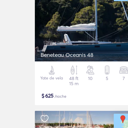
Beneteau Oceanis 48
Yate de vela
48 ft
10
5
7
15 m
$
625
/noche