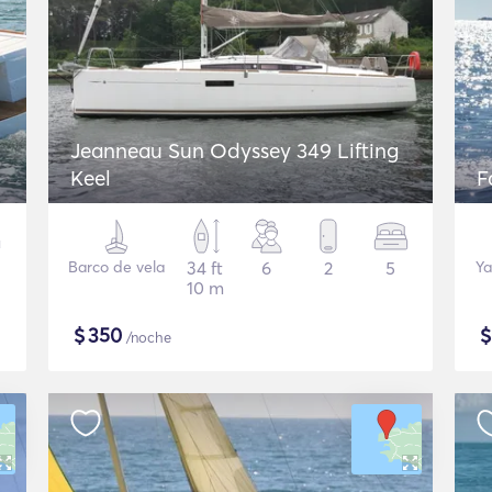
Jeanneau Sun Odyssey 349 Lifting
Keel
F
Barco de vela
34 ft
6
2
5
Ya
10 m
$
350
/noche