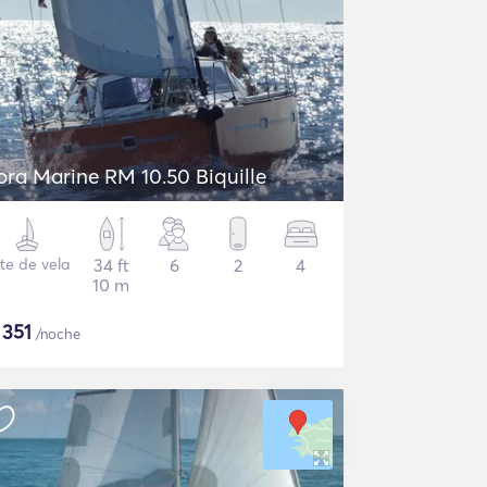
ora Marine RM 10.50 Biquille
te de vela
34 ft
6
2
4
10 m
$
351
/noche