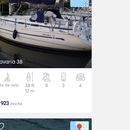
avaria 38
te de vela
38 ft
8
3
4
12 m
$
923
/noche