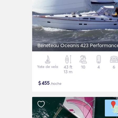
Beneteau Oceanis 423 Performanc
Yate de vela
43 ft
10
4
6
13 m
$
455
/noche