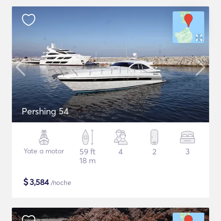
Pershing 54
Yate a motor
59 ft
4
2
3
18 m
$
3,584
/noche