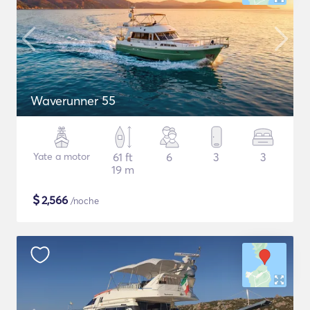
Waverunner 55
Yate a motor
61 ft
6
3
3
19 m
$
2,566
/noche