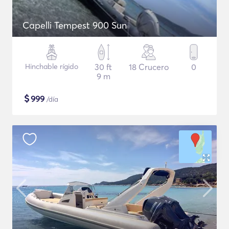
Capelli Tempest 900 Sun
Hinchable rígido
30 ft
18 Crucero
0
9 m
$
999
/día