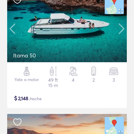
Itama 50
Yate a motor
49 ft
4
2
3
15 m
$
2,148
/noche