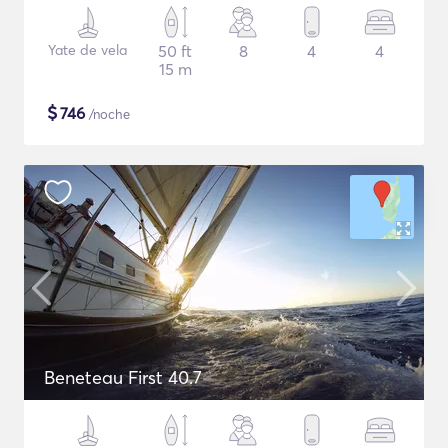
Yate de vela
50 ft
8
4
4
15 m
$
746
/noche
Beneteau First 40.7