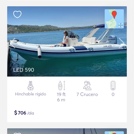
LED 590
Hinchable rígido
19 ft
7 Crucero
0
6 m
$
706
/día