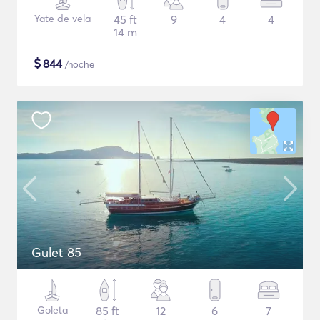
Yate de vela
45 ft
9
4
4
14 m
$
844
/noche
Gulet 85
Goleta
85 ft
12
6
7