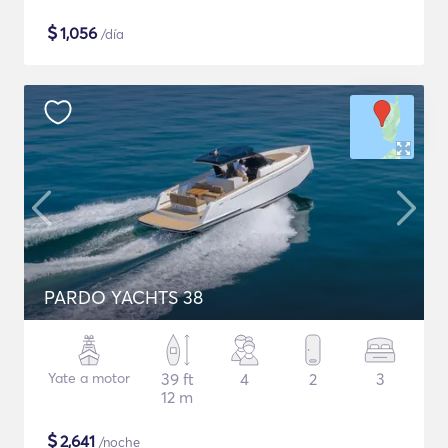
$
1,056
/día
PARDO YACHTS 38
Yate a motor
39 ft
4
2
3
12 m
$
2,641
/noche