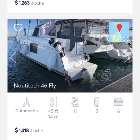
$
1,263
/noche
Nautitech 46 Fly
Catamarán
45 ft
11
5
6
14 m
$
1,418
/noche