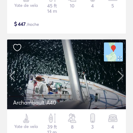
Yate de vela
45 ft
10
4
5
14 m
$
447
/noche
Archambault A40
Yate de vela
39 ft
8
3
4
12 m