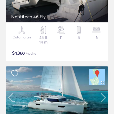
Nautitech 46 Fly
Catamarán
45 ft
11
5
6
14 m
$
1,360
/noche