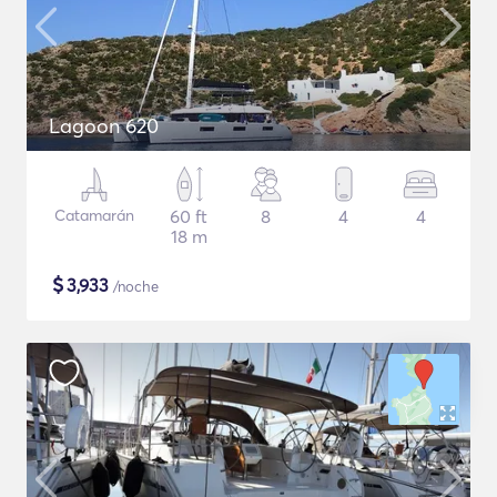
Lagoon 620
Catamarán
60 ft
8
4
4
18 m
$
3,933
/noche