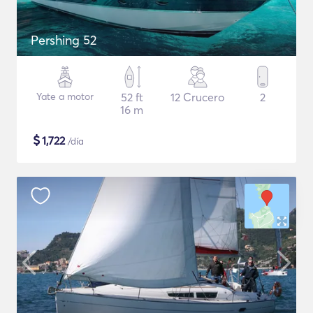
Pershing 52
Yate a motor
52 ft
12 Crucero
2
16 m
$
1,722
/día