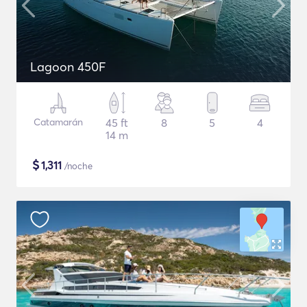
Lagoon 450F
Catamarán
45 ft
8
5
4
14 m
$
1,311
/noche