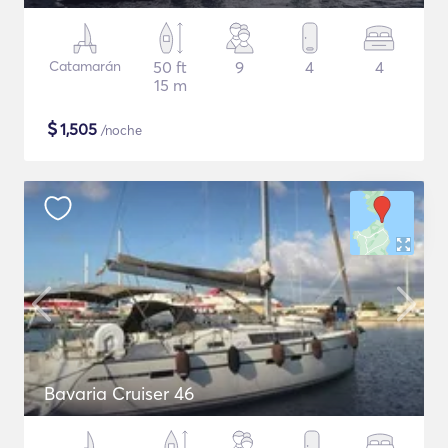
Catamarán
50 ft
9
4
4
15 m
$
1,505
/noche
Bavaria Cruiser 46