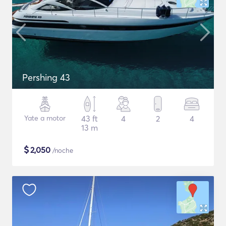
Pershing 43
Yate a motor
43 ft
4
2
4
13 m
$
2,050
/noche