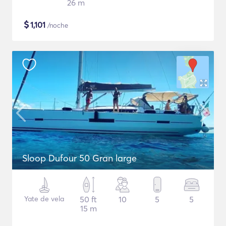
26 m
$
1,101
/noche
Sloop Dufour 50 Gran large
Yate de vela
50 ft
10
5
5
15 m