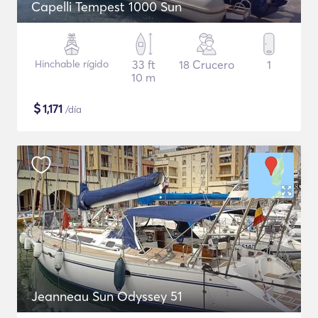
Capelli Tempest 1000 Sun
Hinchable rígido
33 ft
18 Crucero
1
10 m
$
1,171
/día
Jeanneau Sun Odyssey 51