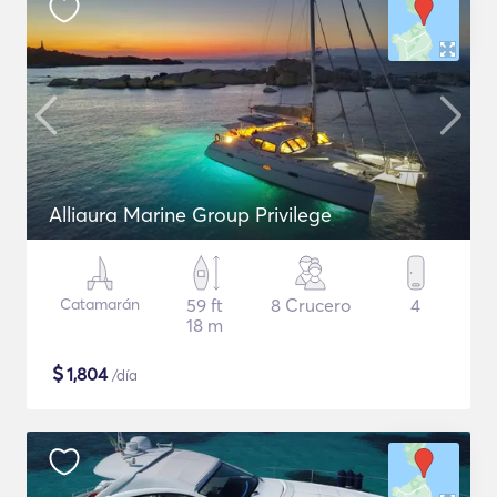
Alliaura Marine Group Privilege
Catamarán
59 ft
8 Crucero
4
18 m
$
1,804
/día