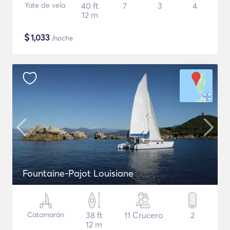
Yate de vela
40 ft
7
3
4
12 m
$
1,033
/noche
Fountaine-Pajot Louisiane
Catamarán
38 ft
11 Crucero
2
12 m