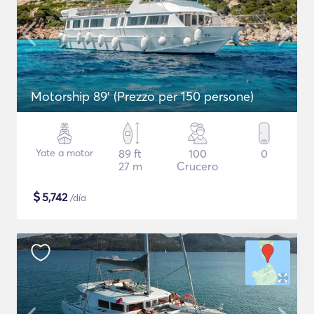
Motorship 89' (Prezzo per 150 persone)
Yate a motor
89 ft
100
0
27 m
Crucero
$
5,742
/día