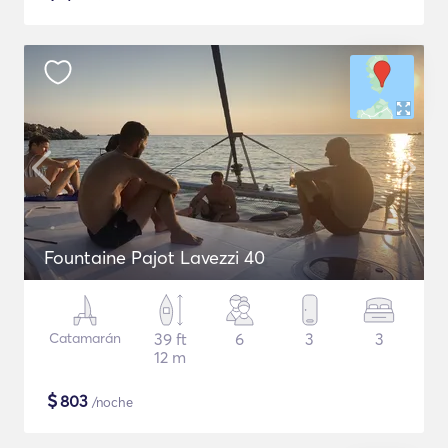
Fountaine Pajot Lavezzi 40
Catamarán
39 ft
6
3
3
12 m
$
803
/noche