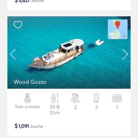
$
5,627
/noche
Wood Gozzo
Yate a motor
39 ft
2
2
1
12 m
$
1,091
/noche