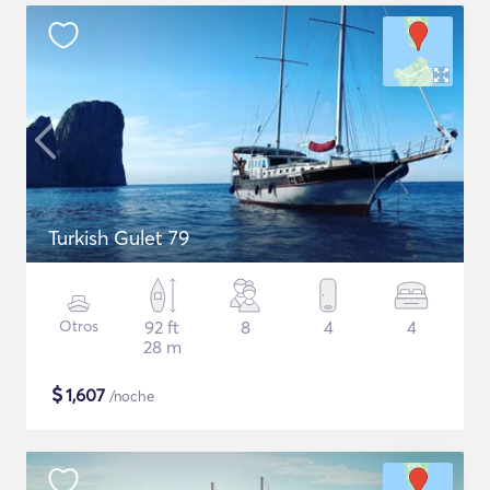
Turkish Gulet 79
Otros
92 ft
8
4
4
28 m
$
1,607
/noche