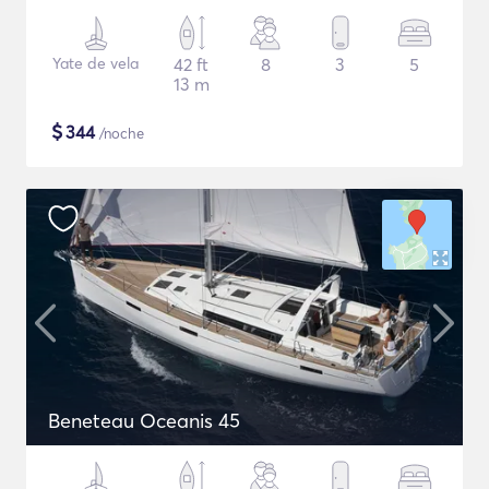
Yate de vela
42 ft
8
3
5
13 m
$
344
/noche
Beneteau Oceanis 45