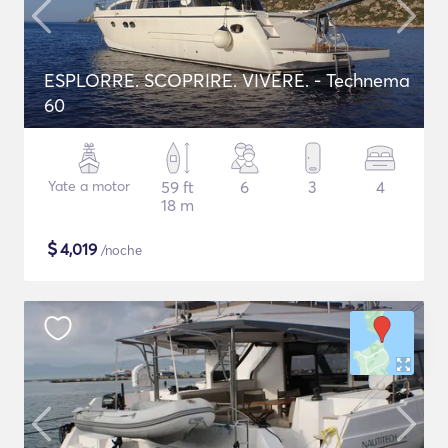
ESPLORRE. SCOPRIRE. VIVERE. - Technema
60
Yate a motor
59 ft
6
3
4
18 m
$
4,019
/noche