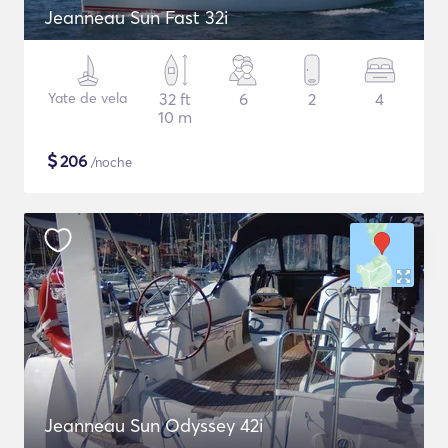
Jeanneau Sun Fast 32i
Yate de vela
32 ft
6
2
4
10 m
$
206
/noche
Jeanneau Sun Odyssey 42i