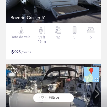
Bavaria Cruiser 51
Yate de vela
51 ft
12
5
6
16 m
$
925
/noche
Filtros