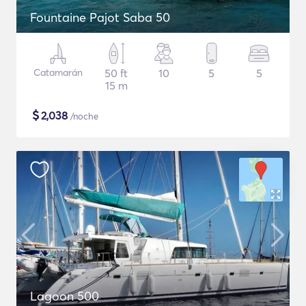
Fountaine Pajot Saba 50
Catamarán
50 ft
10
5
5
15 m
$
2,038
/noche
Lagoon 500