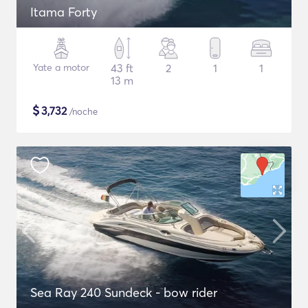
Itama Forty
Yate a motor
43 ft
2
1
1
13 m
$
3,732
/noche
Sea Ray 240 Sundeck - bow rider