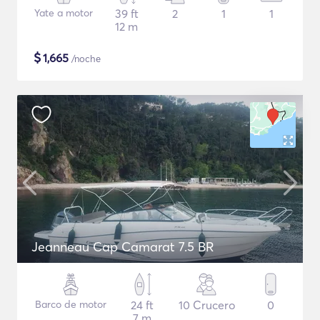
Yate a motor
39 ft
2
1
1
12 m
$
1,665
/noche
Jeanneau Cap Camarat 7.5 BR
Barco de motor
24 ft
10 Crucero
0
7 m