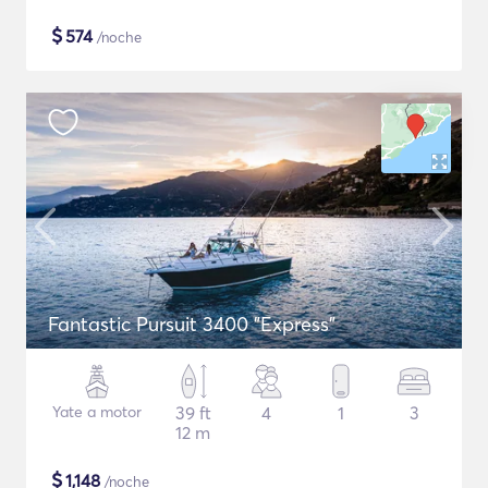
$
574
/noche
Fantastic Pursuit 3400 "Express"
Yate a motor
39 ft
4
1
3
12 m
$
1,148
/noche