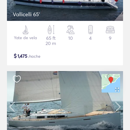
Vallicelli 65'
Yate de vela
65 ft
10
4
9
20 m
$
1,475
/noche