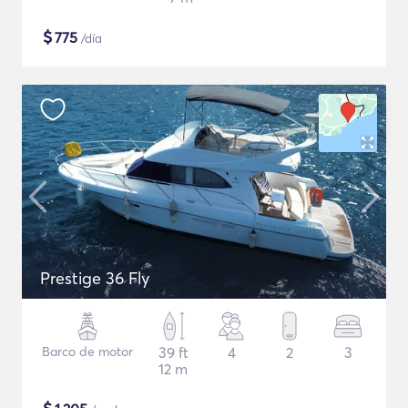
$
775
/día
Prestige 36 Fly
Barco de motor
39 ft
4
2
3
12 m