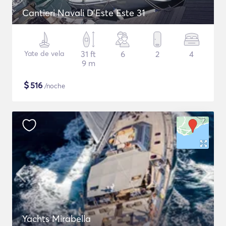
Cantieri Navali D'Este Este 31
Yate de vela
31 ft
6
2
4
9 m
$
516
/noche
Yachts Mirabella