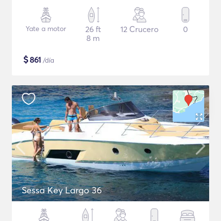
Yate a motor
26 ft
12 Crucero
0
8 m
$
861
/día
Sessa Key Largo 36