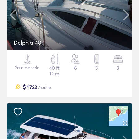
Delphia 40
Yate de vela
40 ft
6
3
3
12 m
$
1,722
/noche