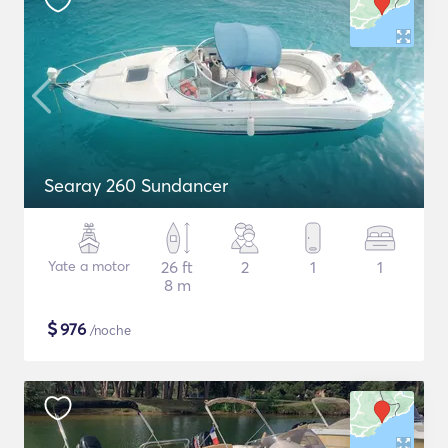
Searay 260 Sundancer
Yate a motor
26 ft
2
1
1
8 m
$
976
/noche