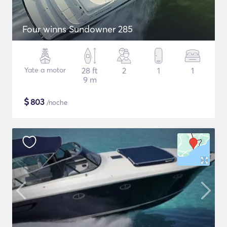
Four winns Sundowner 285
Yate a motor
28 ft
2
1
1
9 m
$
803
/noche