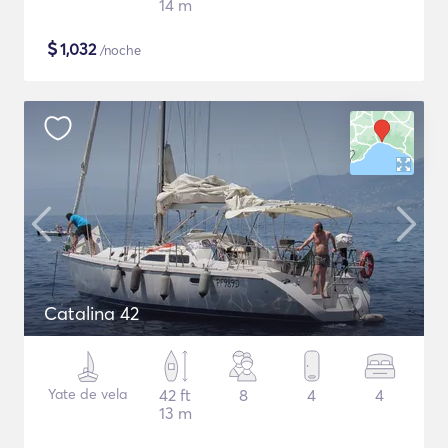
14 m
$
1,032
/noche
Catalina 42
Yate de vela
42 ft
8
4
4
13 m