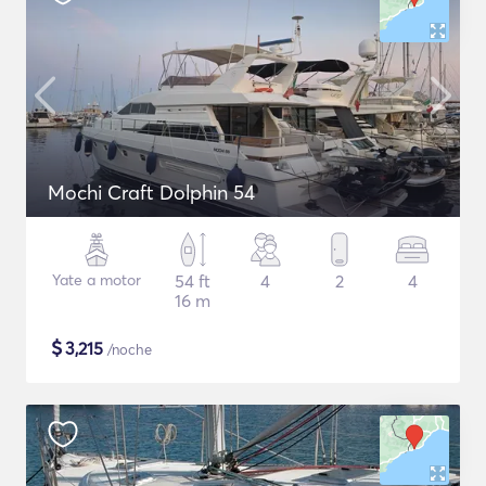
Mochi Craft Dolphin 54
Yate a motor
54 ft
4
2
4
16 m
$
3,215
/noche