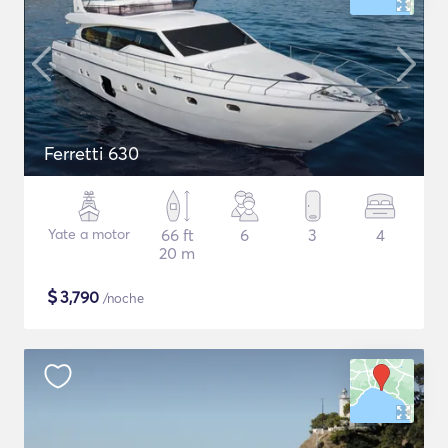
Ferretti 630
Yate a motor
66 ft
6
3
4
20 m
$
3,790
/noche