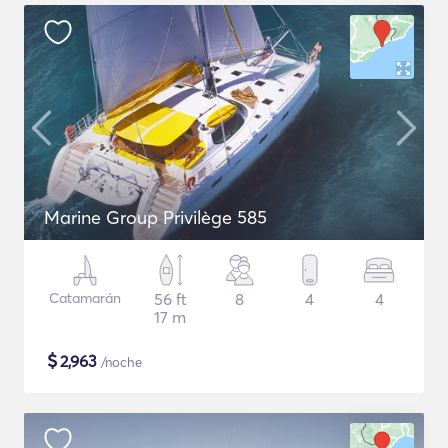
Marine Group Privilège 585
Catamarán
56 ft
8
4
4
17 m
$
2,963
/noche