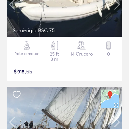
Semi-rigid BSC 75
Yate a motor
25 ft
14 Crucero
0
8 m
$
918
/día