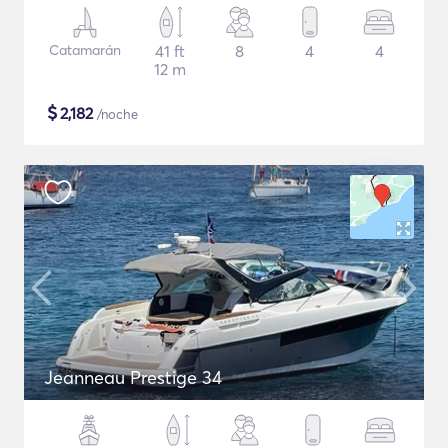
Catamarán
41 ft
8
4
4
12 m
$
2,182
/noche
Jeanneau Prestige 34