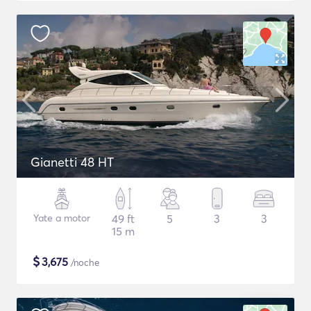
Gianetti 48 HT
Yate a motor
49 ft
5
3
3
15 m
$
3,675
/noche