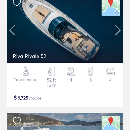
Riva Rivale 52
Yate a motor
52 ft
4
3
4
16 m
$
6,725
/noche