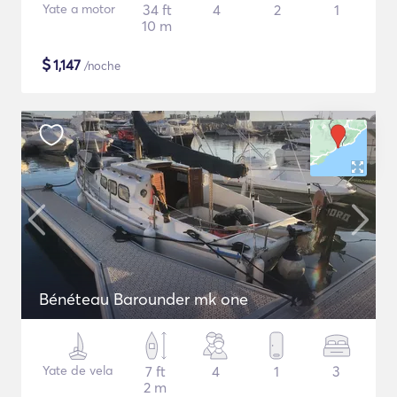
Yate a motor
34 ft
4
2
1
10 m
$
1,147
/noche
Bénéteau Barounder mk one
Yate de vela
7 ft
4
1
3
2 m