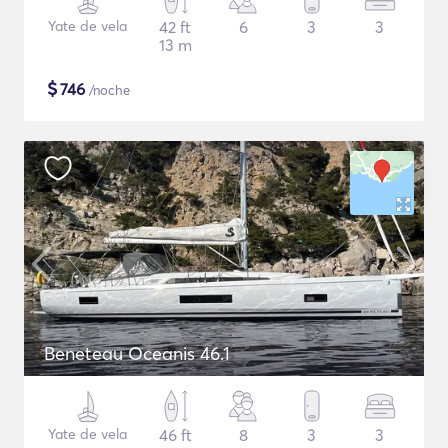
Yate de vela
42 ft
6
3
3
13 m
$
746
/noche
Beneteau Oceanis 46.1
Yate de vela
46 ft
8
3
3