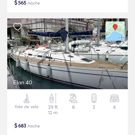
$
565
/noche
Elan 40
Yate de vela
39 ft
8
3
4
12 m
$
683
/noche