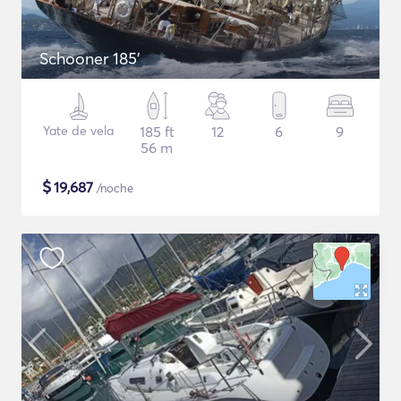
Schooner 185'
Yate de vela
185 ft
12
6
9
56 m
$
19,687
/noche