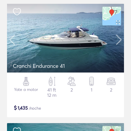
Cranchi Endurance 41
Yate a motor
41 ft
2
1
2
12 m
$
1,435
/noche