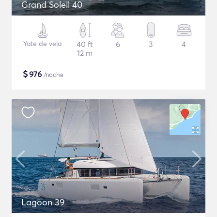
Grand Soleil 40
Yate de vela
40 ft
6
3
4
12 m
$
976
/noche
Lagoon 39