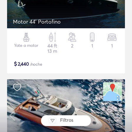
Motor 44' Portofino
Yate a motor
44 ft
2
1
1
13 m
$
2,440
/noche
Filtros