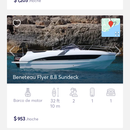
$
1,205
/noche
Beneteau Flyer 8.8 Sundeck
Barco de motor
32 ft
2
1
1
10 m
$
953
/noche