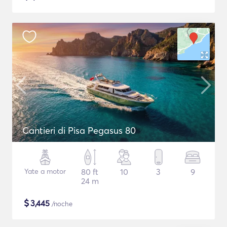
Cantieri di Pisa Pegasus 80
Yate a motor
80 ft
10
3
9
24 m
$
3,445
/noche