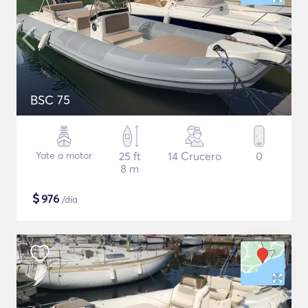
BSC 75
Yate a motor
25 ft
14 Crucero
0
8 m
$
976
/día