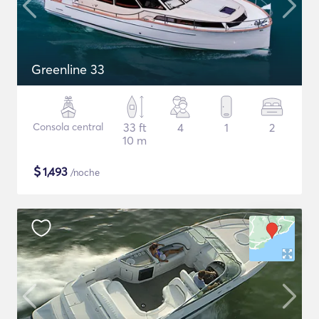
Greenline 33
Consola central
33 ft
4
1
2
10 m
$
1,493
/noche