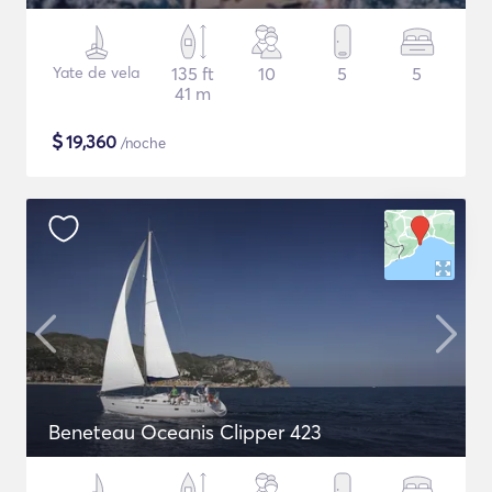
Yate de vela
135 ft
10
5
5
41 m
$
19,360
/noche
Beneteau Oceanis Clipper 423