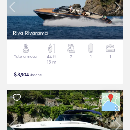
Riva Rivarama
Yate a motor
44 ft
2
1
1
13 m
$
3,904
/noche