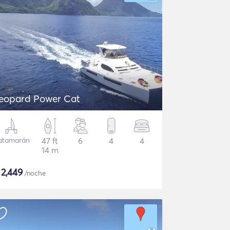
eopard Power Cat
atamarán
47 ft
6
4
4
14 m
$
2,449
/noche