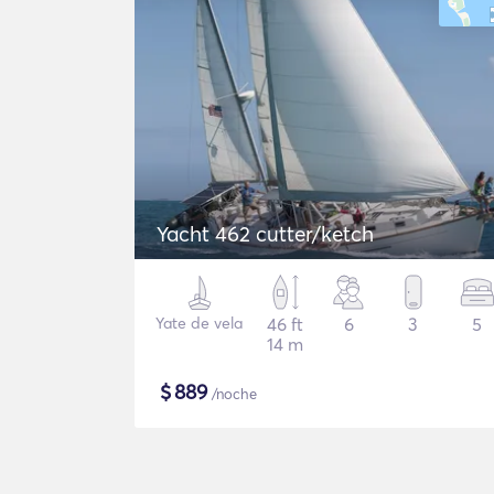
Yacht 462 cutter/ketch
Yate de vela
46 ft
6
3
5
14 m
$
889
/noche