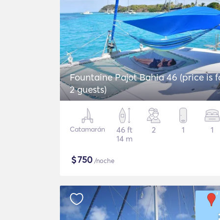
Fountaine Pajot Bahia 46 (price is f
2 guests)
Catamarán
46 ft
2
1
1
14 m
$
750
/noche