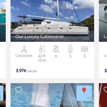
Discover The Grenadines Onboard
Our Luxury Catamaran
L
Catamarán
42 ft
6
3
3
C
13 m
$
976
/noche