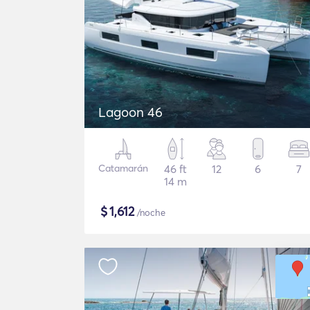
Lagoon 46
Catamarán
46 ft
12
6
7
14 m
$
1,612
/noche