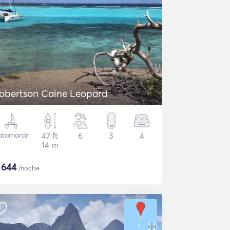
obertson Caine Leopard
atamarán
47 ft
6
3
4
14 m
$
644
/noche