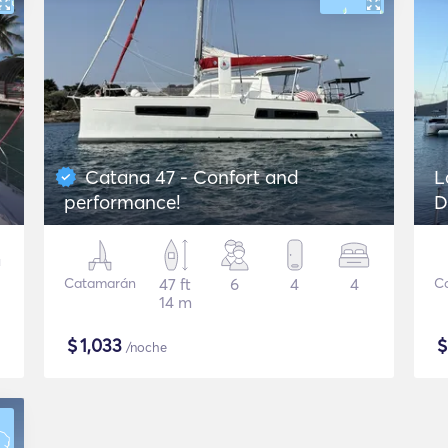
Catana 47 - Confort and
L
performance!
D
Catamarán
47 ft
6
4
4
C
14 m
$
1,033
/noche