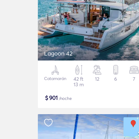
Lagoon 42
Catamarán
42 ft
12
6
7
13 m
$
901
/noche