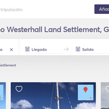
Añad
 tripulación.
ino Westerhall Land Settlement, 
Settlement