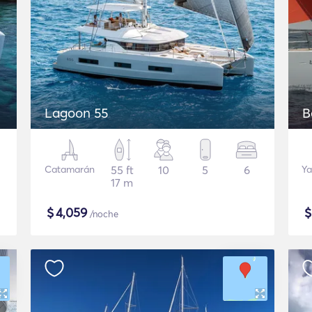
Lagoon 55
B
Catamarán
55 ft
10
5
6
Ya
17 m
$
4,059
/noche