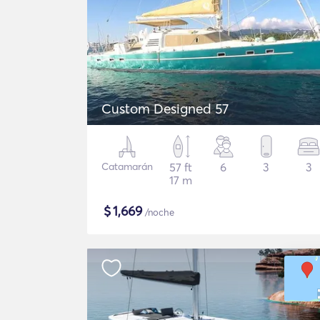
Custom Designed 57
Catamarán
57 ft
6
3
3
17 m
$
1,669
/noche