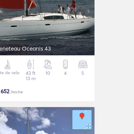
eneteau Oceanis 43
te de vela
43 ft
10
4
5
13 m
$
652
/noche