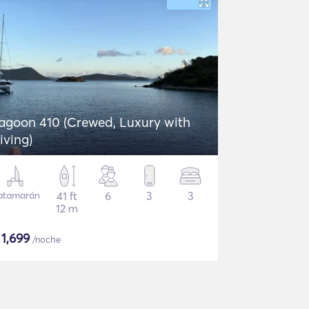
agoon 410 (Crewed, Luxury with
iving)
atamarán
41 ft
6
3
3
12 m
$
1,699
/noche