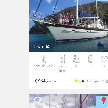
Irwin 52
Yate de vela
52 ft
4
3
2
16 m
$
964
5.0
/noche
(8
comentarios
)