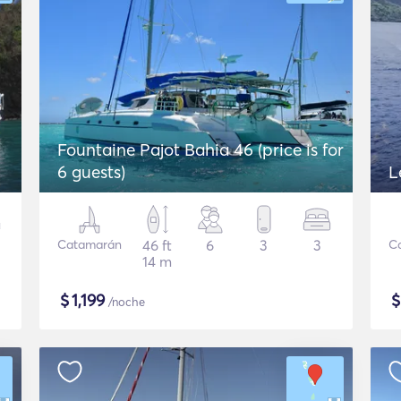
Fountaine Pajot Bahia 46 (price is for
6 guests)
L
Catamarán
46 ft
6
3
3
C
14 m
$
1,199
/noche