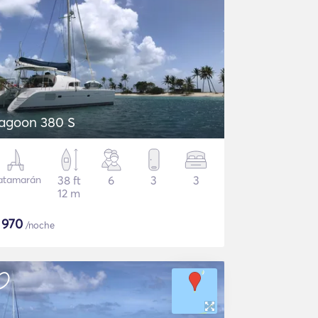
agoon 380 S
atamarán
38 ft
6
3
3
12 m
$
970
/noche