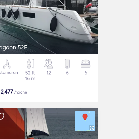
agoon 52F
atamarán
52 ft
12
6
6
16 m
$
2,477
/noche