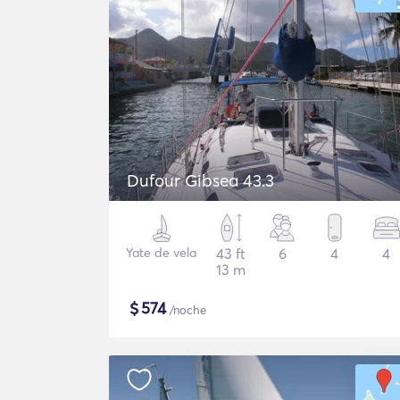
Dufour Gibsea 43.3
Yate de vela
43 ft
6
4
4
13 m
$
574
/noche