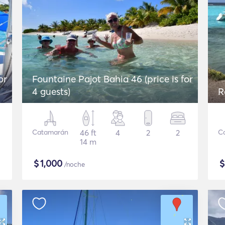
or
Fountaine Pajot Bahia 46 (price is for
4 guests)
R
Catamarán
46 ft
4
2
2
C
14 m
$
1,000
/noche