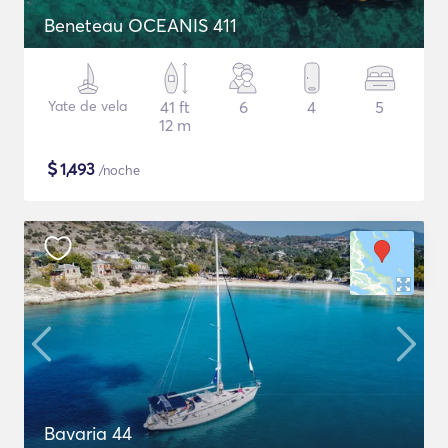
Beneteau OCEANIS 411
Yate de vela
41 ft
6
4
5
12 m
$
1,493
/noche
Bavaria 44