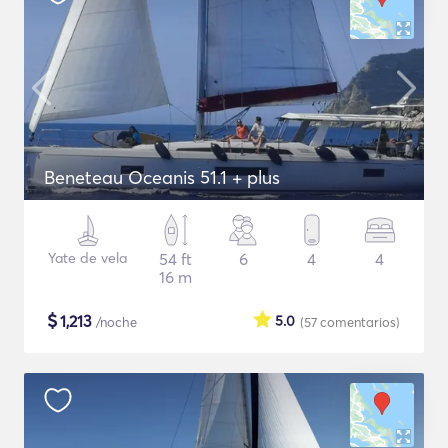
Beneteau Oceanis 51.1 + plus
Yate de vela
54 ft
6
4
4
16 m
$
1,213
5.0
/noche
(57
comentarios
)