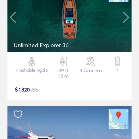
Unlimited Explorer 36
Hinchable rígido
39 ft
9 Crucero
1
12 m
$
1,320
/día