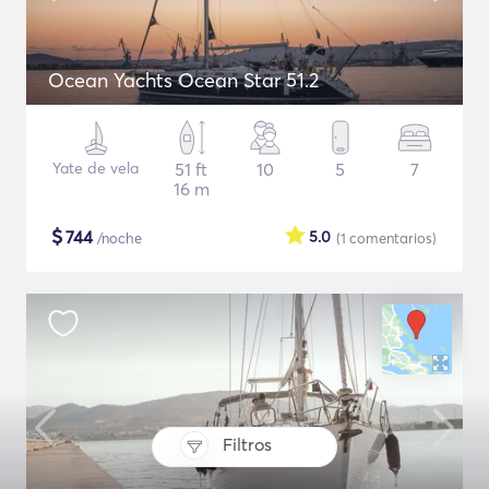
Ocean Yachts Ocean Star 51.2
Yate de vela
51 ft
10
5
7
16 m
$
744
5.0
/noche
(1
comentarios
)
Filtros