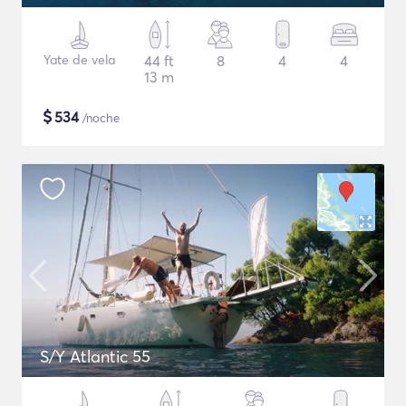
Yate de vela
44 ft
8
4
4
13 m
$
534
/noche
S/Y Atlantic 55