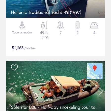
Hellenic Traditional Yacht 49 (1997)
Yate a motor
49 ft
7
2
4
15 m
$
1,263
/noche
Solemar B28 - Half-day snorkeling tour to