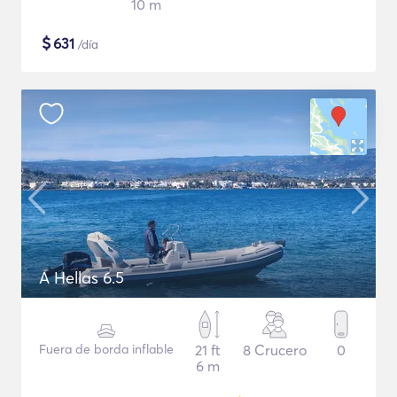
10 m
$
631
/día
A Hellas 6.5
Fuera de borda inflable
21 ft
8 Crucero
0
6 m