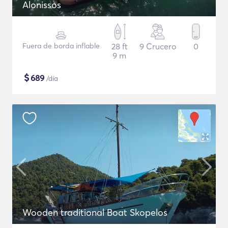
Alonissos
Fuera de borda inflable
28 ft
9 Crucero
0
9 m
$
689
/día
Wooden traditional Boat Skopelos