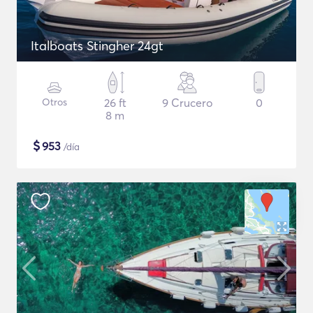
Italboats Stingher 24gt
Otros
26 ft
9 Crucero
0
8 m
$
953
/día