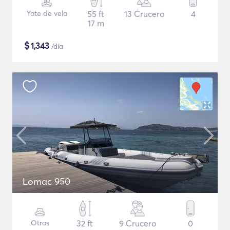
Yate de vela
55 ft
13 Crucero
4
17 m
$
1,343
/día
Lomac 950
Otros
32 ft
9 Crucero
0