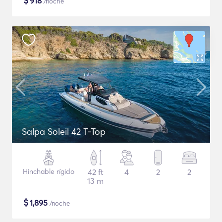
$
918
/noche
Salpa Soleil 42 T-Top
Hinchable rígido
42 ft
4
2
2
13 m
$
1,895
/noche