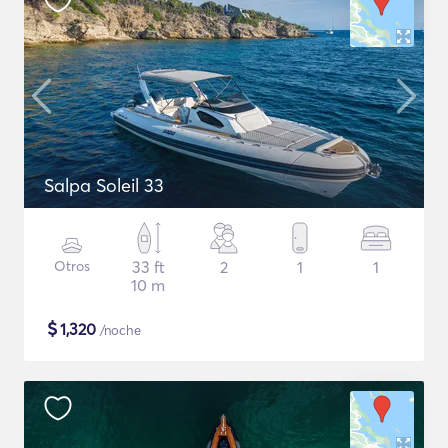
Salpa Soleil 33
Otros
33 ft
2
1
1
10 m
$
1,320
/noche