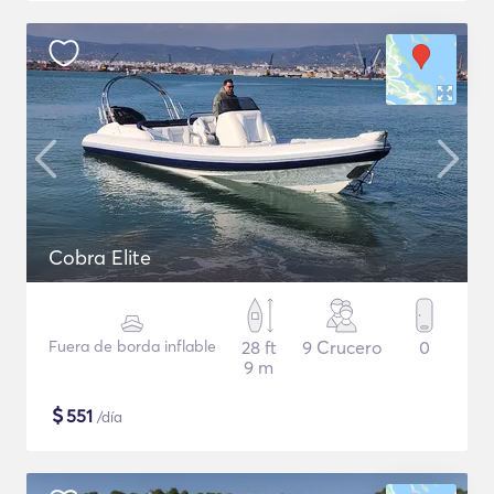
Cobra Elite
Fuera de borda inflable
28 ft
9 Crucero
0
9 m
$
551
/día