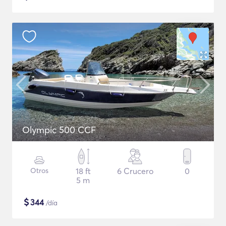
Olympic 500 CCF
Otros
18 ft
6 Crucero
0
5 m
$
344
/día