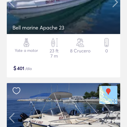
Bell marine Apache 23
Yate a motor
23 ft
8 Crucero
0
7 m
$
401
/día