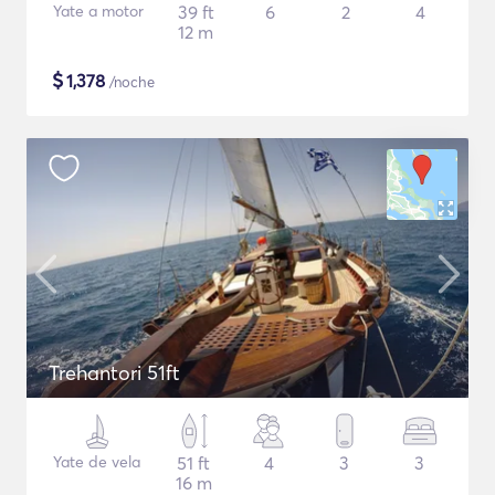
Yate a motor
39 ft
6
2
4
12 m
$
1,378
/noche
Trehantori 51ft
Yate de vela
51 ft
4
3
3
16 m