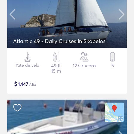
Atlantic 49 - Daily Cruises in Skopelos
Yate de vela
49 ft
12 Crucero
5
15 m
$
1,447
/día