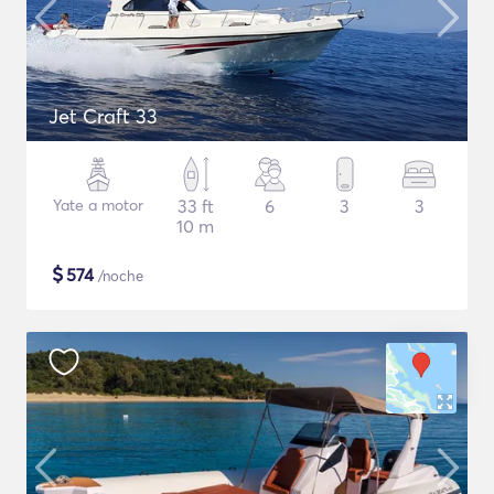
Jet Craft 33
Yate a motor
33 ft
6
3
3
10 m
$
574
/noche