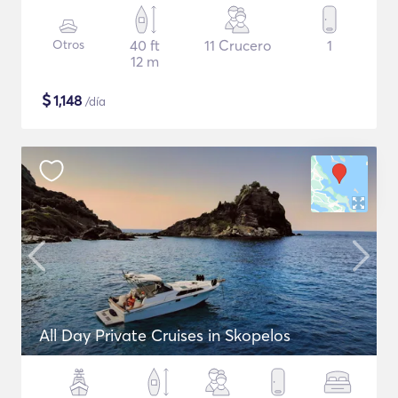
Otros
40 ft
11 Crucero
1
12 m
$
1,148
/día
All Day Private Cruises in Skopelos