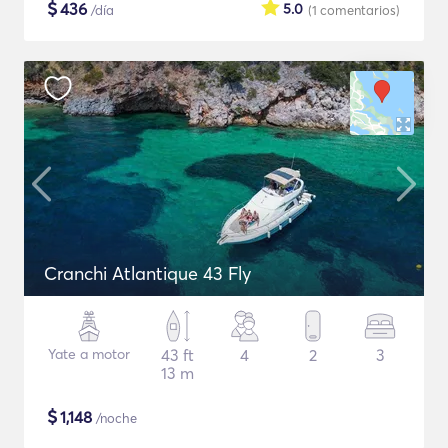
$
436
5.0
/día
(1
comentarios
)
Cranchi Atlantique 43 Fly
Yate a motor
43 ft
4
2
3
13 m
$
1,148
/noche