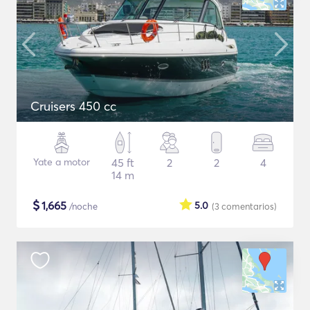
Cruisers 450 cc
Yate a motor
45 ft
2
2
4
14 m
$
1,665
5.0
/noche
(3
comentarios
)