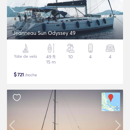
Jeanneau Sun Odyssey 49
Yate de vela
49 ft
10
4
4
15 m
$
721
/noche