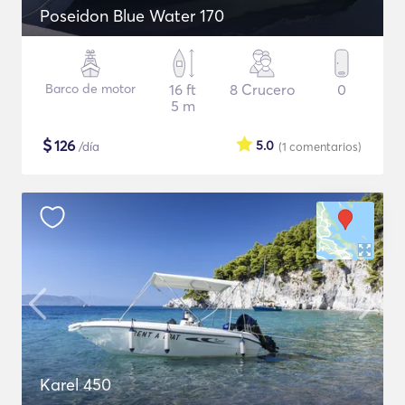
Poseidon Blue Water 170
Barco de motor
16 ft
8 Crucero
0
5 m
$
126
5.0
/día
(1
comentarios
)
Karel 450