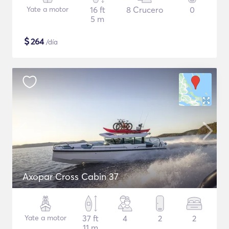
Yate a motor
16 ft
8 Crucero
0
5 m
$
264
/día
Axopar Cross Cabin 37
Yate a motor
37 ft
4
2
2
11 m