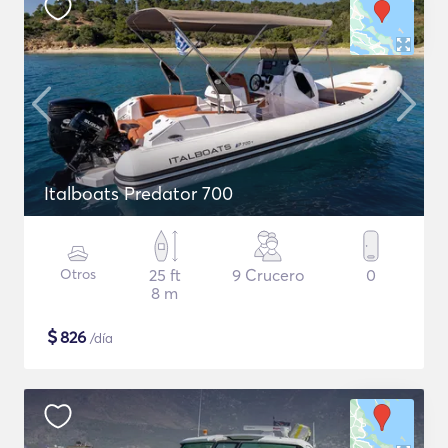
Italboats Predator 700
Otros
25 ft
9 Crucero
0
8 m
$
826
/día