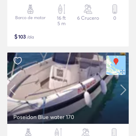
Barco de motor
16 ft
6 Crucero
0
5 m
$
103
/día
Poseidon Blue water 170