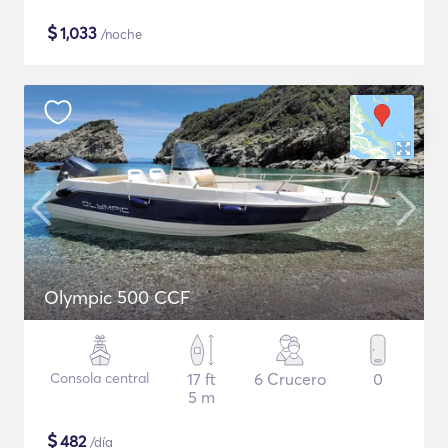
$
1,033
/noche
Olympic 500 CCF
Consola central
17 ft
6 Crucero
0
5 m
$
482
/día