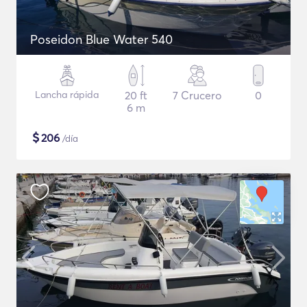
Poseidon Blue Water 540
Lancha rápida
20 ft
7 Crucero
0
6 m
$
206
/día