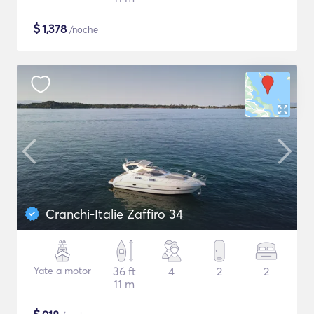
$
1,378
/noche
Cranchi-Italie Zaffiro 34
Yate a motor
36 ft
4
2
2
11 m