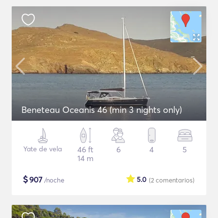
Beneteau Oceanis 46 (min 3 nights only)
Yate de vela
46 ft
6
4
5
14 m
$
907
5.0
/noche
(2
comentarios
)