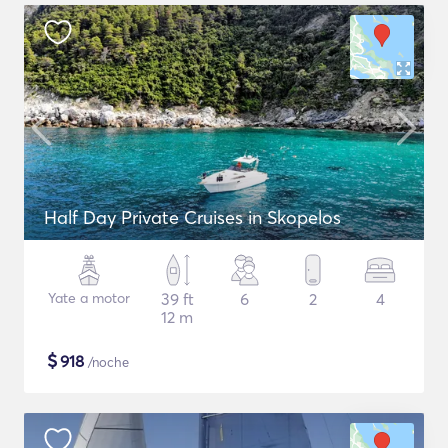
Half Day Private Cruises in Skopelos
Yate a motor
39 ft
6
2
4
12 m
$
918
/noche