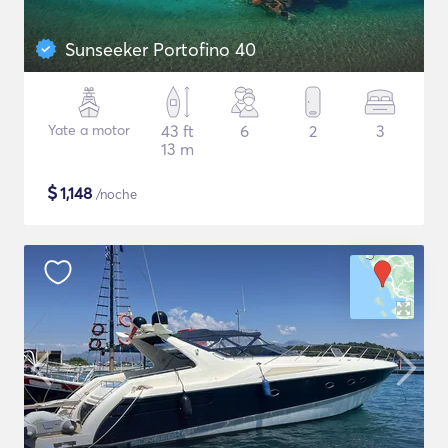
Sunseeker Portofino 40
Yate a motor
43 ft
6
2
3
13 m
$
1,148
/noche