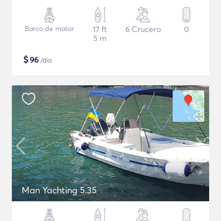
Barco de motor
17 ft
6 Crucero
0
5 m
$
96
/día
Man Yachting 5.35