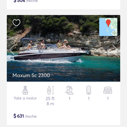
$
504
/noche
Maxum Sc 2300
Yate a motor
25 ft
1
1
1
8 m
$
631
/noche