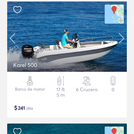
Karel 500
Barco de motor
17 ft
6 Crucero
0
5 m
$
241
/día