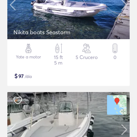
Nikita boats Seastorm
Yate a motor
15 ft
5 Crucero
0
5 m
$
97
/día