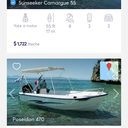
Sunseeker Camargue 55
Yate a motor
55 ft
8
3
3
17 m
$
1,722
/noche
Poseidon 470