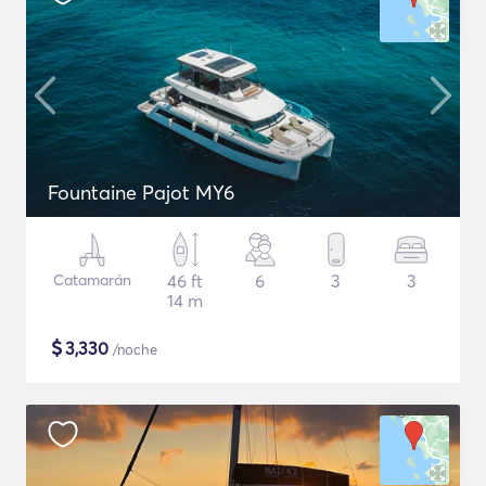
Fountaine Pajot MY6
Catamarán
46 ft
6
3
3
14 m
$
3,330
/noche