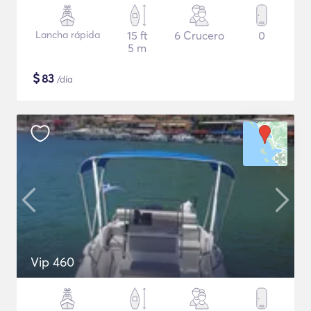
Lancha rápida
15 ft
6 Crucero
0
5 m
$
83
/día
Vip 460