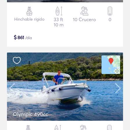
Hinchable rígido
33 ft
10 Crucero
0
10 m
$
861
/día
Olympic 490cc