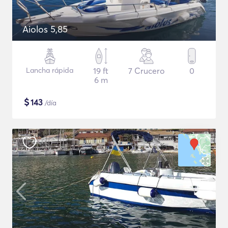
Aiolos 5,85
Lancha rápida
19 ft
7 Crucero
0
6 m
$
143
/día