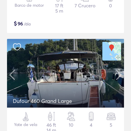
Barco de motor
17 ft
7 Crucero
0
5 m
$
96
/día
Dufour 460 Grand Large
Yate de vela
46 ft
10
4
5
14 m