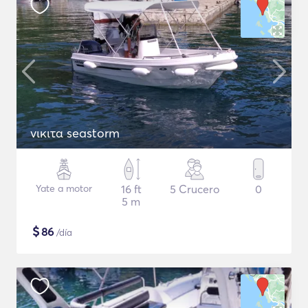
νικιτα seastorm
Yate a motor
16 ft
5 Crucero
0
5 m
$
86
/día