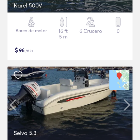
Karel 500V
Barco de motor
16 ft
6 Crucero
0
5 m
$
96
/día
Selva 5.3