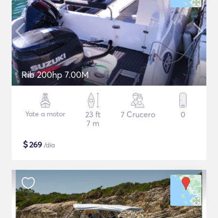
Rib 200hp 7.00M
Yate a motor
23 ft
7 Crucero
0
7 m
$
269
/día