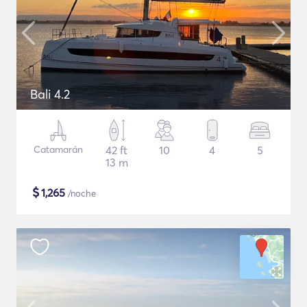
Bali 4.2
Catamarán
42 ft
10
4
5
13 m
$
1,265
/noche