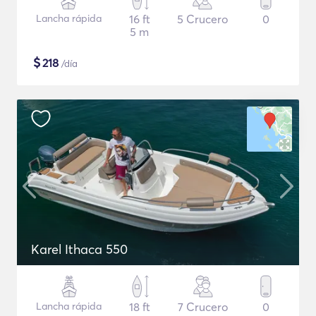
Lancha rápida
16 ft
5 Crucero
0
5 m
$
218
/día
Karel Ithaca 550
Lancha rápida
18 ft
7 Crucero
0