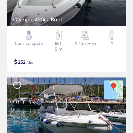
Olympic 490cc Boat
Lancha rápida
16 ft
5 Crucero
0
5 m
$
252
/día