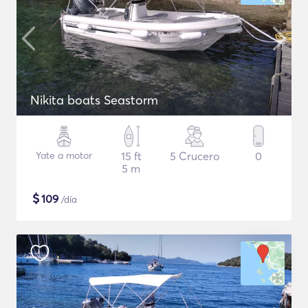
Nikita boats Seastorm
Yate a motor
15 ft
5 Crucero
0
5 m
$
109
/día