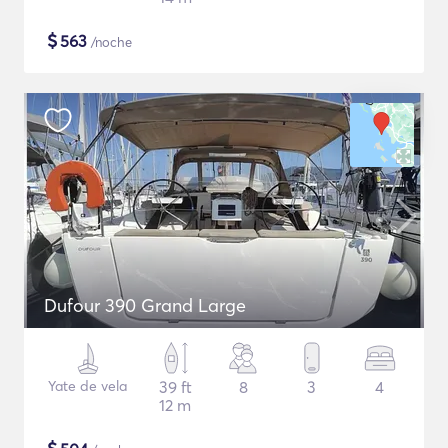
$
563
/noche
Dufour 390 Grand Large
Yate de vela
39 ft
8
3
4
12 m