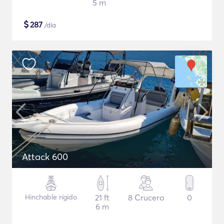
5 m
$
287
/día
Attack 600
Hinchable rígido
21 ft
8 Crucero
0
6 m