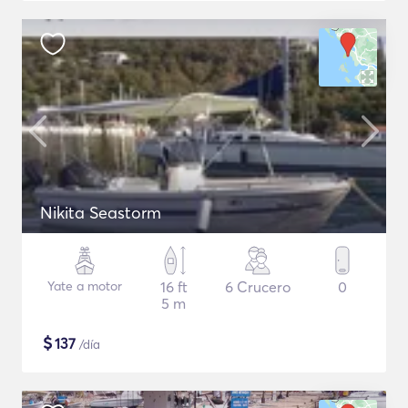
Nikita Seastorm
Yate a motor
16 ft
6 Crucero
0
5 m
$
137
/día