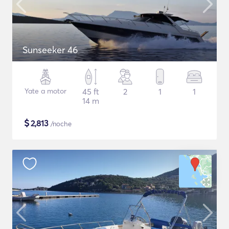
Sunseeker 46
Yate a motor
45 ft
2
1
1
14 m
$
2,813
/noche