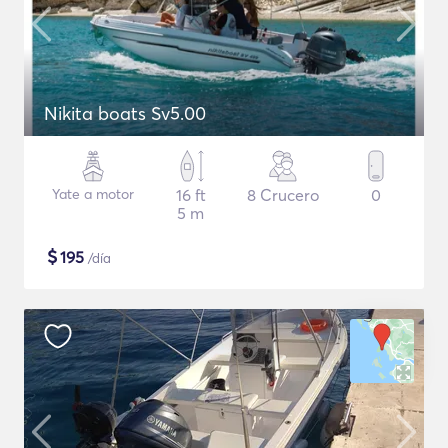
Nikita boats Sv5.00
Yate a motor
16 ft
8 Crucero
0
5 m
$
195
/día