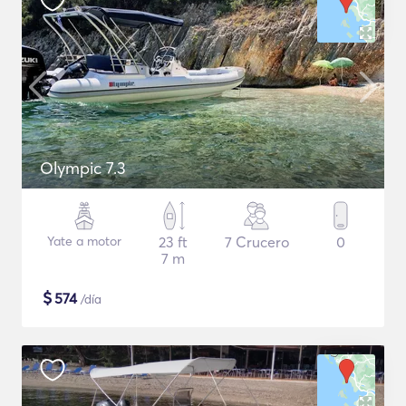
Olympic 7.3
Yate a motor
23 ft
7 Crucero
0
7 m
$
574
/día