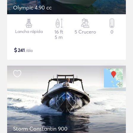
Olympic 4.90 cc
Lancha rápida
16 ft
5 Crucero
0
5 m
$
241
/día
Storm Constantin 900