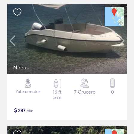
Nireus
Yate a motor
16 ft
7 Crucero
0
5 m
$
287
/día