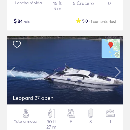
Lancha rápida
15 ft
5 Crucero
0
5 m
$
84
5.0
/día
(1
comentarios
)
Leopard 27 open
Yate a motor
90 ft
6
3
1
27 m