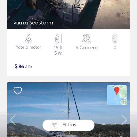
νικιτα seastorm
Yate a motor
15 ft
5 Crucero
0
5 m
$
86
/día
Filtros