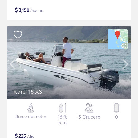
$
3,158
/noche
Karel 16 XS
Barco de motor
16 ft
5 Crucero
0
5 m
$
229
/día