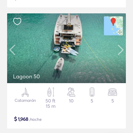
Lagoon 50
Catamarán
50 ft
10
5
5
15 m
$
1,968
/noche