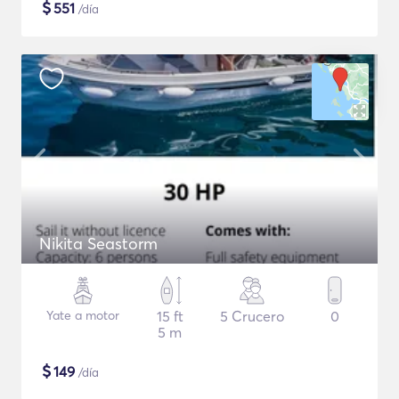
$
551
/día
Nikita Seastorm
Yate a motor
15 ft
5 Crucero
0
5 m
$
149
/día