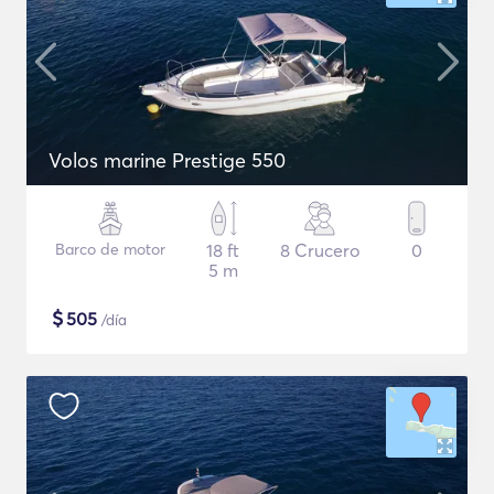
Volos marine Prestige 550
Barco de motor
18 ft
8 Crucero
0
5 m
$
505
/día