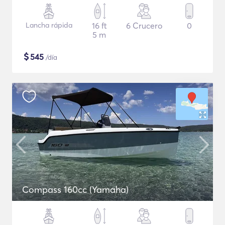
Lancha rápida
16 ft
6 Crucero
0
5 m
$
545
/día
Compass 160cc (Yamaha)