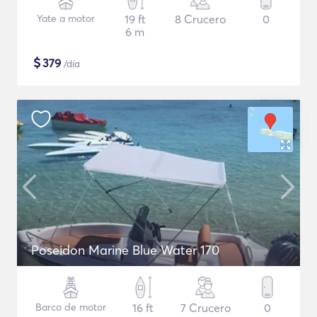
Yate a motor
19 ft
8 Crucero
0
6 m
$
379
/día
Poseidon Marine Blue Water 170
Barco de motor
16 ft
7 Crucero
0