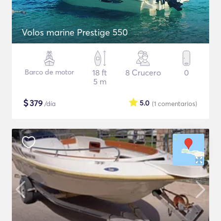
Volos marine Prestige 550
Barco de motor
18 ft
8 Crucero
0
5 m
$
379
5.0
/día
(1
comentarios
)