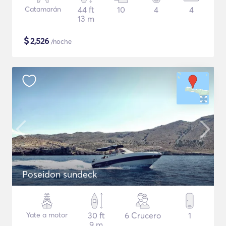
Catamarán
44 ft
10
4
4
13 m
$
2,526
/noche
Poseidon sundeck
Yate a motor
30 ft
6 Crucero
1
9 m