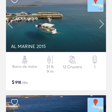
AL MARINE 2015
Barco de motor
31 ft
12 Crucero
1
9 m
$
918
/día