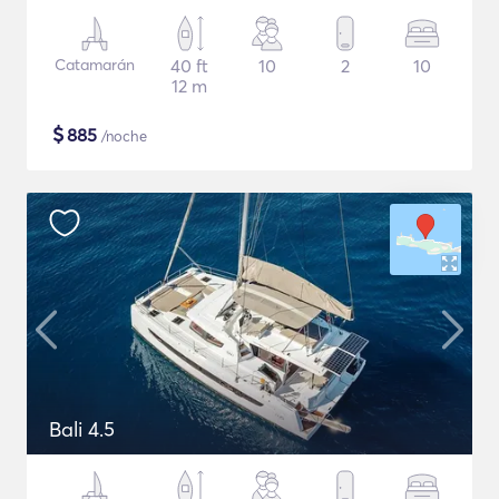
Catamarán
40 ft
10
2
10
12 m
$
885
/noche
Bali 4.5