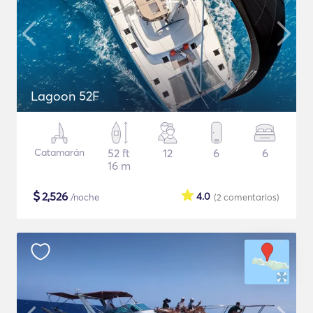
Lagoon 52F
Catamarán
52 ft
12
6
6
16 m
$
2,526
4.0
/noche
(2
comentarios
)