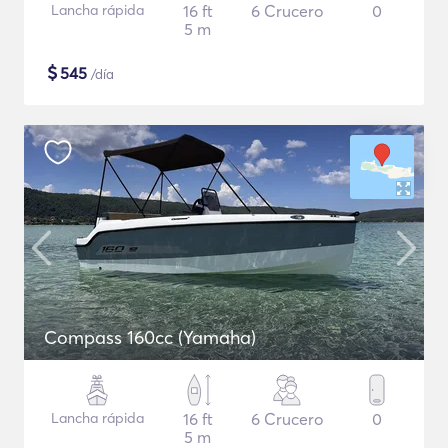
Lancha rápida
16 ft
6 Crucero
0
5 m
$
545
/día
Compass 160cc (Yamaha)
Lancha rápida
16 ft
6 Crucero
0
5 m