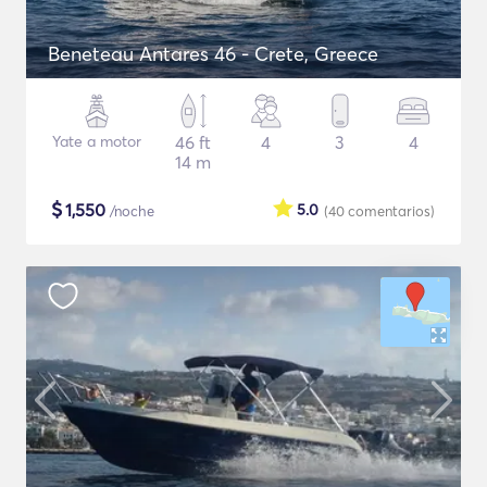
Beneteau Antares 46 - Crete, Greece
Yate a motor
46 ft
4
3
4
14 m
$
1,550
5.0
/noche
(40
comentarios
)