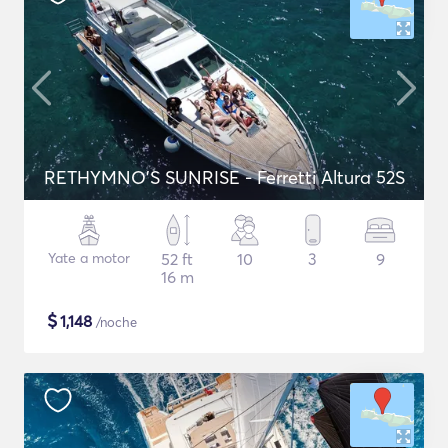
RETHYMNO'S SUNRISE - Ferretti Altura 52S
Yate a motor
52 ft
10
3
9
16 m
$
1,148
/noche