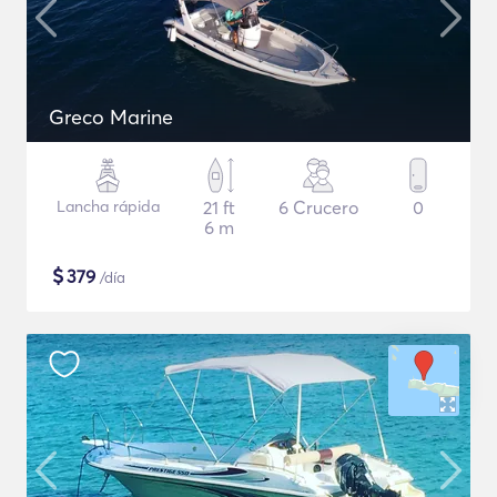
Greco Marine
Lancha rápida
21 ft
6 Crucero
0
6 m
$
379
/día