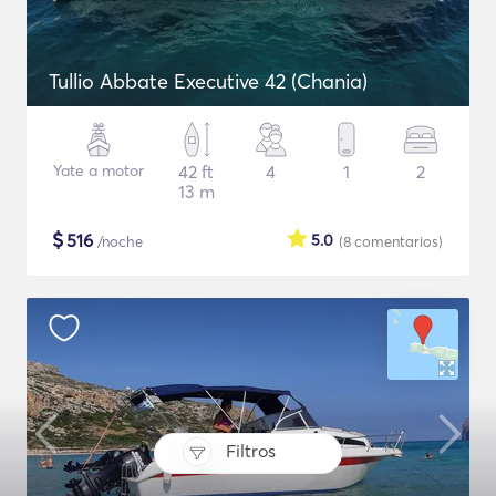
Tullio Abbate Executive 42 (Chania)
Yate a motor
42 ft
4
1
2
13 m
$
516
5.0
/noche
(8
comentarios
)
Filtros