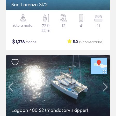
San Lorenzo Sl72
Yate a motor
72 ft
12
4
11
22 m
$
1,378
5.0
/noche
(5
comentarios
)
Lagoon 400 S2 (mandatory skipper)