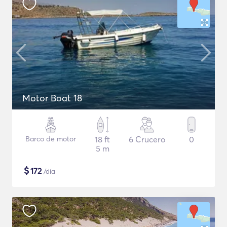
Motor Boat 18
Barco de motor
18 ft
6 Crucero
0
5 m
$
172
/día