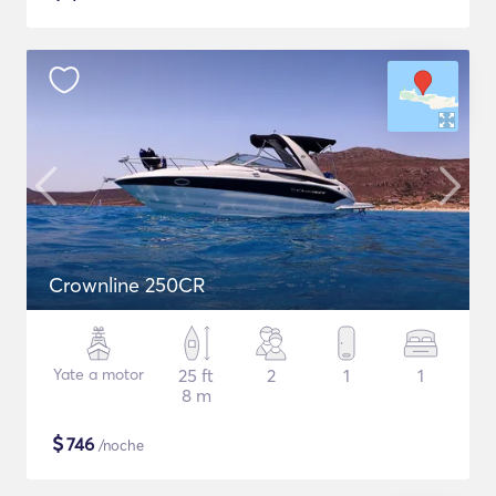
Crownline 250CR
Yate a motor
25 ft
2
1
1
8 m
$
746
/noche