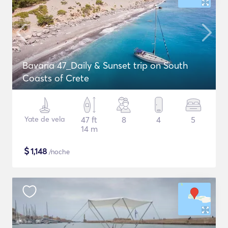
Bavaria 47_Daily & Sunset trip on South
Coasts of Crete
Yate de vela
47 ft
8
4
5
14 m
$
1,148
/noche