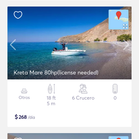
Kreta Mare 80hp(license needed)
Otros
18 ft
6 Crucero
0
5 m
$
268
/día