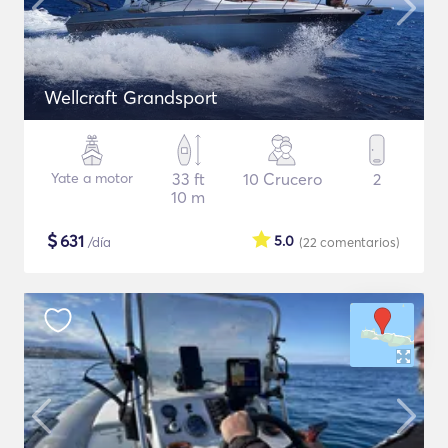
Wellcraft Grandsport
Yate a motor
33 ft
10 Crucero
2
10 m
$
631
5.0
/día
(22
comentarios
)