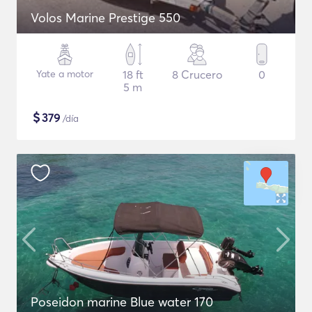
Volos Marine Prestige 550
Yate a motor
18 ft
8 Crucero
0
5 m
$
379
/día
Poseidon marine Blue water 170