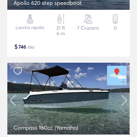
Apollo 620 step speedboat
Lancha rápida
21 ft
7 Crucero
0
6 m
$
746
/día
Compass 160cc (Yamaha)