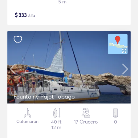
5 m
$
333
/día
Fountaine Pajot Tobago
Catamarán
40 ft
17 Crucero
0
12 m