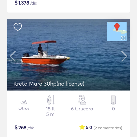
$
1,378
/día
Kreta Mare 30hp(no license)
Otros
18 ft
6 Crucero
0
5 m
$
268
5.0
/día
(2
comentarios
)