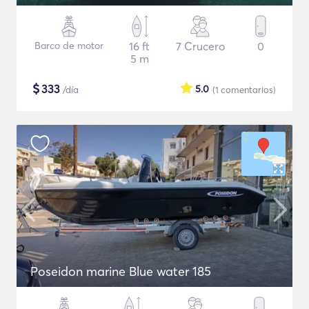
Barco de motor
16 ft
7 Crucero
0
5 m
$
333
5.0
/día
(1
comentarios
)
Poseidon marine Blue water 185