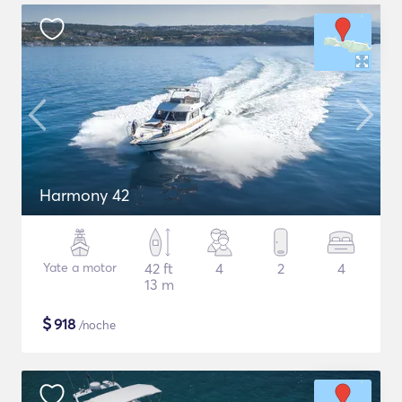
Harmony 42
Yate a motor
42 ft
4
2
4
13 m
$
918
/noche