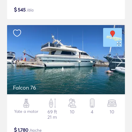
$
545
/día
Falcon 76
Yate a motor
69 ft
10
4
10
21 m
$
1,780
/noche