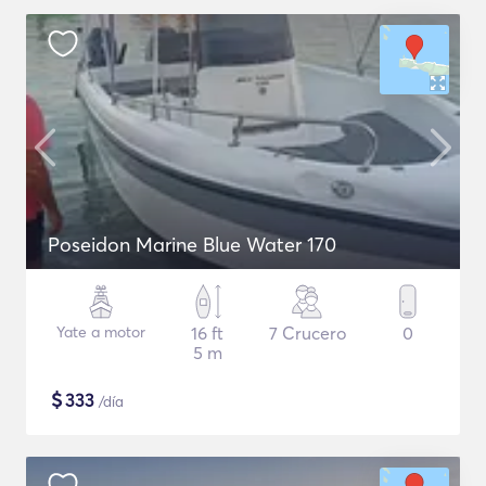
Poseidon Marine Blue Water 170
Yate a motor
16 ft
7 Crucero
0
5 m
$
333
/día