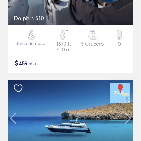
Dolphin 510
Barco de motor
1673 ft
5 Crucero
0
510 m
$
459
/día