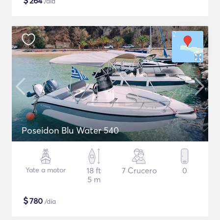
$
264
/día
Poseidon Blu Water 540
Yate a motor
18 ft
7 Crucero
0
5 m
$
780
/día