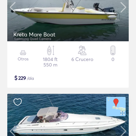
Kreta Mare Boat
Otros
1804 ft
6 Crucero
0
550 m
$
229
/día