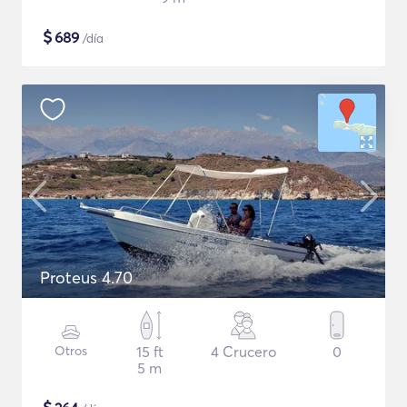
$
689
/día
Proteus 4.70
Otros
15 ft
4 Crucero
0
5 m