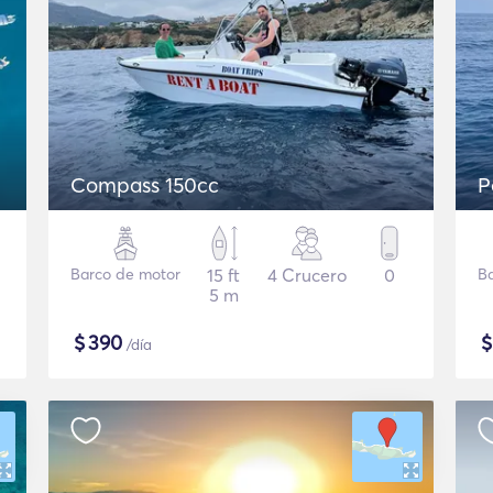
Compass 150cc
P
Barco de motor
15 ft
4 Crucero
0
B
5 m
$
390
/día