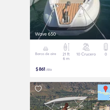
Wave 650
Barco de aire
21 ft
10 Crucero
0
6 m
$
861
/día