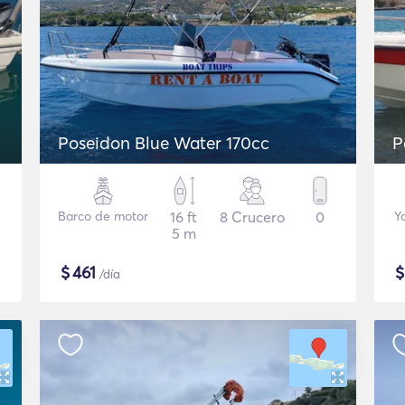
Poseidon Blue Water 170cc
P
Barco de motor
16 ft
8 Crucero
0
Y
5 m
$
461
/día