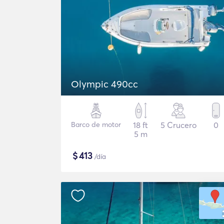
Olympic 490cc
Barco de motor
18 ft
5 Crucero
0
5 m
$
413
/día