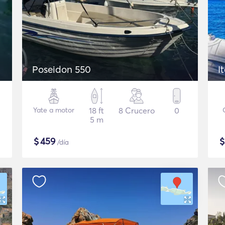
Poseidon 550
I
Yate a motor
18 ft
8 Crucero
0
5 m
$
459
/día