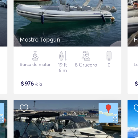
Mostro Topgun
H
Barco de motor
19 ft
8 Crucero
0
L
6 m
$
976
/día