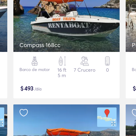
Compass 168cc
P
Barco de motor
16 ft
7 Crucero
0
B
5 m
$
493
/día