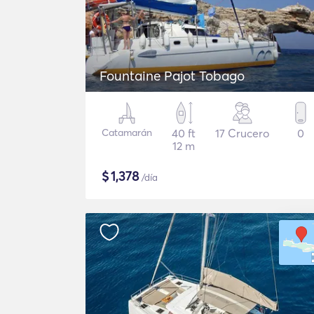
Fountaine Pajot Tobago
Catamarán
40 ft
17 Crucero
0
12 m
$
1,378
/día