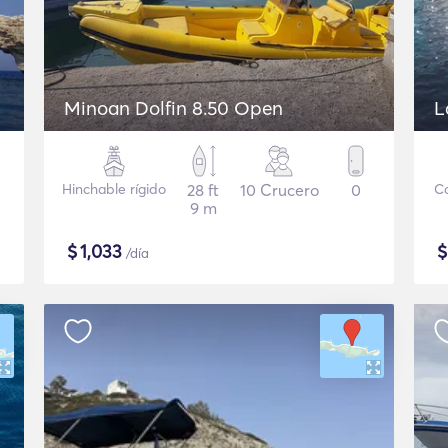
Minoan Dolfin 8.50 Open
L
Hinchable rígido
28 ft
10 Crucero
0
C
9 m
$
1,033
/día