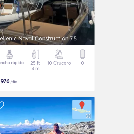
ellenic Naval Construction 7.5
ancha rápida
25 ft
10 Crucero
0
8 m
$
976
/día