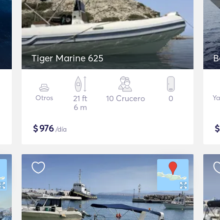
Tiger Marine 625
B
Otros
21 ft
10 Crucero
0
Ya
6 m
$
976
/día