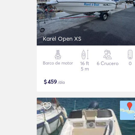
Karel Open XS
Barco de motor
16 ft
6 Crucero
0
5 m
$
459
/día