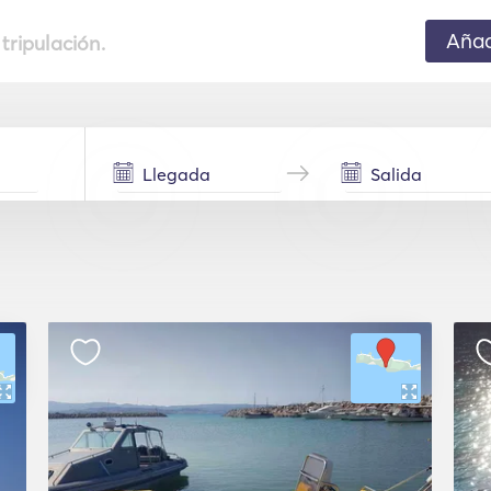
Añad
 tripulación.