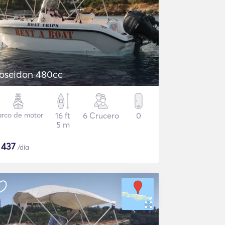
oseidon 480cc
arco de motor
16 ft
6 Crucero
0
5 m
$
437
/día