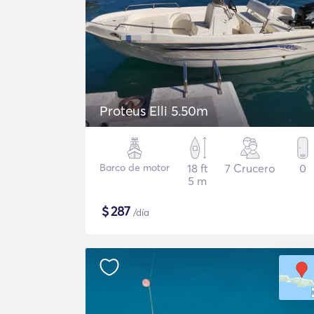
Proteus Elli 5.50m
Barco de motor
18 ft
7 Crucero
0
5 m
$
287
/día