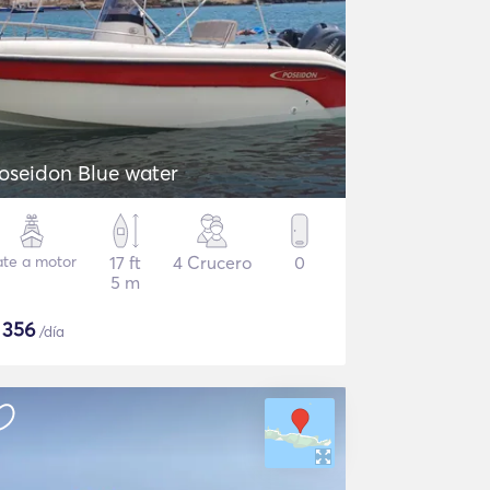
oseidon Blue water
ate a motor
17 ft
4 Crucero
0
5 m
$
356
/día