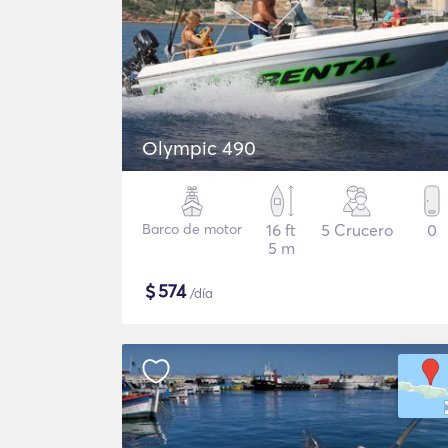
Olympic 490
Barco de motor
16 ft
5 Crucero
0
5 m
$
574
/día