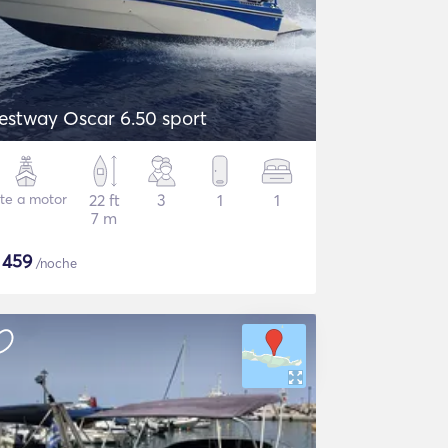
estway Oscar 6.50 sport
te a motor
22 ft
3
1
1
7 m
$
459
/noche