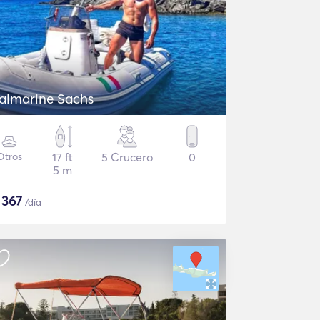
talmarine Sachs
Otros
17 ft
5 Crucero
0
5 m
$
367
/día