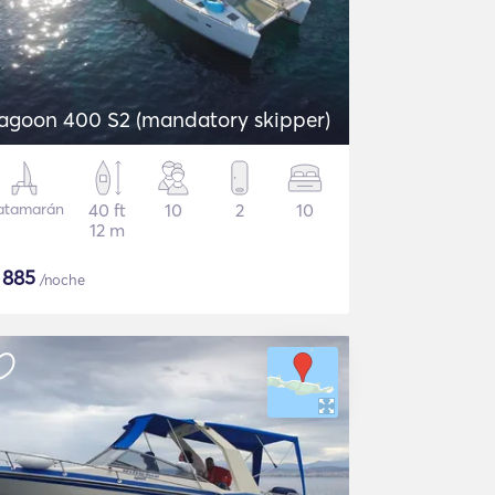
agoon 400 S2 (mandatory skipper)
atamarán
40 ft
10
2
10
12 m
$
885
/noche