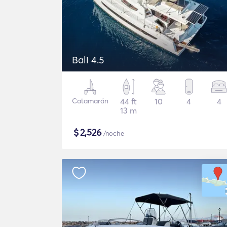
Bali 4.5
Catamarán
44 ft
10
4
4
13 m
$
2,526
/noche