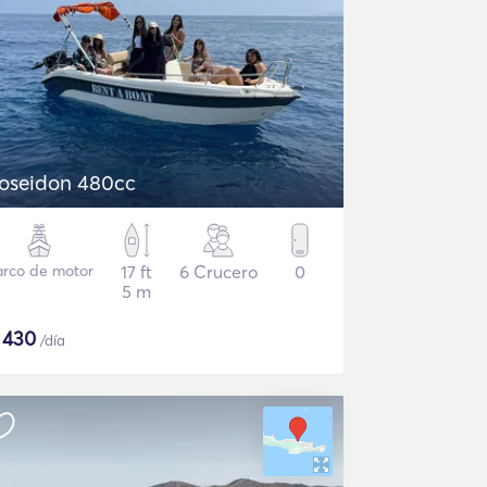
oseidon 480cc
arco de motor
17 ft
6 Crucero
0
5 m
$
430
/día