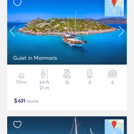
Gulet in Marmaris
Otros
69 ft
12
6
6
21 m
$
631
/noche