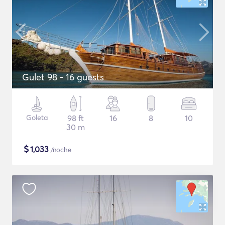
Gulet 98 - 16 guests
Goleta
98 ft
16
8
10
30 m
$
1,033
/noche