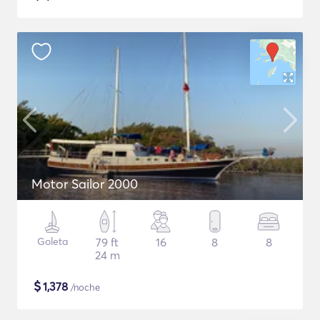
Motor Sailor 2000
Goleta
79 ft
16
8
8
24 m
$
1,378
/noche