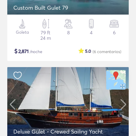
Custom Built Gulet 79
Goleta
79 ft
8
4
6
24 m
$
2,871
5.0
/noche
(6
comentarios
)
Deluxe Gulet - Crewed Sailing Yacht