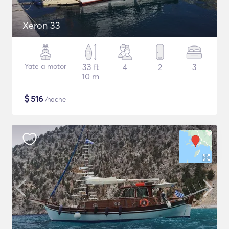
Xeron 33
Yate a motor
33 ft
4
2
3
10 m
$
516
/noche