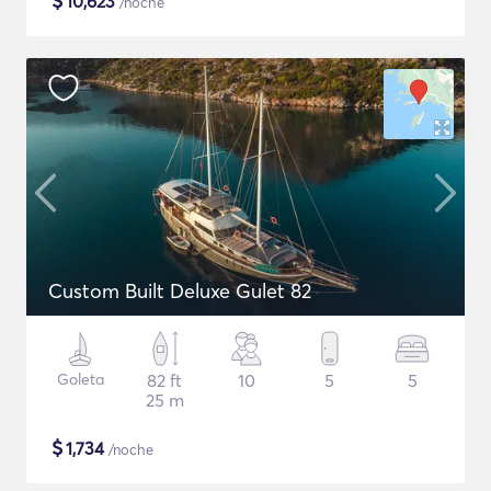
$
10,623
/noche
Custom Built Deluxe Gulet 82
Goleta
82 ft
10
5
5
25 m
$
1,734
/noche