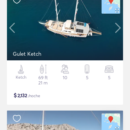
Gulet Ketch
Ketch
69 ft
10
5
5
21 m
$
2,132
/noche