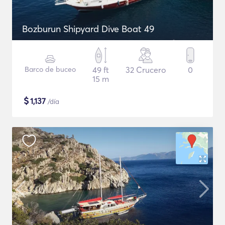
Bozburun Shipyard Dive Boat 49
Barco de buceo
49 ft
32 Crucero
0
15 m
$
1,137
/día