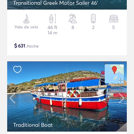
Transitional Greek Motor Sailer 46'
Yate de vela
46 ft
8
2
5
14 m
$
631
/noche
Traditional Boat