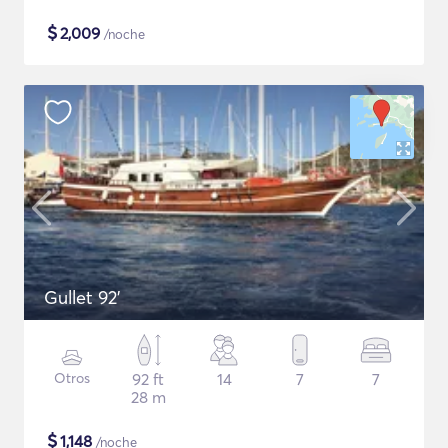
$
2,009
/noche
Gullet 92'
Otros
92 ft
14
7
7
28 m
$
1,148
/noche