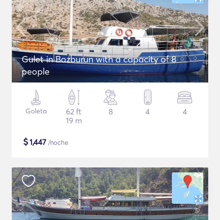
Gulet in Bozburun with a capacity of 8
people
Goleta
62 ft
8
4
4
19 m
$
1,447
/noche