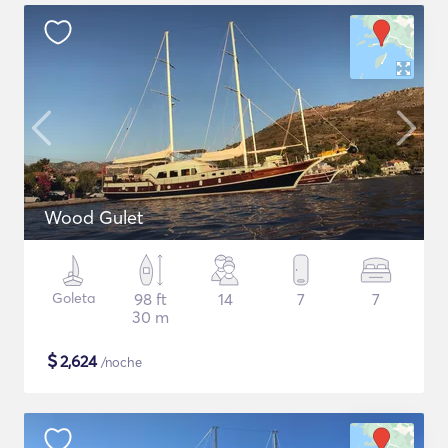
Wood Gulet
Goleta
98 ft
14
7
7
30 m
$
2,624
/noche