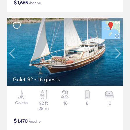
$
1,665
/noche
Gulet 92 - 16 guests
Goleta
92 ft
16
8
10
28 m
$
1,470
/noche