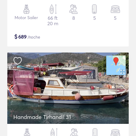
Motor Sailer
66 ft
8
5
5
20 m
$
689
/noche
Handmade Tirhandil 31