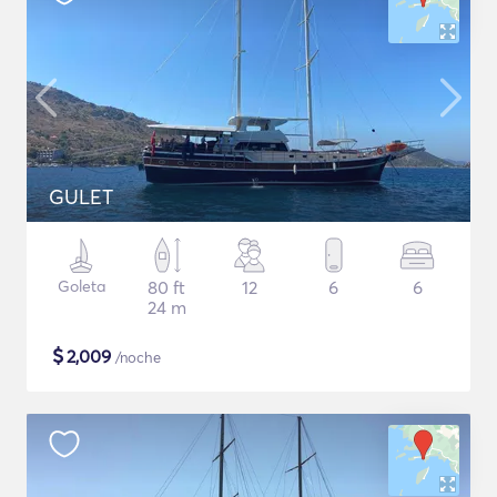
GULET
Goleta
80 ft
12
6
6
24 m
$
2,009
/noche