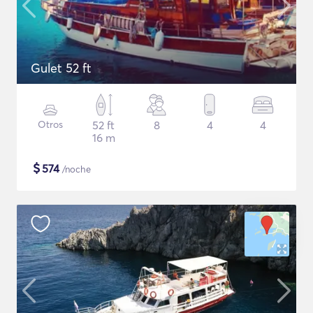
Gulet 52 ft
Otros
52 ft
8
4
4
16 m
$
574
/noche