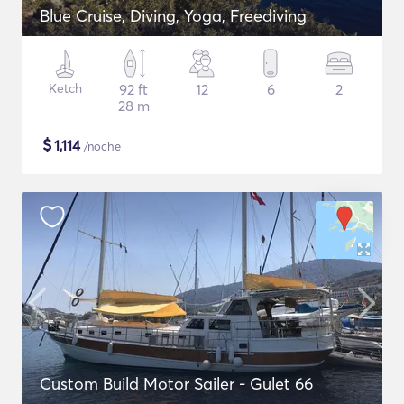
Blue Cruise, Diving, Yoga, Freediving
Ketch
92 ft
12
6
2
28 m
$
1,114
/noche
Custom Build Motor Sailer - Gulet 66