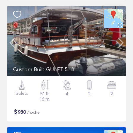
Custom Built GULET 51 ft
Goleta
51 ft
4
2
2
16 m
$
930
/noche