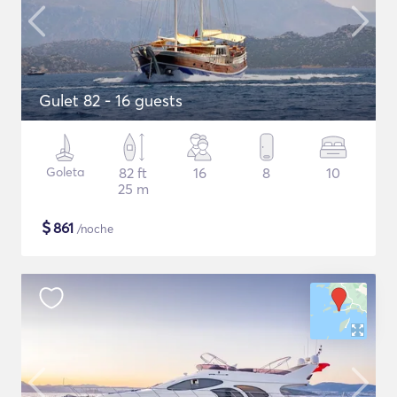
Gulet 82 - 16 guests
Goleta
82 ft
16
8
10
25 m
$
861
/noche