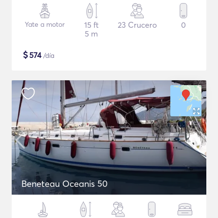
Yate a motor
15 ft
23 Crucero
0
5 m
$
574
/día
Beneteau Oceanis 50