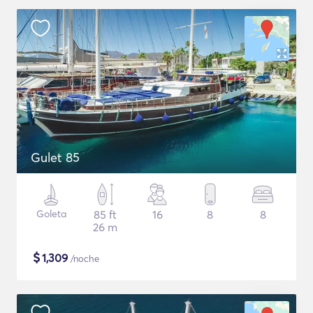
Gulet 85
Goleta
85 ft
16
8
8
26 m
$
1,309
/noche