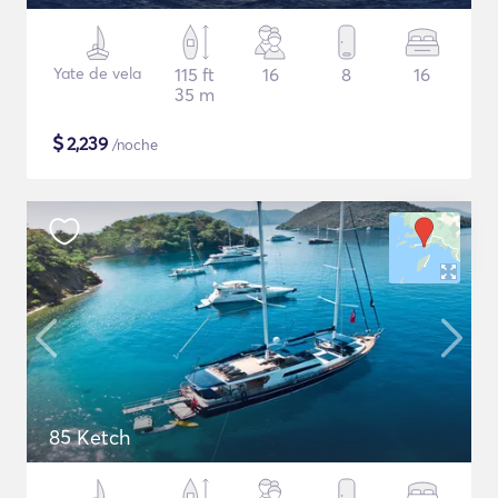
Yate de vela
115 ft
16
8
16
35 m
$
2,239
/noche
85 Ketch