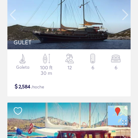
GULET
Goleta
100 ft
12
6
6
30 m
$
2,584
/noche