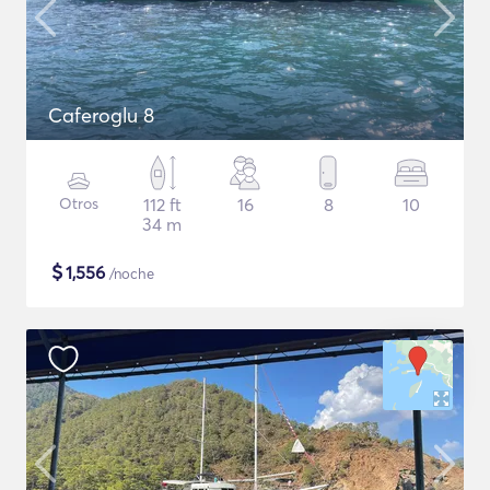
Caferoglu 8
Otros
112 ft
16
8
10
34 m
$
1,556
/noche