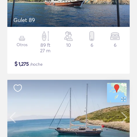
Gulet 89
Otros
89 ft
10
6
6
27 m
$
1,275
/noche