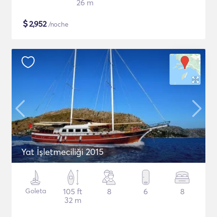
26 m
$
2,952
/noche
Yat İşletmeciliği 2015
Goleta
105 ft
8
6
8
32 m