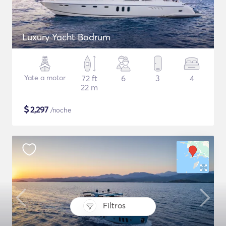
Luxury Yacht Bodrum
Yate a motor
72 ft
6
3
4
22 m
$
2,297
/noche
Filtros