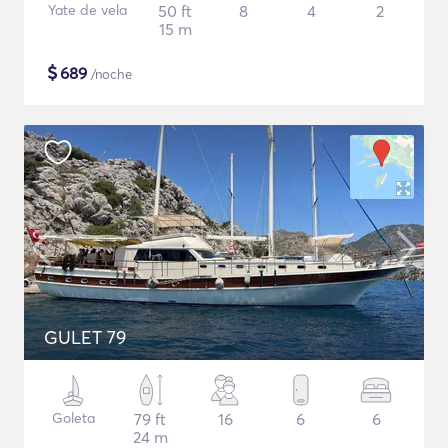
Yate de vela
50 ft
8
4
2
15 m
$
689
/noche
GULET 79
Goleta
79 ft
16
6
6
24 m