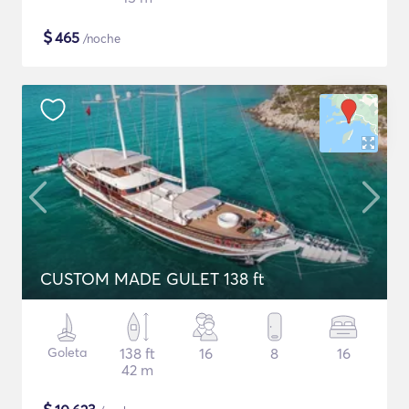
$
465
/noche
CUSTOM MADE GULET 138 ft
Goleta
138 ft
16
8
16
42 m