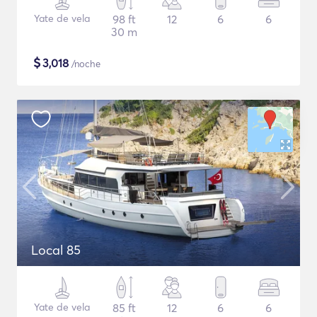
Yate de vela
98 ft
12
6
6
30 m
$
3,018
/noche
Local 85
Yate de vela
85 ft
12
6
6