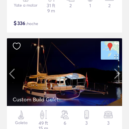
Yate a motor
31 ft
2
1
2
9 m
$
336
/noche
Custom Build Gulet
Goleta
49 ft
6
3
3
15 m