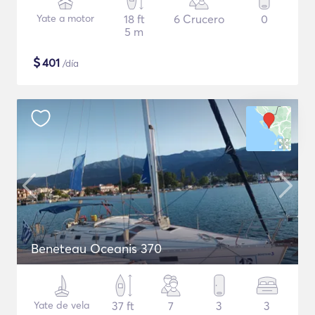
Yate a motor
18 ft
6 Crucero
0
5 m
$
401
/día
Beneteau Oceanis 370
Yate de vela
37 ft
7
3
3