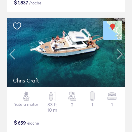
$
1,837
/noche
Chris Craft
Yate a motor
33 ft
2
1
1
10 m
$
659
/noche