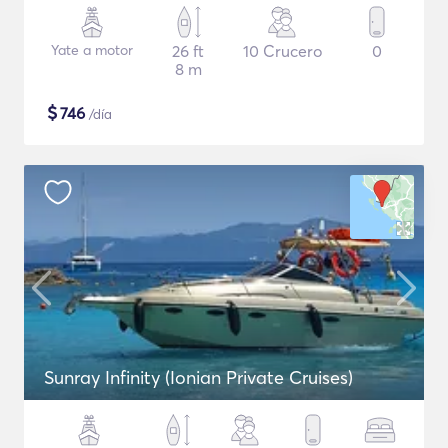
Yate a motor
26 ft
10 Crucero
0
8 m
$
746
/día
Sunray Infinity (Ionian Private Cruises)