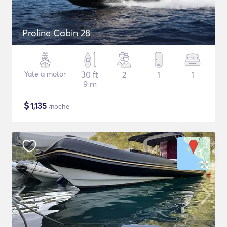
Proline Cabin 28
Yate a motor
30 ft
2
1
1
9 m
$
1,135
/noche