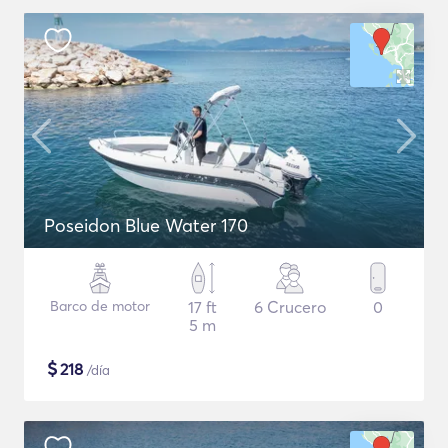
Poseidon Blue Water 170
Barco de motor
17 ft
6 Crucero
0
5 m
$
218
/día