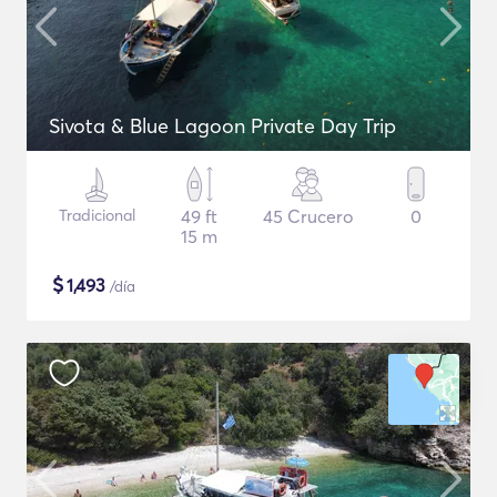
Sivota & Blue Lagoon Private Day Trip
Tradicional
49 ft
45 Crucero
0
15 m
$
1,493
/día