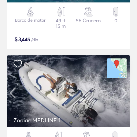
Barco de motor
49 ft
56 Crucero
0
15 m
$
3,445
/día
Zodiac MEDLINE 1