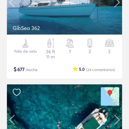
GibSea 362
Yate de vela
36 ft
7
3
3
11 m
$
677
5.0
/noche
(24
comentarios
)