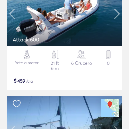
Attack 600
Yate a motor
21 ft
6 Crucero
0
6 m
$
459
/día