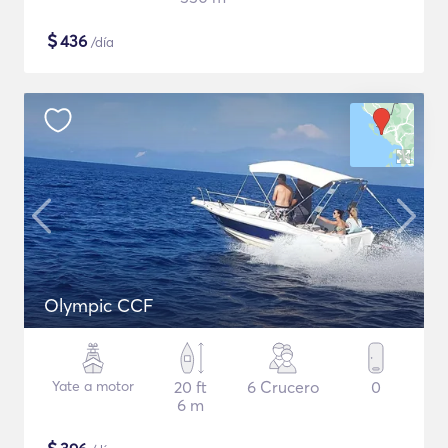
$
436
/día
Olympic CCF
Yate a motor
20 ft
6 Crucero
0
6 m