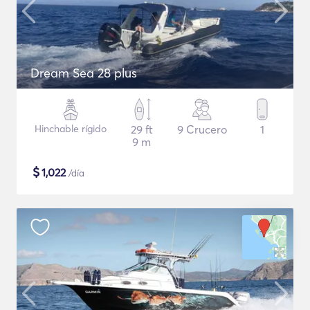
Dream Sea 28 plus
Hinchable rígido
29 ft
9 Crucero
1
9 m
$
1,022
/día