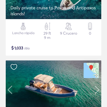
Daily private cruise to Paxos and Antipaxos
islands!
Lancha rápida
29 ft
9 Crucero
0
9 m
$
1,033
/día