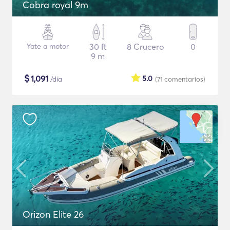
Cobra royal 9m
Yate a motor
30 ft
8 Crucero
0
9 m
$
1,091
5.0
/día
(71
comentarios
)
Orizon Elite 26