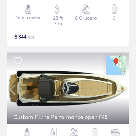
Yate a motor
23 ft
8 Crucero
0
7 m
$
344
/día
Custom F Line Performance open F45