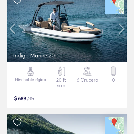
Indigo Marine 20
Hinchable rígido
20 ft
6 Crucero
0
6 m
$
689
/día