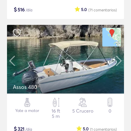
$
516
5.0
/día
(71
comentarios
)
Assos 480
Yate a motor
16 ft
5 Crucero
0
5 m
$
321
5.0
/día
(1
comentarios
)