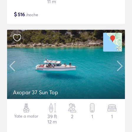
11 m
$
516
/noche
Axopar 37 Sun Top
Yate a motor
39 ft
2
1
1
12 m