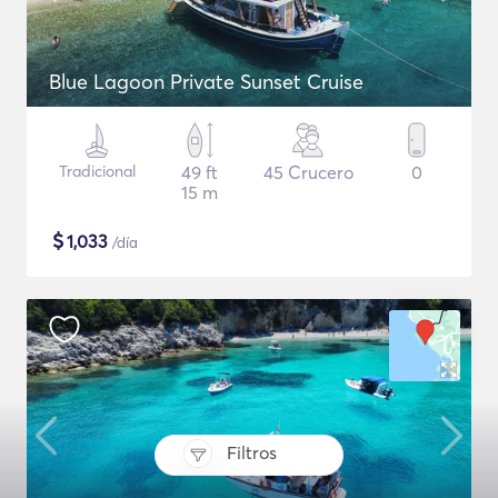
Blue Lagoon Private Sunset Cruise
Tradicional
49 ft
45 Crucero
0
15 m
$
1,033
/día
Filtros