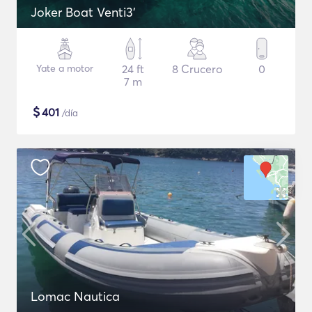
Joker Boat Venti3'
Yate a motor
24 ft
8 Crucero
0
7 m
$
401
/día
Lomac Nautica