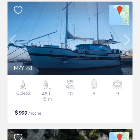
M/Y 48
Goleta
48 ft
10
5
9
15 m
$
999
/noche