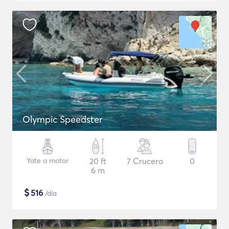
Olympic Speedster
Yate a motor
20 ft
7 Crucero
0
6 m
$
516
/día