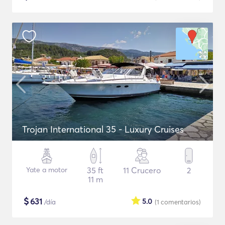
Trojan International 35 - Luxury Cruises
Yate a motor
35 ft
11 Crucero
2
11 m
$
631
5.0
/día
(1
comentarios
)