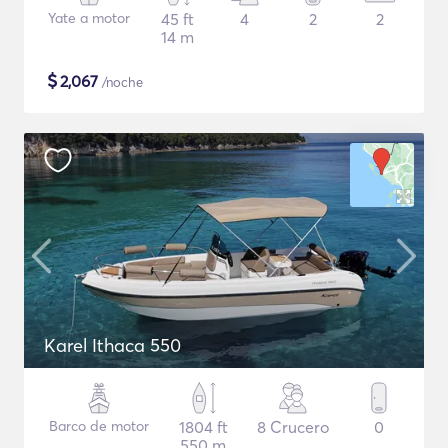
Yate a motor
45 ft
4
2
2
14 m
$
2,067
/noche
Karel Ithaca 550
Barco de motor
1804 ft
8 Crucero
0
550 m