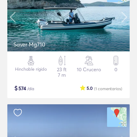
Saver Mg710
Hinchable rígido
23 ft
10 Crucero
0
7 m
$
574
5.0
/día
(1
comentarios
)