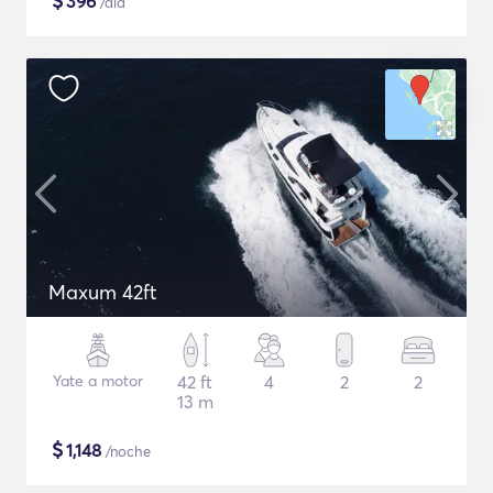
$
396
/día
Maxum 42ft
Yate a motor
42 ft
4
2
2
13 m
$
1,148
/noche