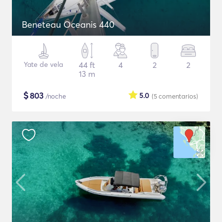
Beneteau Oceanis 440
Yate de vela
44 ft
4
2
2
13 m
$
803
5.0
/noche
(5
comentarios
)