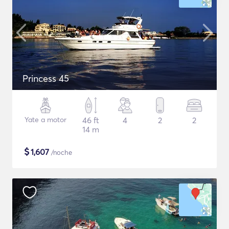
Princess 45
Yate a motor
46 ft
4
2
2
14 m
$
1,607
/noche