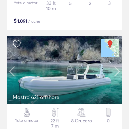
Yate a motor
33 ft
5
2
3
10 m
$
1,091
/noche
Mostro 621 offshore
Yate a motor
22 ft
8 Crucero
0
7 m