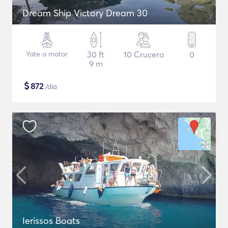
Dream Ship Victory Dream 30
Yate a motor
30 ft
10 Crucero
0
9 m
$
872
/día
Ierissos Boats