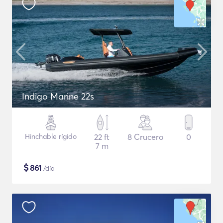
Indigo Marine 22s
Hinchable rígido
22 ft
8 Crucero
0
7 m
$
861
/día