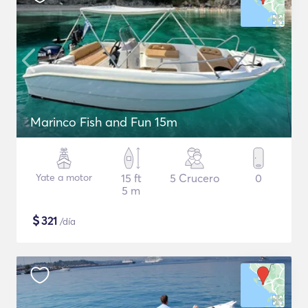
Marinco Fish and Fun 15m
Yate a motor
15 ft
5 Crucero
0
5 m
$
321
/día