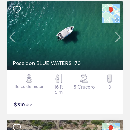
Poseidon BLUE WATERS 170
Barco de motor
16 ft
5 Crucero
0
5 m
$
310
/día