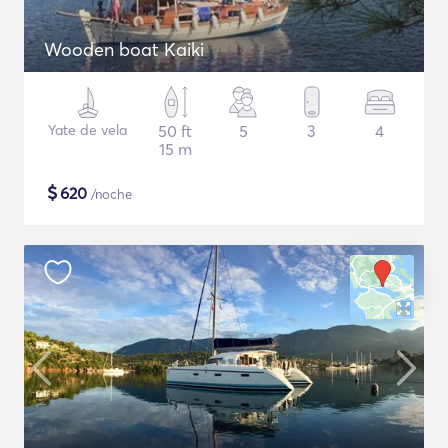
Wooden boat Kaiki
Yate de vela
50 ft
5
3
4
15 m
$
620
/noche