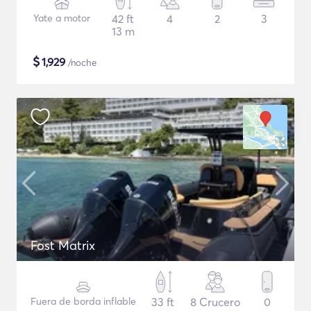
Yate a motor
42 ft
4
2
3
13 m
$
1,929
/noche
Fost Matrix
Fuera de borda inflable
33 ft
8 Crucero
0