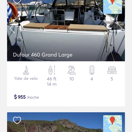
Dufour 460 Grand Large
Yate de vela
46 ft
10
4
5
14 m
$
955
/noche