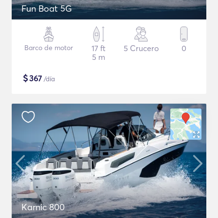
Fun Boat 5G
Barco de motor
17 ft
5 Crucero
0
5 m
$
367
/día
Karnic 800