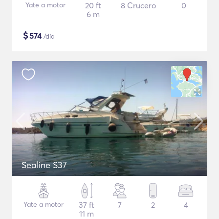
Yate a motor
20 ft
8 Crucero
0
6 m
$
574
/día
Sealine S37
Yate a motor
37 ft
7
2
4
11 m