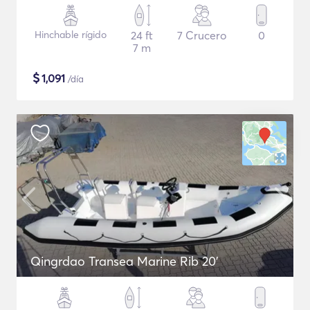
Hinchable rígido
24 ft
7 Crucero
0
7 m
$
1,091
/día
Qingrdao Transea Marine Rib 20'