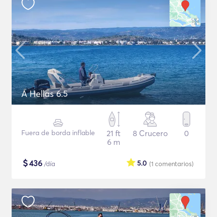
A Hellas 6.5
Fuera de borda inflable
21 ft
8 Crucero
0
6 m
$
436
5.0
/día
(1
comentarios
)