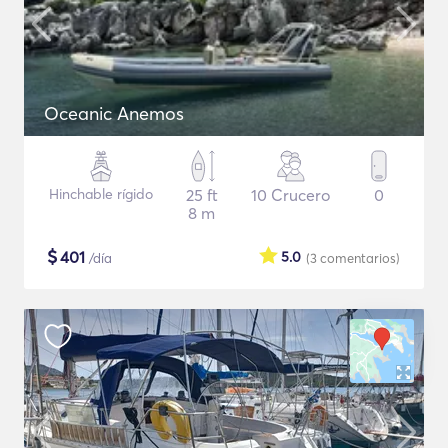
Oceanic Anemos
Hinchable rígido
25 ft
10 Crucero
0
8 m
$
401
5.0
/día
(3
comentarios
)