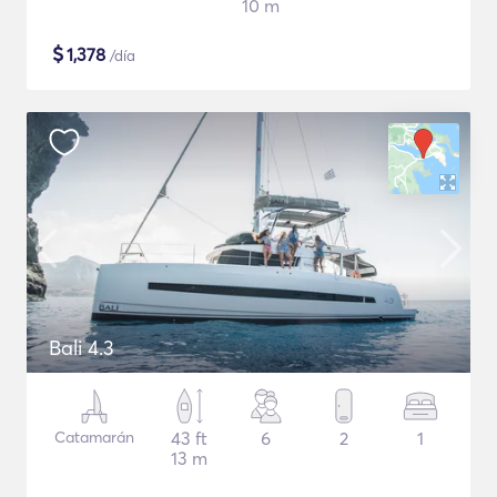
10 m
$
1,378
/día
Bali 4.3
Catamarán
43 ft
6
2
1
13 m