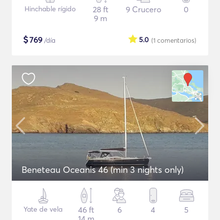
Hinchable rígido
28 ft
9 Crucero
0
9 m
$
769
5.0
/día
(1
comentarios
)
Beneteau Oceanis 46 (min 3 nights only)
Yate de vela
46 ft
6
4
5
14 m