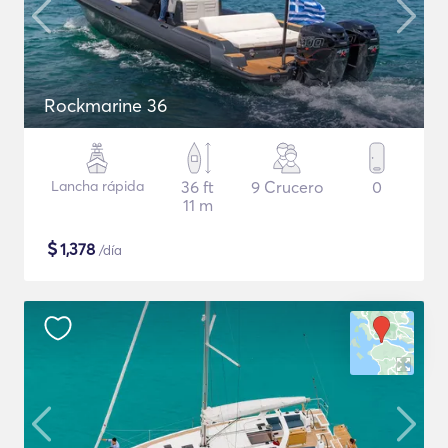
Rockmarine 36
Lancha rápida
36 ft
9 Crucero
0
11 m
$
1,378
/día