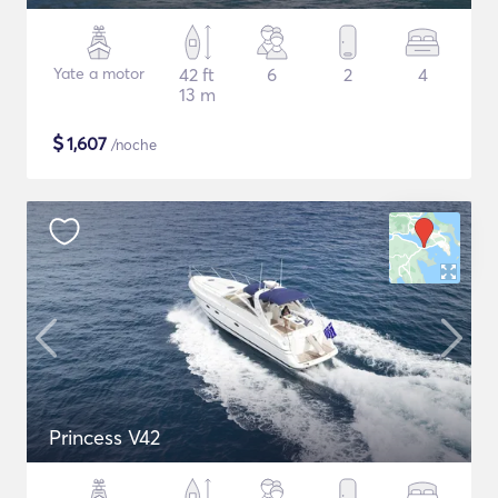
Yate a motor
42 ft
6
2
4
13 m
$
1,607
/noche
Princess V42