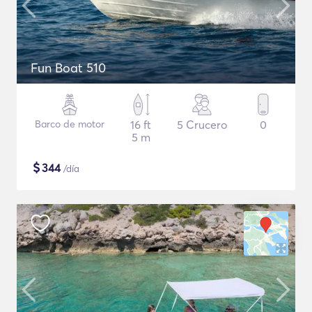
Fun Boat 510
Barco de motor
16 ft
5 Crucero
0
5 m
$
344
/día