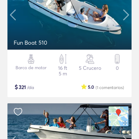
Fun Boat 510
Barco de motor
16 ft
5 Crucero
0
5 m
$
321
5.0
/día
(1
comentarios
)