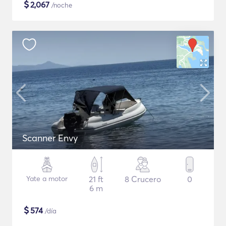
$
2,067
/noche
Scanner Envy
Yate a motor
21 ft
8 Crucero
0
6 m
$
574
/día