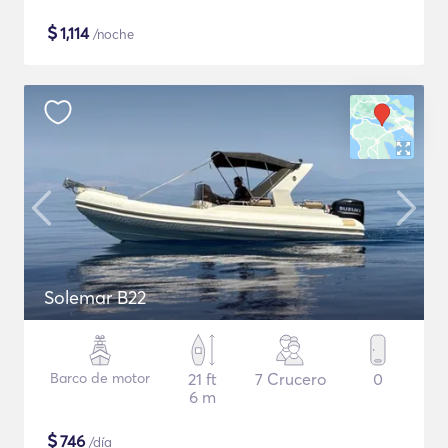
$
1,114
/noche
Solemar B22
Barco de motor
21 ft
7 Crucero
0
6 m
$
746
/día