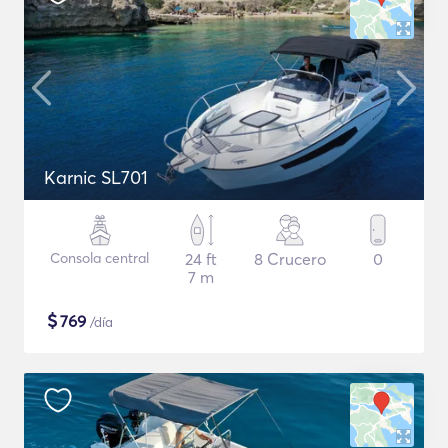
Karnic SL701
Consola central
24 ft
8 Crucero
0
7 m
$
769
/día