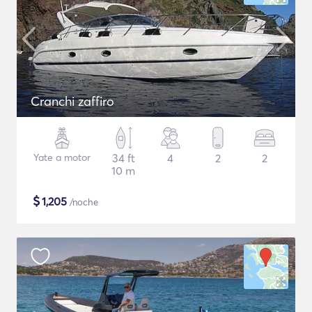
Cranchi zaffiro
Yate a motor
34 ft
4
2
2
10 m
$
1,205
/noche