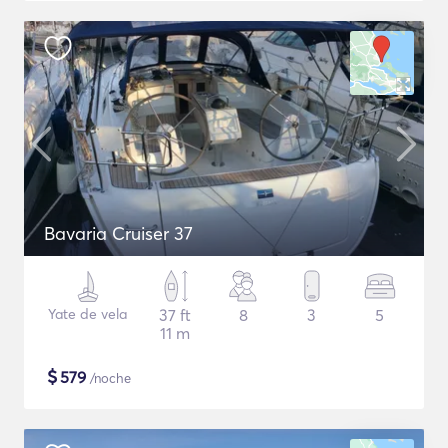
Bavaria Cruiser 37
Yate de vela
37 ft
8
3
5
11 m
$
579
/noche