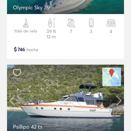
Olympic Sky 39
Yate de vela
39 ft
7
3
4
12 m
$
746
/noche
Psillipo 42 ts