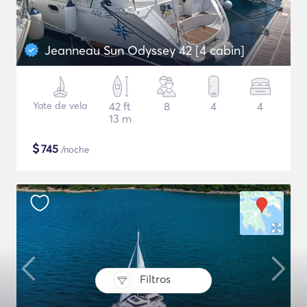
Jeanneau Sun Odyssey 42 [4 cabin]
Yate de vela
42 ft
8
4
4
13 m
$
745
/noche
Filtros