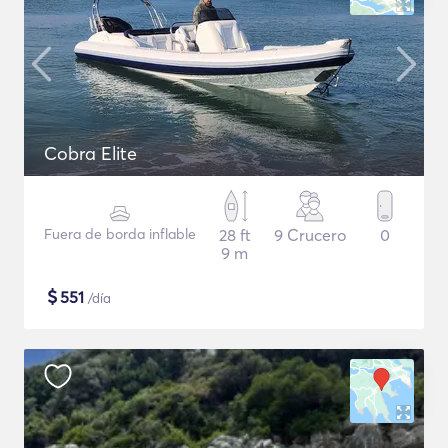
Cobra Elite
Fuera de borda inflable
28 ft
9 Crucero
0
9 m
$
551
/día