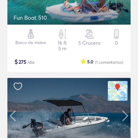
Fun Boat 510
Barco de motor
16 ft
5 Crucero
0
5 m
$
275
5.0
/día
(1
comentarios
)