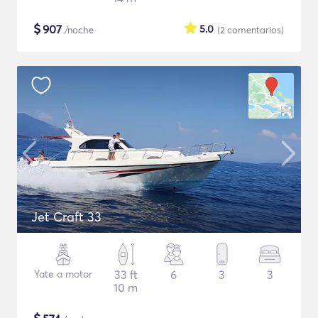
$
907
5.0
/noche
(2
comentarios
)
Jet Craft 33
Yate a motor
33 ft
6
3
3
10 m