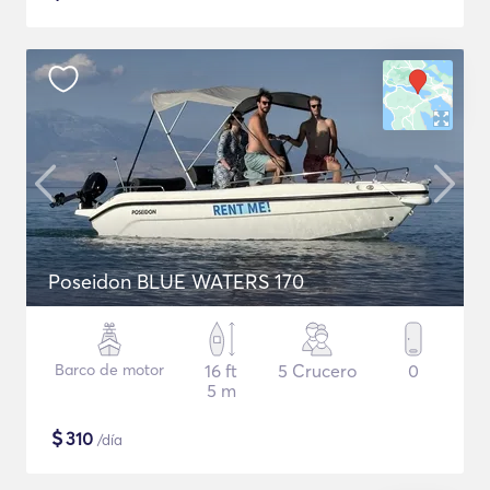
Poseidon BLUE WATERS 170
Barco de motor
16 ft
5 Crucero
0
5 m
$
310
/día