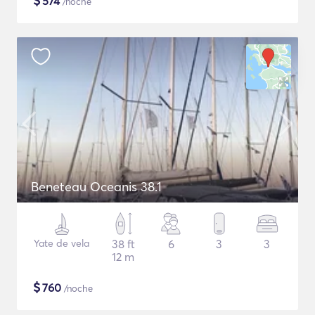
$
574
/noche
Beneteau Oceanis 38.1
Yate de vela
38 ft
6
3
3
12 m
$
760
/noche