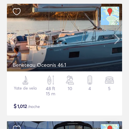
Beneteau Oceanis 46.1
Yate de vela
48 ft
10
4
5
15 m
$
1,012
/noche