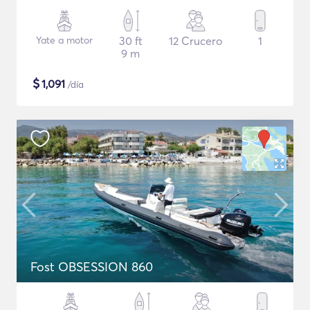
Yate a motor
30 ft
12 Crucero
1
9 m
$
1,091
/día
Fost OBSESSION 860