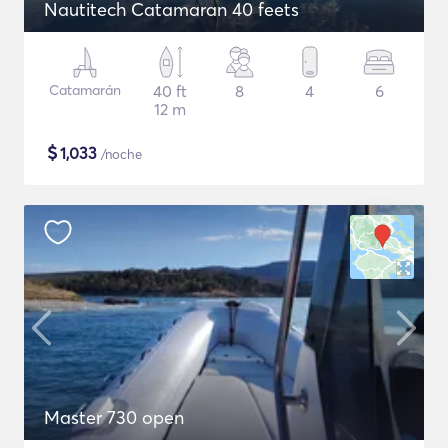
Nautitech Catamaran 40 feets
Catamarán
40 ft
8
4
6
12 m
$
1,033
/noche
Master 730 open