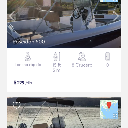
Poseidon 500
Lancha rápida
15 ft
8 Crucero
0
5 m
$
229
/día