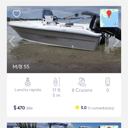
M/B 55
Lancha rápida
17 ft
8 Crucero
0
5 m
$
470
5.0
/día
(1
comentarios
)