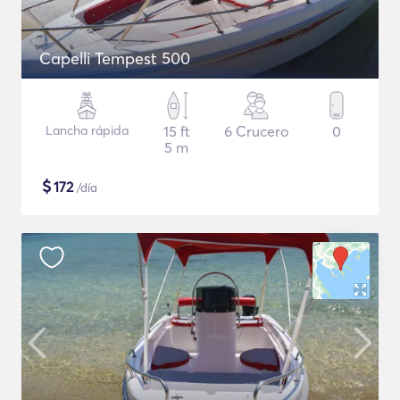
Capelli Tempest 500
Lancha rápida
15 ft
6 Crucero
0
5 m
$
172
/día