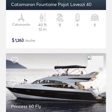
Catamaran Fountaine Pajot Lavezzi 40
Catamarán
40 ft
8
4
6
12 m
$
1,263
/noche
Princess 60 Fly