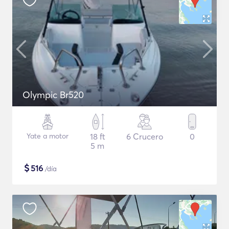
Olympic Br520
Yate a motor
18 ft
6 Crucero
0
5 m
$
516
/día