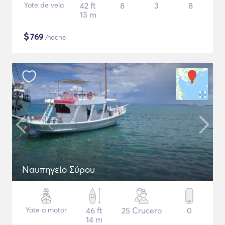
Yate de vela
42 ft
8
3
8
13 m
$
769
/noche
Ναυπηγείο Σύρου
Yate a motor
46 ft
25 Crucero
0
14 m