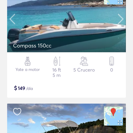
Compass 150cc
Yate a motor
16 ft
5 Crucero
0
5 m
$
149
/día