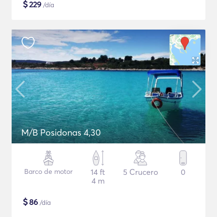
$
229
/día
M/B Posidonas 4,30
Barco de motor
14 ft
5 Crucero
0
4 m
$
86
/día