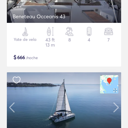
Beneteau Occeanis 43
Yate de vela
43 ft
8
4
7
13 m
$
666
/noche