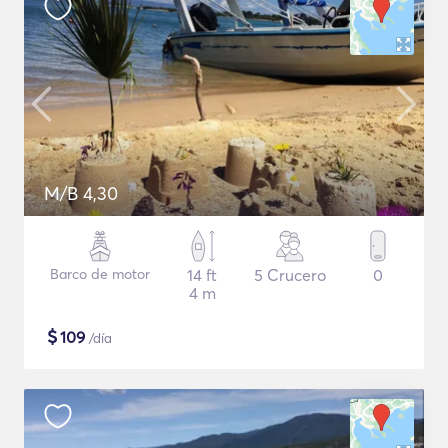
M/B 4,30
Barco de motor
14 ft
5 Crucero
0
4 m
$
109
/día