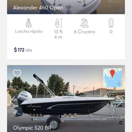
Alexander 460 Open
Lancha rápida
13 ft
6 Crucero
0
4 m
$
172
/día
Olympic 520 BR