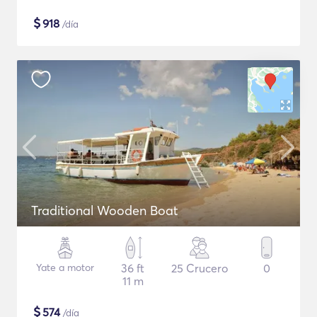
$
918
/día
Traditional Wooden Boat
Yate a motor
36 ft
25 Crucero
0
11 m
$
574
/día