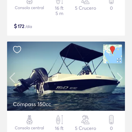
Consola central
16 ft
5 Crucero
0
5 m
$
172
/día
Compass 150cc
Consola central
16 ft
5 Crucero
0