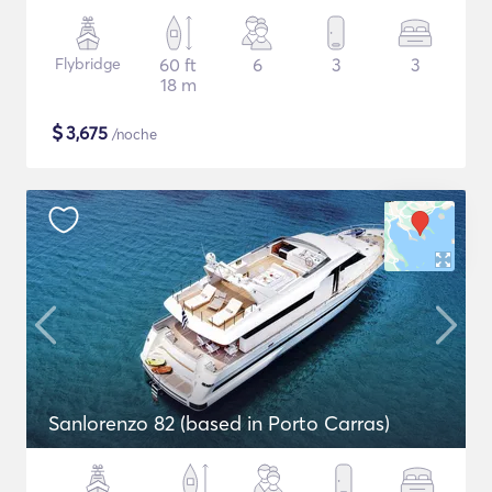
Flybridge
60 ft
6
3
3
18 m
$
3,675
/noche
Sanlorenzo 82 (based in Porto Carras)