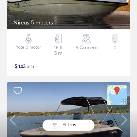
Nireus 5 meters
Yate a motor
16 ft
5 Crucero
0
5 m
$
143
/día
Filtros