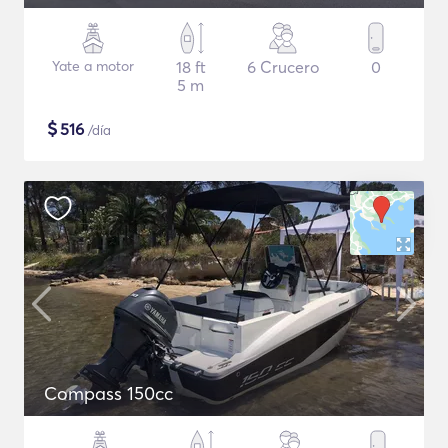
Yate a motor
18 ft
6 Crucero
0
5 m
$
516
/día
Compass 150cc