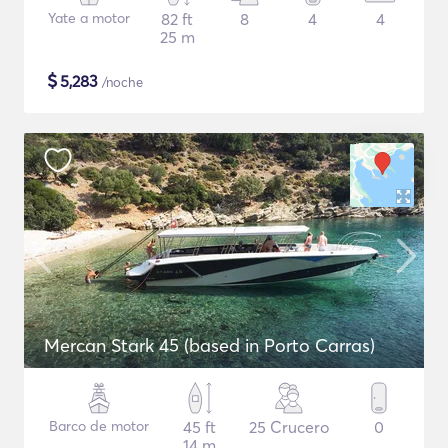
Yate a motor
82 ft
8
4
4
25 m
$
5,283
/noche
Mercan Stark 45 (based in Porto Carras)
Barco de motor
45 ft
25 Crucero
0
14 m