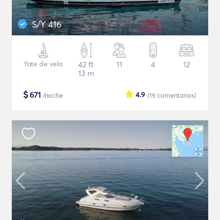
S/Y 416
Yate de vela
42 ft
11
4
12
13 m
$
671
4.9
/noche
(19
comentarios
)