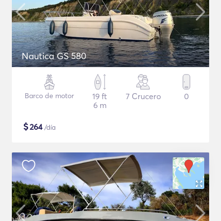
Nautica GS 580
Barco de motor
19 ft
7 Crucero
0
6 m
$
264
/día