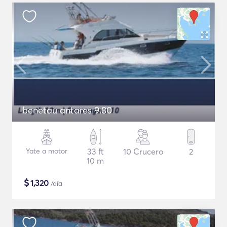
benetau antares 9.80
Yate a motor
33 ft
10 Crucero
2
10 m
$
1,320
/día