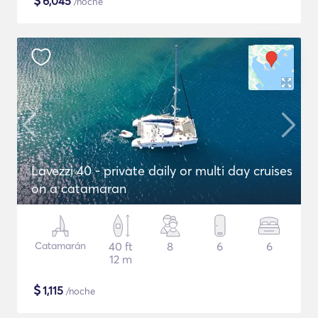
$
6,045
/noche
Lavezzi 40 - private daily or multi day cruises
on a catamaran
Catamarán
40 ft
8
6
6
12 m
$
1,115
/noche