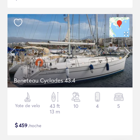
Beneteau Cyclades 43.4
Yate de vela
43 ft
10
4
5
13 m
$
459
/noche