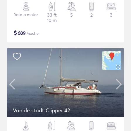
Yate a motor
33 ft
5
2
3
10 m
$
689
/noche
Van de stadt Clipper 42