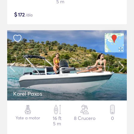
5 m
$
172
/día
Karel Paxos
Yate a motor
16 ft
8 Crucero
0
5 m