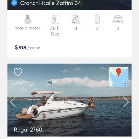
Cranchi-Italie Zaffiro 34
Yate a motor
36 ft
4
2
2
11 m
$
918
/noche
Regal 2760