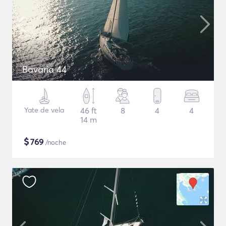
Bavaria 44
Yate de vela
46 ft
8
4
4
14 m
$
769
/noche