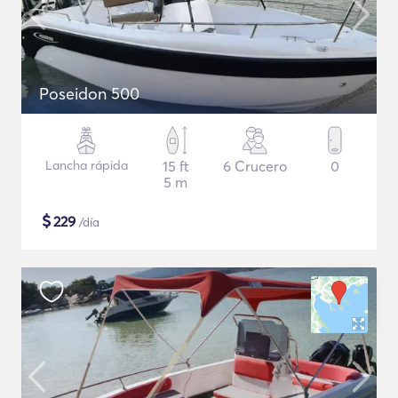
Poseidon 500
Lancha rápida
15 ft
6 Crucero
0
5 m
$
229
/día