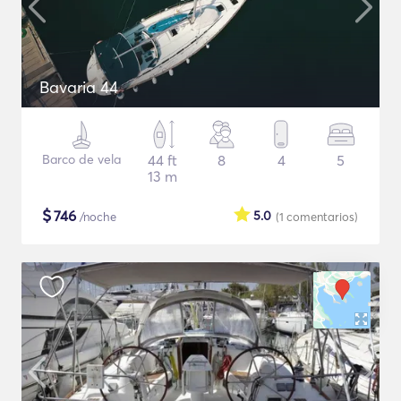
Bavaria 44
Barco de vela
44 ft
8
4
5
13 m
$
746
5.0
/noche
(1
comentarios
)