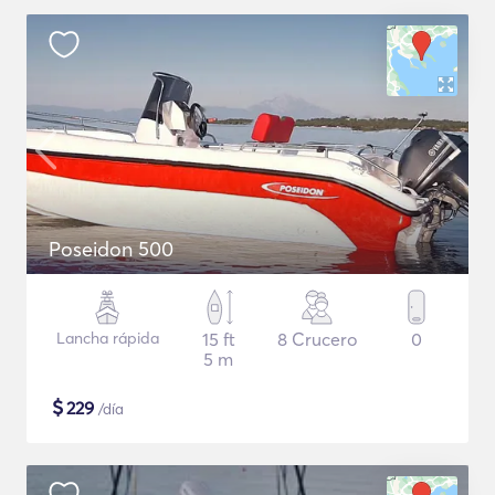
Poseidon 500
Lancha rápida
15 ft
8 Crucero
0
5 m
$
229
/día