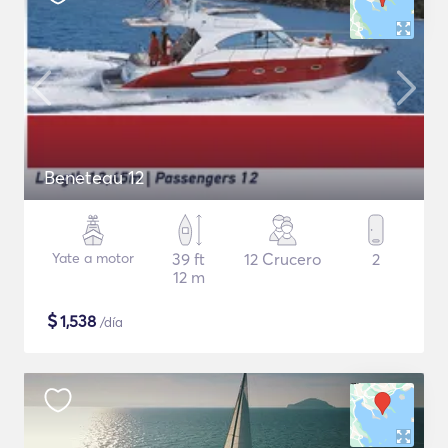
Beneteau 12
Yate a motor
39 ft
12 Crucero
2
12 m
$
1,538
/día