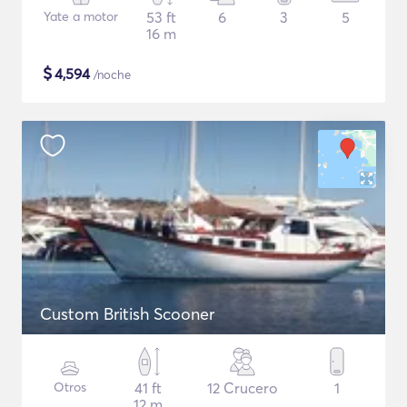
Yate a motor
53 ft
6
3
5
16 m
$
4,594
/noche
Custom British Scooner
Otros
41 ft
12 Crucero
1
12 m