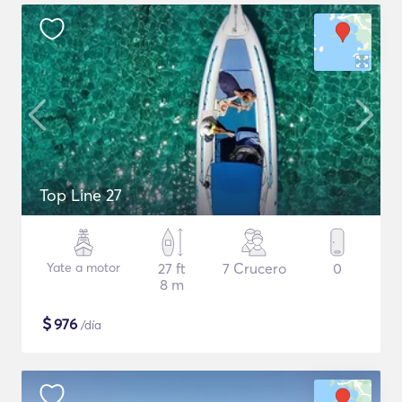
Top Line 27
Yate a motor
27 ft
7 Crucero
0
8 m
$
976
/día