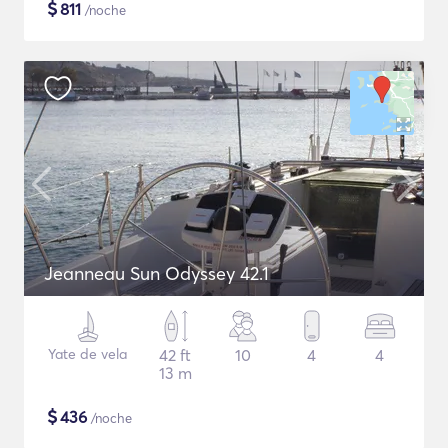
$
811
/noche
Jeanneau Sun Odyssey 42.1
Yate de vela
42 ft
10
4
4
13 m
$
436
/noche