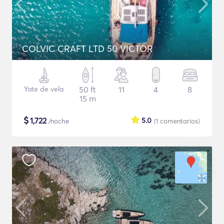
COLVIC CRAFT LTD 50 VICTOR
Yate de vela
50 ft
11
4
8
15 m
$
1,722
5.0
/noche
(1
comentarios
)