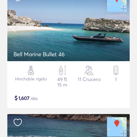
Bell Marine Bullet 46
Hinchable rígido
49 ft
11 Crucero
1
15 m
$
1,607
/día