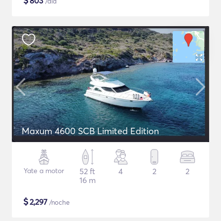
$
803
/día
Maxum 4600 SCB Limited Edition
Yate a motor
52 ft
4
2
2
16 m
$
2,297
/noche