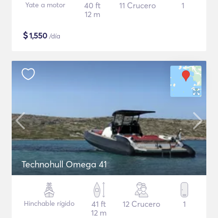
Yate a motor
40 ft
11 Crucero
1
12 m
$
1,550
/día
Technohull Omega 41
Hinchable rígido
41 ft
12 Crucero
1
12 m