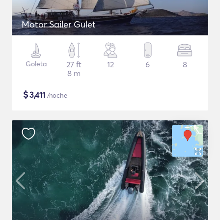
Motor Sailer Gulet
Goleta
27 ft
12
6
8
8 m
$
3,411
/noche