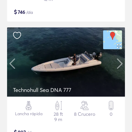
$
746
/día
Technohull Sea DNA 777
Lancha rápida
28 ft
8 Crucero
0
9 m