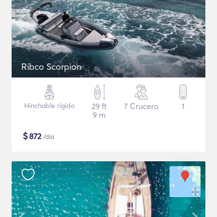
Ribco Scorpion
Hinchable rígido
29 ft
7 Crucero
1
9 m
$
872
/día