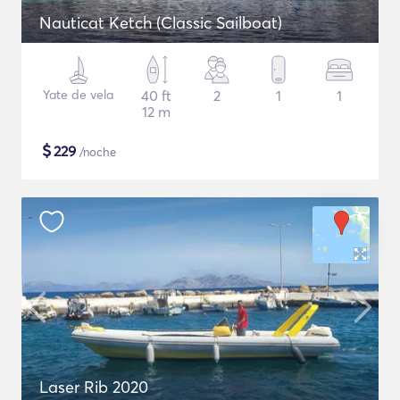
Nauticat Ketch (Classic Sailboat)
Yate de vela
40 ft
2
1
1
12 m
$
229
/noche
Laser Rib 2020