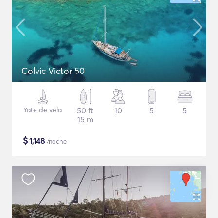
Colvic Victor 50
Yate de vela
50 ft
10
5
5
15 m
$
1,148
/noche