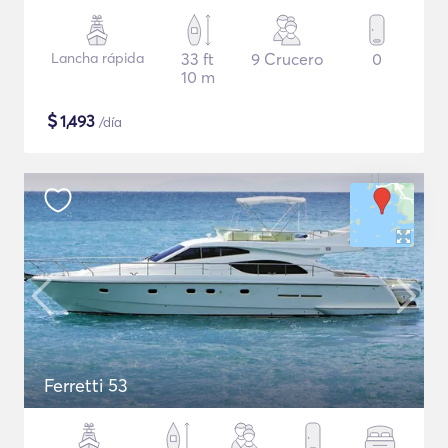
Lancha rápida
33 ft
9 Crucero
0
10 m
$
1,493
/día
Ferretti 53