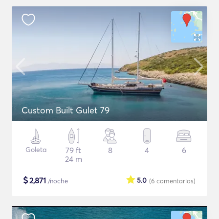
Custom Built Gulet 79
Goleta
79 ft
8
4
6
24 m
$
2,871
5.0
/noche
(6
comentarios
)