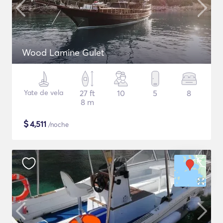
Wood Lamine Gulet
Yate de vela
27 ft
10
5
8
8 m
$
4,511
/noche