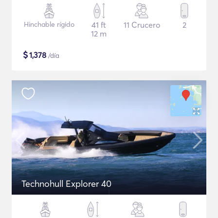
Hinchable rígido
41 ft
11 Crucero
2
12 m
$
1,378
/día
Technohull Explorer 40