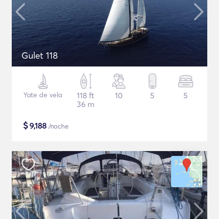
Gulet 118
Yate de vela
118 ft
10
5
5
36 m
$
9,188
/noche