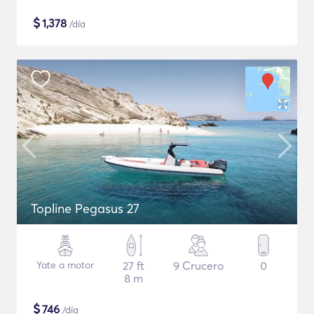
$
1,378
/día
Topline Pegasus 27
Yate a motor
27 ft
9 Crucero
0
8 m
$
746
/día