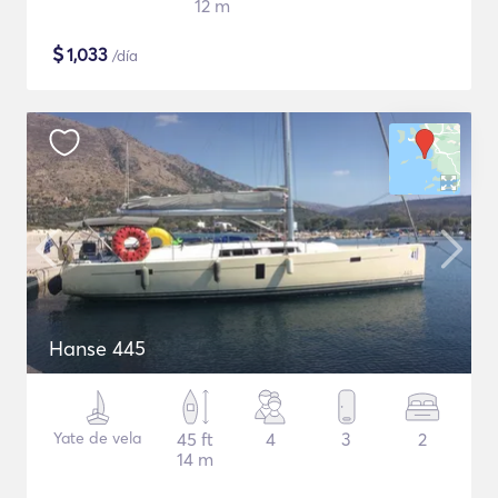
12 m
$
1,033
/día
Hanse 445
Yate de vela
45 ft
4
3
2
14 m