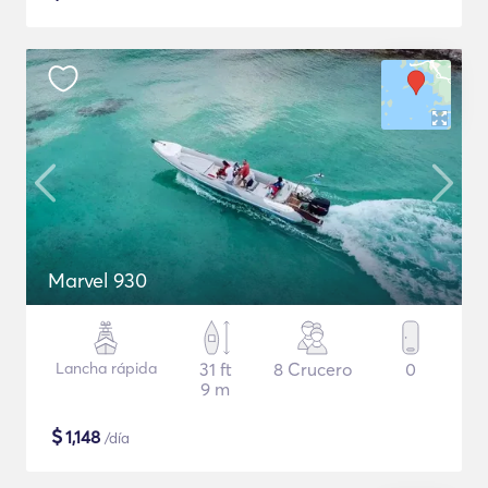
Marvel 930
Lancha rápida
31 ft
8 Crucero
0
9 m
$
1,148
/día