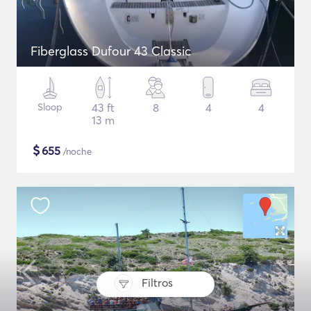
Fiberglass Dufour 43 Classic
Sloop
43 ft
8
4
4
13 m
$
655
/noche
Filtros