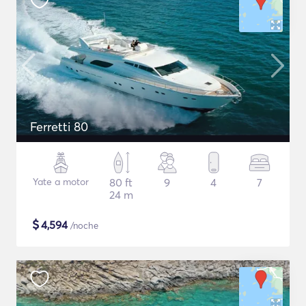
Ferretti 80
Yate a motor
80 ft
9
4
7
24 m
$
4,594
/noche