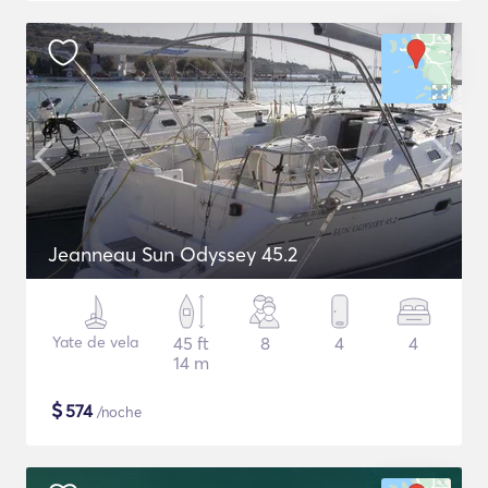
Jeanneau Sun Odyssey 45.2
Yate de vela
45 ft
8
4
4
14 m
$
574
/noche