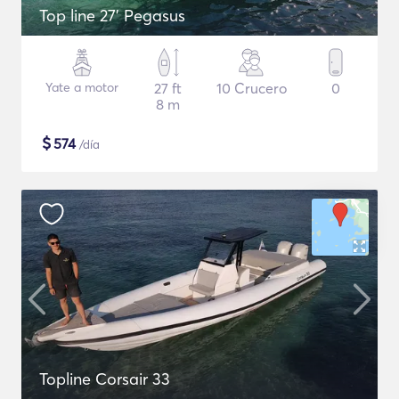
Top line 27’ Pegasus
Yate a motor
27 ft
10 Crucero
0
8 m
$
574
/día
Topline Corsair 33