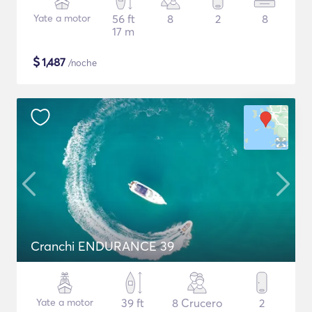
Yate a motor
56 ft
8
2
8
17 m
$
1,487
/noche
Cranchi ENDURANCE 39
Yate a motor
39 ft
8 Crucero
2