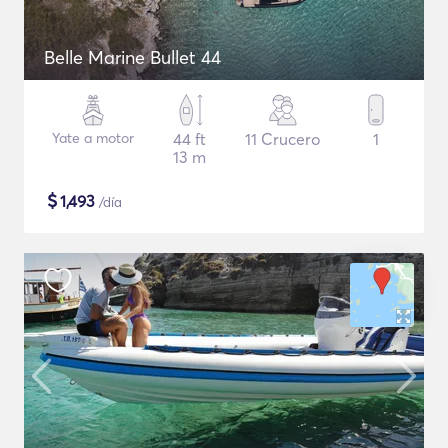
Belle Marine Bullet 44
Yate a motor
44 ft
11 Crucero
1
13 m
$
1,493
/día