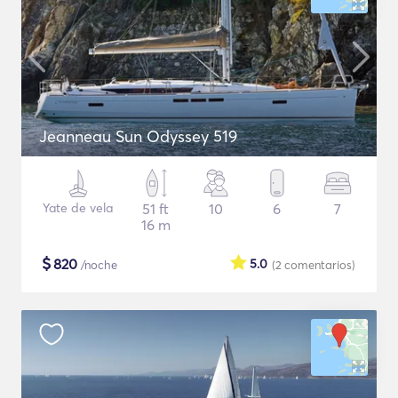
Jeanneau Sun Odyssey 519
Yate de vela
51 ft
10
6
7
16 m
$
820
5.0
/noche
(2
comentarios
)