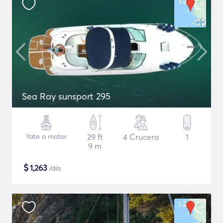
Sea Ray sunsport 295
Yate a motor
29 ft
4 Crucero
1
9 m
$
1,263
/día