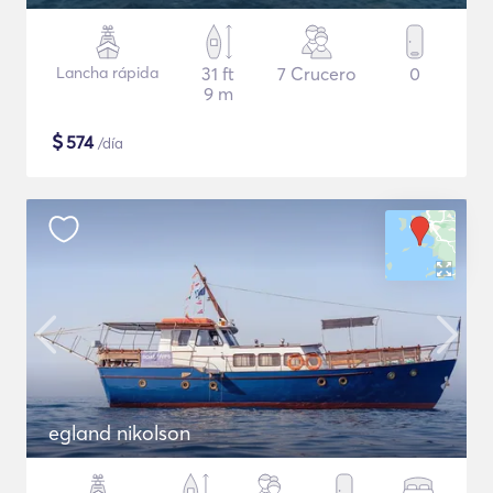
Lancha rápida
31 ft
7 Crucero
0
9 m
$
574
/día
egland nikolson