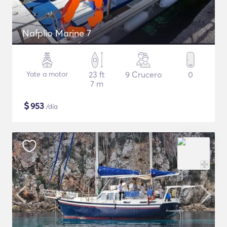
Nafplio Marine 7
Yate a motor
23 ft
9 Crucero
0
7 m
$
953
/día