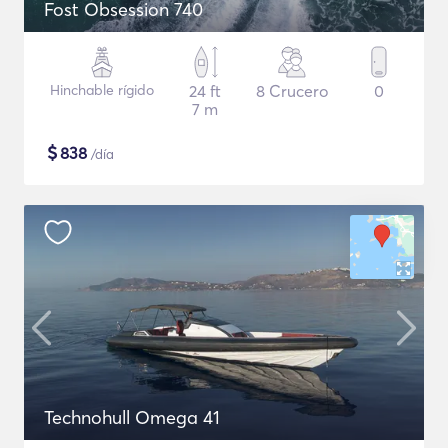
Fost Obsession 740
Hinchable rígido
24 ft
8 Crucero
0
7 m
$
838
/día
Technohull Omega 41