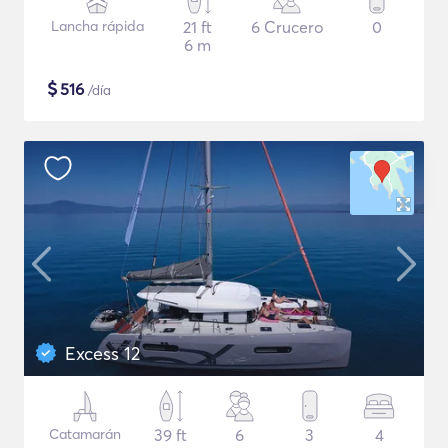
Lancha rápida
21 ft
6 Crucero
0
6 m
$
516
/día
Excess 12
Catamarán
39 ft
6
3
4