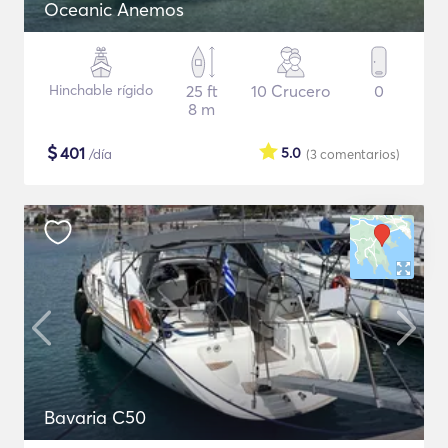
Oceanic Anemos
Hinchable rígido
25 ft
10 Crucero
0
8 m
$
401
5.0
/día
(3
comentarios
)
Bavaria C50