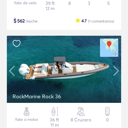
Yate de vela
39 ft
8
3
5
12 m
$
562
4.7
/noche
(1
comentarios
)
RockMarine Rock 36
Yate a motor
36 ft
8 Crucero
0
11 m