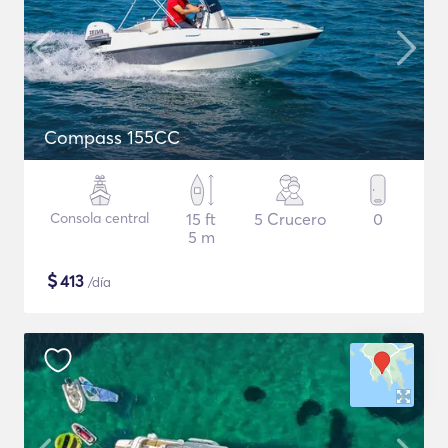
Compass 155CC
Consola central
15 ft
5 Crucero
0
5 m
$
413
/día