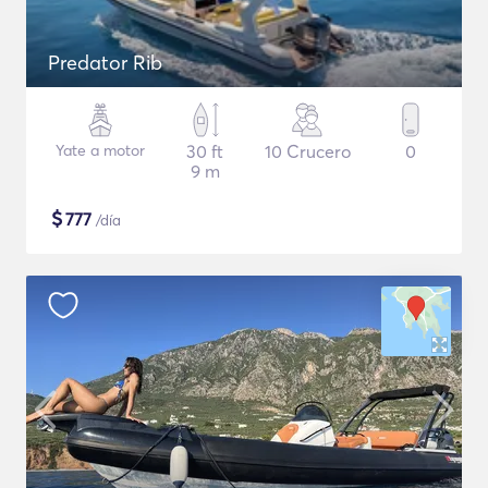
Predator Rib
Yate a motor
30 ft
10 Crucero
0
9 m
$
777
/día