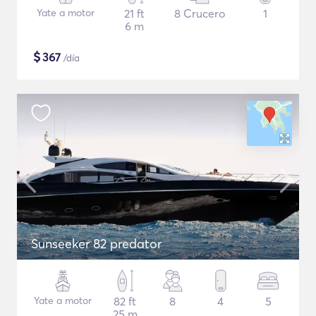
Yate a motor
21 ft
8 Crucero
1
6 m
$
367
/día
Sunseeker 82 predator
Yate a motor
82 ft
8
4
5
25 m