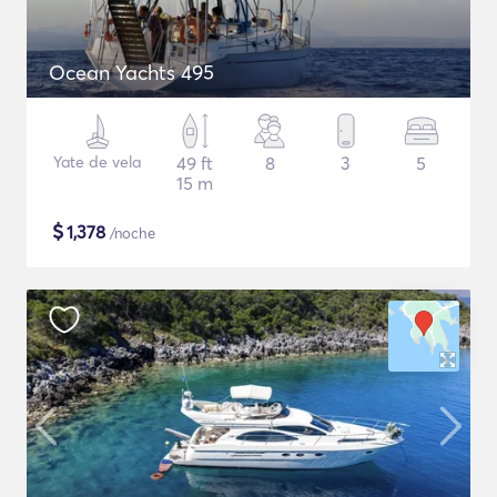
Ocean Yachts 495
Yate de vela
49 ft
8
3
5
15 m
$
1,378
/noche