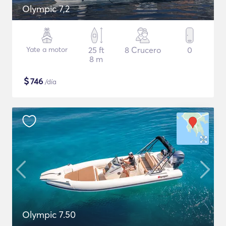
Olympic 7,2
Yate a motor
25 ft
8 Crucero
0
8 m
$
746
/día
Olympic 7.50