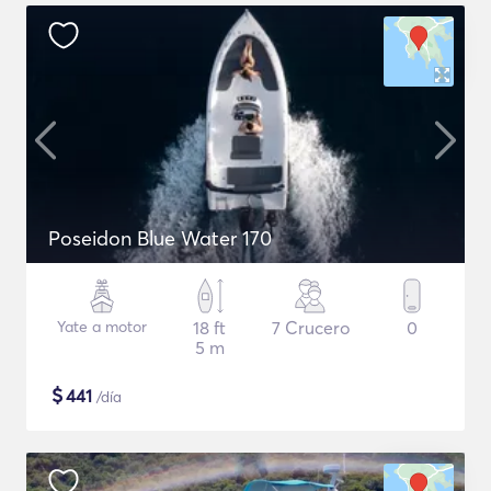
Poseidon Blue Water 170
Yate a motor
18 ft
7 Crucero
0
5 m
$
441
/día