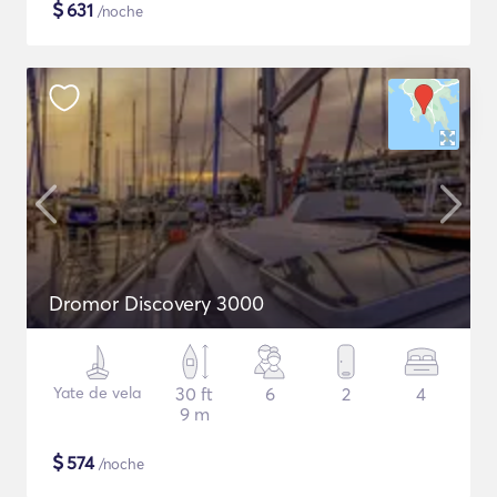
$
631
/noche
Dromor Discovery 3000
Yate de vela
30 ft
6
2
4
9 m
$
574
/noche