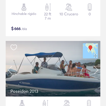
Hinchable rígido
22 ft
10 Crucero
0
7 m
$
666
/día
Poseidon 2013