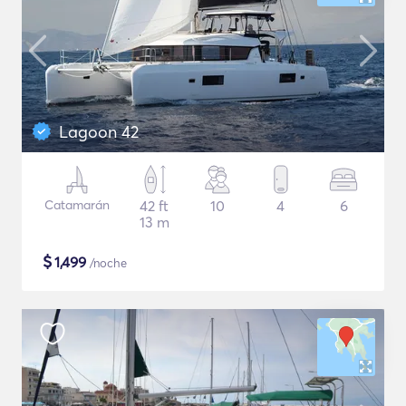
Lagoon 42
Catamarán
42 ft
10
4
6
13 m
$
1,499
/noche