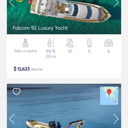
Falcom 92 Luxury Yacht
Yate a motor
99 ft
10
5
6
30 m
$
12,633
/noche