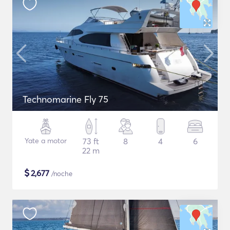
Technomarine Fly 75
Yate a motor
73 ft
8
4
6
22 m
$
2,677
/noche