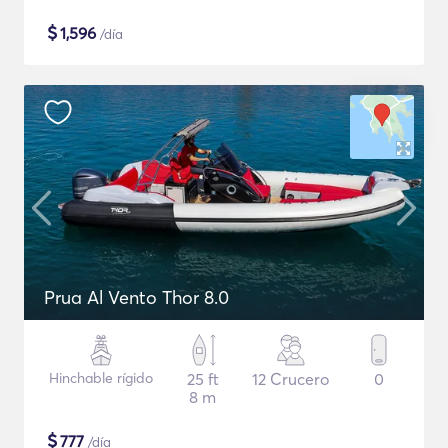
$
1,596
/día
Prua Al Vento Thor 8.0
Hinchable rígido
25 ft
12 Crucero
0
8 m
$
777
/día