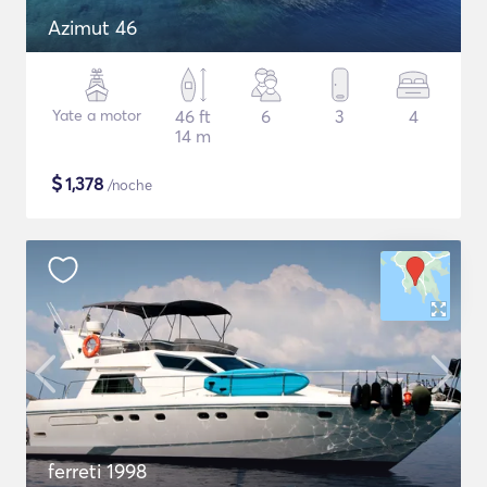
Azimut 46
Yate a motor
46 ft
6
3
4
14 m
$
1,378
/noche
ferreti 1998