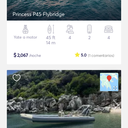
Princess P45 Flybridge
Yate a motor
45 ft
4
2
4
14 m
$
2,067
5.0
/noche
(1
comentarios
)