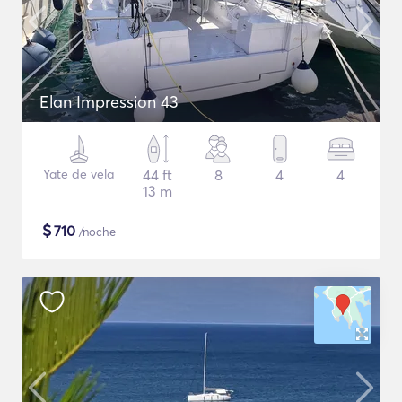
Elan Impression 43
Yate de vela
44 ft
8
4
4
13 m
$
710
/noche