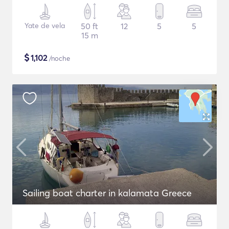
Yate de vela
50 ft
12
5
5
15 m
$
1,102
/noche
Sailing boat charter in kalamata Greece