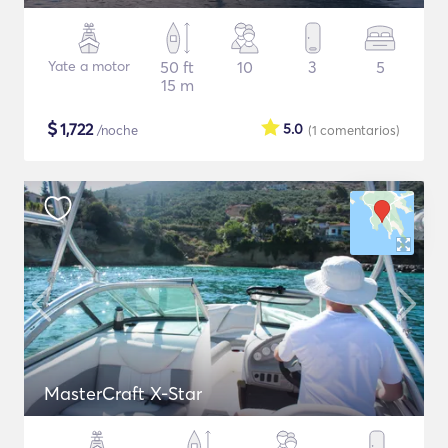
Yate a motor
50 ft
10
3
5
15 m
$
1,722
5.0
/noche
(1
comentarios
)
MasterCraft X-Star