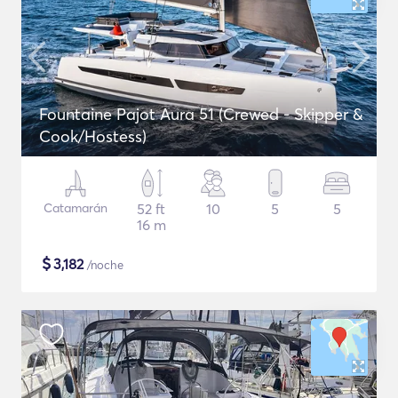
Fountaine Pajot Aura 51 (Crewed - Skipper &
Cook/Hostess)
Catamarán
52 ft
10
5
5
16 m
$
3,182
/noche