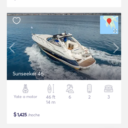
Sunseeker 46
Yate a motor
46 ft
6
2
3
14 m
$
1,425
/noche