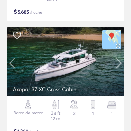
$
5,685
/noche
Axopar 37 XC Cross Cabin
Barco de motor
38 ft
2
1
1
12 m