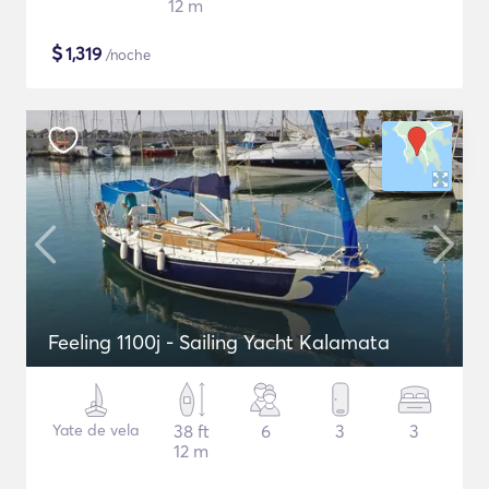
12 m
$
1,319
/noche
Feeling 1100j - Sailing Yacht Kalamata
Yate de vela
38 ft
6
3
3
12 m