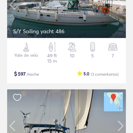
S/Y Sailing yacht 486
Yate de vela
49 ft
10
5
7
15 m
$
597
5.0
/noche
(3
comentarios
)