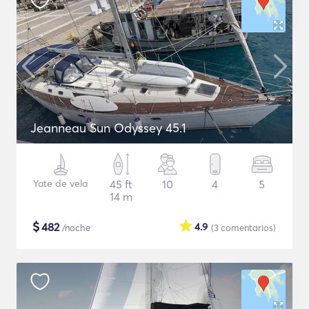
Jeanneau Sun Odyssey 45.1
Yate de vela
45 ft
10
4
5
14 m
$
482
4.9
/noche
(3
comentarios
)