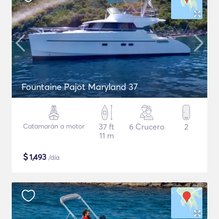
Fountaine Pajot Maryland 37
Catamarán a motor
37 ft
6 Crucero
2
11 m
$
1,493
/día