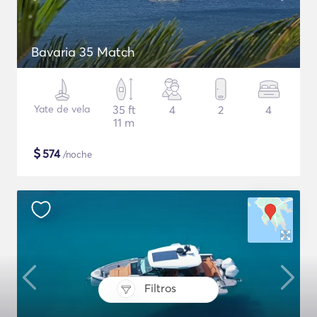
Bavaria 35 Match
Yate de vela
35 ft
4
2
4
11 m
$
574
/noche
Filtros