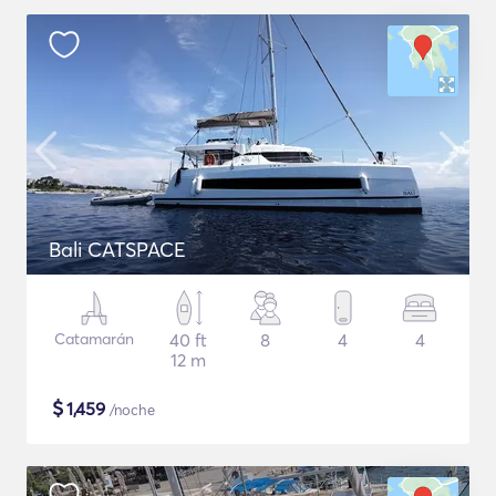
Bali CATSPACE
Catamarán
40 ft
8
4
4
12 m
$
1,459
/noche