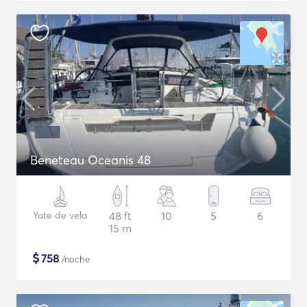
Beneteau Oceanis 48
Yate de vela
48 ft
10
5
6
15 m
$
758
/noche