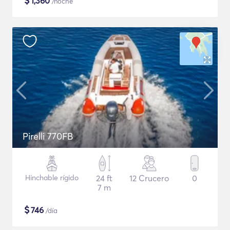
$
1,360
/noche
Pirelli 770FB
Hinchable rígido
24 ft
12 Crucero
0
7 m
$
746
/día