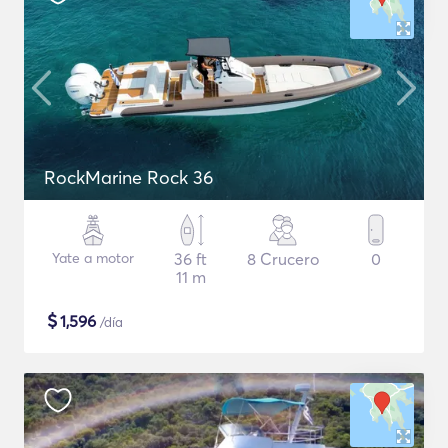
RockMarine Rock 36
Yate a motor
36 ft
8 Crucero
0
11 m
$
1,596
/día