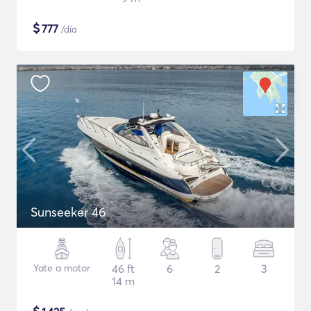
$
777
/día
Sunseeker 46
Yate a motor
46 ft
6
2
3
14 m