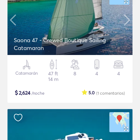
Saona 47 - Crewed Boutique Sailing
Catamaran
Catamarán
47 ft
8
4
4
14 m
$
2,624
5.0
/noche
(1
comentarios
)