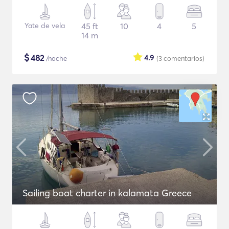
Yate de vela
45 ft
10
4
5
14 m
$
482
4.9
/noche
(3
comentarios
)
Sailing boat charter in kalamata Greece