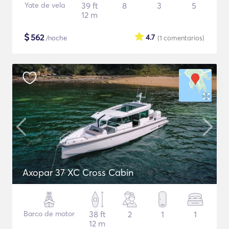
Yate de vela
39 ft
8
3
5
12 m
$
562
4.7
/noche
(1
comentarios
)
Axopar 37 XC Cross Cabin
Barco de motor
38 ft
2
1
1
12 m