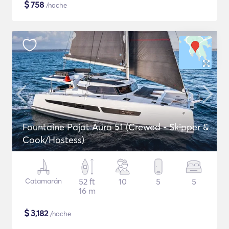
$
758
/noche
Fountaine Pajot Aura 51 (Crewed - Skipper &
Cook/Hostess)
Catamarán
52 ft
10
5
5
16 m
$
3,182
/noche