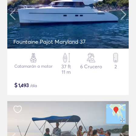
Fountaine Pajot Maryland 37
Catamarán a motor
37 ft
6 Crucero
2
11 m
$
1,493
/día