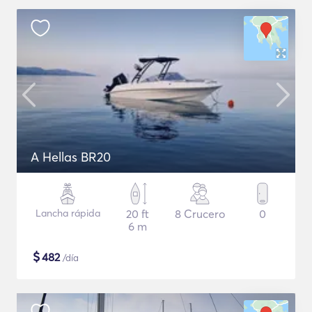
A Hellas BR20
Lancha rápida
20 ft
8 Crucero
0
6 m
$
482
/día