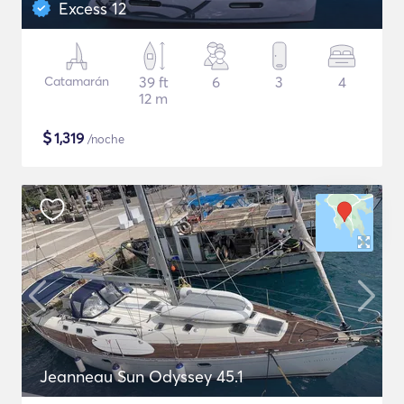
Excess 12
Catamarán
39 ft
6
3
4
12 m
$
1,319
/noche
Jeanneau Sun Odyssey 45.1