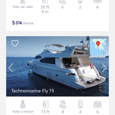
Yate de vela
30 ft
6
2
4
9 m
$
574
/noche
Technomarine Fly 75
Yate a motor
73 ft
8
4
6