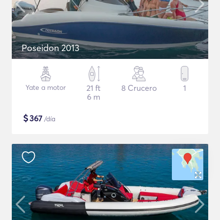
Poseidon 2013
Yate a motor
21 ft
8 Crucero
1
6 m
$
367
/día