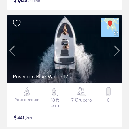
$
1,425
/noche
Poseidon Blue Water 170
Yate a motor
18 ft
7 Crucero
0
5 m
$
441
/día