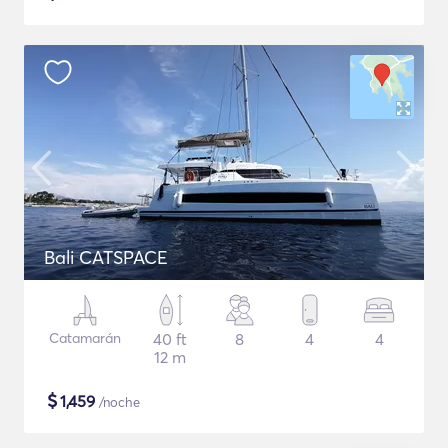
Bali CATSPACE
Catamarán
40 ft
8
4
4
12 m
$
1,459
/noche