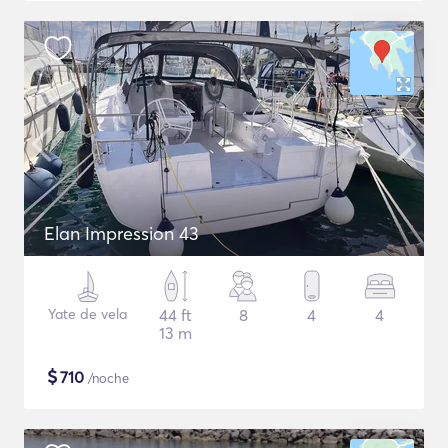
Elan Impression 43
Yate de vela
44 ft
8
4
4
13 m
$
710
/noche