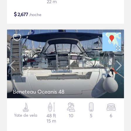
22 m
$
2,677
/noche
Beneteau Oceanis 48
Yate de vela
48 ft
10
5
6
15 m