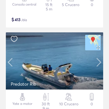
Consola central
15 ft
5 Crucero
0
5 m
$
413
/día
Predator Rib
Yate a motor
30 ft
10 Crucero
0
9 m