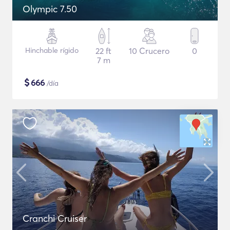
Olympic 7.50
Hinchable rígido
22 ft
10 Crucero
0
7 m
$
666
/día
Cranchi Cruiser