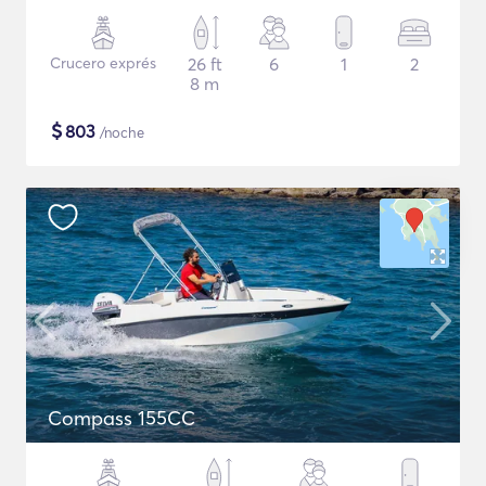
Crucero exprés
26 ft
6
1
2
8 m
$
803
/noche
Compass 155CC