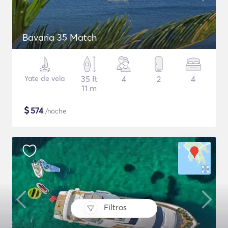
Bavaria 35 Match
Yate de vela
35 ft
4
2
4
11 m
$
574
/noche
Filtros