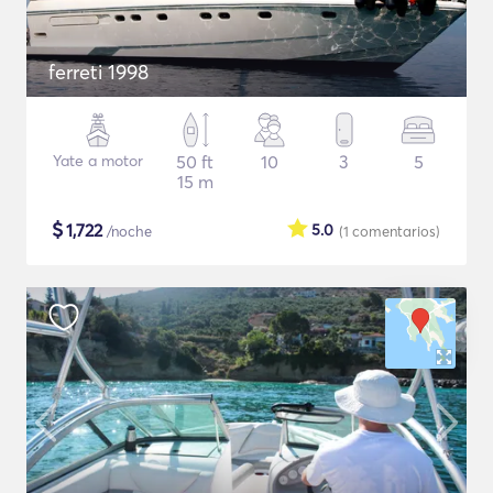
ferreti 1998
Yate a motor
50 ft
10
3
5
15 m
$
1,722
5.0
/noche
(1
comentarios
)