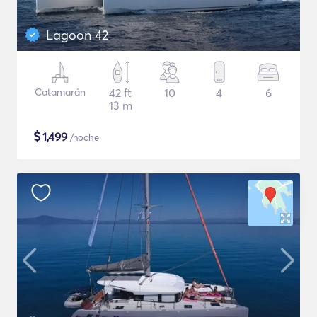
Lagoon 42
Catamarán
42 ft
10
4
6
13 m
$
1,499
/noche