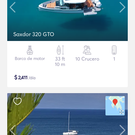
Saxdor 320 GTO
Barco de motor
33 ft
10 Crucero
1
10 m
$
2,411
/día