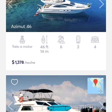
Azimut 46
Yate a motor
46 ft
6
3
4
14 m
$
1,378
/noche