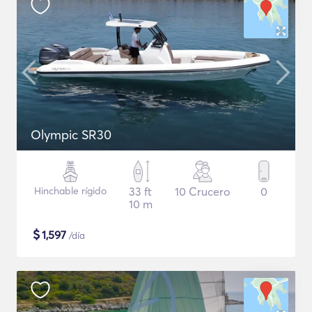
Olympic SR30
Hinchable rígido
33 ft
10 Crucero
0
10 m
$
1,597
/día