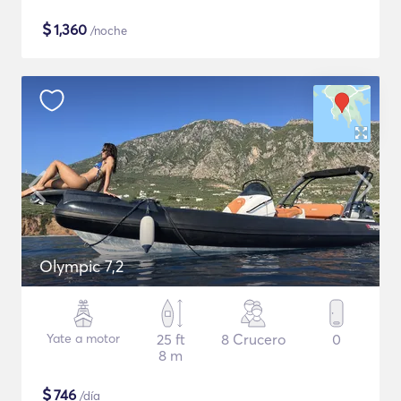
$
1,360
/noche
Olympic 7,2
Yate a motor
25 ft
8 Crucero
0
8 m
$
746
/día