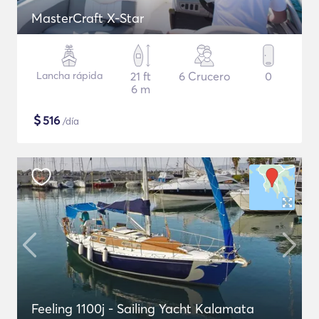
MasterCraft X-Star
Lancha rápida
21 ft
6 Crucero
0
6 m
$
516
/día
Feeling 1100j - Sailing Yacht Kalamata