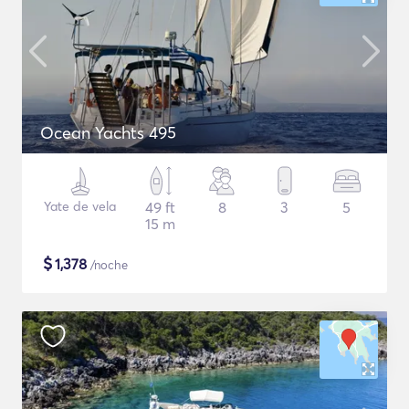
Ocean Yachts 495
Yate de vela
49 ft
8
3
5
15 m
$
1,378
/noche