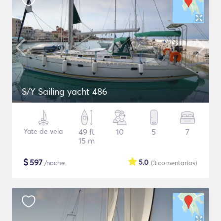
S/Y Sailing yacht 486
Yate de vela
49 ft
10
5
7
15 m
$
597
5.0
/noche
(3
comentarios
)