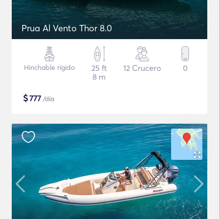
Prua Al Vento Thor 8.0
Hinchable rígido
25 ft
12 Crucero
0
8 m
$
777
/día