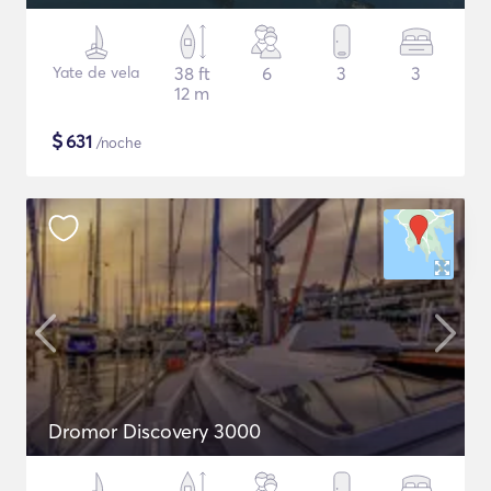
Yate de vela
38 ft
6
3
3
12 m
$
631
/noche
Dromor Discovery 3000