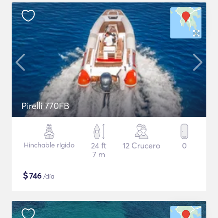
Pirelli 770FB
Hinchable rígido
24 ft
12 Crucero
0
7 m
$
746
/día