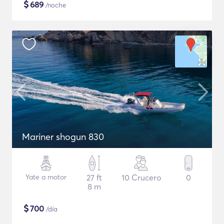
$
689
/noche
Mariner shogun 830
Yate a motor
27 ft
10 Crucero
0
8 m
$
700
/día