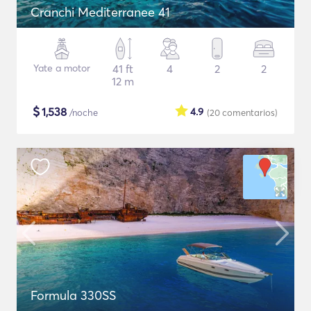
Cranchi Mediterranee 41
Yate a motor
41 ft
4
2
2
12 m
$
1,538
4.9
/noche
(20
comentarios
)
Formula 330SS