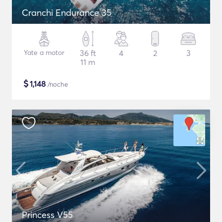
Cranchi Endurance 35
Yate a motor
36 ft
4
2
3
11 m
$
1,148
/noche
Princess V55