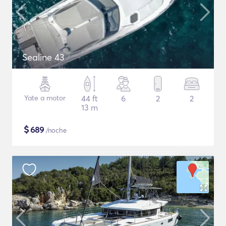
Sealine 43
Yate a motor
44 ft
6
2
2
13 m
$
689
/noche