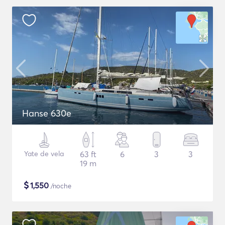
Hanse 630e
Yate de vela
63 ft
6
3
3
19 m
$
1,550
/noche