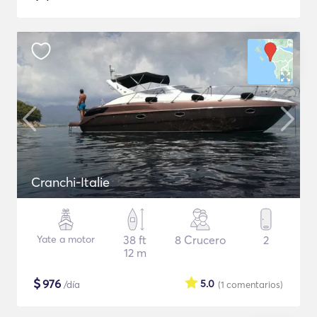
Cranchi-Italie
Yate a motor
38 ft
8 Crucero
2
12 m
$
976
5.0
/día
(1
comentarios
)