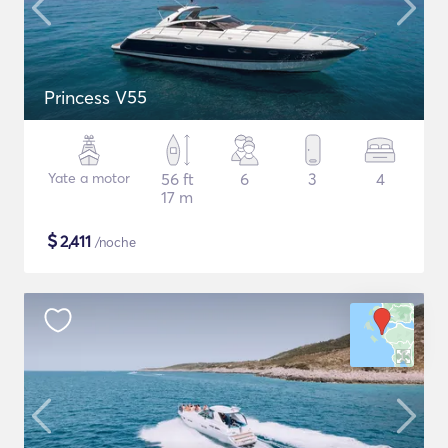
Princess V55
Yate a motor
56 ft
6
3
4
17 m
$
2,411
/noche