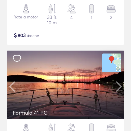
Yate a motor
33 ft
4
1
2
10 m
$
803
/noche
Formula 41 PC