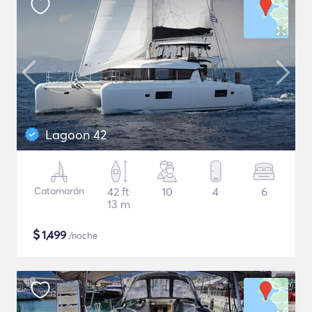
Lagoon 42
Catamarán
42 ft
10
4
6
13 m
$
1,499
/noche