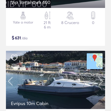
Vip Tomahawk 600
Yate a motor
21 ft
8 Crucero
0
6 m
$
631
/día
Evripus 10m Cabin