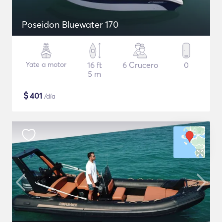
Poseidon Bluewater 170
Yate a motor
16 ft
6 Crucero
0
5 m
$
401
/día