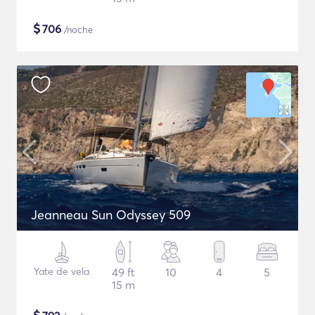
$
706
/noche
Jeanneau Sun Odyssey 509
Yate de vela
49 ft
10
4
5
15 m