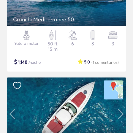
Cranchi Mediterranee 50
Yate a motor
50 ft
6
3
3
15 m
$
1,148
5.0
/noche
(1
comentarios
)