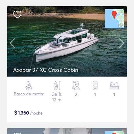
Axopar 37 XC Cross Cabin
Barco de motor
38 ft
2
1
1
12 m
$
1,360
/noche