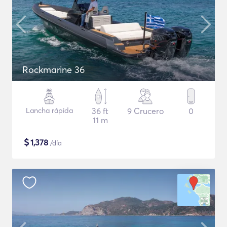
Rockmarine 36
Lancha rápida
36 ft
9 Crucero
0
11 m
$
1,378
/día