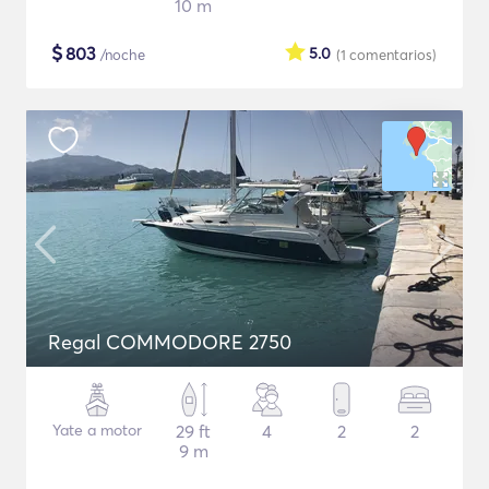
10 m
$
803
5.0
/noche
(1
comentarios
)
Regal COMMODORE 2750
Yate a motor
29 ft
4
2
2
9 m