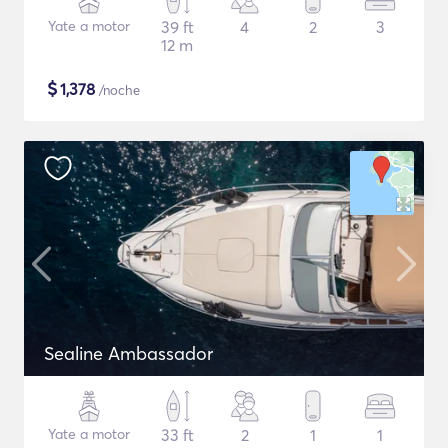
Yate a motor
39 ft
4
2
3
12 m
$
1,378
/noche
Sealine Ambassador
Yate a motor
33 ft
2
1
1