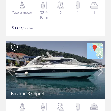
Yate a motor
33 ft
2
1
1
10 m
$
689
/noche
Bavaria 37 Sport