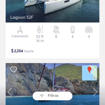
Lagoon 52F
Catamarán
52 ft
8
4
4
16 m
$
2,354
/noche
Filtros