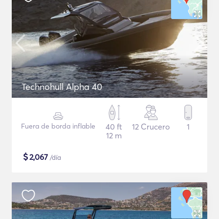
Technohull Alpha 40
Fuera de borda inflable
40 ft
12 Crucero
1
12 m
$
2,067
/día