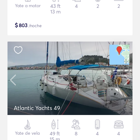
Yate a motor
43 ft
4
2
2
13 m
$
803
/noche
Atlantic Yachts 49
Yate de vela
49 ft
8
4
4
15 m