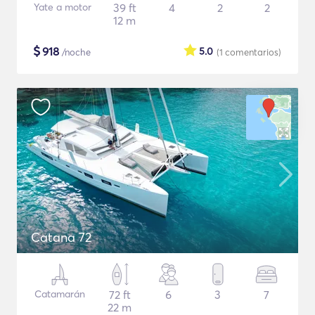
Yate a motor
39 ft
4
2
2
12 m
$
918
5.0
/noche
(1
comentarios
)
Catana 72
Catamarán
72 ft
6
3
7
22 m