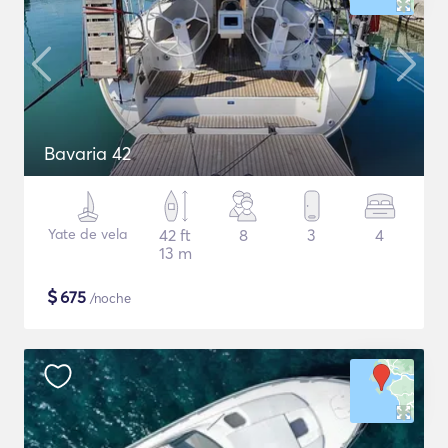
Bavaria 42
Yate de vela
42 ft
8
3
4
13 m
$
675
/noche