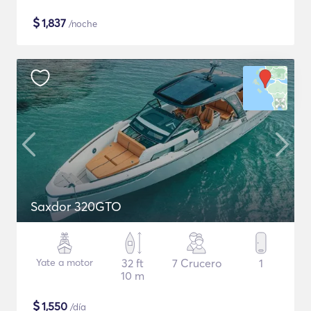
$
1,837
/noche
Saxdor 320GTO
Yate a motor
32 ft
7 Crucero
1
10 m
$
1,550
/día