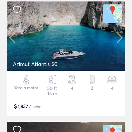
Azimut Atlantis 50
Yate a motor
50 ft
4
3
4
15 m
$
1,837
/noche