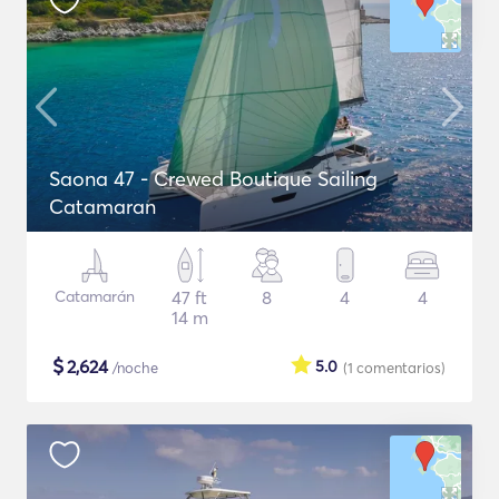
Saona 47 - Crewed Boutique Sailing
Catamaran
Catamarán
47 ft
8
4
4
14 m
$
2,624
5.0
/noche
(1
comentarios
)