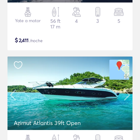
Yate a motor
56 ft
4
3
5
17 m
$
2,411
/noche
Azimut Atlantis 39ft Open