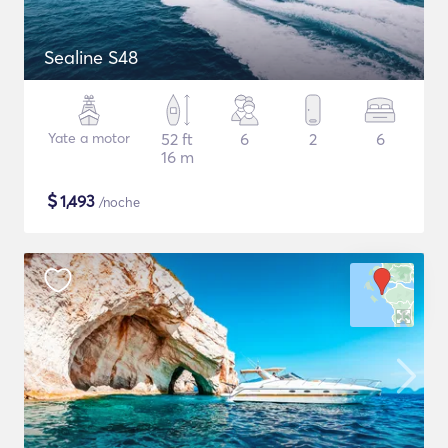
Sealine S48
Yate a motor
52 ft
6
2
6
16 m
$
1,493
/noche