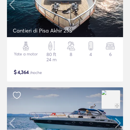
Cantieri di Pisa Akhir 25S
Yate a motor
80 ft
8
4
6
24 m
$
4,364
/noche