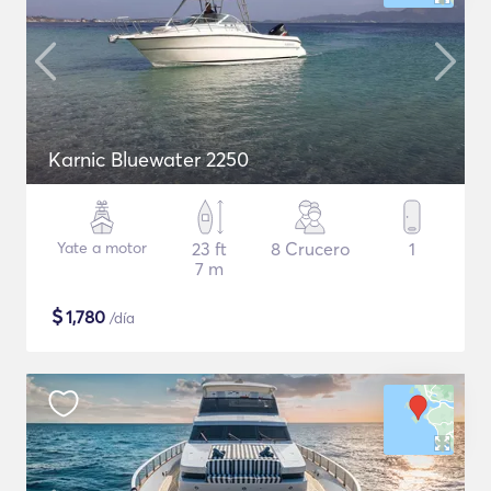
Karnic Bluewater 2250
Yate a motor
23 ft
8 Crucero
1
7 m
$
1,780
/día