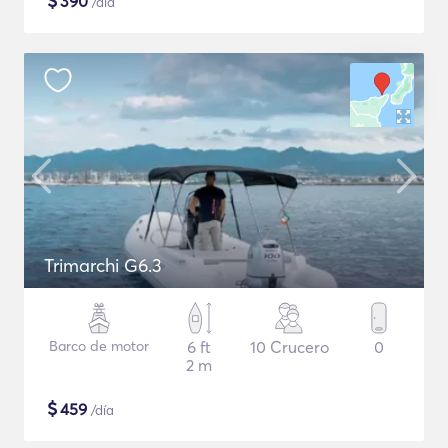
$
390
/día
Trimarchi G6.3
Barco de motor
6 ft
10 Crucero
0
2 m
$
459
/día