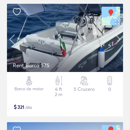
Rent Barca 57S
Barco de motor
6 ft
5 Crucero
0
2 m
$
321
/día