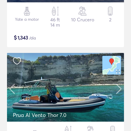
Yate a motor
46 ft
10 Crucero
2
14 m
$
1,343
/día
Prua Al Vento Thor 7.0