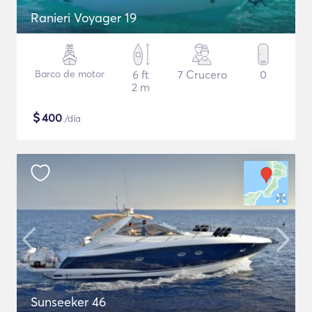
Ranieri Voyager 19
Barco de motor
6 ft
7 Crucero
0
2 m
$
400
/día
Sunseeker 46