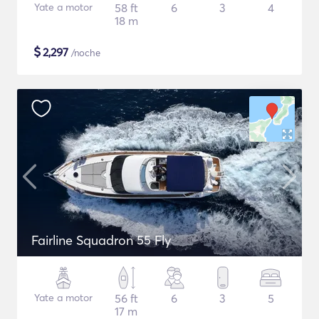
Yate a motor
58 ft
6
3
4
18 m
$
2,297
/noche
Fairline Squadron 55 Fly
Yate a motor
56 ft
6
3
5
17 m