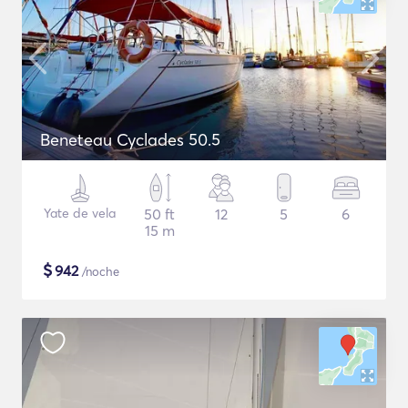
Beneteau Cyclades 50.5
Yate de vela
50 ft
12
5
6
15 m
$
942
/noche