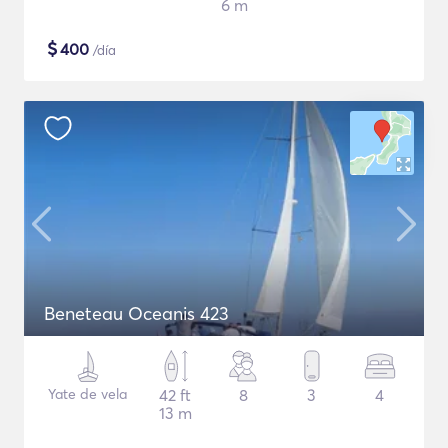
6 m
$
400
/día
Beneteau Oceanis 423
Yate de vela
42 ft
8
3
4
13 m