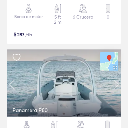
Barco de motor
5 ft
6 Crucero
0
2 m
$
287
/día
Panamera P80