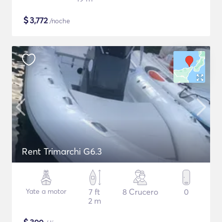
$
3,772
/noche
Rent Trimarchi G6.3
Yate a motor
7 ft
8 Crucero
0
2 m