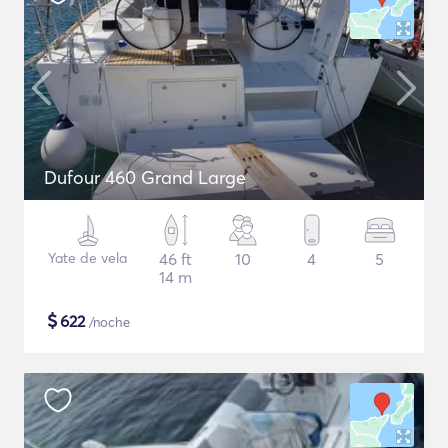
Dufour 460 Grand Large
Yate de vela
46 ft
10
4
5
14 m
$
622
/noche