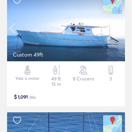
Custom 49ft
Yate a motor
49 ft
8 Crucero
3
15 m
$
1,091
/día