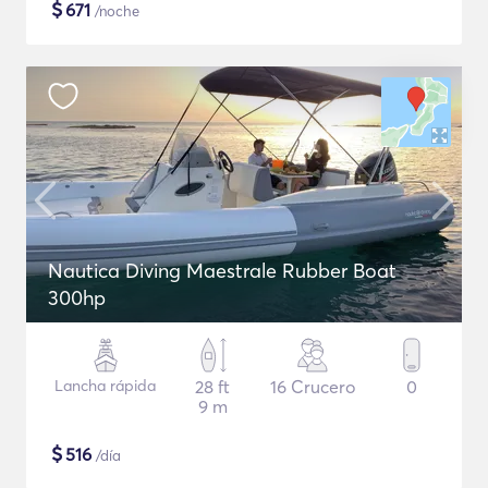
$
671
/noche
Nautica Diving Maestrale Rubber Boat
300hp
Lancha rápida
28 ft
16 Crucero
0
9 m
$
516
/día