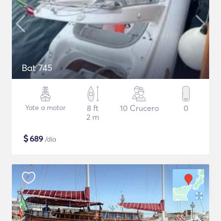
Bat 745
Yate a motor
8 ft
10 Crucero
0
2 m
$
689
/día