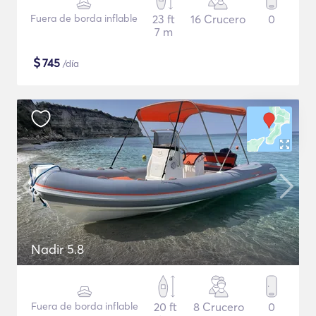
Fuera de borda inflable
23 ft
16 Crucero
0
7 m
$
745
/día
Nadir 5.8
Fuera de borda inflable
20 ft
8 Crucero
0