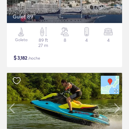
Gulet 89
Goleta
89 ft
8
4
4
27 m
$
3,182
/noche