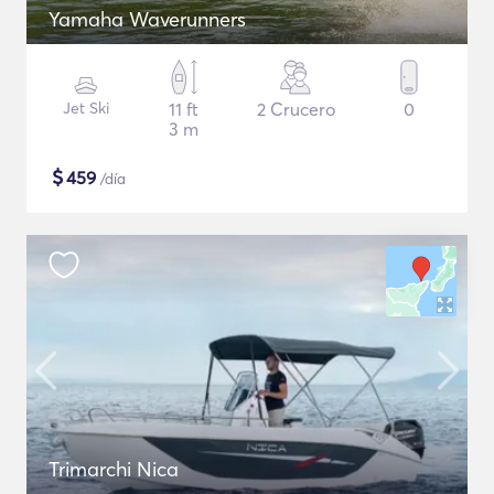
Yamaha Waverunners
Jet Ski
11 ft
2 Crucero
0
3 m
$
459
/día
Trimarchi Nica