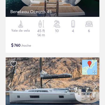
Beneteau Oceanis 45
Yate de vela
45 ft
10
4
6
14 m
$
760
/noche