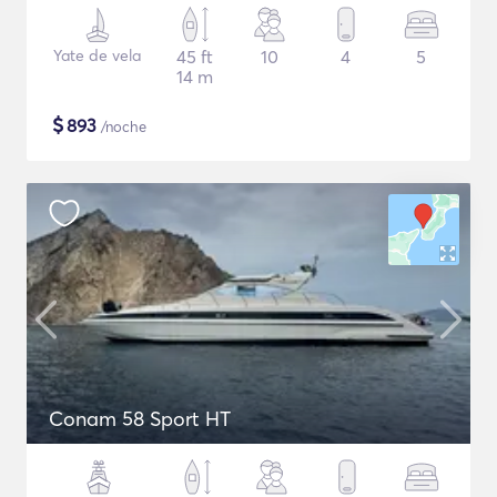
Yate de vela
45 ft
10
4
5
14 m
$
893
/noche
Conam 58 Sport HT