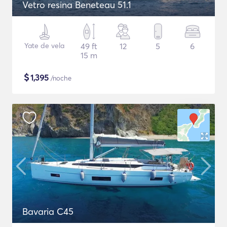
Vetro resina Beneteau 51.1
Yate de vela
49 ft
12
5
6
15 m
$
1,395
/noche
Bavaria C45