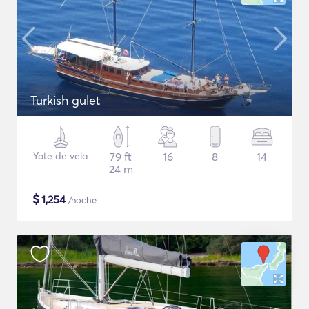
Turkish gulet
Yate de vela
79 ft
16
8
14
24 m
$
1,254
/noche