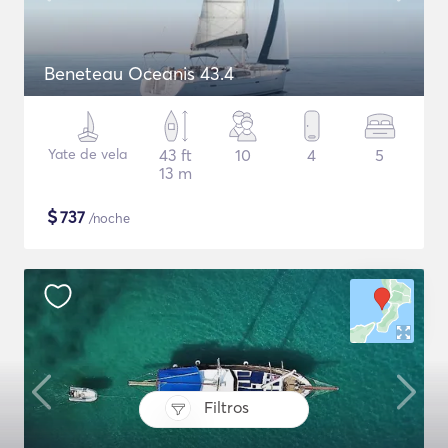
Beneteau Oceanis 43.4
Yate de vela
43 ft
10
4
5
13 m
$
737
/noche
Filtros