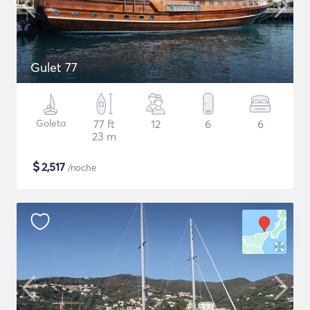
Gulet 77
Goleta
77 ft
12
6
6
23 m
$
2,517
/noche