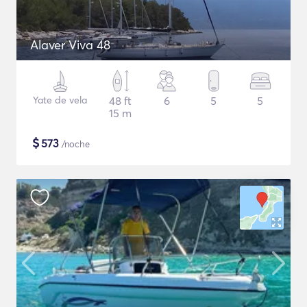
Alaver Viva 48
Yate de vela
48 ft
6
5
5
15 m
$
573
/noche