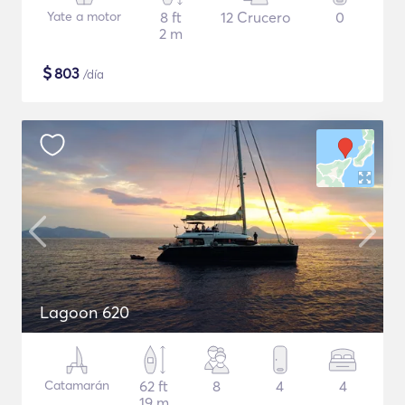
Yate a motor
8 ft
12 Crucero
0
2 m
$
803
/día
Lagoon 620
Catamarán
62 ft
8
4
4
19 m