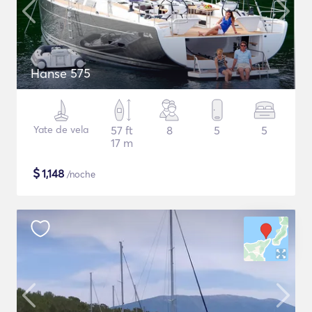
Hanse 575
Yate de vela
57 ft
8
5
5
17 m
$
1,148
/noche