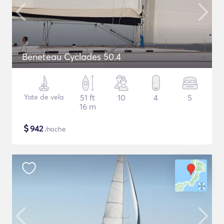
Beneteau Cyclades 50.4
Yate de vela
51 ft
10
4
5
16 m
$
942
/noche