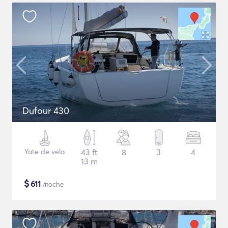
Dufour 430
Yate de vela
43 ft
8
3
4
13 m
$
611
/noche