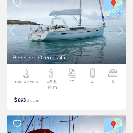
Beneteau Oceanis 45
Yate de vela
45 ft
10
4
5
14 m
$
893
/noche