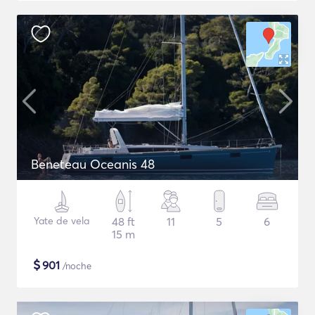
Beneteau Oceanis 48
Yate de vela
48 ft
11
5
6
15 m
$
901
/noche