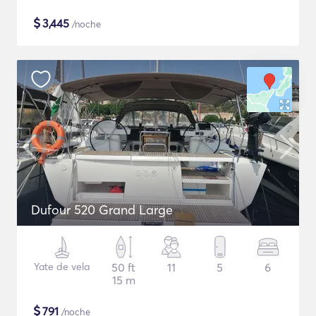
$
3,445
/noche
Dufour 520 Grand Large
Yate de vela
50 ft
11
5
6
15 m
$
791
/noche