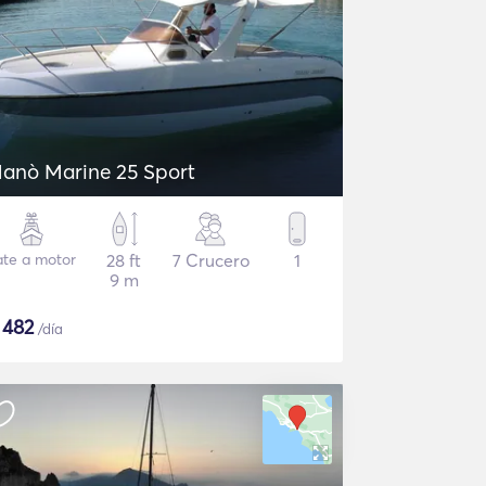
anò Marine 25 Sport
ate a motor
28 ft
7 Crucero
1
9 m
$
482
/día