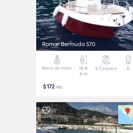
Romar Bermuda 570
Barco de motor
19 ft
6 Crucero
0
6 m
$
172
/día