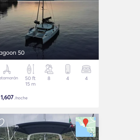
agoon 50
atamarán
50 ft
8
4
4
15 m
$
1,607
/noche