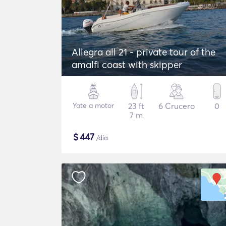
Allegra all 21 - private tour of the
amalfi coast with skipper
Yate a motor
23 ft
6 Crucero
0
7 m
$
447
/día