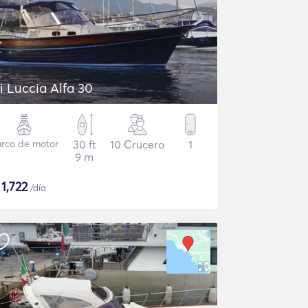
Di Luccia Alfa 30
rco de motor
30 ft
10 Crucero
1
9 m
$
1,722
/día