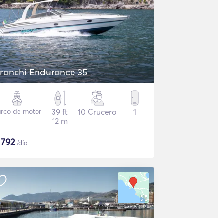
ranchi Endurance 35
rco de motor
39 ft
10 Crucero
1
12 m
$
792
/día