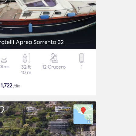
ratelli Aprea Sorrento 32
Otros
32 ft
12 Crucero
1
10 m
$
1,722
/día