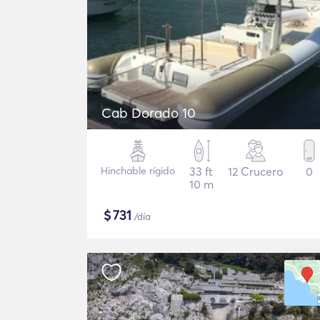
Cab Dorado 10
Hinchable rígido
33 ft
12 Crucero
0
10 m
$
731
/día