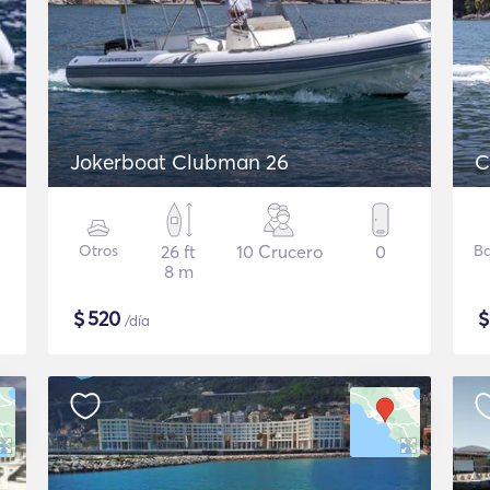
Jokerboat Clubman 26
C
Otros
26 ft
10 Crucero
0
Ba
8 m
$
520
/día