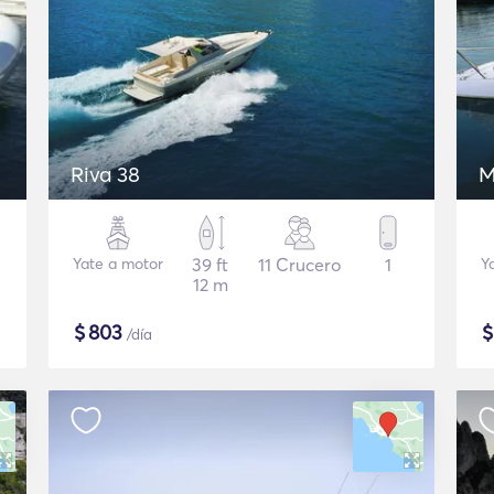
Riva 38
M
Yate a motor
39 ft
11 Crucero
1
Y
12 m
$
803
/día