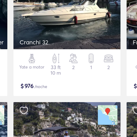
er
Cranchi 32
F
Yate a motor
33 ft
2
1
2
10 m
$
976
/noche