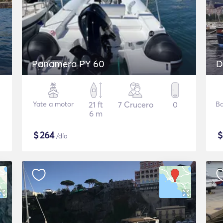
Panamera PY 60
Yate a motor
21 ft
7 Crucero
0
Ba
6 m
$
264
/día