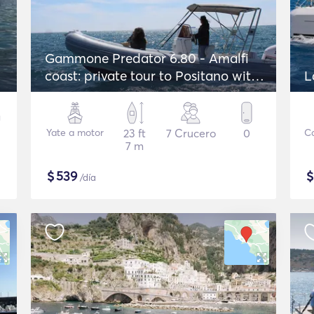
Gammone Predator 6.80 - Amalfi
coast: private tour to Positano with
L
skipper
Yate a motor
23 ft
7 Crucero
0
C
7 m
$
539
/día