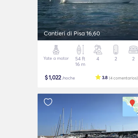
Cantieri di Pisa 16,60
Yate a motor
54 ft
4
2
2
16 m
$
1,022
3.8
/noche
(4
comentarios
)