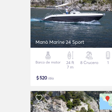
Manò Marine 24 Sport
Barco de motor
24 ft
8 Crucero
1
7 m
$
520
/día