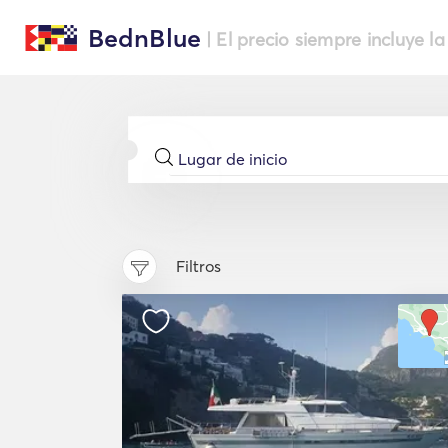
BednBlue
| El precio siempre incluye la
Filtros