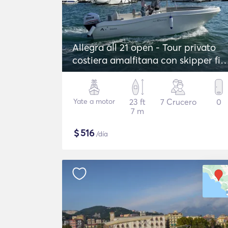
Allegra all 21 open - Tour privato
costiera amalfitana con skipper fin
a Positano
Yate a motor
23 ft
7 Crucero
0
7 m
$
516
/día