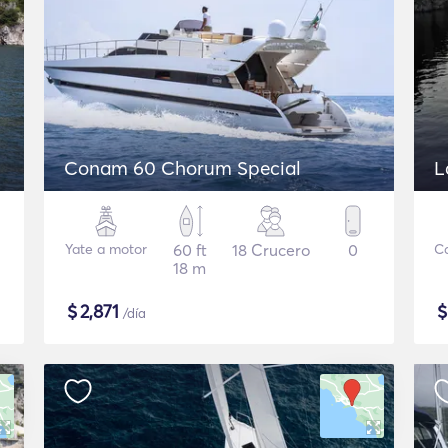
Conam 60 Chorum Special
L
Yate a motor
60 ft
18 Crucero
0
C
18 m
$
2,871
/día