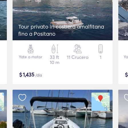
Tour privato in costiera amalfitana
o
fino a Positano
J
Yate a motor
33 ft
11 Crucero
1
Ya
10 m
$
1,435
/día