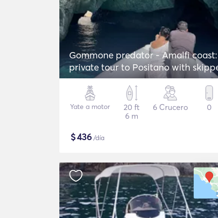
Gommone predator - Amalfi coast:
private tour to Positano with skipp
Yate a motor
20 ft
6 Crucero
0
6 m
$
436
/día