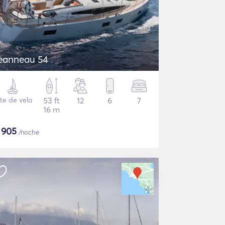
eanneau 54
te de vela
53 ft
12
6
7
16 m
$
905
/noche