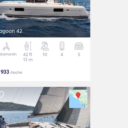
agoon 42
atamarán
42 ft
10
4
5
13 m
$
933
/noche