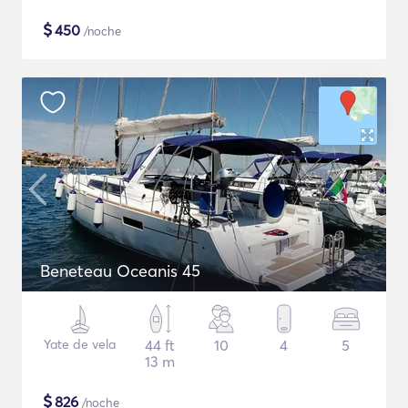
$
450
/noche
Beneteau Oceanis 45
Yate de vela
44 ft
10
4
5
13 m
$
826
/noche