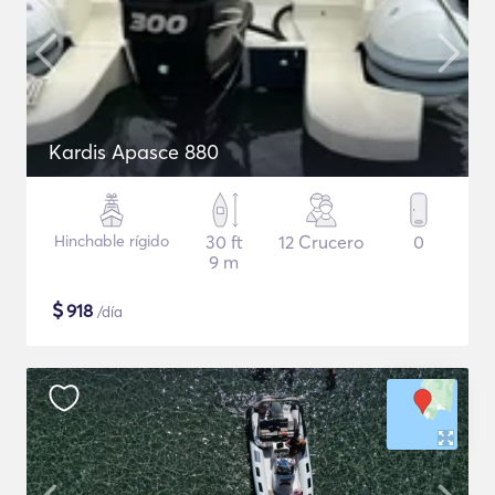
Kardis Apasce 880
Hinchable rígido
30 ft
12 Crucero
0
9 m
$
918
/día