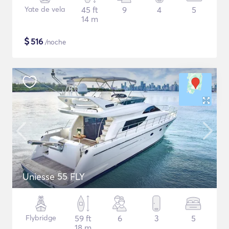
Yate de vela
45 ft
9
4
5
14 m
$
516
/noche
Uniesse 55 FLY
Flybridge
59 ft
6
3
5
18 m