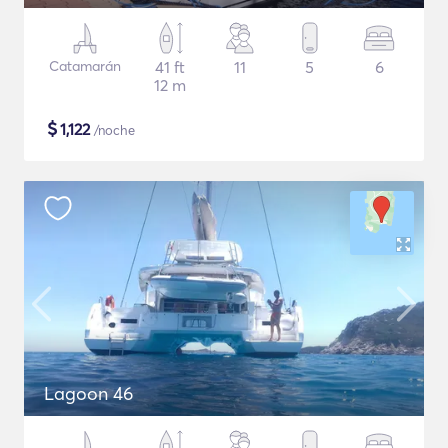
Catamarán
41 ft
11
5
6
12 m
$
1,122
/noche
Lagoon 46