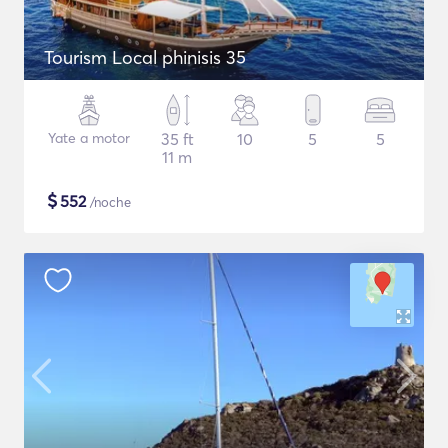
Tourism Local phinisis 35
Yate a motor
35 ft
10
5
5
11 m
$
552
/noche