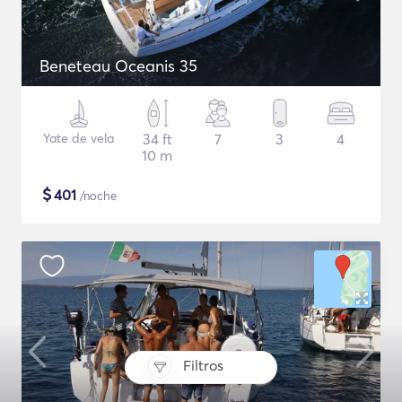
Beneteau Oceanis 35
Yate de vela
34 ft
7
3
4
10 m
$
401
/noche
Filtros