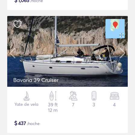
$
1,065
/noche
Bavaria 39 Cruiser
Yate de vela
39 ft
7
3
4
12 m
$
437
/noche