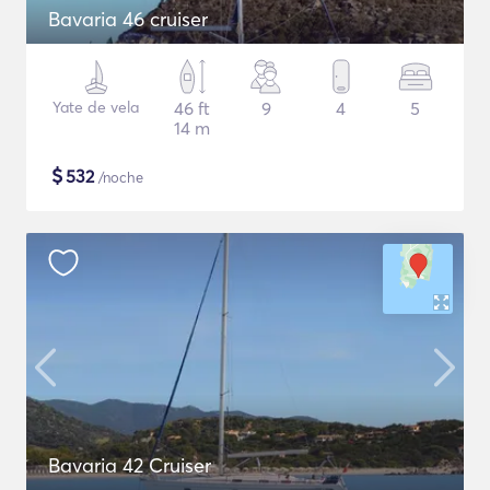
Bavaria 46 cruiser
Yate de vela
46 ft
9
4
5
14 m
$
532
/noche
Bavaria 42 Cruiser