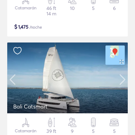
Catamarán
46 ft
10
5
6
14 m
$
1,475
/noche
Bali Catsmart
Catamarán
39 ft
9
5
5