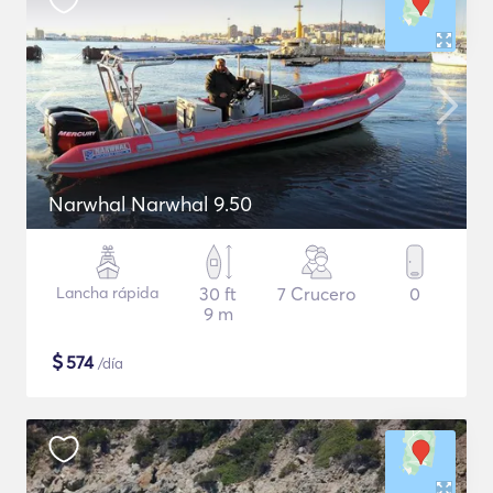
Narwhal Narwhal 9.50
Lancha rápida
30 ft
7 Crucero
0
9 m
$
574
/día