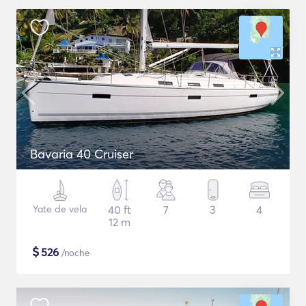
Bavaria 40 Cruiser
Yate de vela
40 ft
7
3
4
12 m
$
526
/noche