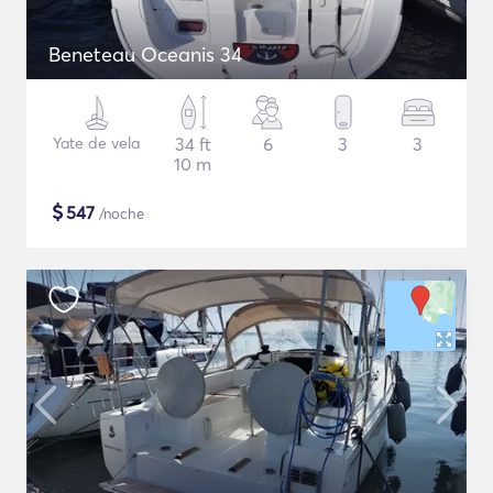
Beneteau Oceanis 34
Yate de vela
34 ft
6
3
3
10 m
$
547
/noche