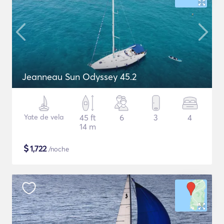
Jeanneau Sun Odyssey 45.2
Yate de vela
45 ft
6
3
4
14 m
$
1,722
/noche