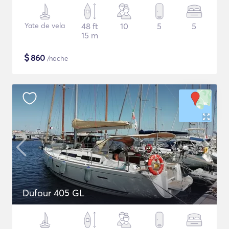
Yate de vela
48 ft
10
5
5
15 m
$
860
/noche
Dufour 405 GL