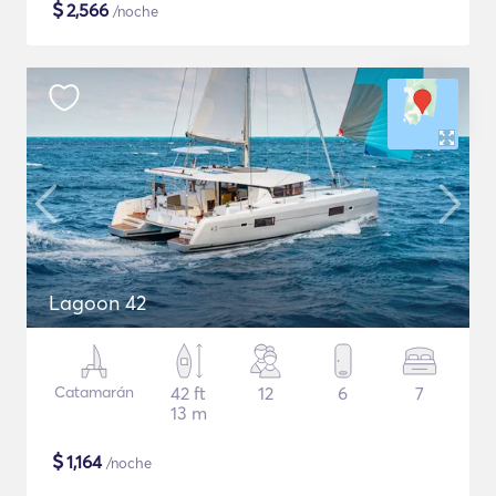
$
2,566
/noche
Lagoon 42
Catamarán
42 ft
12
6
7
13 m
$
1,164
/noche