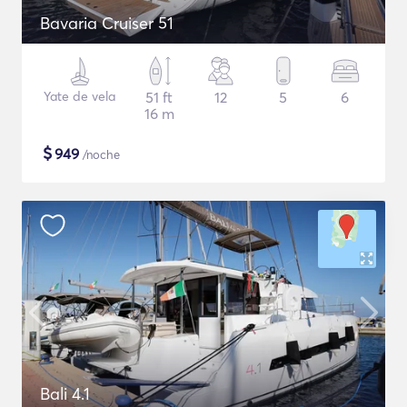
Bavaria Cruiser 51
Yate de vela
51 ft
12
5
6
16 m
$
949
/noche
Bali 4.1