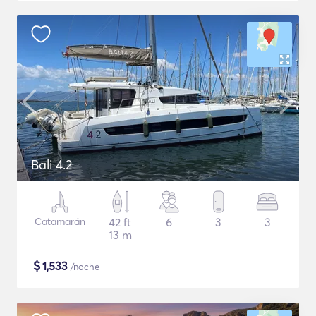
Bali 4.2
Catamarán
42 ft
6
3
3
13 m
$
1,533
/noche