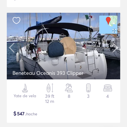
Beneteau Oceanis 393 Clipper
Yate de vela
39 ft
8
3
4
12 m
$
547
/noche