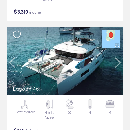
$
3,319
/noche
Lagoon 46
Catamarán
46 ft
8
4
4
14 m