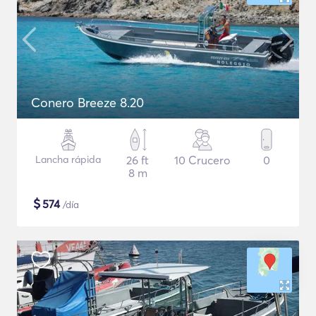
Conero Breeze 8.20
Lancha rápida
26 ft
10 Crucero
0
8 m
$
574
/día