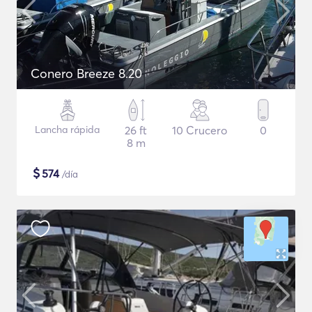
Conero Breeze 8.20
Lancha rápida
26 ft
10 Crucero
0
8 m
$
574
/día