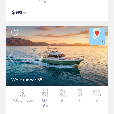
12 m
$
992
/noche
Waverunner 55
Yate a motor
61 ft
6
3
3
19 m