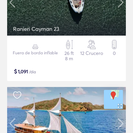
Ranieri Cayman 23
Fuera de borda inflable
26 ft
12 Crucero
0
8 m
$
1,091
/día