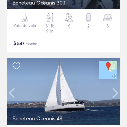
Beneteau Oceanis 30.1
Yate de vela
31 ft
6
2
3
9 m
$
547
/noche
Beneteau Oceanis 48