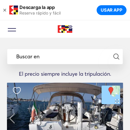
Descarga la app
×
USAR APP
Reserva rápido y fácil
Asesor de reservas
Deje que un experto en viajes le
Buscar en
sugiera los yates ideales para su
viaje.
El precio siempre incluye la tripulación.