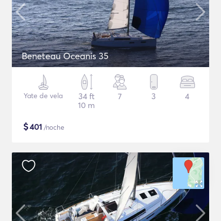
Beneteau Oceanis 35
Yate de vela
34 ft
7
3
4
10 m
$
401
/noche