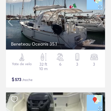
Beneteau Oceanis 35.1
Yate de vela
32 ft
6
3
3
10 m
$
573
/noche