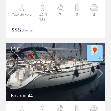
Yate de vela
42 ft
7
3
4
13 m
$
532
/noche
Bavaria 44