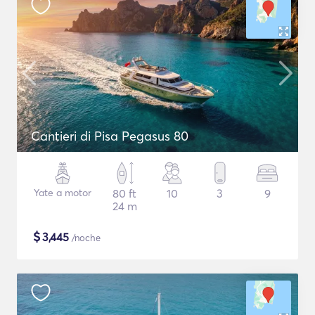
Cantieri di Pisa Pegasus 80
Yate a motor
80 ft
10
3
9
24 m
$
3,445
/noche