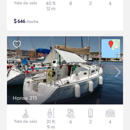
Yate de vela
40 ft
8
3
4
12 m
$
646
/noche
Hanse 315
Yate de vela
31 ft
6
2
4
9 m