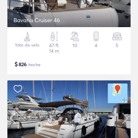
Bavaria Cruiser 46
Yate de vela
47 ft
10
4
5
14 m
$
826
/noche