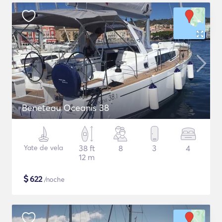
Beneteau Oceanis 38
Yate de vela
38 ft
8
3
4
12 m
$
622
/noche