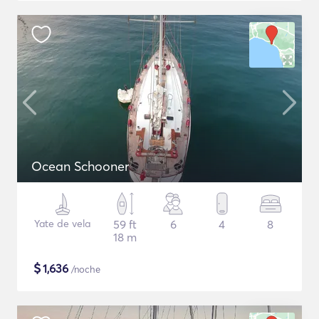
Ocean Schooner
Yate de vela
59 ft
6
4
8
18 m
$
1,636
/noche