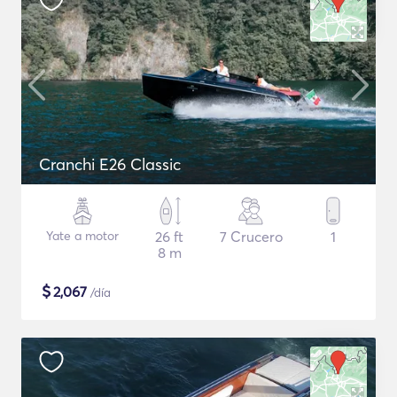
Cranchi E26 Classic
Yate a motor
26 ft
7 Crucero
1
8 m
$
2,067
/día