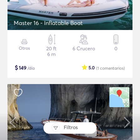
Master 16 - Inflatable Boat
Otros
20 ft
6 Crucero
0
6 m
$
149
5.0
/día
(1
comentarios
)
Filtros