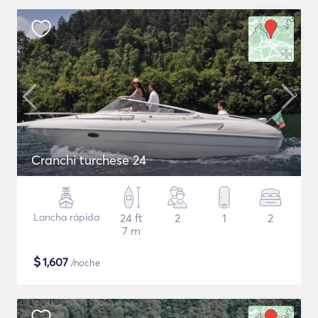
Cranchi turchese 24
Lancha rápida
24 ft
2
1
2
7 m
$
1,607
/noche