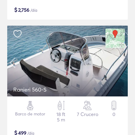
$
2,756
/día
Ranieri 560-S
Barco de motor
18 ft
7 Crucero
0
5 m
$
499
/día