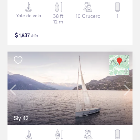
Yate de vela
38 ft
10 Crucero
1
12 m
$
1,837
/día
Sly 42