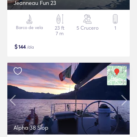
Jeanneau Fun 23
Barco de vela
23 ft
5 Crucero
1
7 m
$
144
/día
Alpha 38 Slop