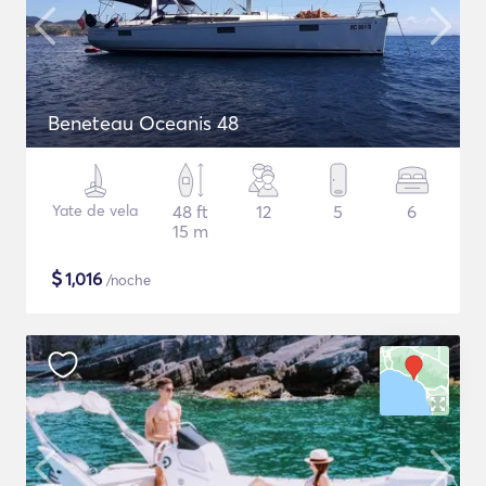
Beneteau Oceanis 48
Yate de vela
48 ft
12
5
6
15 m
$
1,016
/noche