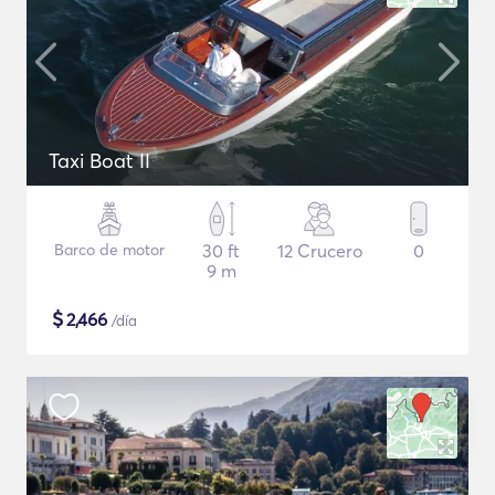
Taxi Boat II
Barco de motor
30 ft
12 Crucero
0
9 m
$
2,466
/día