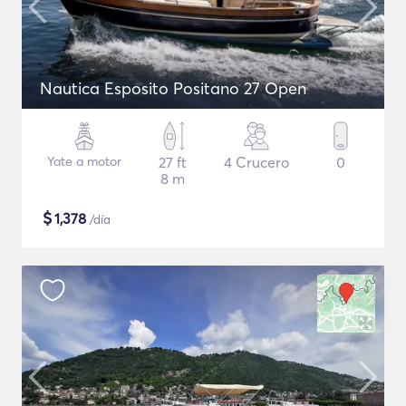
Nautica Esposito Positano 27 Open
Yate a motor
27 ft
4 Crucero
0
8 m
$
1,378
/día