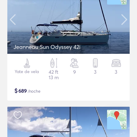
Jeanneau Sun Odyssey 42i
Yate de vela
42 ft
9
3
3
13 m
$
689
/noche