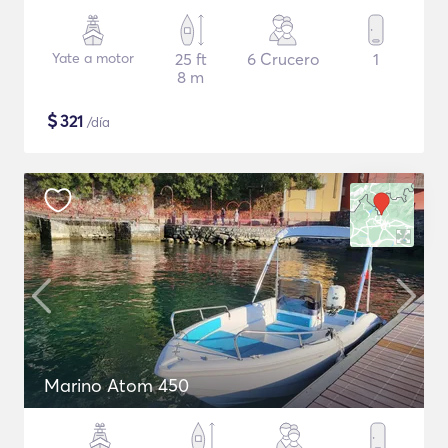
Yate a motor
25 ft
6 Crucero
1
8 m
$
321
/día
Marino Atom 450