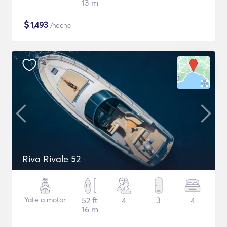
13 m
$
1,493
/noche
Riva Rivale 52
Yate a motor
52 ft
4
3
4
16 m