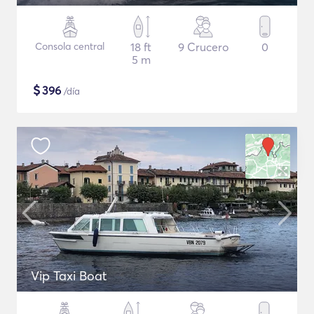
Consola central
18 ft
9 Crucero
0
5 m
$
396
/día
Vip Taxi Boat