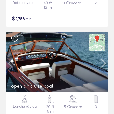
Yate de vela
43 ft
11 Crucero
2
13 m
$
2,756
/día
open-air cruise boat
Lancha rápida
20 ft
5 Crucero
0
6 m