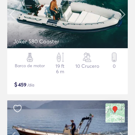
Joker 580 Coaster
Barco de motor
19 ft
10 Crucero
0
6 m
$
459
/día