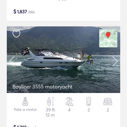
$
1,837
/día
Bayliner 3555 motoryacht
Yate a motor
39 ft
4
2
2
12 m