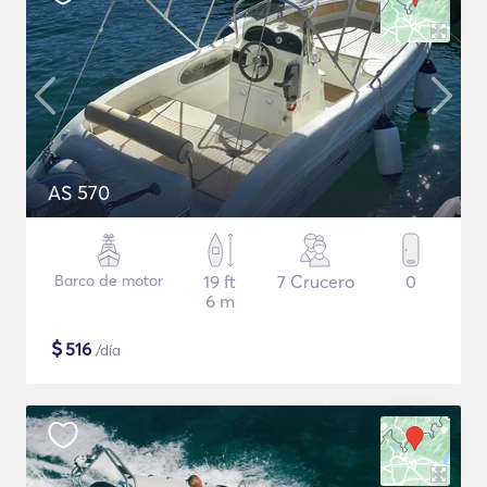
AS 570
Barco de motor
19 ft
7 Crucero
0
6 m
$
516
/día