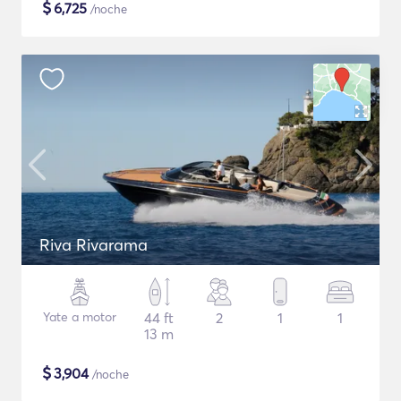
$
6,725
/noche
Riva Rivarama
Yate a motor
44 ft
2
1
1
13 m
$
3,904
/noche