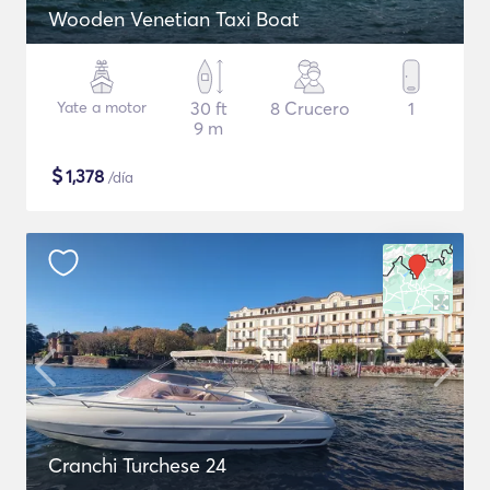
Wooden Venetian Taxi Boat
Yate a motor
30 ft
8 Crucero
1
9 m
$
1,378
/día
Cranchi Turchese 24