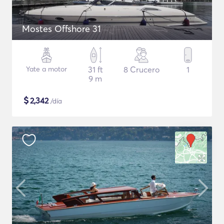
Mostes Offshore 31
Yate a motor
31 ft
8 Crucero
1
9 m
$
2,342
/día