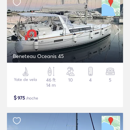
Beneteau Oceanis 45
Yate de vela
46 ft
10
4
5
14 m
$
975
/noche