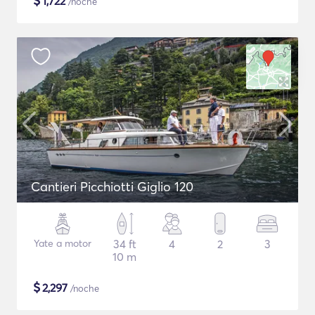
$
1,722
/noche
Cantieri Picchiotti Giglio 120
Yate a motor
34 ft
4
2
3
10 m
$
2,297
/noche