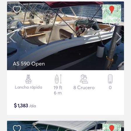
AS 590 Open
Lancha rápida
19 ft
8 Crucero
0
6 m
$
1,383
/día