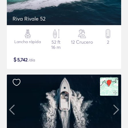
Riva Rivale 52
Lancha rápida
52 ft
12 Crucero
2
16 m
$
5,742
/día