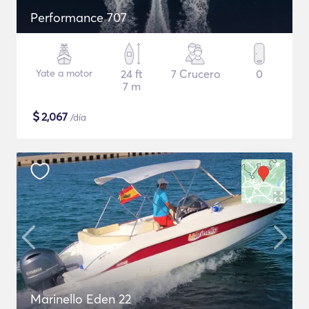
Performance 707
Yate a motor
24 ft
7 Crucero
0
7 m
$
2,067
/día
Marinello Eden 22