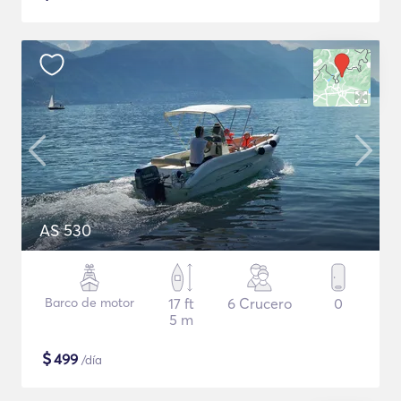
AS 530
Barco de motor
17 ft
6 Crucero
0
5 m
$
499
/día