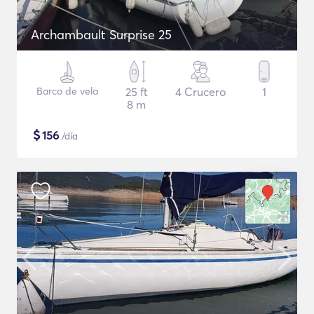
Archambault Surprise 25
Barco de vela
25 ft
4 Crucero
1
8 m
$
156
/día