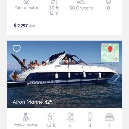
Yate a motor
39 ft
50 Crucero
0
12 m
$
2,297
/día
Airon Marine 425
Yate a motor
43 ft
5
3
4