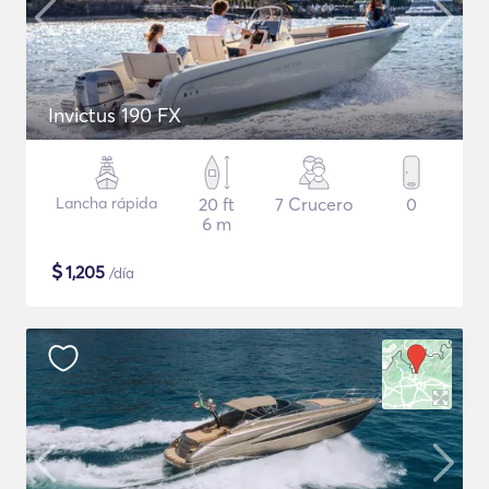
Invictus 190 FX
Lancha rápida
20 ft
7 Crucero
0
6 m
$
1,205
/día