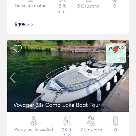
Barco de motor
13 ft
5 Crucero
0
4 m
$
195
/día
Voyager 23s Como Lake Boat Tour
Paseo por la ciudad
23 ft
7 Crucero
0
7 m