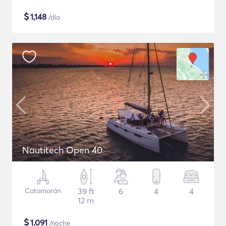
$
1,148
/día
Nautitech Open 40
Catamarán
39 ft
6
4
4
12 m
$
1,091
/noche