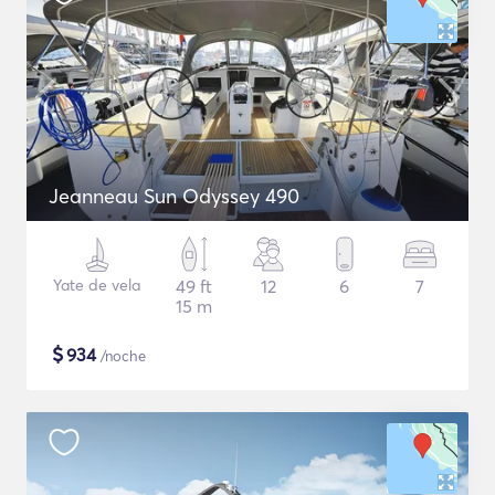
Jeanneau Sun Odyssey 490
Yate de vela
49 ft
12
6
7
15 m
$
934
/noche