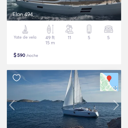
Elan 494
Yate de vela
49 ft
11
5
5
15 m
$
590
/noche