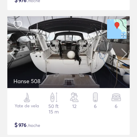
$
976
/noche
Hanse 508
Yate de vela
50 ft
12
6
6
15 m
$
976
/noche