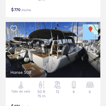
$
770
/noche
Hanse 508
Yate de vela
50 ft
12
6
6
15 m