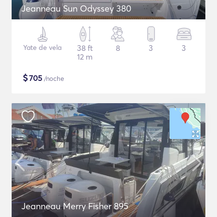
Jeanneau Sun Odyssey 380
Yate de vela
38 ft
8
3
3
12 m
$
705
/noche
Jeanneau Merry Fisher 895