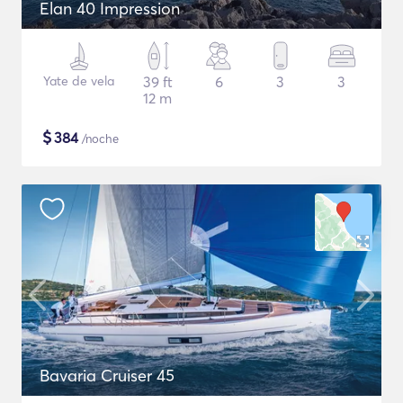
Elan 40 Impression
Yate de vela
39 ft
6
3
3
12 m
$
384
/noche
Bavaria Cruiser 45