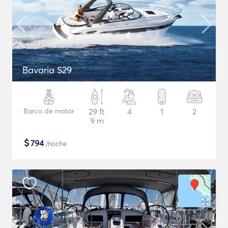
Bavaria S29
Barco de motor
29 ft
4
1
2
9 m
$
794
/noche