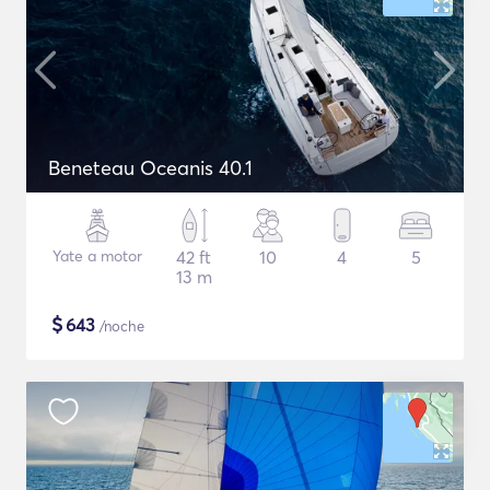
Beneteau Oceanis 40.1
Yate a motor
42 ft
10
4
5
13 m
$
643
/noche