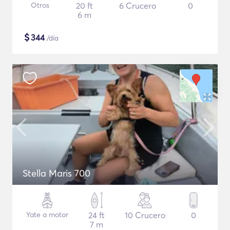
Otros
20 ft
6 Crucero
0
6 m
$
344
/día
Stella Maris 700
Yate a motor
24 ft
10 Crucero
0
7 m