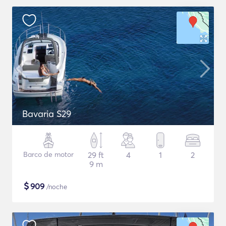
Bavaria S29
Barco de motor
29 ft
4
1
2
9 m
$
909
/noche