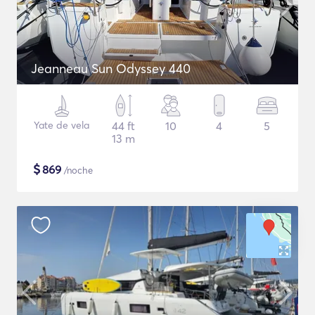
Jeanneau Sun Odyssey 440
Yate de vela
44 ft
10
4
5
13 m
$
869
/noche