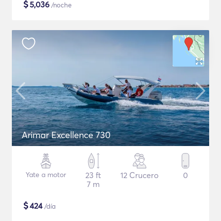
$
5,036
/noche
Arimar Excellence 730
Yate a motor
23 ft
12 Crucero
0
7 m
$
424
/día