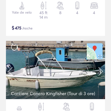
Yate de vela
45 ft
8
4
4
14 m
$
475
/noche
Cantiere Conero Kingfisher (Tour di 3 ore)