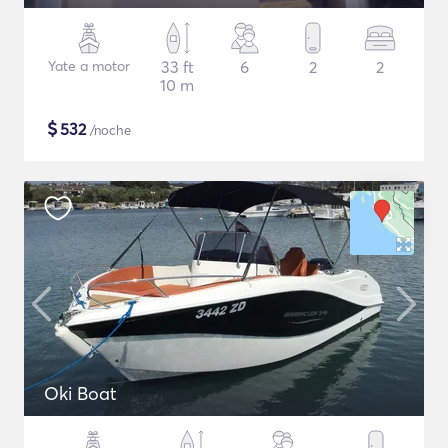
Yate a motor
33 ft
6
2
2
10 m
$
532
/noche
Oki Boat