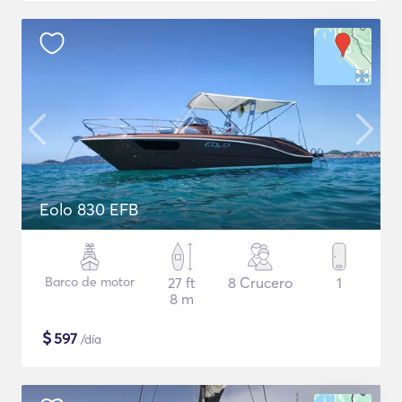
Eolo 830 EFB
Barco de motor
27 ft
8 Crucero
1
8 m
$
597
/día