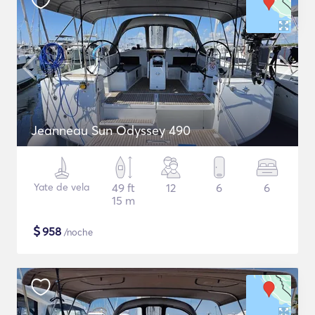
Jeanneau Sun Odyssey 490
Yate de vela
49 ft
12
6
6
15 m
$
958
/noche