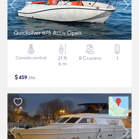
Quicksilver 675 Activ Open
Consola central
21 ft
8 Crucero
1
6 m
$
459
/día