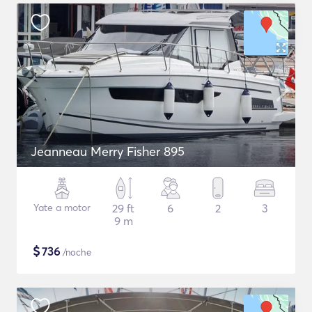
Jeanneau Merry Fisher 895
Yate a motor
29 ft
6
2
3
9 m
$
736
/noche