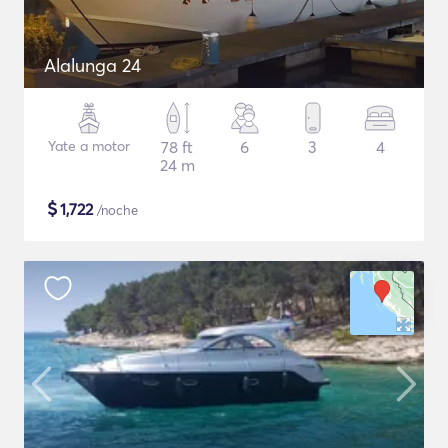
Alalunga 24
Yate a motor
78 ft
6
3
4
24 m
$
1,722
/noche