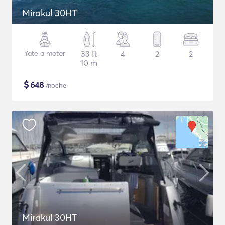
Mirakul 30HT
Yate a motor
33 ft
4
2
2
10 m
$
648
/noche
Mirakul 30HT