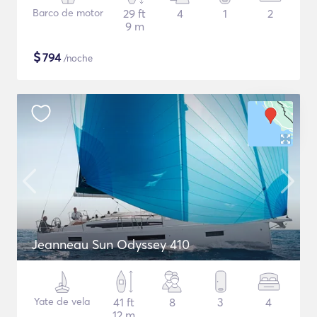
Barco de motor
29 ft
4
1
2
9 m
$
794
/noche
Jeanneau Sun Odyssey 410
Yate de vela
41 ft
8
3
4
12 m