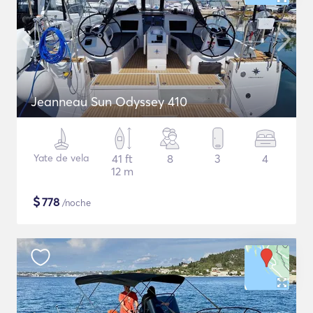
Jeanneau Sun Odyssey 410
Yate de vela
41 ft
8
3
4
12 m
$
778
/noche