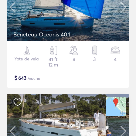
Beneteau Oceanis 40.1
Yate de vela
41 ft
8
3
4
12 m
$
643
/noche