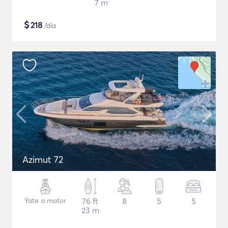
7 m
$
218
/día
Azimut 72
Yate a motor
76 ft
8
5
5
23 m