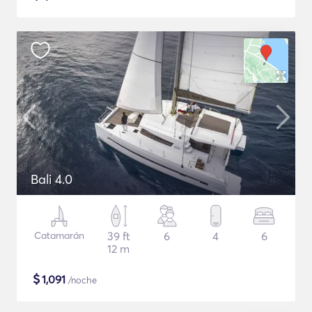
Bali 4.0
Catamarán
39 ft
6
4
6
12 m
$
1,091
/noche