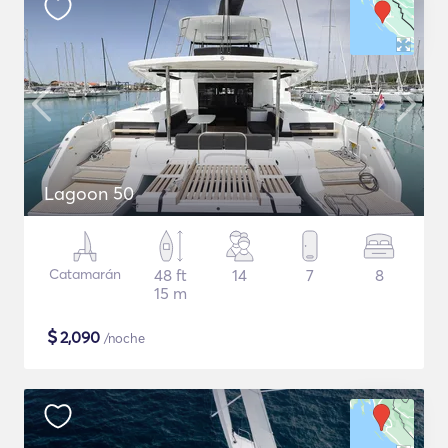
Lagoon 50
Catamarán
48 ft
14
7
8
15 m
$
2,090
/noche