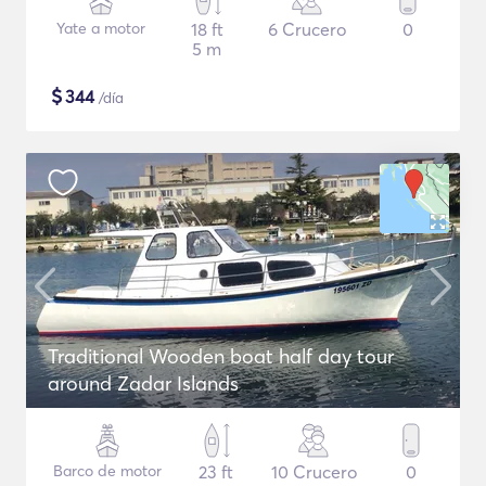
Yate a motor
18 ft
6 Crucero
0
5 m
$
344
/día
Traditional Wooden boat half day tour
around Zadar Islands
Barco de motor
23 ft
10 Crucero
0