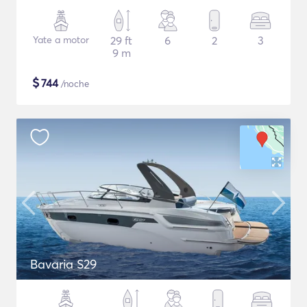
Yate a motor
29 ft
6
2
3
9 m
$
744
/noche
Bavaria S29