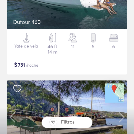
Dufour 460
Yate de vela
46 ft
11
5
6
14 m
$
731
/noche
Filtros