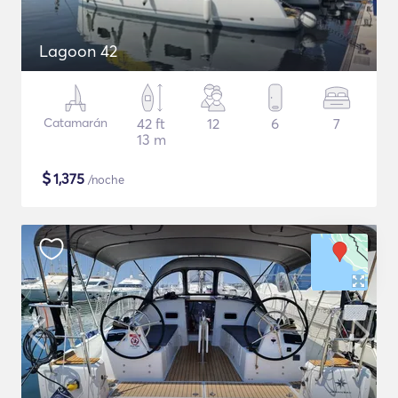
Lagoon 42
Catamarán
42 ft
12
6
7
13 m
$
1,375
/noche