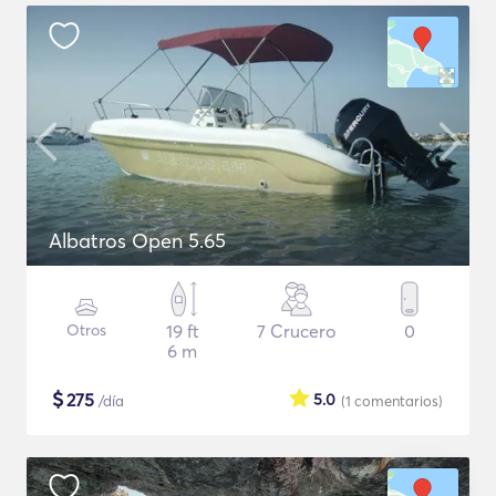
Albatros Open 5.65
Otros
19 ft
7 Crucero
0
6 m
$
275
5.0
/día
(1
comentarios
)