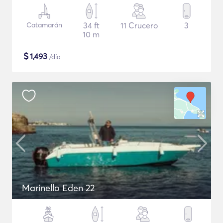
Catamarán
34 ft
11 Crucero
3
10 m
$
1,493
/día
Marinello Eden 22