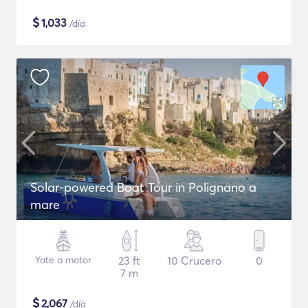
$
1,033
/día
Solar-powered Boat Tour in Polignano a
mare
Yate a motor
23 ft
10 Crucero
0
7 m
$
2,067
/día