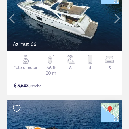
Azimut 66
Yate a motor
66 ft
8
4
5
20 m
$
5,643
/noche