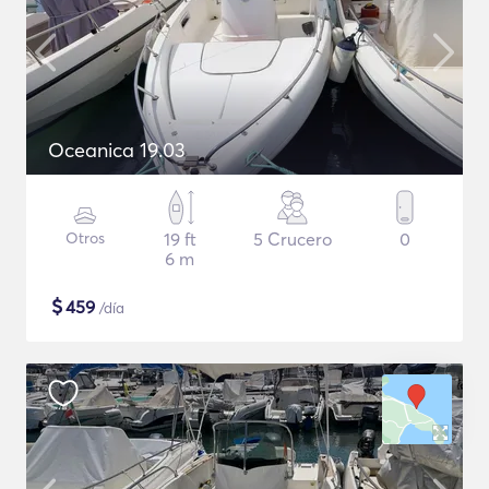
Oceanica 19.03
Otros
19 ft
5 Crucero
0
6 m
$
459
/día