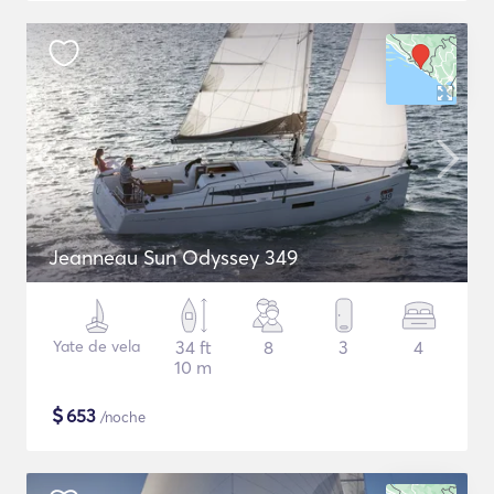
Jeanneau Sun Odyssey 349
Yate de vela
34 ft
8
3
4
10 m
$
653
/noche