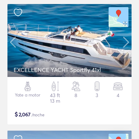
EXCELLENCE YACHT Sportfly 41xl
Yate a motor
43 ft
8
3
4
13 m
$
2,067
/noche