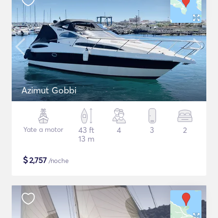
Azimut Gobbi
Yate a motor
43 ft
4
3
2
13 m
$
2,757
/noche