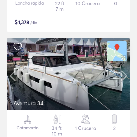
Lancha rápida
22 ft
10 Crucero
0
7 m
$
1,378
/día
Aventura 34
Catamarán
34 ft
1 Crucero
2
10 m