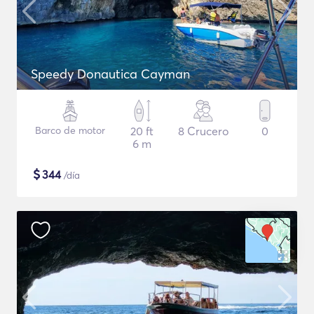
Speedy Donautica Cayman
Barco de motor
20 ft
8 Crucero
0
6 m
$
344
/día