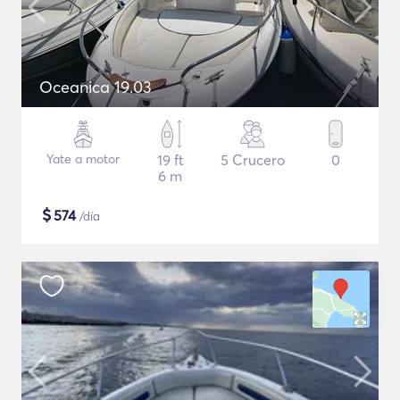
Oceanica 19.03
Yate a motor
19 ft
5 Crucero
0
6 m
$
574
/día