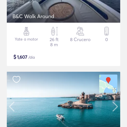
B&C Walk Around
Yate a motor
26 ft
8 Crucero
0
8 m
$
1,607
/día