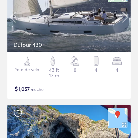
Dufour 430
Yate de vela
43 ft
8
4
4
13 m
$
1,057
/noche