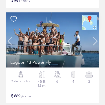
$
981
/noche
Lagoon 43 Power Fly
Yate a motor
45 ft
6
4
3
14 m
$
689
/noche