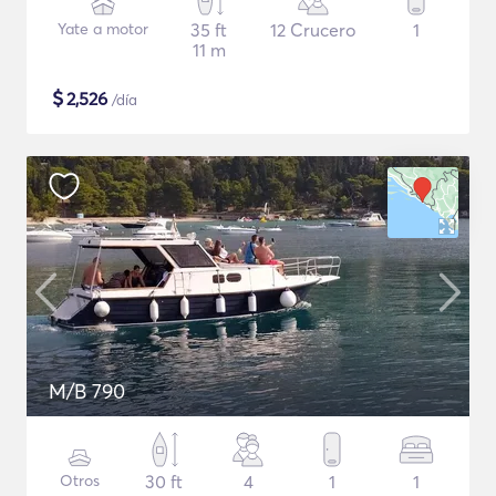
Yate a motor
35 ft
12 Crucero
1
11 m
$
2,526
/día
M/B 790
Otros
30 ft
4
1
1