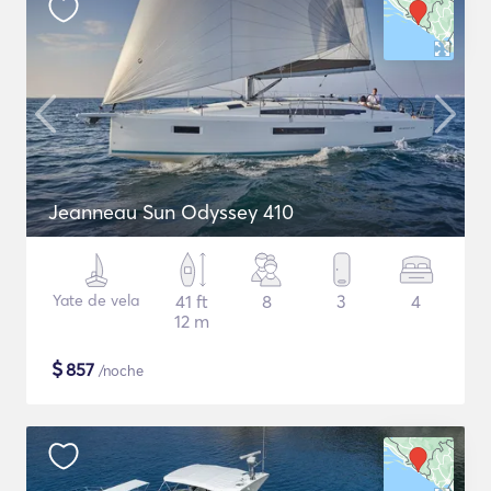
Jeanneau Sun Odyssey 410
Yate de vela
41 ft
8
3
4
12 m
$
857
/noche