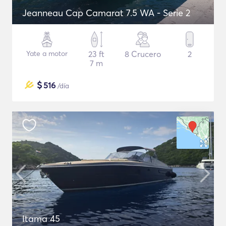
Jeanneau Cap Camarat 7.5 WA - Serie 2
Yate a motor
23 ft
8 Crucero
2
7 m
$
516
/día
Itama 45