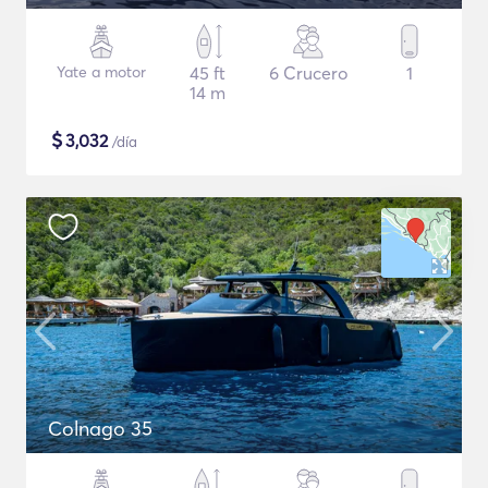
Yate a motor
45 ft
6 Crucero
1
14 m
$
3,032
/día
Colnago 35