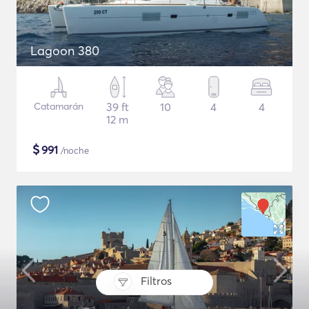
Lagoon 380
Catamarán
39 ft
10
4
4
12 m
$
991
/noche
Filtros