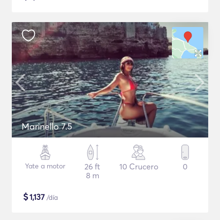
Marinello 7.5
Yate a motor
26 ft
10 Crucero
0
8 m
$
1,137
/día