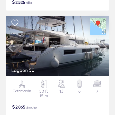
$
2,526
/día
Lagoon 50
Catamarán
50 ft
13
6
7
15 m
$
2,865
/noche