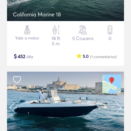
California Marine 18
Yate a motor
18 ft
5 Crucero
0
5 m
$
452
5.0
/día
(1
comentarios
)