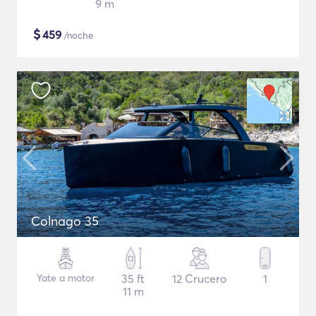
9 m
$
459
/noche
Colnago 35
Yate a motor
35 ft
12 Crucero
1
11 m