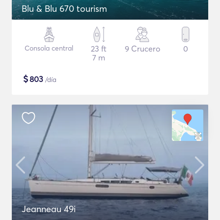
Blu & Blu 670 tourism
Consola central
23 ft
9 Crucero
0
7 m
$
803
/día
Jeanneau 49i