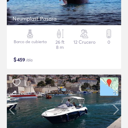
Neumplast Pasara
Barco de cubierta
26 ft
12 Crucero
0
8 m
$
459
/día