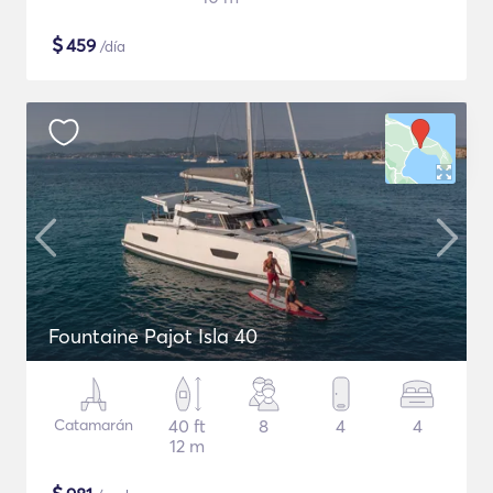
$
459
/día
Fountaine Pajot Isla 40
Catamarán
40 ft
8
4
4
12 m