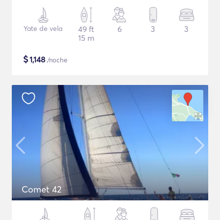
Yate de vela
49 ft
6
3
3
15 m
$
1,148
/noche
Comet 42