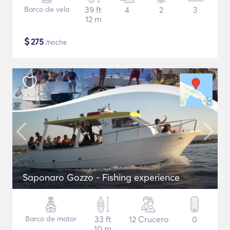
Barco de vela
39 ft
4
2
3
12 m
$
275
/noche
Saponaro Gozzo - Fishing experience
Barco de motor
33 ft
12 Crucero
0
10 m