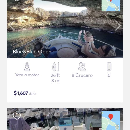
Blue&Blue Open
Yate a motor
26 ft
8 Crucero
0
8 m
$
1,607
/día