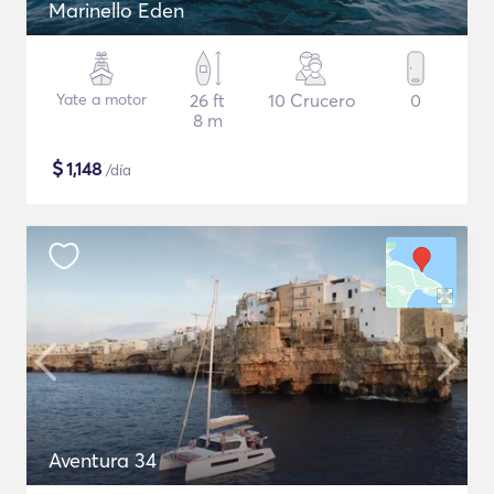
Marinello Eden
Yate a motor
26 ft
10 Crucero
0
8 m
$
1,148
/día
Aventura 34