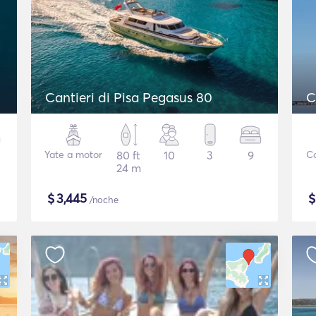
Cantieri di Pisa Pegasus 80
C
Yate a motor
80 ft
10
3
9
C
24 m
$
3,445
/noche