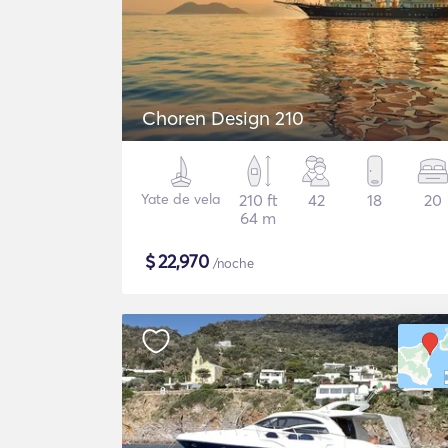
Choren Design 210
Yate de vela
210 ft
42
18
20
64 m
$
22,970
/noche