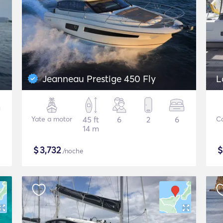
Jeanneau Prestige 450 Fly
L
Yate a motor
45 ft
6
2
6
C
14 m
$
3,732
/noche