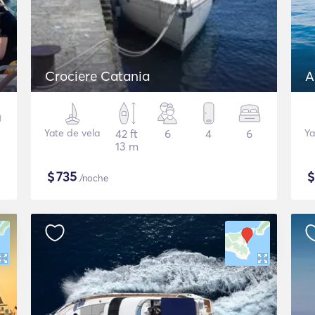
Crociere Catania
A
Yate de vela
42 ft
6
4
6
Ya
13 m
$
735
/noche