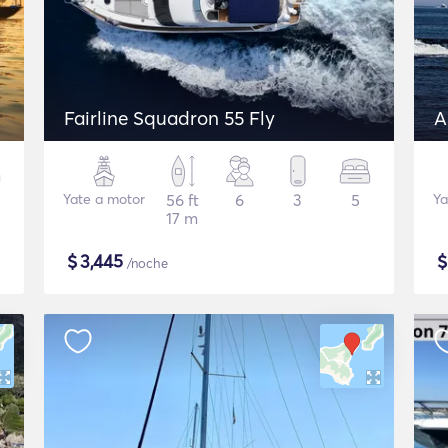
Fairline Squadron 55 Fly
A
Yate a motor
56 ft
6
3
5
Ya
17 m
$
3,445
/noche