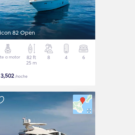
icon 82 Open
te a motor
82 ft
8
4
6
25 m
$
3,502
/noche