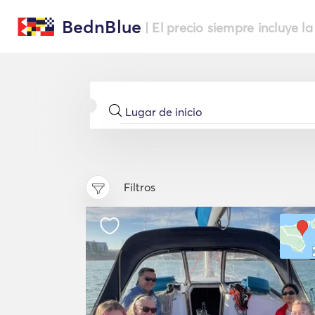
BednBlue
| El precio siempre incluye la
Filtros