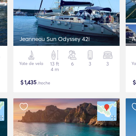
Jeanneau Sun Odyssey 42i
A
Yate de vela
13 ft
6
3
3
Ya
4 m
$
1,435
/noche