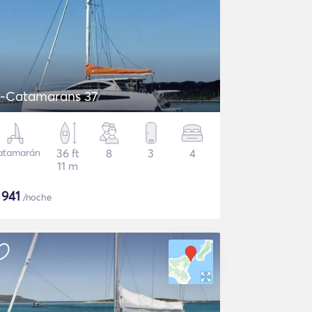
-Catamarans 37
atamarán
36 ft
8
3
4
11 m
$
941
/noche