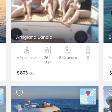
Artigiana Lancia
B
Yate a motor
26 ft
8 Crucero
0
Ya
8 m
$
803
/día