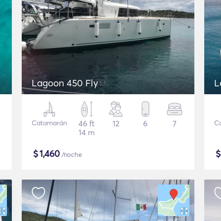
Lagoon 450 Fly
L
Catamarán
46 ft
12
6
7
C
14 m
$
1,460
/noche