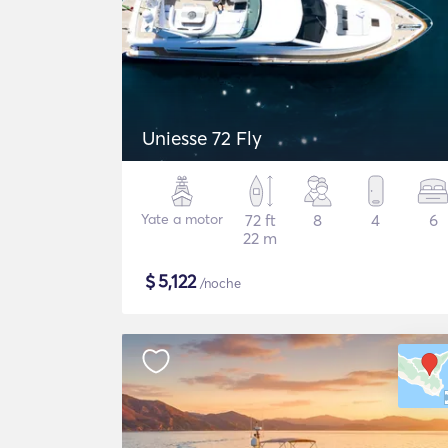
Uniesse 72 Fly
Yate a motor
72 ft
8
4
6
22 m
$
5,122
/noche