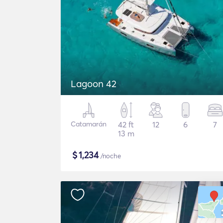
Lagoon 42
Catamarán
42 ft
12
6
7
13 m
$
1,234
/noche