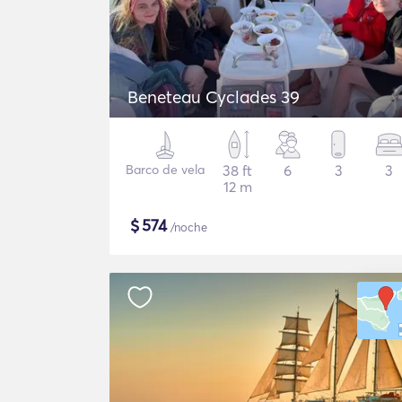
Beneteau Cyclades 39
Barco de vela
38 ft
6
3
3
12 m
$
574
/noche