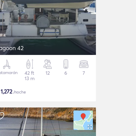
agoon 42
atamarán
42 ft
12
6
7
13 m
$
1,272
/noche