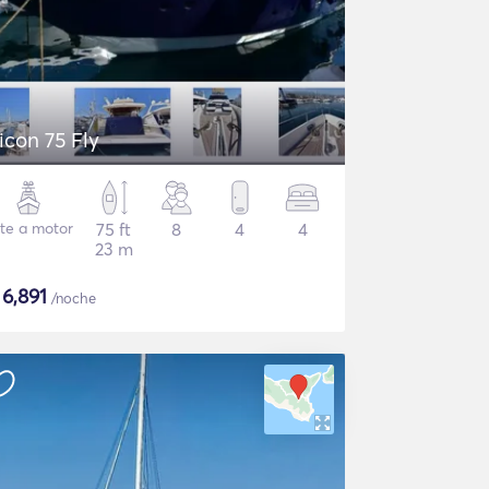
icon 75 Fly
te a motor
75 ft
8
4
4
23 m
$
6,891
/noche