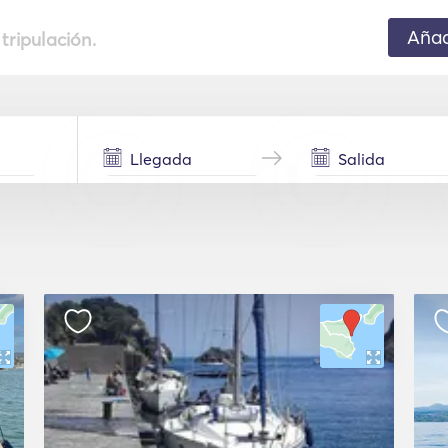
Añad
 tripulación.