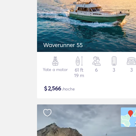
Waverunner 55
Yate a motor
61 ft
6
3
3
19 m
$
2,566
/noche