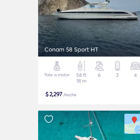
Conam 58 Sport HT
Yate a motor
58 ft
6
3
4
18 m
$
2,297
/noche