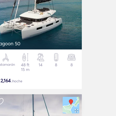
agoon 50
atamarán
48 ft
14
8
8
15 m
$
2,164
/noche