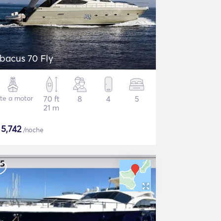
bacus 70 Fly
te a motor
70 ft
8
4
5
21 m
$
5,742
/noche