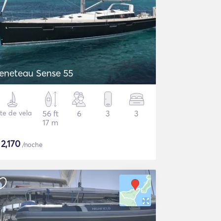
eneteau Sense 55
te de vela
56 ft
6
3
3
17 m
$
2,170
/noche