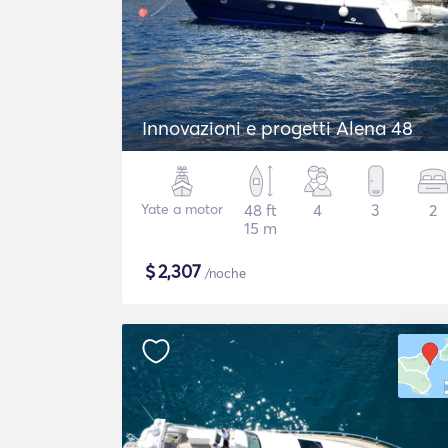
Innovazioni e progetti Alena 48
Yate a motor
48 ft
4
3
2
15 m
$
2,307
/noche