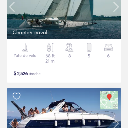
Chantier naval
Yate de vela
68 ft
8
5
6
21 m
$
2,526
/noche