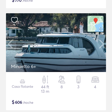
$
770
/noche
Minuetto 6+
Casa flotante
44 ft
8
3
4
13 m
$
606
/noche