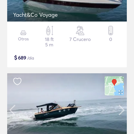
Yacht&Co Voyage
Otros
18 ft
7 Crucero
0
5 m
$
689
/día