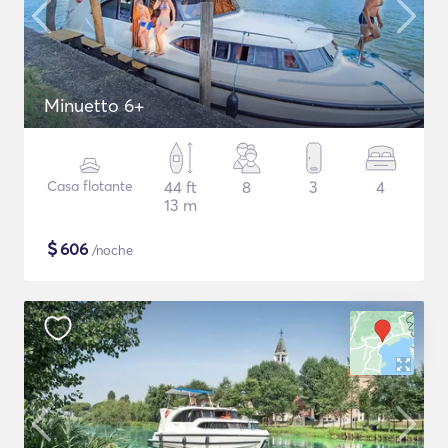
Minuetto 6+
Casa flotante
44 ft
8
3
4
13 m
$
606
/noche