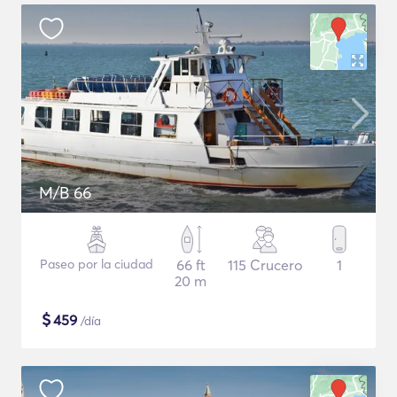
M/B 66
Paseo por la ciudad
66 ft
115 Crucero
1
20 m
$
459
/día