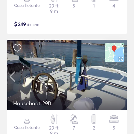
Casa flotante
29 ft
5
1
4
9 m
$
249
/noche
Houseboat 29ft
Casa flotante
29 ft
7
2
5
9 m