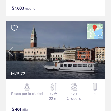
$
1,033
/noche
M/B 72
Paseo por la ciudad
72 ft
120
1
22 m
Crucero
$
401
/día