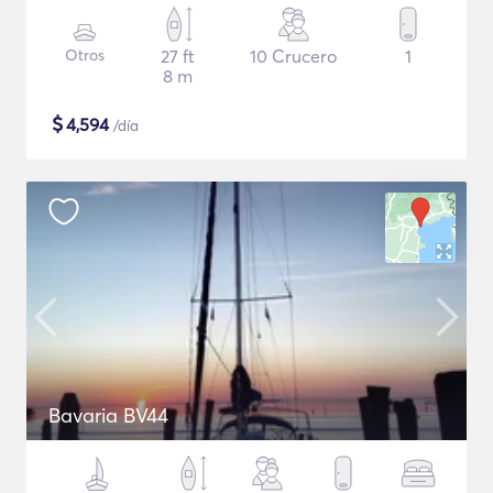
Otros
27 ft
10 Crucero
1
8 m
$
4,594
/día
Bavaria BV44