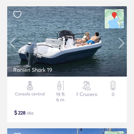
Ranieri Shark 19
Consola central
19 ft
7 Crucero
0
6 m
$
228
/día