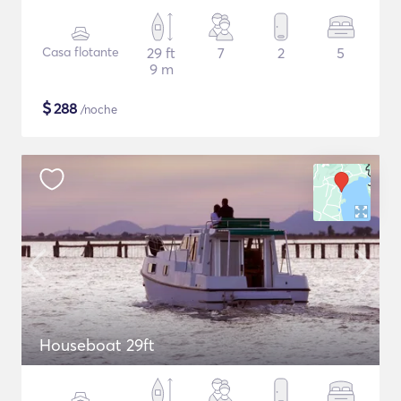
Casa flotante
29 ft
7
2
5
9 m
$
288
/noche
Houseboat 29ft