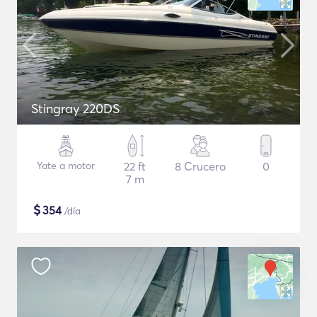
Stingray 220DS
Yate a motor
22 ft
8 Crucero
0
7 m
$
354
/día