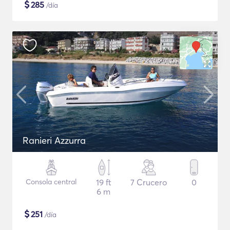
$
285
/día
Ranieri Azzurra
Consola central
19 ft
7 Crucero
0
6 m
$
251
/día