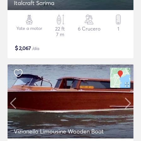
Italcraft Sarima
Yate a motor
22 ft
6 Crucero
1
7 m
$
2,067
/día
Vizianello Limousine Wooden Boat