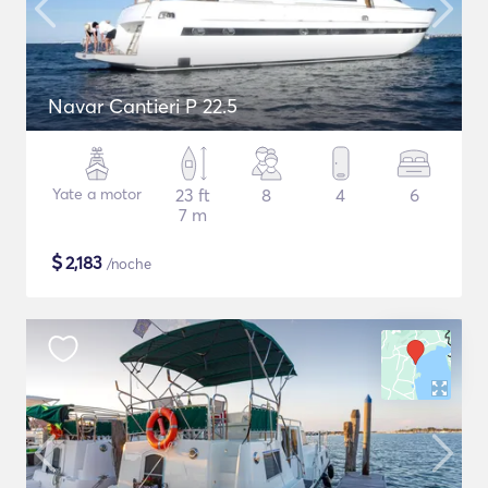
Navar Cantieri P 22.5
Yate a motor
23 ft
8
4
6
7 m
$
2,183
/noche