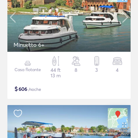
Minuetto 6+
Casa flotante
44 ft
8
3
4
13 m
$
606
/noche