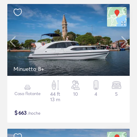
Minuetto 8+
Casa flotante
44 ft
10
4
5
13 m
$
663
/noche