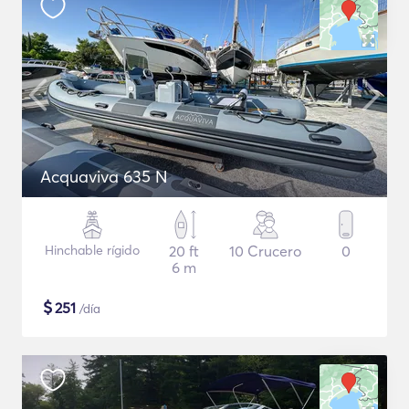
Acquaviva 635 N
Hinchable rígido
20 ft
10 Crucero
0
6 m
$
251
/día