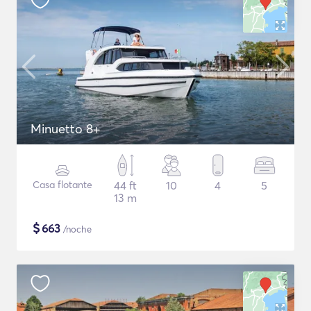
Minuetto 8+
Casa flotante
44 ft
10
4
5
13 m
$
663
/noche