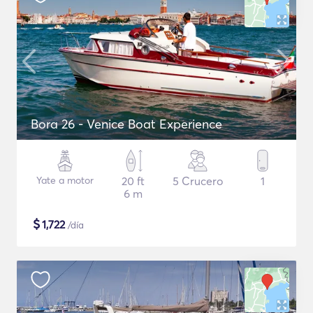
Bora 26 - Venice Boat Experience
Yate a motor
20 ft
5 Crucero
1
6 m
$
1,722
/día