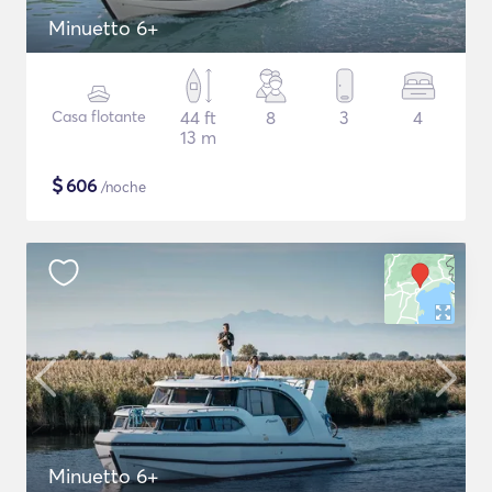
Minuetto 6+
Casa flotante
44 ft
8
3
4
13 m
$
606
/noche
Minuetto 6+