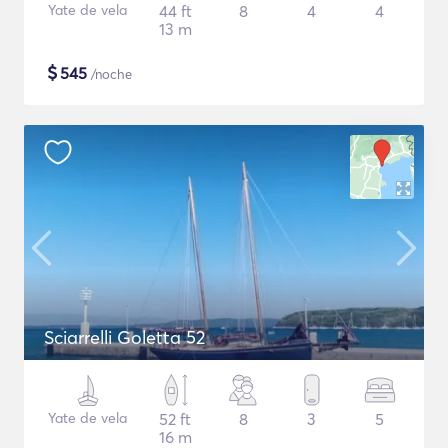
Yate de vela
44 ft
8
4
4
13 m
$
545
/noche
Sciarrelli Goletta 52
Yate de vela
52 ft
8
3
5
16 m