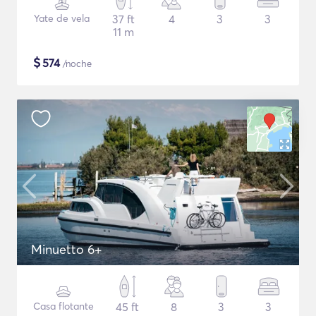
Yate de vela
37 ft
4
3
3
11 m
$
574
/noche
Minuetto 6+
Casa flotante
45 ft
8
3
3