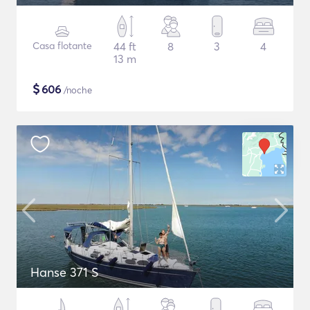
Casa flotante
44 ft
8
3
4
13 m
$
606
/noche
Hanse 371 S