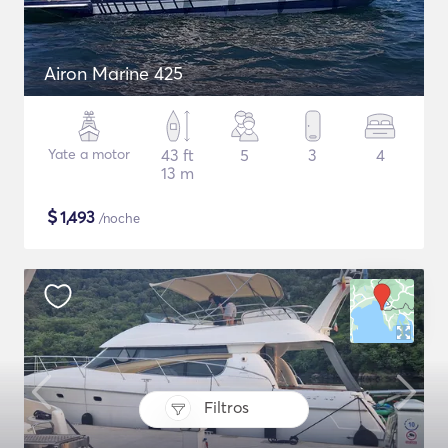
Airon Marine 425
Yate a motor
43 ft
5
3
4
13 m
$
1,493
/noche
Filtros