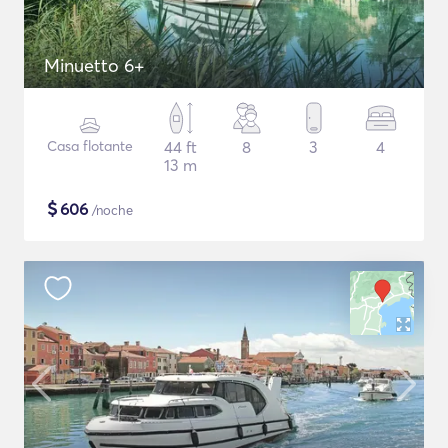
Minuetto 6+
Casa flotante
44 ft
8
3
4
13 m
$
606
/noche