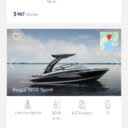
14 m
$
967
/noche
Regal 1900 Sport
Lancha rápida
20 ft
6 Crucero
0
6 m