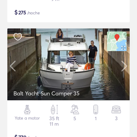
$
275
/noche
Balt Yacht Sun Camper 35
Yate a motor
35 ft
5
1
3
11 m