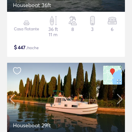
Houseboat 36ft
Casa flotante
36 ft
8
3
6
11 m
$
447
/noche
Houseboat 29ft