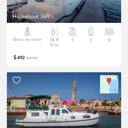
Houseboat 36ft
Barco de motor
36 ft
7
2
6
11 m
$
492
/noche