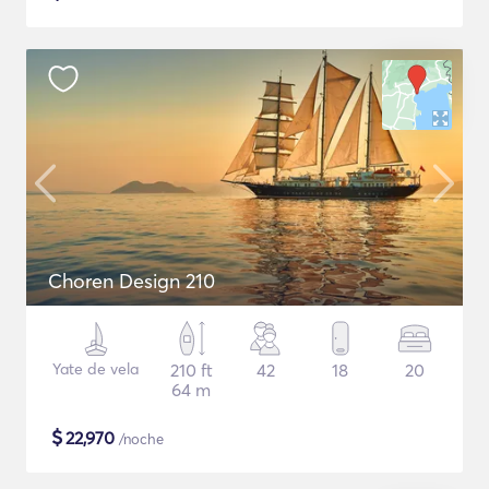
Choren Design 210
Yate de vela
210 ft
42
18
20
64 m
$
22,970
/noche