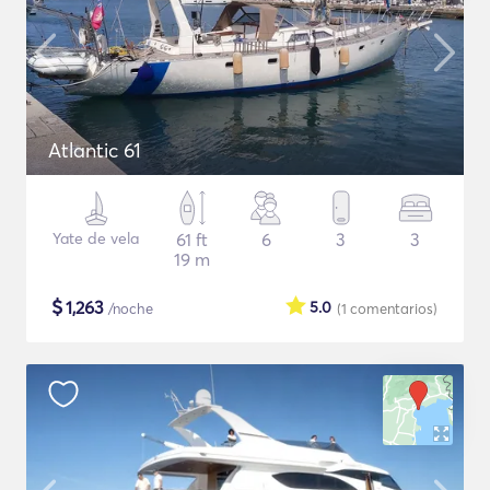
Atlantic 61
Yate de vela
61 ft
6
3
3
19 m
$
1,263
5.0
/noche
(1
comentarios
)