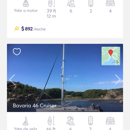
Yate a motor
39 ft
6
2
4
12 m
$
892
/noche
Bavaria 46 Cruiser
Yate de vela
46 ft
6
3
4