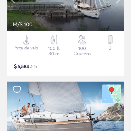
M/S 100
Yate de vela
100 ft
100
3
30 m
Crucero
$
5,584
/día