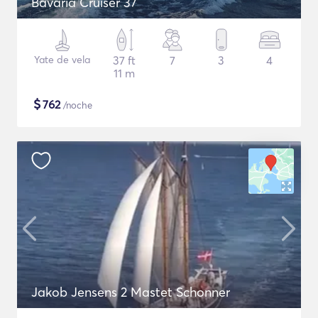
Bavaria Cruiser 37
Yate de vela
37 ft
7
3
4
11 m
$
762
/noche
Jakob Jensens 2 Mastet Schonner