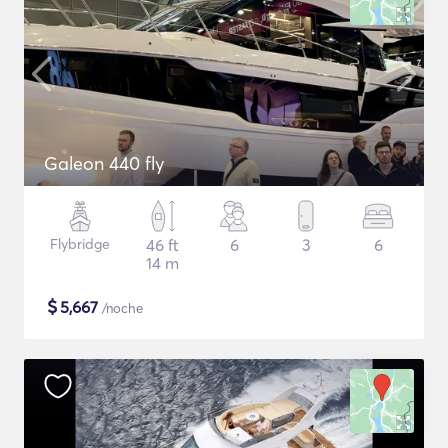
Galeon 440 fly
Flybridge
46 ft
6
3
6
14 m
$
5,667
/noche