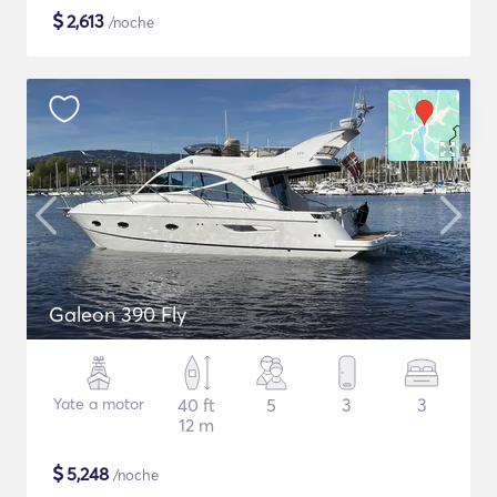
$
2,613
/noche
Galeon 390 Fly
Yate a motor
40 ft
5
3
3
12 m
$
5,248
/noche