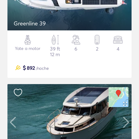
Greenline 39
Yate a motor
39 ft
6
2
4
12 m
$
892
/noche