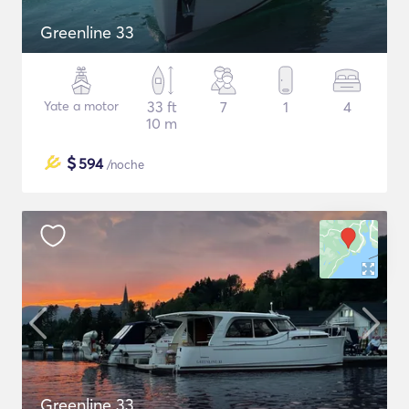
Greenline 33
Yate a motor
33 ft
7
1
4
10 m
$
594
/noche
Greenline 33