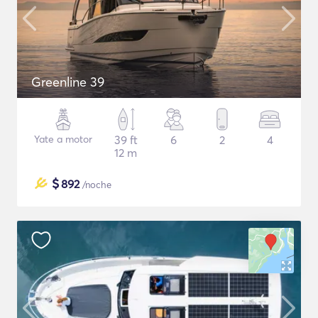
Greenline 39
Yate a motor
39 ft
6
2
4
12 m
$
892
/noche