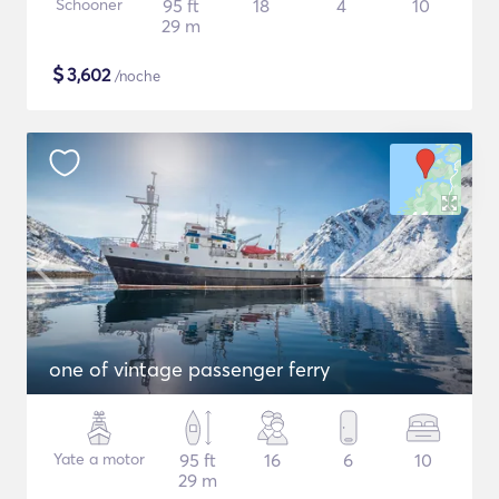
Schooner
95 ft
18
4
10
29 m
$
3,602
/noche
one of vintage passenger ferry
Yate a motor
95 ft
16
6
10
29 m