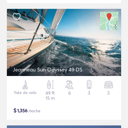
Jeanneau Sun Odyssey 49 DS
Yate de vela
49 ft
6
3
3
15 m
$
1,356
/noche