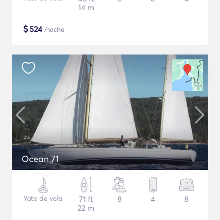
14 m
$
524
/noche
Ocean 71
Yate de vela
71 ft
8
4
8
22 m