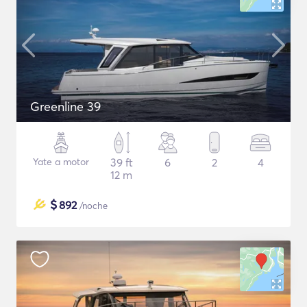
Greenline 39
Yate a motor
39 ft
6
2
4
12 m
$
892
/noche