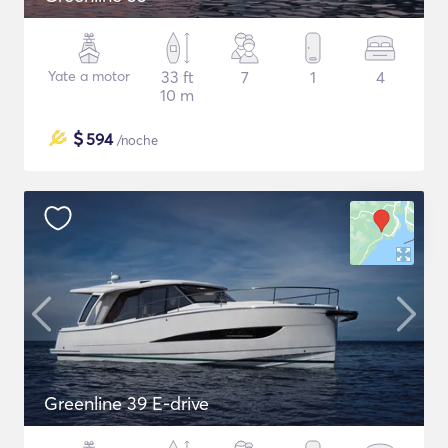
Yate a motor
33 ft
7
1
4
10 m
$
594
/noche
Greenline 39 E-drive