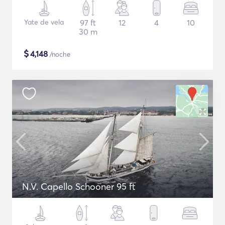
Yate de vela
97 ft
12
4
10
30 m
$
4,148
/noche
N.V. Capello Schooner 95 ft