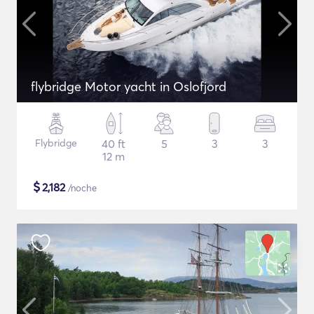
flybridge Motor yacht in Oslofjord
Flybridge
40 ft
5
3
3
12 m
$
2,182
/noche