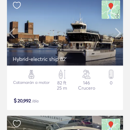
Hybrid-electric ship 82'
Catamarán a motor
82 ft
146
0
25 m
Crucero
$
20,992
/día