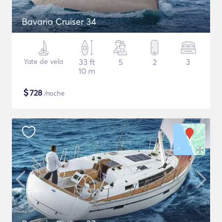
Bavaria Cruiser 34
Yate de vela
33 ft
5
2
3
10 m
$
728
/noche