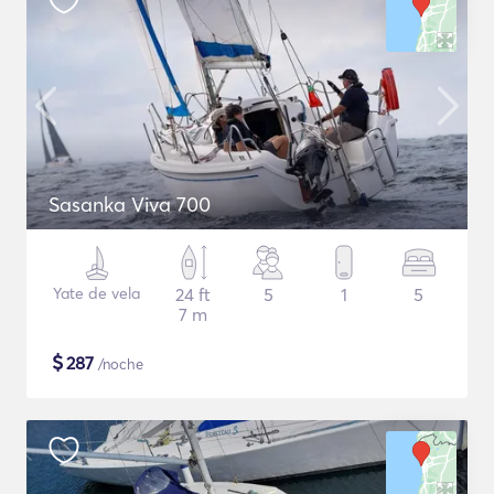
Sasanka Viva 700
Yate de vela
24 ft
5
1
5
7 m
$
287
/noche