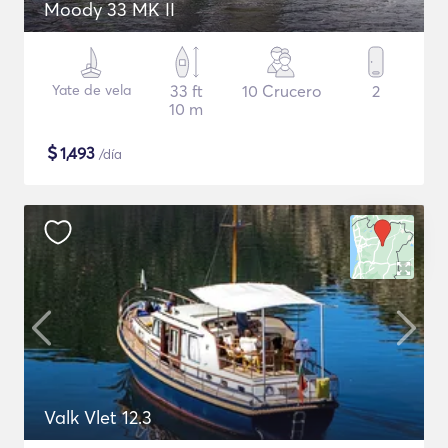
Moody 33 MK II
Yate de vela
33 ft
10 Crucero
2
10 m
$
1,493
/día
Valk Vlet 12.3