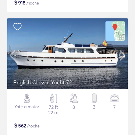
$
918
/noche
English Classic Yacht 72
Yate a motor
72 ft
8
3
7
22 m
$
562
/noche