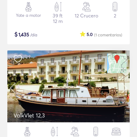
Yate a motor
39 ft
12 Crucero
2
12 m
$
1,435
5.0
/día
(1
comentarios
)
ValkVlet 12,3