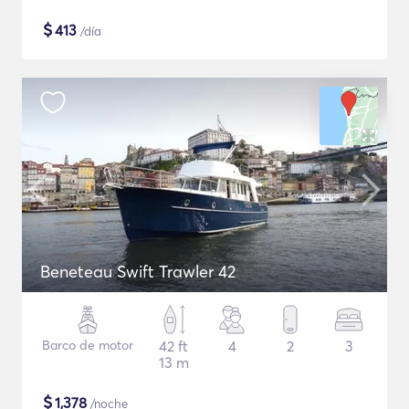
$
413
/día
Beneteau Swift Trawler 42
Barco de motor
42 ft
4
2
3
13 m
$
1,378
/noche