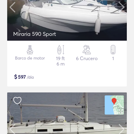
Miraria 590 Sport
Barco de motor
19 ft
6 Crucero
1
6 m
$
597
/día