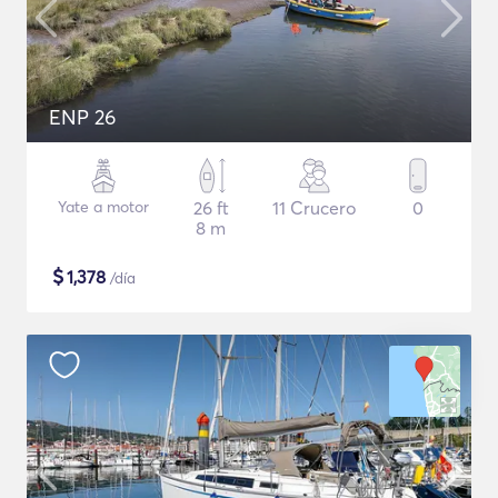
ENP 26
Yate a motor
26 ft
11 Crucero
0
8 m
$
1,378
/día