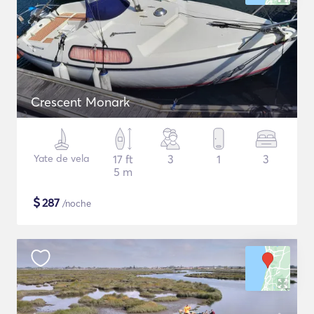
Crescent Monark
Yate de vela
17 ft
3
1
3
5 m
$
287
/noche