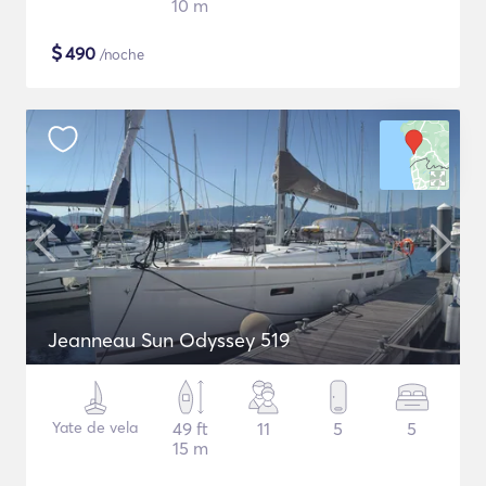
10 m
$
490
/noche
Jeanneau Sun Odyssey 519
Yate de vela
49 ft
11
5
5
15 m