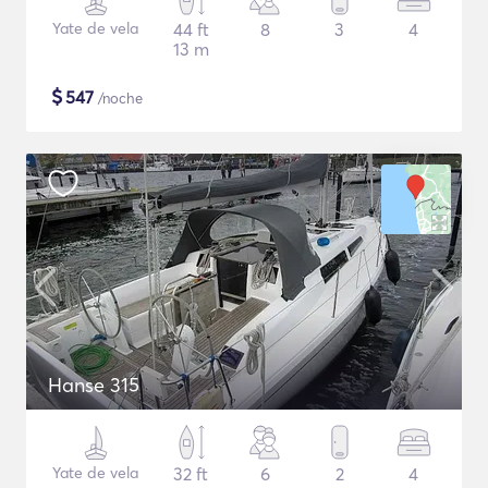
Yate de vela
44 ft
8
3
4
13 m
$
547
/noche
Hanse 315
Yate de vela
32 ft
6
2
4