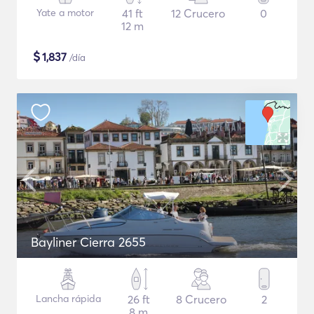
Yate a motor
41 ft
12 Crucero
0
12 m
$
1,837
/día
Bayliner Cierra 2655
Lancha rápida
26 ft
8 Crucero
2
8 m