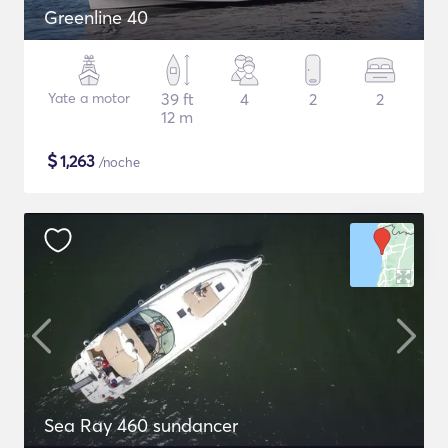
Greenline 40
Yate a motor
39 ft
4
2
2
12 m
$
1,263
/noche
Sea Ray 460 sundancer