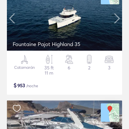
Fountaine Pajot Highland 35
Catamarán
35 ft
6
2
3
11 m
$
953
/noche