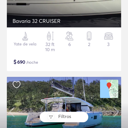
Bavaria 32 CRUISER
Yate de vela
32 ft
6
2
3
10 m
$
690
/noche
Filtros