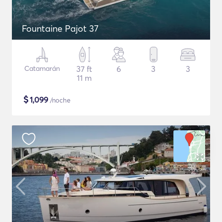
Fountaine Pajot 37
Catamarán
37 ft
6
3
3
11 m
$
1,099
/noche