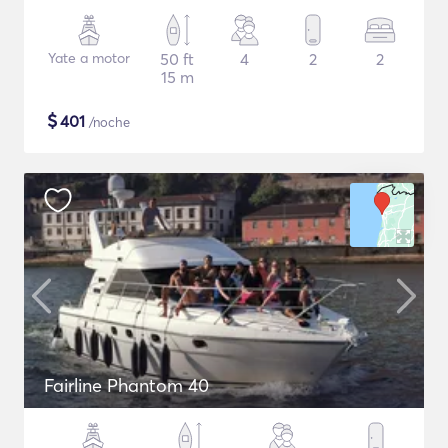
Yate a motor
50 ft
4
2
2
15 m
$
401
/noche
Fairline Phantom 40