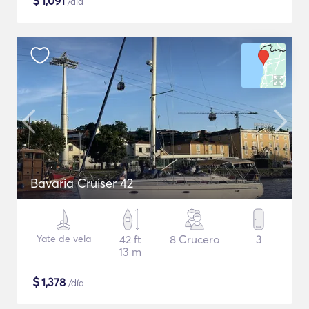
$
1,091
/día
Bavaria Cruiser 42
Yate de vela
42 ft
8 Crucero
3
13 m
$
1,378
/día