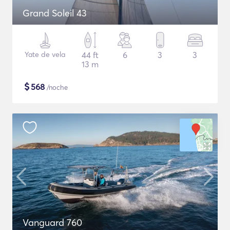
Grand Soleil 43
Yate de vela
44 ft
6
3
3
13 m
$
568
/noche
Vanguard 760