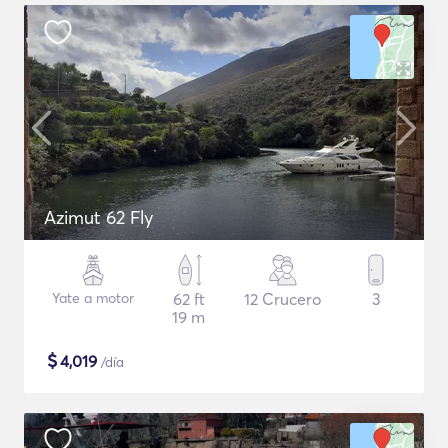
Azimut 62 Fly
Yate a motor
62 ft
12 Crucero
3
19 m
$
4,019
/día