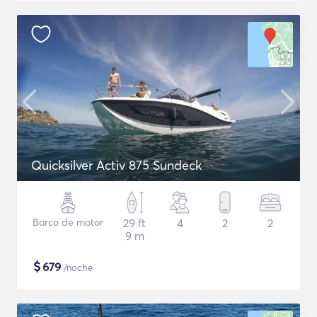
Quicksilver Activ 875 Sundeck
Barco de motor
29 ft
4
2
2
9 m
$
679
/noche