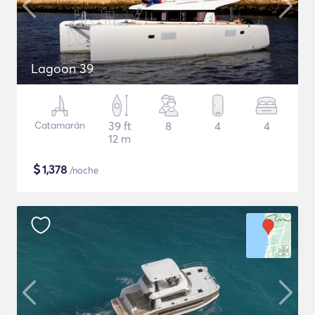
Lagoon 39
Catamarán
39 ft
8
4
4
12 m
$
1,378
/noche