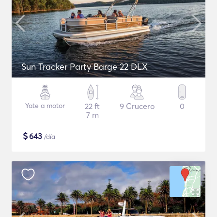
Sun Tracker Party Barge 22 DLX
Yate a motor
22 ft
9 Crucero
0
7 m
$
643
/día