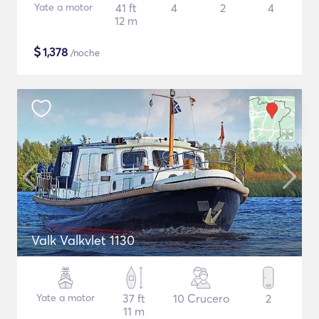
Yate a motor
41 ft
4
2
4
12 m
$
1,378
/noche
Valk Valkvlet 1130
Yate a motor
37 ft
10 Crucero
2
11 m