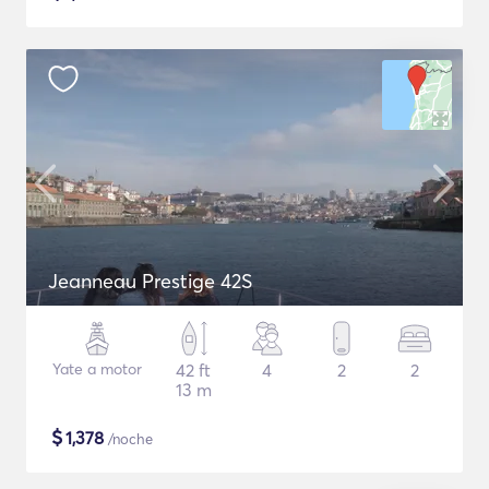
Jeanneau Prestige 42S
Yate a motor
42 ft
4
2
2
13 m
$
1,378
/noche