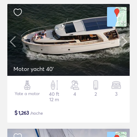
Motor yacht 40'
Yate a motor
40 ft
4
2
3
12 m
$
1,263
/noche