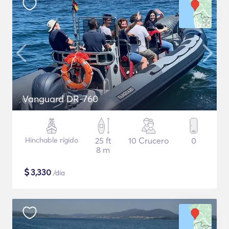
Vanguard DR-760
Hinchable rígido
25 ft
10 Crucero
0
8 m
$
3,330
/día