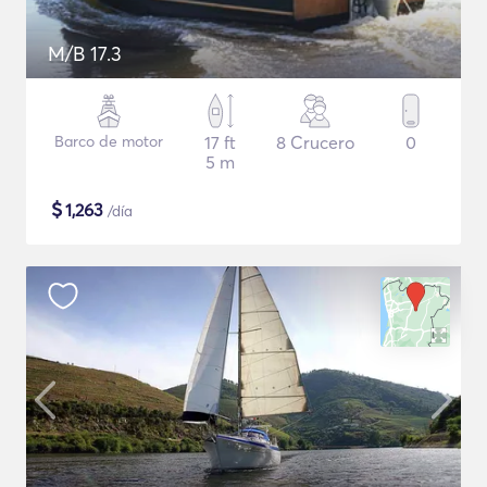
M/B 17.3
Barco de motor
17 ft
8 Crucero
0
5 m
$
1,263
/día