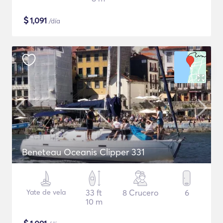
$
1,091
/día
Beneteau Oceanis Clipper 331
Yate de vela
33 ft
8 Crucero
6
10 m