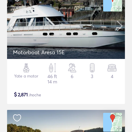
Motorboat Aresa 15E
Yate a motor
46 ft
6
3
4
14 m
$
2,871
/noche