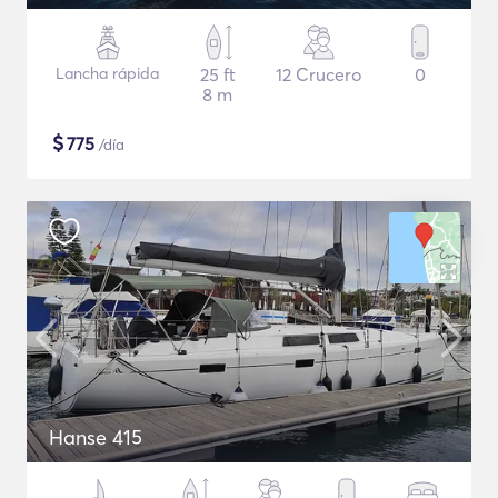
Lancha rápida
25 ft
12 Crucero
0
8 m
$
775
/día
Hanse 415