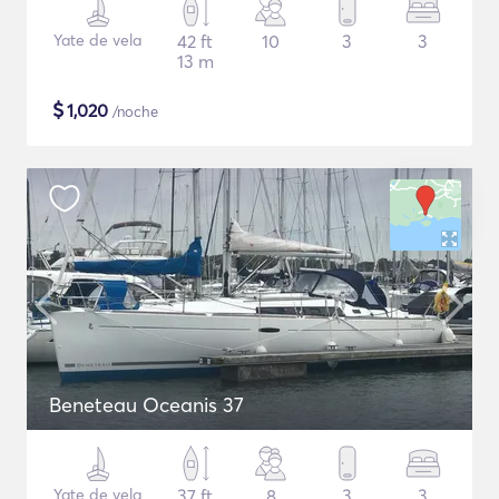
Yate de vela
42 ft
10
3
3
13 m
$
1,020
/noche
Beneteau Oceanis 37
Yate de vela
37 ft
8
3
3