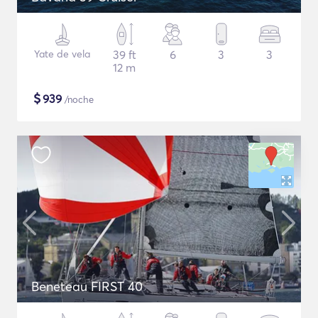
Yate de vela
39 ft
6
3
3
12 m
$
939
/noche
Beneteau FIRST 40