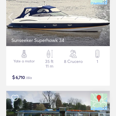
Sunseeker Superhawk 34
Yate a motor
35 ft
8 Crucero
1
11 m
$
6,710
/día