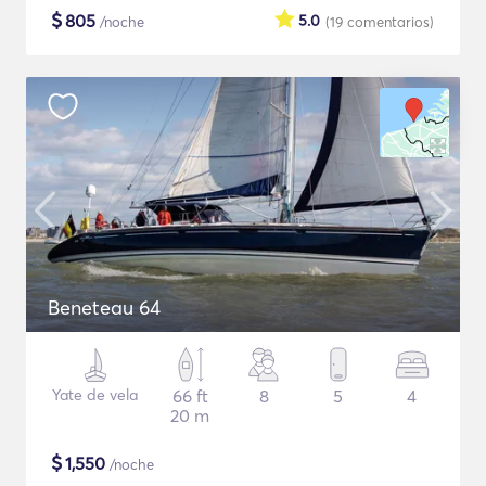
$
805
5.0
/noche
(19
comentarios
)
Beneteau 64
Yate de vela
66 ft
8
5
4
20 m
$
1,550
/noche