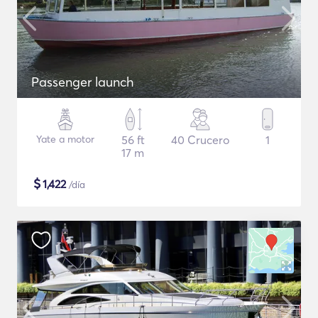
Passenger launch
Yate a motor
56 ft
40 Crucero
1
17 m
$
1,422
/día