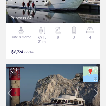
Princess 67
Yate a motor
69 ft
8
3
4
21 m
$
8,724
/noche