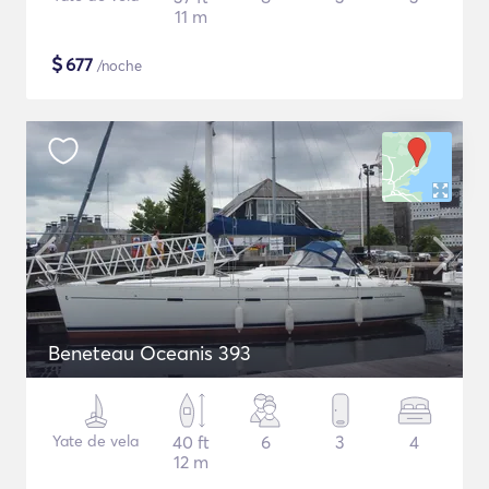
11 m
$
677
/noche
Beneteau Oceanis 393
Yate de vela
40 ft
6
3
4
12 m