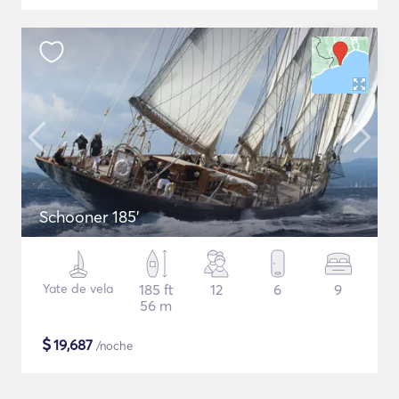
Schooner 185'
Yate de vela
185 ft
12
6
9
56 m
$
19,687
/noche