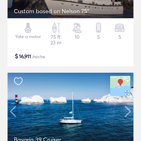
Custom based on Nelson 75"
Yate a motor
75 ft
10
5
5
23 m
$
16,911
/noche
Bavaria 39 Cruiser