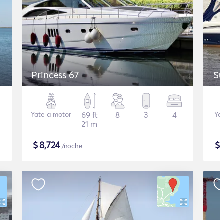
Princess 67
S
Yate a motor
69 ft
8
3
4
Y
21 m
$
8,724
/noche