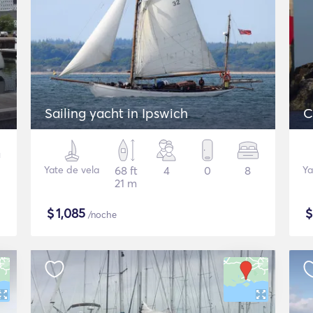
Sailing yacht in Ipswich
C
Yate de vela
68 ft
4
0
8
Ya
21 m
$
1,085
/noche