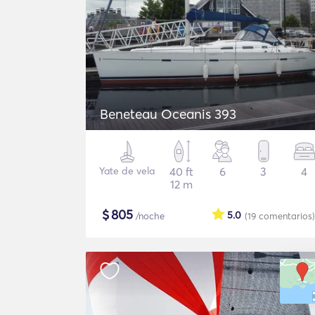
Beneteau Oceanis 393
Yate de vela
40 ft
6
3
4
12 m
$
805
5.0
/noche
(19
comentarios
)