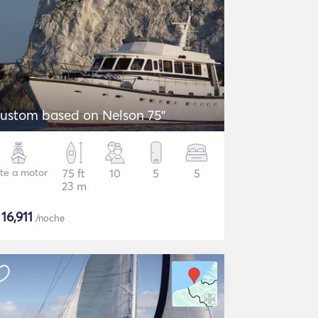
ustom based on Nelson 75"
te a motor
75 ft
10
5
5
23 m
$
16,911
/noche