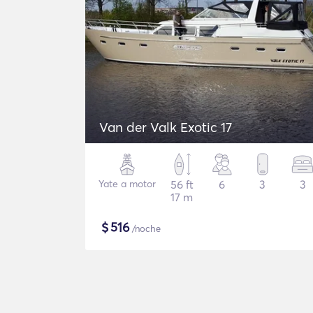
Van der Valk Exotic 17
Yate a motor
56 ft
6
3
3
17 m
$
516
/noche