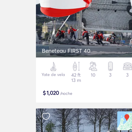
Beneteau FIRST 40
Yate de vela
42 ft
10
3
3
13 m
$
1,020
/noche