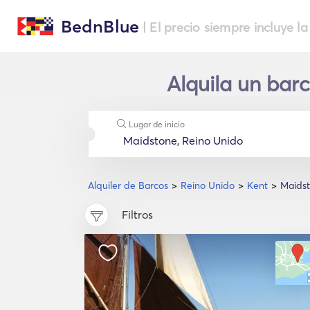
BednBlue
| El precio siempre incluye la
Alquila un bar
Lugar de inicio
Alquiler de Barcos
Reino Unido
Kent
Maids
Filtros