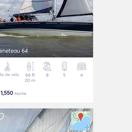
eneteau 64
te de vela
66 ft
8
5
4
20 m
$
1,550
/noche