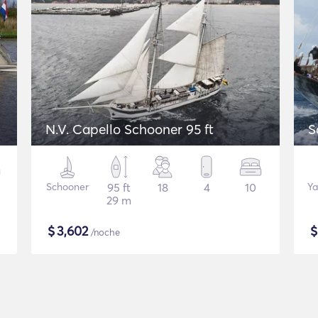
N.V. Capello Schooner 95 ft
S
Schooner
95 ft
18
4
10
Ya
29 m
$
3,602
/noche