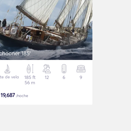
chooner 185'
te de vela
185 ft
12
6
9
56 m
$
19,687
/noche