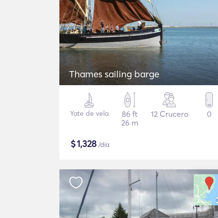
Thames sailing barge
Yate de vela
86 ft
12 Crucero
0
26 m
$
1,328
/día