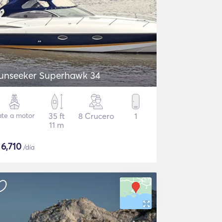
unseeker Superhawk 34
ate a motor
35 ft
8 Crucero
1
11 m
$
6,710
/día