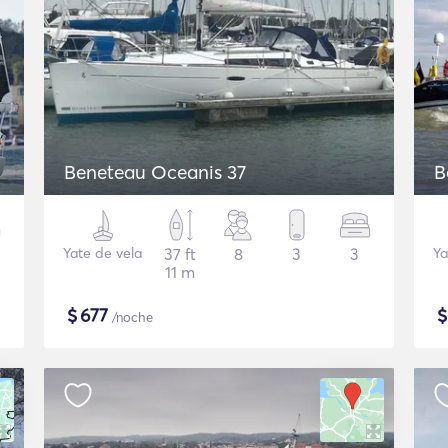
Beneteau Oceanis 37
B
Yate de vela
37 ft
8
3
3
Ya
11 m
$
677
/noche