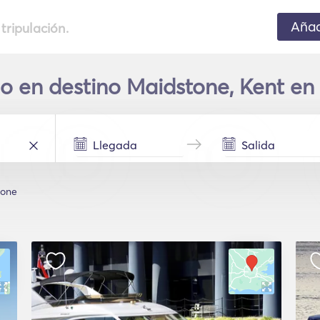
Añad
 tripulación.
co en destino Maidstone, Kent en
tone