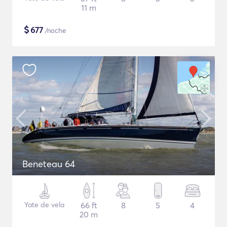
11 m
$
677
/noche
Beneteau 64
Yate de vela
66 ft
8
5
4
20 m