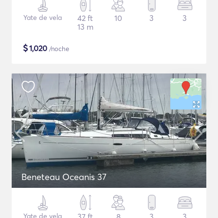
Yate de vela
42 ft
10
3
3
13 m
$
1,020
/noche
Beneteau Oceanis 37
Yate de vela
37 ft
8
3
3