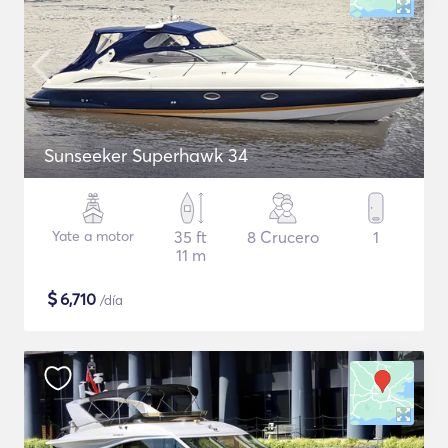
Sunseeker Superhawk 34
Yate a motor
35 ft
8 Crucero
1
11 m
$
6,710
/día