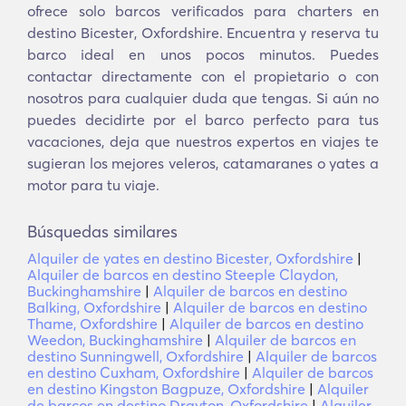
ofrece solo barcos verificados para charters en
destino Bicester, Oxfordshire. Encuentra y reserva tu
barco ideal en unos pocos minutos. Puedes
contactar directamente con el propietario o con
nosotros para cualquier duda que tengas. Si aún no
puedes decidirte por el barco perfecto para tus
vacaciones, deja que nuestros expertos en viajes te
sugieran los mejores veleros, catamaranes o yates a
motor para tu viaje.
Búsquedas similares
Alquiler de yates en destino Bicester, Oxfordshire
|
Alquiler de barcos en destino Steeple Claydon,
Buckinghamshire
|
Alquiler de barcos en destino
Balking, Oxfordshire
|
Alquiler de barcos en destino
Thame, Oxfordshire
|
Alquiler de barcos en destino
Weedon, Buckinghamshire
|
Alquiler de barcos en
destino Sunningwell, Oxfordshire
|
Alquiler de barcos
en destino Cuxham, Oxfordshire
|
Alquiler de barcos
en destino Kingston Bagpuze, Oxfordshire
|
Alquiler
de barcos en destino Drayton, Oxfordshire
|
Alquiler