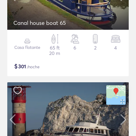
Canal house boat 65
Casa flotante
65 ft
6
2
4
20 m
$
301
/noche