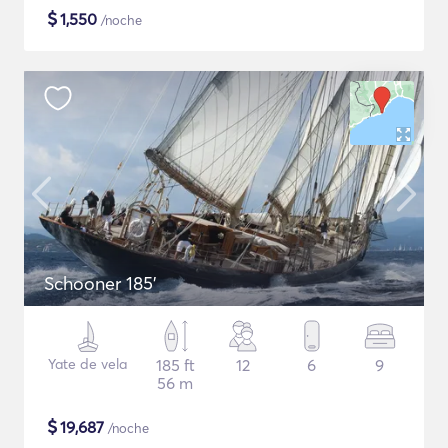
$
1,550
/noche
Schooner 185'
Yate de vela
185 ft
12
6
9
56 m
$
19,687
/noche