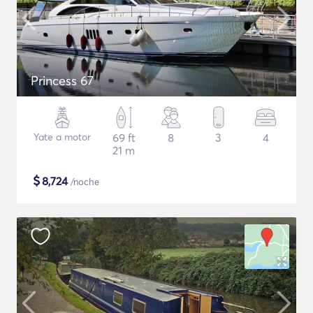
Princess 67
Yate a motor
69 ft
8
3
4
21 m
$
8,724
/noche