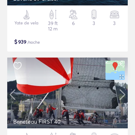
Yate de vela
39 ft
6
3
3
12 m
$
939
/noche
Beneteau FIRST 40