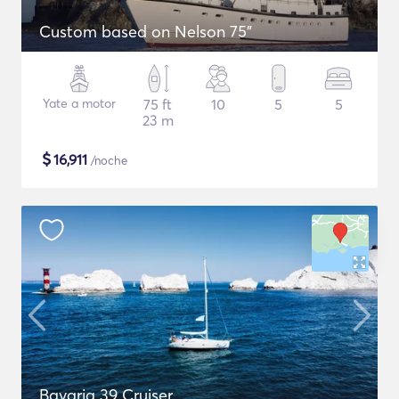
Custom based on Nelson 75"
Yate a motor
75 ft
10
5
5
23 m
$
16,911
/noche
Bavaria 39 Cruiser