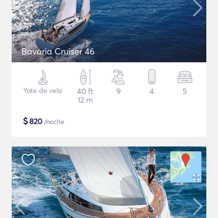
Bavaria Cruiser 46
Yate de vela
40 ft
9
4
5
12 m
$
820
/noche