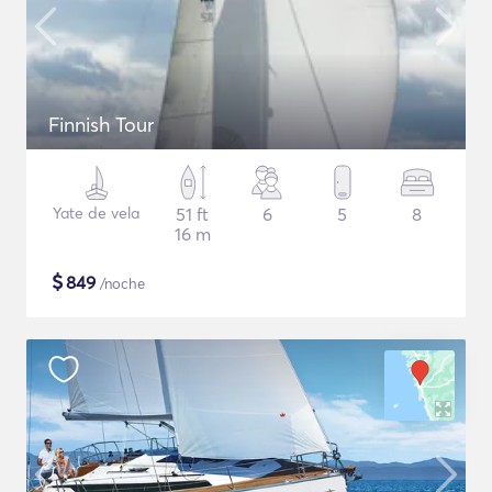
Finnish Tour
Yate de vela
51 ft
6
5
8
16 m
$
849
/noche