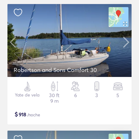
Robertson and Sons Comfort 30
Yate de vela
30 ft
6
3
5
9 m
$
918
/noche