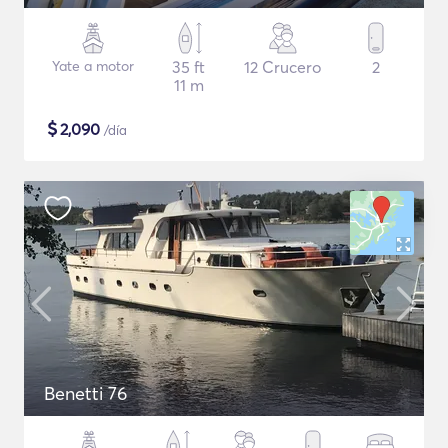
Yate a motor
35 ft
12 Crucero
2
11 m
$
2,090
/día
Benetti 76