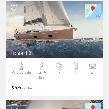
Hanse 418
Yate de vela
41 ft
7
3
4
12 m
$
828
/noche