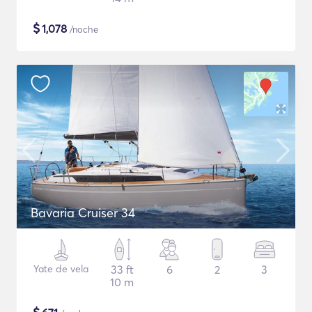
$
1,078
/noche
Bavaria Cruiser 34
Yate de vela
33 ft
6
2
3
10 m