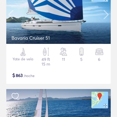
Bavaria Cruiser 51
Yate de vela
49 ft
11
5
6
15 m
$
863
/noche