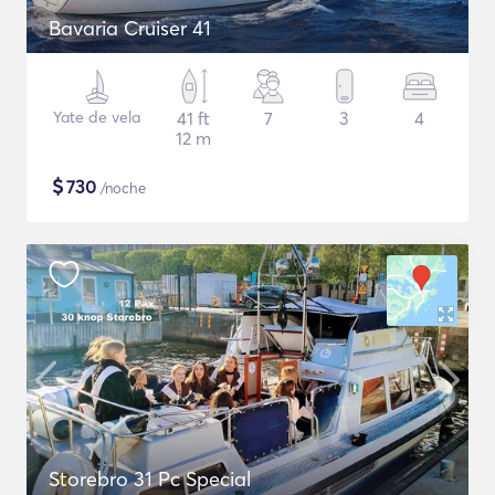
Bavaria Cruiser 41
Yate de vela
41 ft
7
3
4
12 m
$
730
/noche
Storebro 31 Pc Special