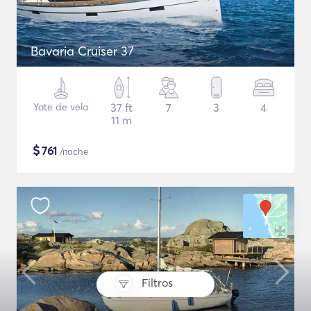
Bavaria Cruiser 37
Yate de vela
37 ft
7
3
4
11 m
$
761
/noche
Filtros