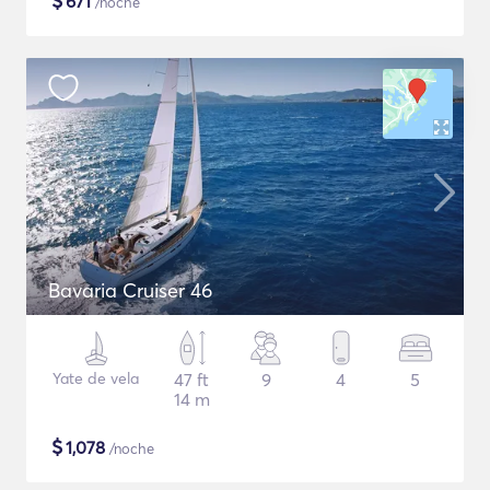
$
671
/noche
Bavaria Cruiser 46
Yate de vela
47 ft
9
4
5
14 m
$
1,078
/noche