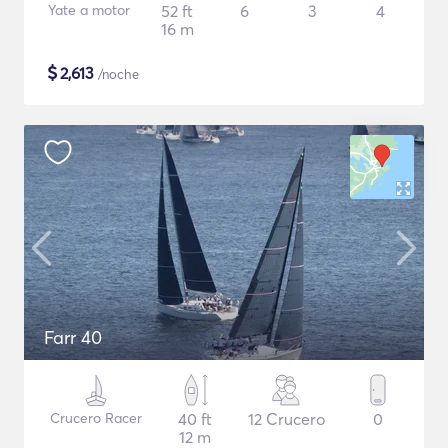
Yate a motor
52 ft
6
3
4
16 m
$
2,613
/noche
Farr 40
Crucero Racer
40 ft
12 Crucero
0
12 m