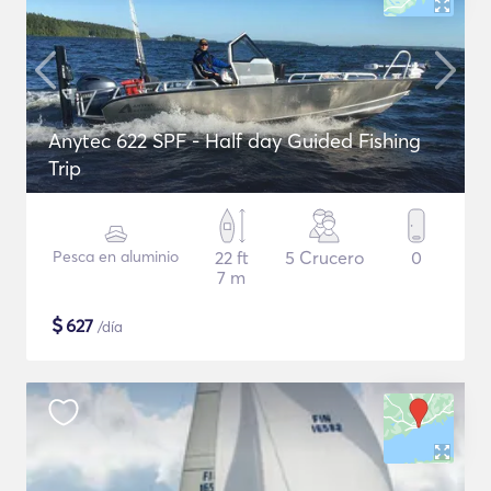
Anytec 622 SPF - Half day Guided Fishing
Trip
Pesca en aluminio
22 ft
5 Crucero
0
7 m
$
627
/día