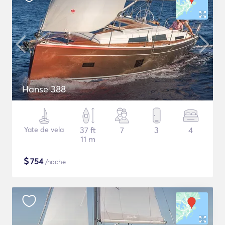
Hanse 388
Yate de vela
37 ft
7
3
4
11 m
$
754
/noche