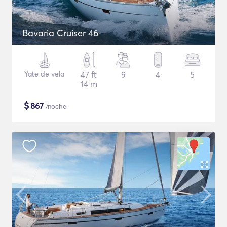
Bavaria Cruiser 46
Yate de vela
47 ft
9
4
5
14 m
$
867
/noche