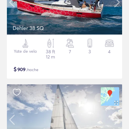
Dehler 38 SQ
Yate de vela
38 ft
7
3
4
12 m
$
909
/noche