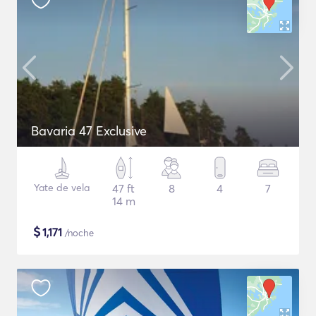
Bavaria 47 Exclusive
Yate de vela
47 ft
8
4
7
14 m
$
1,171
/noche