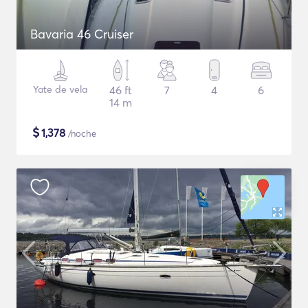
Bavaria 46 Cruiser
Yate de vela
46 ft
7
4
6
14 m
$
1,378
/noche