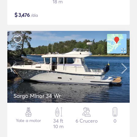
18 m
$
3,476
/día
Sargo Minor 34 Wr
Yate a motor
34 ft
6 Crucero
0
10 m