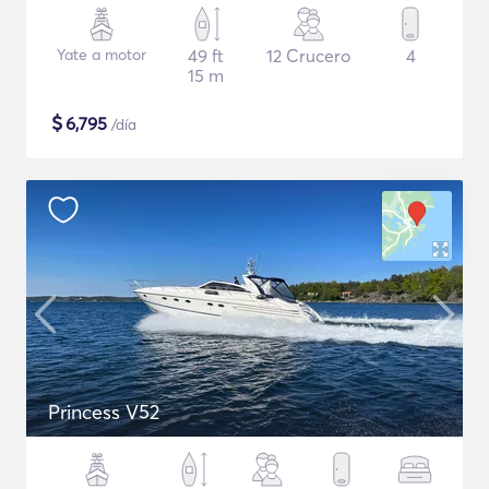
Yate a motor
49 ft
12 Crucero
4
15 m
$
6,795
/día
Princess V52