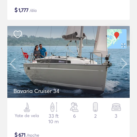
$
1,777
/día
Bavaria Cruiser 34
Yate de vela
33 ft
6
2
3
10 m
$
671
/noche