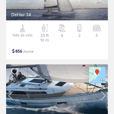
Dehler 34
Yate de vela
33 ft
6
2
3
10 m
$
856
/noche