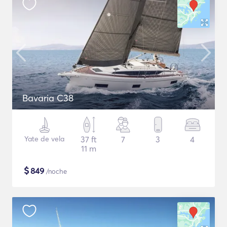
Bavaria C38
Yate de vela
37 ft
7
3
4
11 m
$
849
/noche