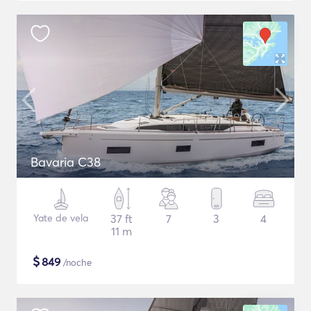
Bavaria C38
Yate de vela
37 ft
7
3
4
11 m
$
849
/noche