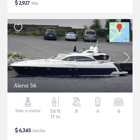
$
2,927
/día
Alena 56
Yate a motor
56 ft
8
4
6
17 m
$
6,345
/noche