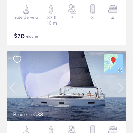
Yate de vela
33 ft
7
3
4
10 m
$
713
/noche
Bavaria C38