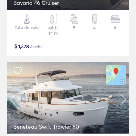
Bavaria 46 Cruiser
Yate de vela
46 ft
8
4
6
14 m
$
1,378
/noche
Beneteau Swift Trawler 50