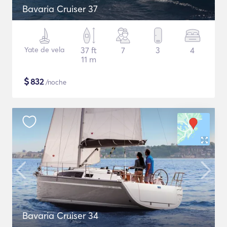
Bavaria Cruiser 37
Yate de vela
37 ft
7
3
4
11 m
$
832
/noche
Bavaria Cruiser 34