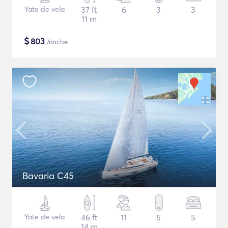
Yate de vela
37 ft
6
3
3
11 m
$
803
/noche
Bavaria C45
Yate de vela
46 ft
11
5
5
14 m