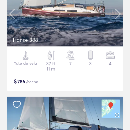
Hanse 388
Yate de vela
37 ft
7
3
4
11 m
$
786
/noche