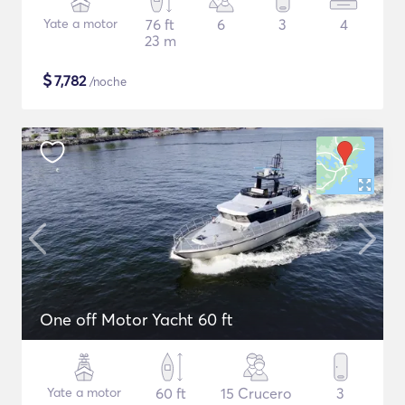
Yate a motor
76 ft
6
3
4
23 m
$
7,782
/noche
One off Motor Yacht 60 ft
Yate a motor
60 ft
15 Crucero
3