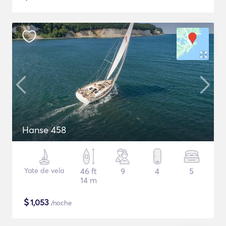
Hanse 458
Yate de vela
46 ft
9
4
5
14 m
$
1,053
/noche