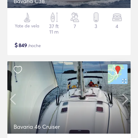
Bavaria C38
Yate de vela
37 ft
7
3
4
11 m
$
849
/noche
Bavaria 46 Cruiser