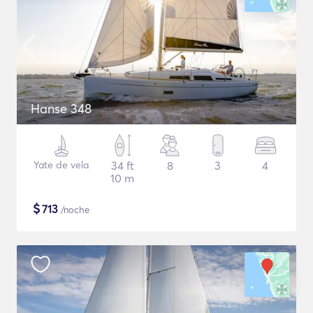
Hanse 348
Yate de vela
34 ft
8
3
4
10 m
$
713
/noche