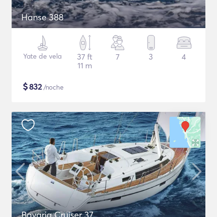
Hanse 388
Yate de vela
37 ft
7
3
4
11 m
$
832
/noche
Bavaria Cruiser 37