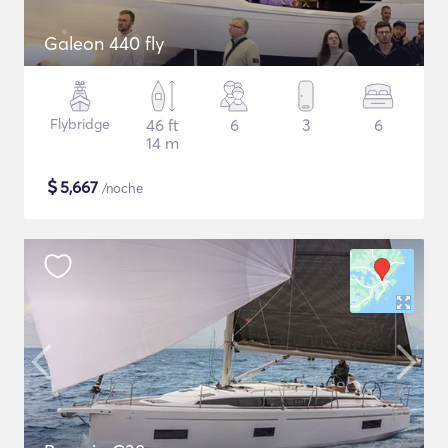
Galeon 440 fly
Flybridge
46 ft
6
3
6
14 m
$
5,667
/noche