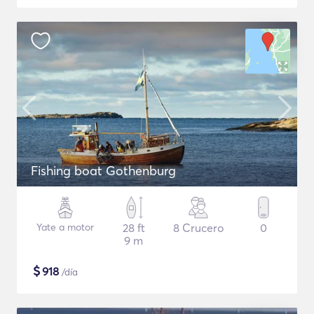
Fishing boat Gothenburg
Yate a motor
28 ft
8 Crucero
0
9 m
$
918
/día