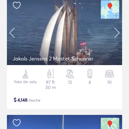
Jakob Jensens 2 Mastet Schonner
Yate de vela
97 ft
12
4
10
30 m
$
4,148
/noche