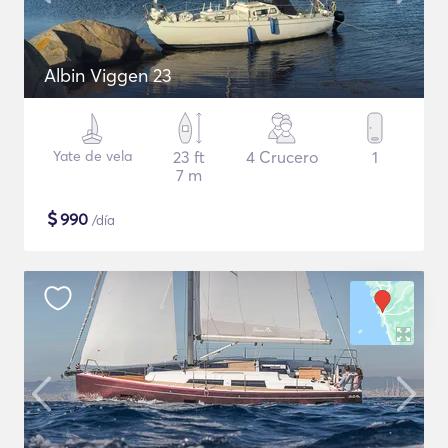
Albin Viggen 23
Yate de vela
23 ft
4 Crucero
1
7 m
$
990
/día