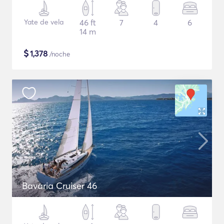
Yate de vela
46 ft
7
4
6
14 m
$
1,378
/noche
Bavaria Cruiser 46