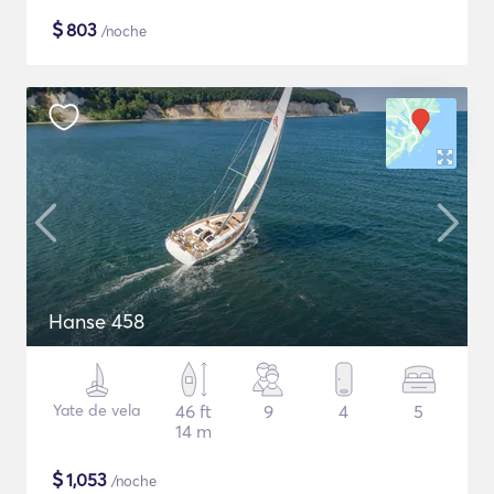
$
803
/noche
Hanse 458
Yate de vela
46 ft
9
4
5
14 m
$
1,053
/noche