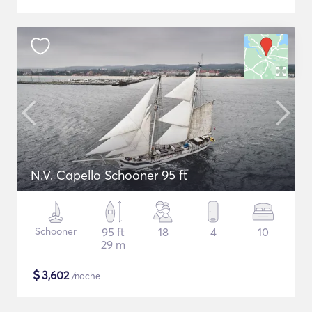
N.V. Capello Schooner 95 ft
Schooner
95 ft
18
4
10
29 m
$
3,602
/noche