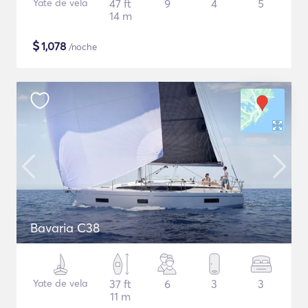
Yate de vela
47 ft
9
4
5
14 m
$
1,078
/noche
Bavaria C38
Yate de vela
37 ft
6
3
3
11 m