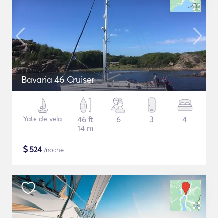
Bavaria 46 Cruiser
Yate de vela
46 ft
6
3
4
14 m
$
524
/noche