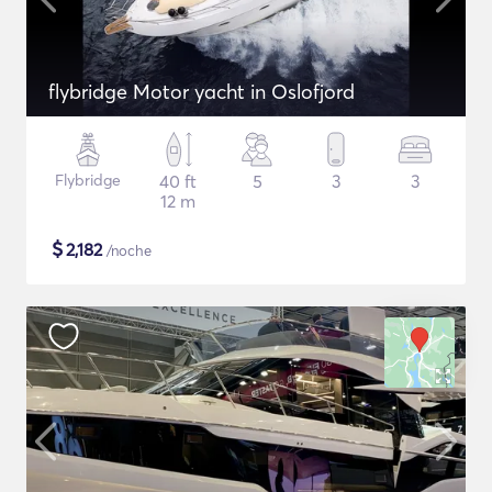
flybridge Motor yacht in Oslofjord
Flybridge
40 ft
5
3
3
12 m
$
2,182
/noche