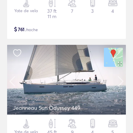
Yate de vela
37 ft
7
3
4
11 m
$
761
/noche
Jeanneau Sun Odyssey 449
Yate de vela
45 ft
9
4
5