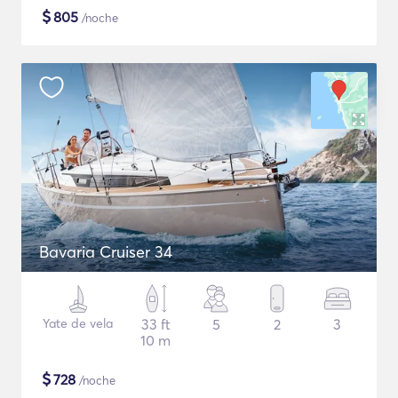
$
805
/noche
Bavaria Cruiser 34
Yate de vela
33 ft
5
2
3
10 m
$
728
/noche