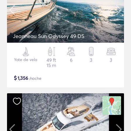
Jeanneau Sun Odyssey 49 DS
Yate de vela
49 ft
6
3
3
15 m
$
1,356
/noche