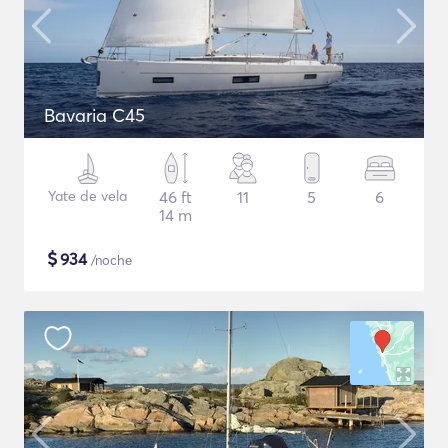
Bavaria C45
Yate de vela
46 ft
11
5
6
14 m
$
934
/noche