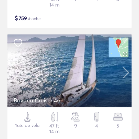
14 m
$
759
/noche
Bavaria Cruiser 46
Yate de vela
47 ft
9
4
5
14 m