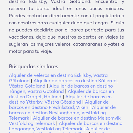
destino Eskilsby, Västra Götaland. Encuentra y
reserva tu barco ideal en unos pocos minutos.
Puedes contactar directamente con el propietario o
con nosotros para cualquier duda que tengas. Si aún
no puedes decidirte por el barco perfecto para tus
vacaciones, deja que nuestros expertos en viajes te
sugieran los mejores veleros, catamaranes o yates a
motor para tu viaje.
Búsquedas similares
Alquiler de veleros en destino Eskilsby, Västra
Götaland
|
Alquiler de barcos en destino Kållered,
Västra Götaland
|
Alquiler de barcos en destino
Tången, Västra Götaland
|
Alquiler de barcos en
destino Draget, Halland
|
Alquiler de barcos en
destino Ytterby, Västra Götaland
|
Alquiler de
barcos en destino Fredrikstad, Viken
|
Alquiler de
barcos en destino Nevlunghamn, Vestfold og
Telemark
|
Alquiler de barcos en destino Melsomvik,
Vestfold og Telemark
|
Alquiler de barcos en destino
Langangen, Vestfold og Telemark
|
Alquiler de