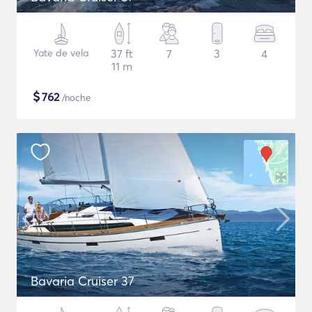
Yate de vela
37 ft
7
3
4
11 m
$
762
/noche
Bavaria Cruiser 37