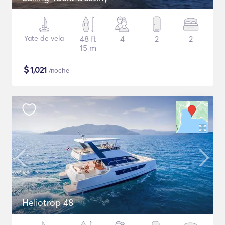
Yate de vela
48 ft
4
2
2
15 m
$
1,021
/noche
Heliotrop 48