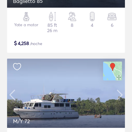
Baglietto 85
Yate a motor
85 ft
8
4
6
26 m
$
4,258
/noche
M/Y 72