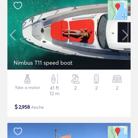
Nimbus T11 speed boat
Yate a motor
41 ft
2
2
2
12 m
$
2,958
/noche