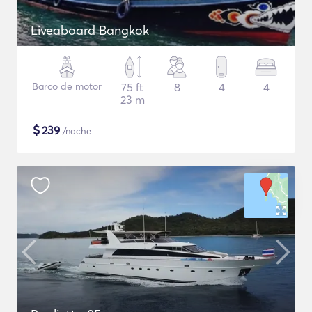
Liveaboard Bangkok
Barco de motor
75 ft
8
4
4
23 m
$
239
/noche