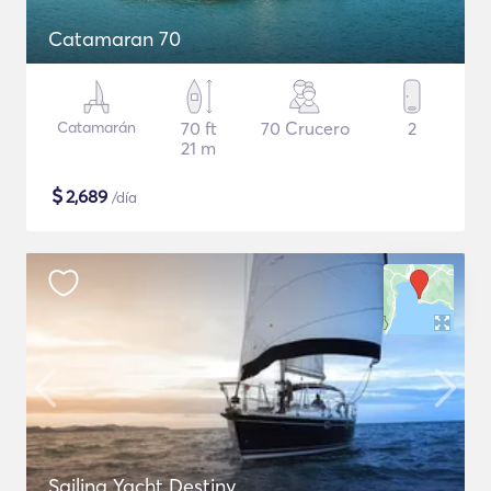
Catamaran 70
Catamarán
70 ft
70 Crucero
2
21 m
$
2,689
/día
Sailing Yacht Destiny