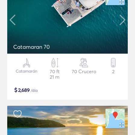
Catamaran 70
Catamarán
70 ft
70 Crucero
2
21 m
$
2,689
/día