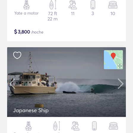
Yate a motor
72 ft
11
3
10
22 m
$
3,800
/noche
Japanese Ship