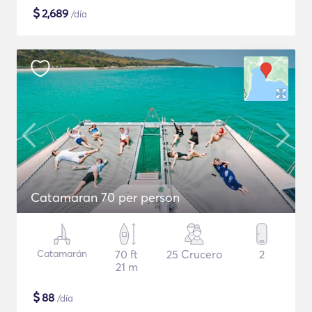
$
2,689
/día
Catamaran 70 per person
Catamarán
70 ft
25 Crucero
2
21 m
$
88
/día