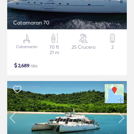
Catamaran 70
Catamarán
70 ft
25 Crucero
2
21 m
$
2,689
/día