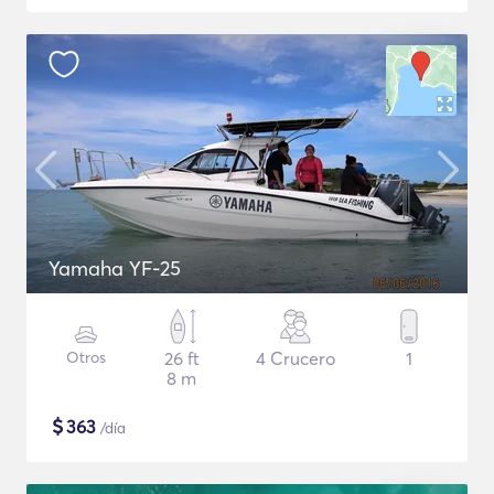
Yamaha YF-25
Otros
26 ft
4 Crucero
1
8 m
$
363
/día