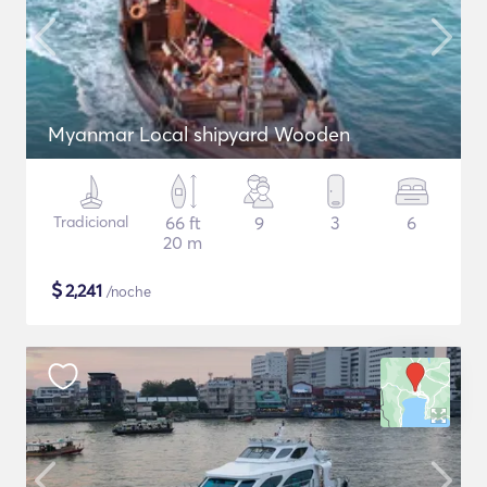
Myanmar Local shipyard Wooden
Tradicional
66 ft
9
3
6
20 m
$
2,241
/noche