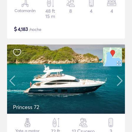
Catamarán
48 ft
8
4
4
15 m
$
4,183
/noche
Princess 72
Yate a motor
72 ft
12 Crucero
3