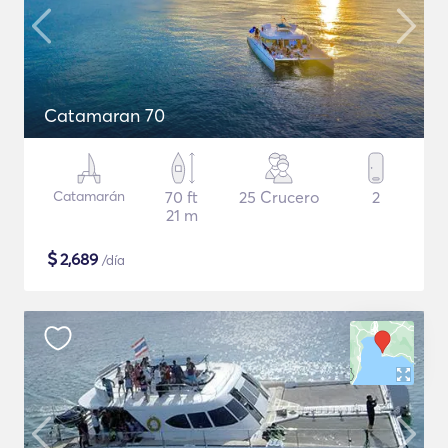
Catamaran 70
Catamarán
70 ft
25 Crucero
2
21 m
$
2,689
/día