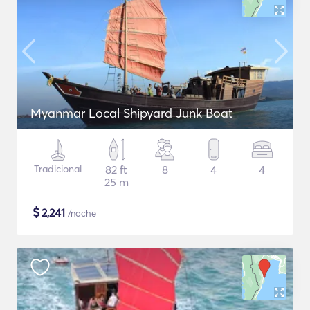
Myanmar Local Shipyard Junk Boat
Tradicional
82 ft
8
4
4
25 m
$
2,241
/noche