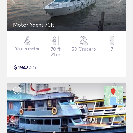
Motor Yacht 70ft
Yate a motor
70 ft
50 Crucero
7
21 m
$
1,942
/día