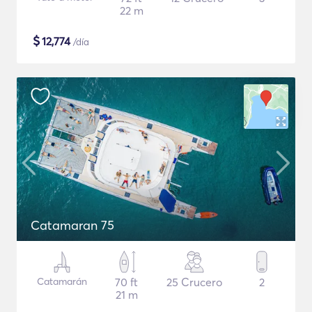
22 m
$
12,774
/día
Catamaran 75
Catamarán
70 ft
25 Crucero
2
21 m