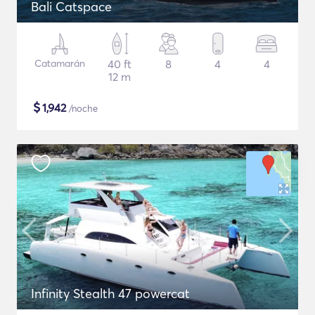
Bali Catspace
Catamarán
40 ft
8
4
4
12 m
$
1,942
/noche
Infinity Stealth 47 powercat