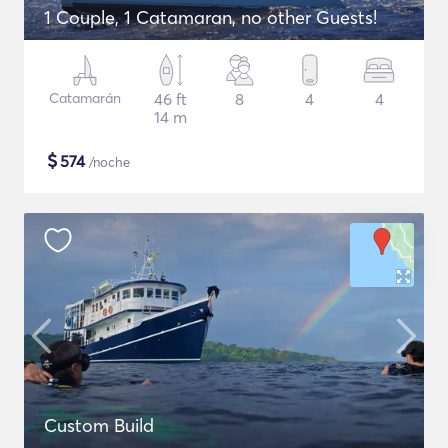
1 Couple, 1 Catamaran, no other Guests!
Catamarán
46 ft
8
4
4
14 m
$
574
/noche
Custom Build