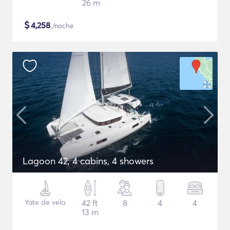
26 m
$
4,258
/noche
Lagoon 42, 4 cabins, 4 showers
Yate de vela
42 ft
8
4
4
13 m