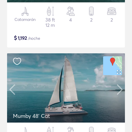
Catamarán
38 ft
4
2
2
12 m
$
1,192
/noche
Mumby 48' Cat