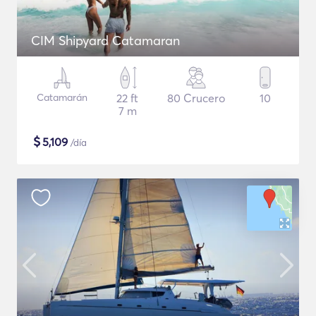
CIM Shipyard Catamaran
Catamarán
22 ft
80 Crucero
10
7 m
$
5,109
/día