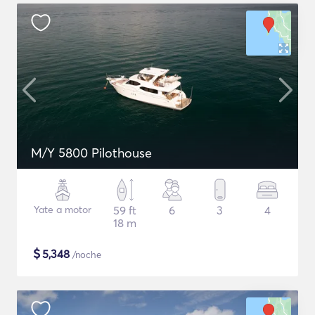
M/Y 5800 Pilothouse
Yate a motor
59 ft
6
3
4
18 m
$
5,348
/noche