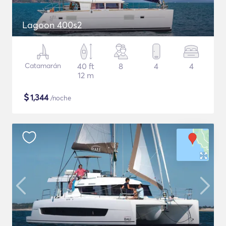
Lagoon 400s2
Catamarán
40 ft
8
4
4
12 m
$
1,344
/noche