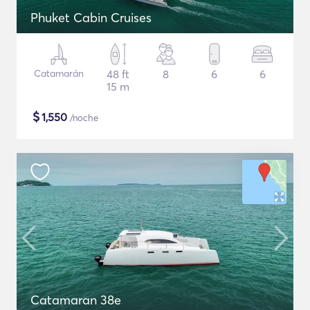
Phuket Cabin Cruises
Catamarán
48 ft
8
6
6
15 m
$
1,550
/noche
Catamaran 38e