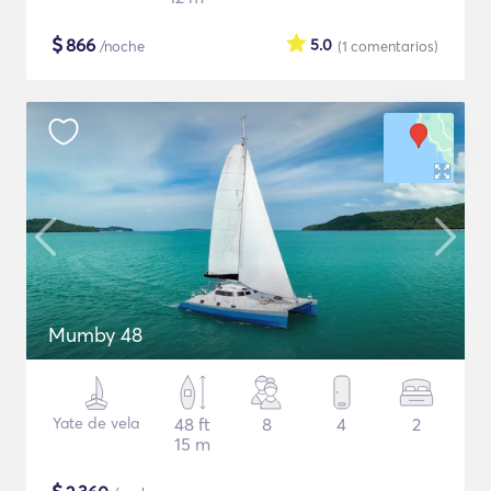
$
866
5.0
/noche
(1
comentarios
)
Mumby 48
Yate de vela
48 ft
8
4
2
15 m