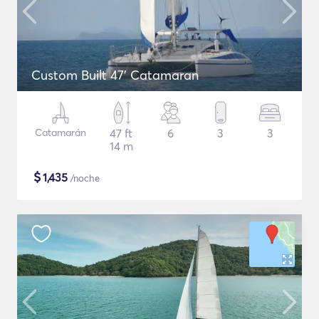
Custom Built 47' Catamaran
Catamarán
47 ft
6
3
3
14 m
$
1,435
/noche