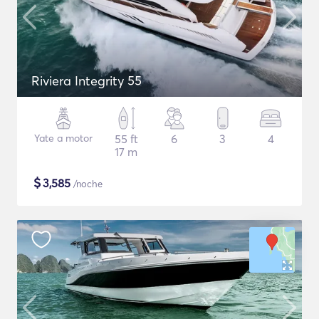
Riviera Integrity 55
Yate a motor
55 ft
6
3
4
17 m
$
3,585
/noche