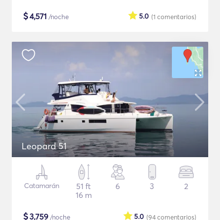
$
4,571
5.0
/noche
(1
comentarios
)
Leopard 51
Catamarán
51 ft
6
3
2
16 m
$
3,759
5.0
/noche
(94
comentarios
)