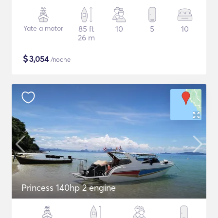
Yate a motor
85 ft
10
5
10
26 m
$
3,054
/noche
Princess 140hp 2 engine