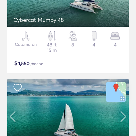
Cybercat Mumby 48
Catamarán
48 ft
8
4
4
15 m
$
1,550
/noche