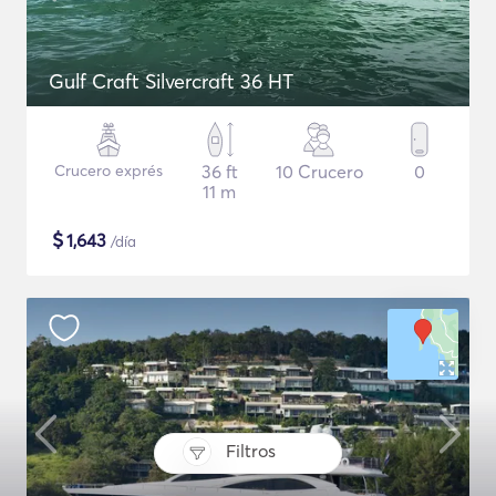
Gulf Craft Silvercraft 36 HT
Crucero exprés
36 ft
10 Crucero
0
11 m
$
1,643
/día
Filtros