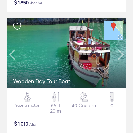
$
1,850
/noche
Wooden Day Tour Boat
Yate a motor
66 ft
40 Crucero
0
20 m
$
1,010
/día