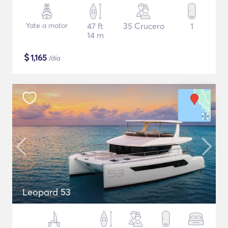
Yate a motor
47 ft
35 Crucero
1
14 m
$
1,165
/día
Leopard 53