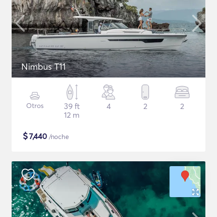
Nimbus T11
Otros
39 ft
4
2
2
12 m
$
7,440
/noche