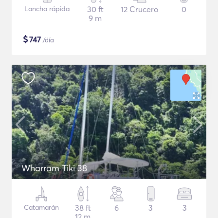
Lancha rápida
30 ft
12 Crucero
0
9 m
$
747
/día
Wharram Tiki 38
Catamarán
38 ft
6
3
3
12 m