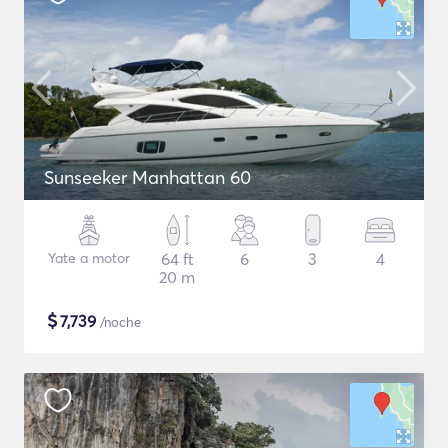
Sunseeker Manhattan 60
Yate a motor
64 ft
6
3
4
20 m
$
7,739
/noche