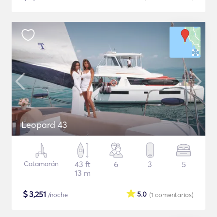
Leopard 43
Catamarán
43 ft
6
3
5
13 m
$
3,251
5.0
/noche
(1
comentarios
)