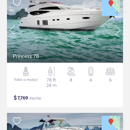
Princess 78
Yate a motor
78 ft
8
4
6
24 m
$
7,769
/noche