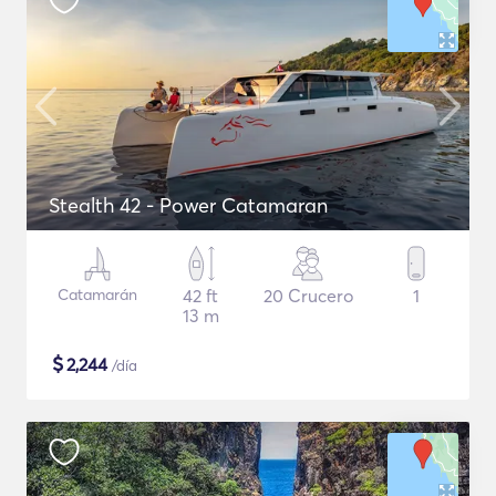
Stealth 42 - Power Catamaran
Catamarán
42 ft
20 Crucero
1
13 m
$
2,244
/día