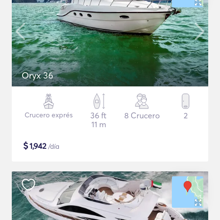
Oryx 36
Crucero exprés
36 ft
8 Crucero
2
11 m
$
1,942
/día