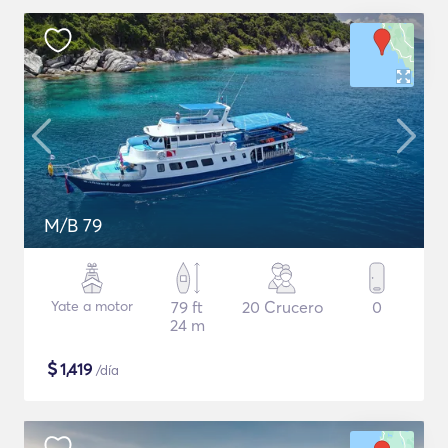
M/B 79
Yate a motor
79 ft
20 Crucero
0
24 m
$
1,419
/día