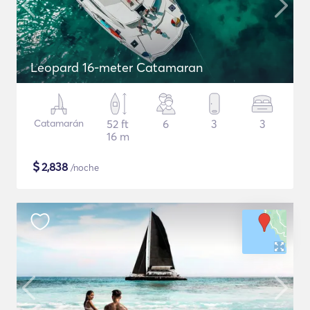
Leopard 16-meter Catamaran
Catamarán
52 ft
6
3
3
16 m
$
2,838
/noche