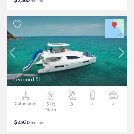
$
2,360
/noche
Leopard 51
Catamarán
51 ft
8
4
4
16 m
$
4,930
/noche