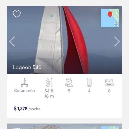
Lagoon 540
Catamarán
54 ft
8
4
8
16 m
$
1,378
/noche