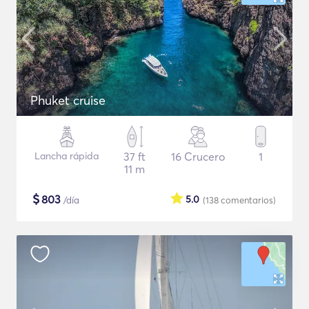
Phuket cruise
Lancha rápida
37 ft
16 Crucero
1
11 m
$
803
5.0
/día
(138
comentarios
)