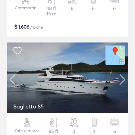
Catamarán
48 ft
8
6
6
15 m
$
1,606
/noche
Baglietto 85
Yate a motor
85 ft
8
4
6