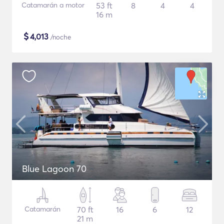
Catamarán a motor
53 ft
8
4
4
16 m
$
4,013
/noche
Blue Lagoon 70
Catamarán
70 ft
16
6
12
21 m