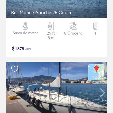
Bell Marine Apache 26 Cabin
Barco de motor
25 ft
8 Crucero
1
8 m
$
1,378
/día