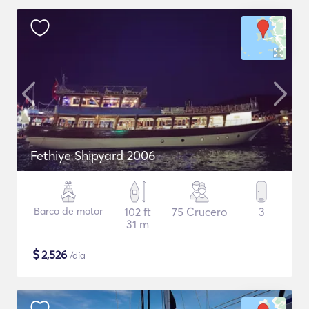
Fethiye Shipyard 2006
Barco de motor
102 ft
75 Crucero
3
31 m
$
2,526
/día