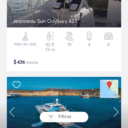
Jeanneau Sun Odyssey 42.1
Yate de vela
42 ft
10
4
4
13 m
$
436
/noche
Filtros