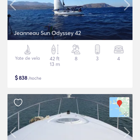
Jeanneau Sun Odyssey 42
Yate de vela
42 ft
8
3
4
13 m
$
838
/noche