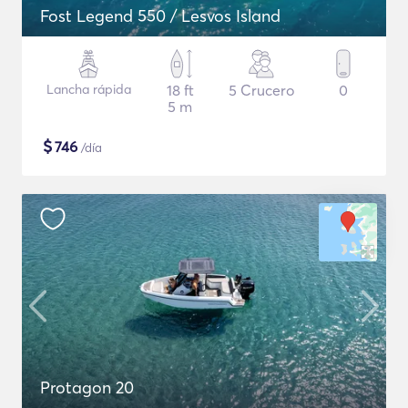
Fost Legend 550 / Lesvos Island
Lancha rápida
18 ft
5 Crucero
0
5 m
$
746
/día
Protagon 20