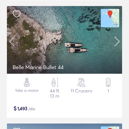
Belle Marine Bullet 44
Yate a motor
44 ft
11 Crucero
1
13 m
$
1,493
/día