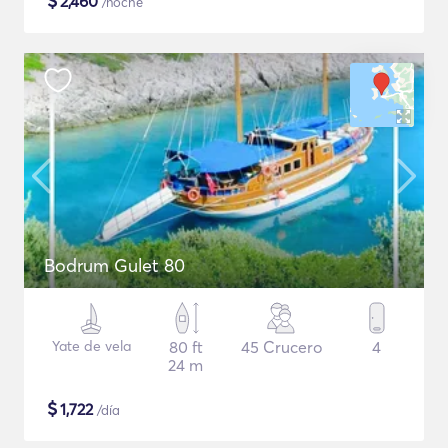
$
2,460
/noche
Bodrum Gulet 80
Yate de vela
80 ft
45 Crucero
4
24 m
$
1,722
/día