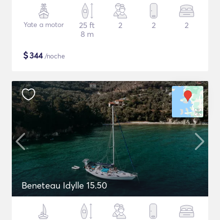
Yate a motor
25 ft
2
2
2
8 m
$
344
/noche
Beneteau Idylle 15.50