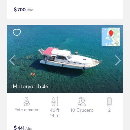
$
700
/día
Motoryatch 46
Yate a motor
46 ft
10 Crucero
2
14 m
$
441
/día