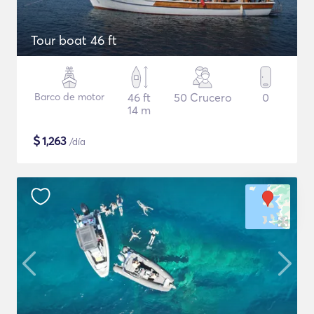
Tour boat 46 ft
Barco de motor
46 ft
50 Crucero
0
14 m
$
1,263
/día