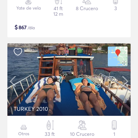
Yate de vela
41 ft
8 Crucero
3
12 m
$
867
/día
TURKEY 2010
Otros
33 ft
10 Crucero
1