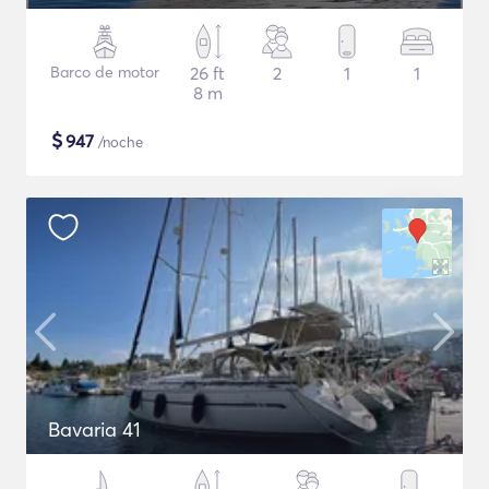
Barco de motor
26 ft
2
1
1
8 m
$
947
/noche
Bavaria 41