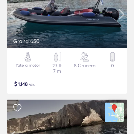
Grand 650
Yate a motor
23 ft
8 Crucero
0
7 m
$
1,148
/día