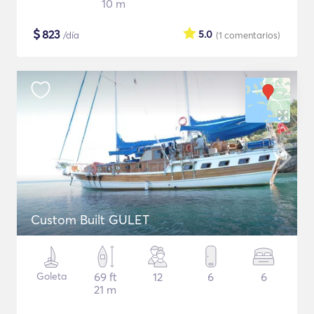
10 m
$
823
5.0
/día
(1
comentarios
)
Custom Built GULET
Goleta
69 ft
12
6
6
21 m