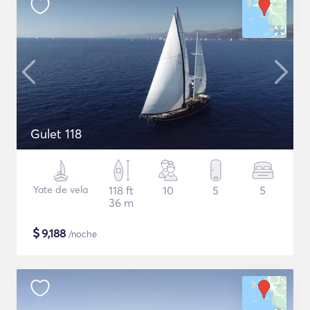
Gulet 118
Yate de vela
118 ft
10
5
5
36 m
$
9,188
/noche