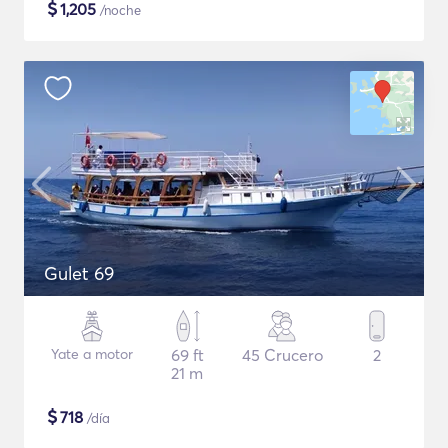
$
1,205
/noche
Gulet 69
Yate a motor
69 ft
45 Crucero
2
21 m
$
718
/día