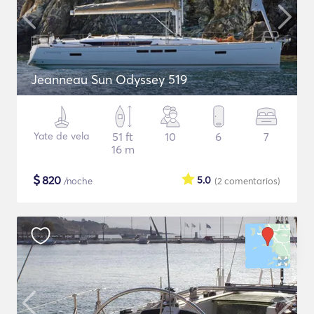
Jeanneau Sun Odyssey 519
Yate de vela
51 ft
10
6
7
16 m
$
820
5.0
/noche
(2
comentarios
)