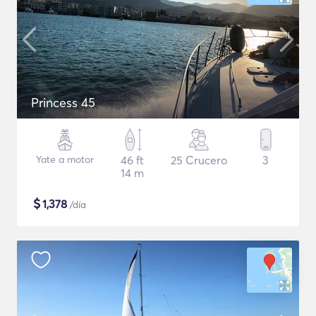
Princess 45
Yate a motor
46 ft
25 Crucero
3
14 m
$
1,378
/día