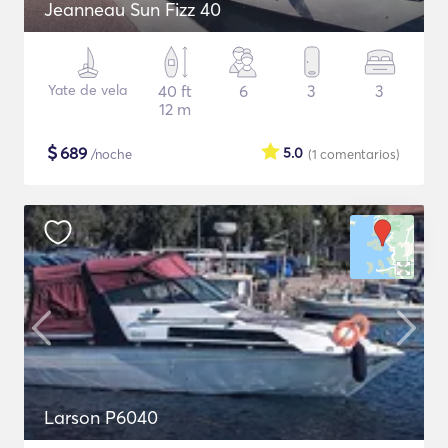
Jeanneau Sun Fizz 40
Yate de vela
40 ft
6
3
3
12 m
$
689
5.0
/noche
(1
comentarios
)
Larson P6040