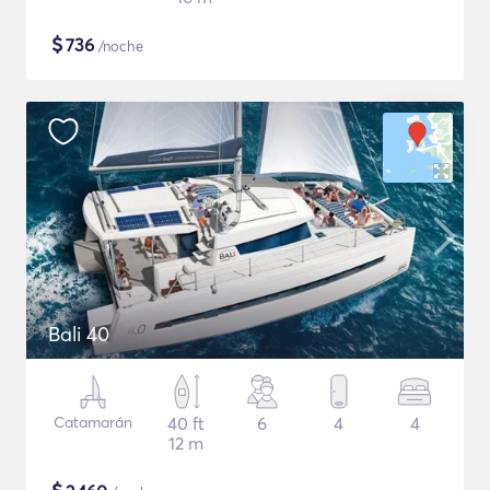
$
736
/noche
Bali 40
Catamarán
40 ft
6
4
4
12 m