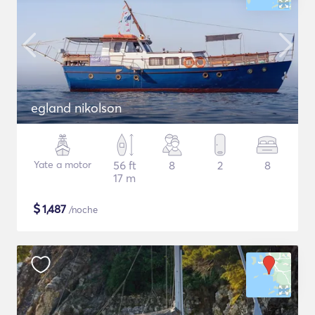
egland nikolson
Yate a motor
56 ft
8
2
8
17 m
$
1,487
/noche