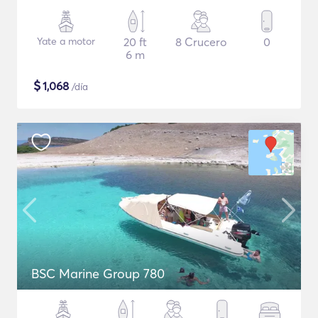
Yate a motor
20 ft
8 Crucero
0
6 m
$
1,068
/día
BSC Marine Group 780