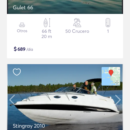
Gulet 66
Otros
66 ft
50 Crucero
1
20 m
$
689
/día
Stingray 2010