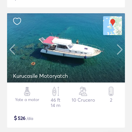
Kurucasile Motoryatch
Yate a motor
46 ft
10 Crucero
2
14 m
$
526
/día