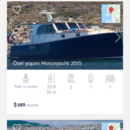
Özel yapım Motoryacht 2015
Yate a motor
33 ft
2
1
1
10 m
$
689
/noche