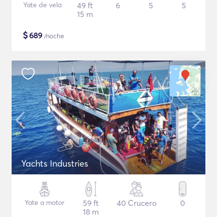
Yate de vela
49 ft
6
5
5
15 m
$
689
/noche
Yachts Industries
Yate a motor
59 ft
40 Crucero
0
18 m