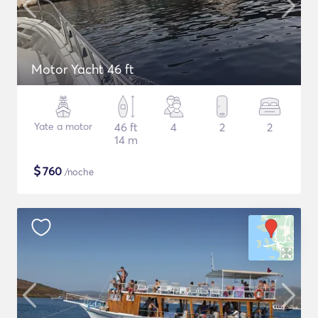
Motor Yacht 46 ft
Yate a motor
46 ft
4
2
2
14 m
$
760
/noche