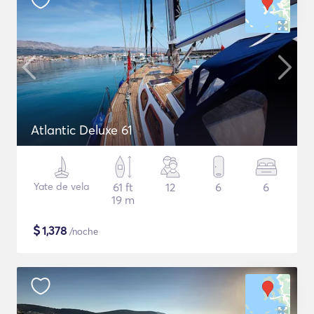
Atlantic Deluxe 61
Yate de vela
61 ft
12
6
6
19 m
$
1,378
/noche