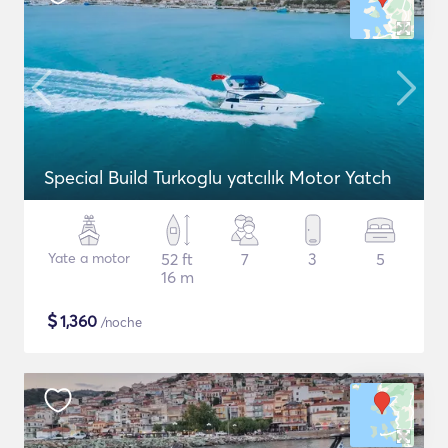
Special Build Turkoglu yatcılık Motor Yatch
Yate a motor
52 ft
7
3
5
16 m
$
1,360
/noche