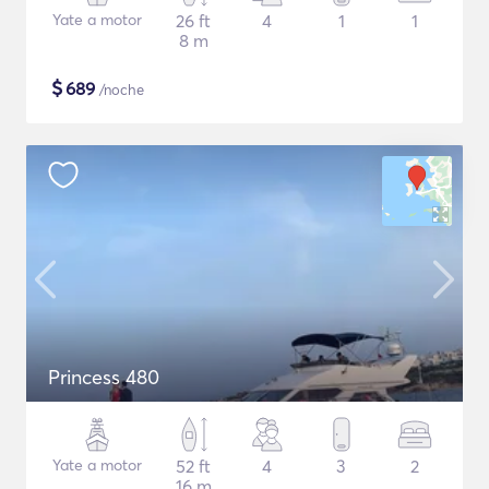
Yate a motor
26 ft
4
1
1
8 m
$
689
/noche
Princess 480
Yate a motor
52 ft
4
3
2
16 m