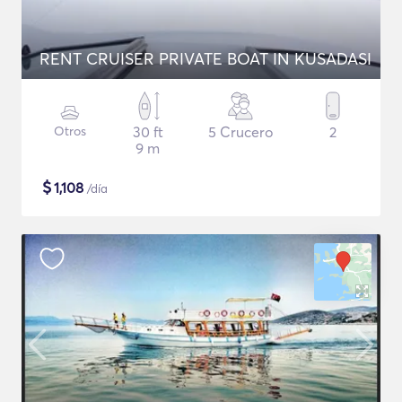
RENT CRUISER PRIVATE BOAT IN KUSADASI
Otros
30 ft
5 Crucero
2
9 m
$
1,108
/día