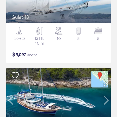
Gulet 131
Goleta
131 ft
10
5
5
40 m
$
9,097
/noche