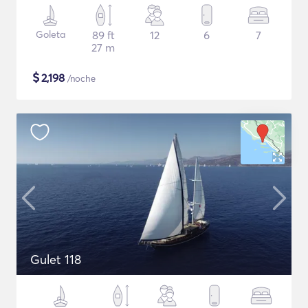
Goleta
89 ft
12
6
7
27 m
$
2,198
/noche
Gulet 118