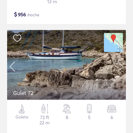
13 m
$
956
/noche
Gulet 72
Goleta
72 ft
8
5
6
22 m