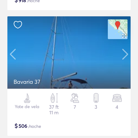
$
918
/noche
Bavaria 37
Yate de vela
37 ft
7
3
4
11 m
$
506
/noche