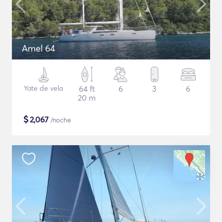
Amel 64
Yate de vela
64 ft
6
3
6
20 m
$
2,067
/noche