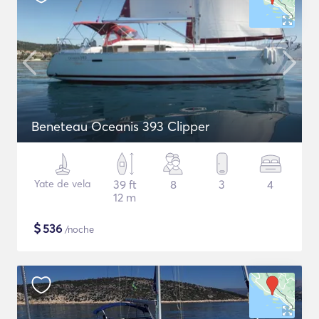
Beneteau Oceanis 393 Clipper
Yate de vela
39 ft
8
3
4
12 m
$
536
/noche