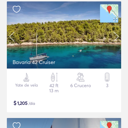
Bavaria 42 Cruiser
Yate de vela
42 ft
6 Crucero
3
13 m
$
1,205
/día