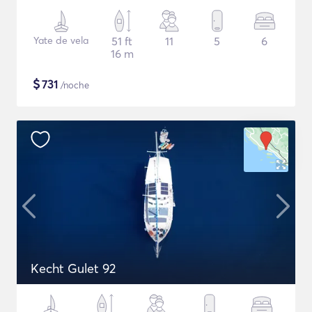
Yate de vela
51 ft
11
5
6
16 m
$
731
/noche
Kecht Gulet 92