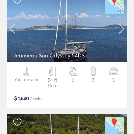
Jeanneau Sun Odyssey 54DS
Yate de vela
54 ft
6
3
3
16 m
$
1,640
/noche