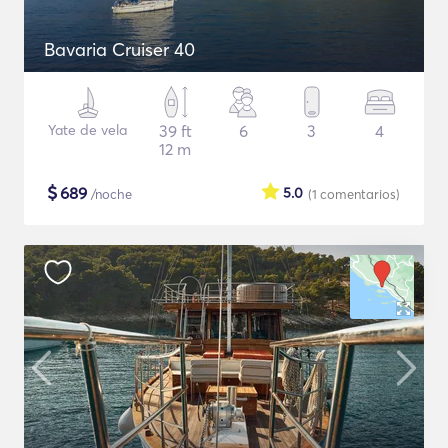
Bavaria Cruiser 40
Yate de vela
39 ft
6
3
4
12 m
$
689
5.0
/noche
(1
comentarios
)