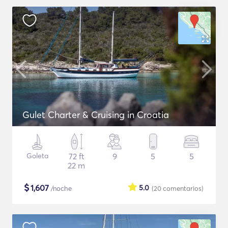
Gulet Charter & Cruising in Croatia
Goleta
72 ft
9
5
5
22 m
$
1,607
5.0
/noche
(20
comentarios
)