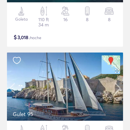
Goleta
110 ft
16
8
8
34 m
$
3,018
/noche
Gulet 95