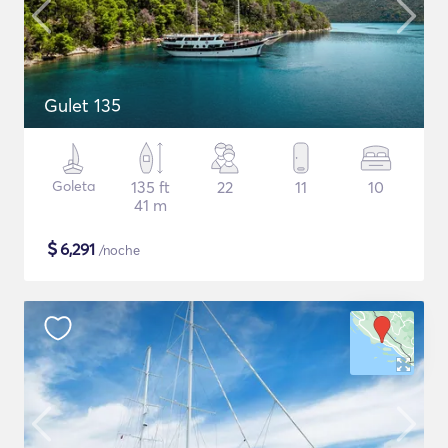
Gulet 135
Goleta
135 ft
22
11
10
41 m
$
6,291
/noche