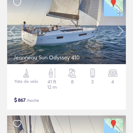
Jeanneau Sun Odyssey 410
Yate de vela
41 ft
8
3
4
12 m
$
867
/noche