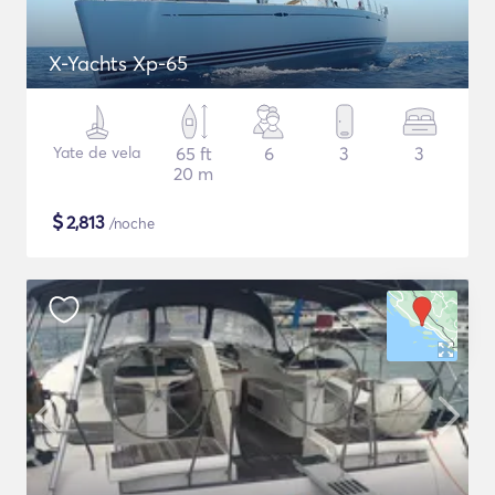
X-Yachts Xp-65
Yate de vela
65 ft
6
3
3
20 m
$
2,813
/noche