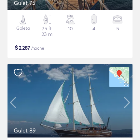
Gulet 75
Goleta
75 ft
10
4
5
23 m
$
2,287
/noche
Gulet 89