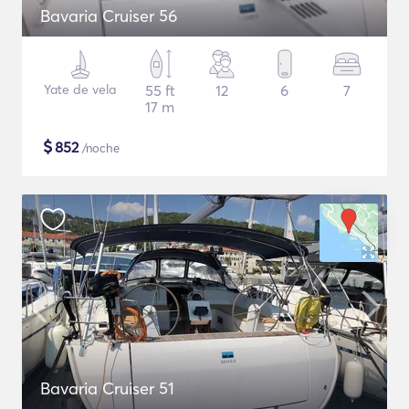
Bavaria Cruiser 56
Yate de vela
55 ft
12
6
7
17 m
$
852
/noche
Bavaria Cruiser 51