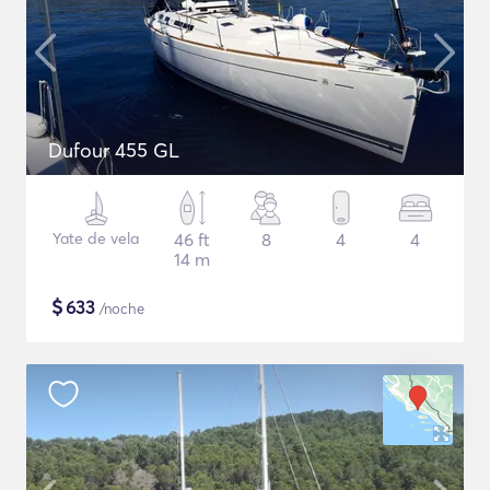
Dufour 455 GL
Yate de vela
46 ft
8
4
4
14 m
$
633
/noche