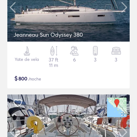
Jeanneau Sun Odyssey 380
Yate de vela
37 ft
6
3
3
11 m
$
800
/noche