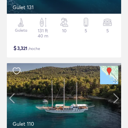
Gulet 131
Goleta
131 ft
10
5
5
40 m
$
3,321
/noche
Gulet 110