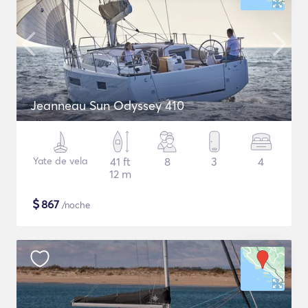
Jeanneau Sun Odyssey 410
Yate de vela
41 ft
8
3
4
12 m
$
867
/noche