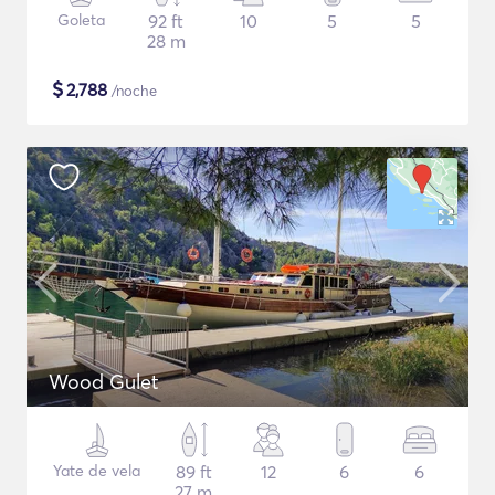
Goleta
92 ft
10
5
5
28 m
$
2,788
/noche
Wood Gulet
Yate de vela
89 ft
12
6
6
27 m