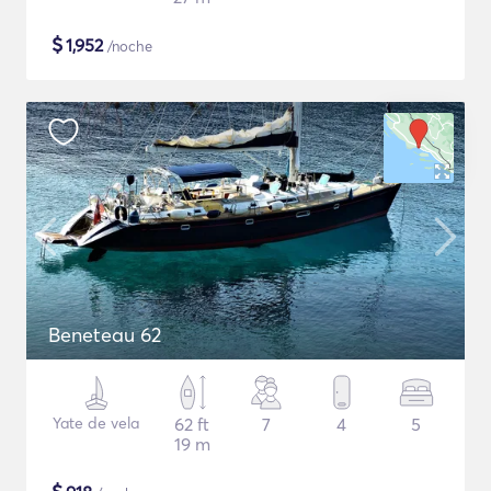
$
1,952
/noche
Beneteau 62
Yate de vela
62 ft
7
4
5
19 m