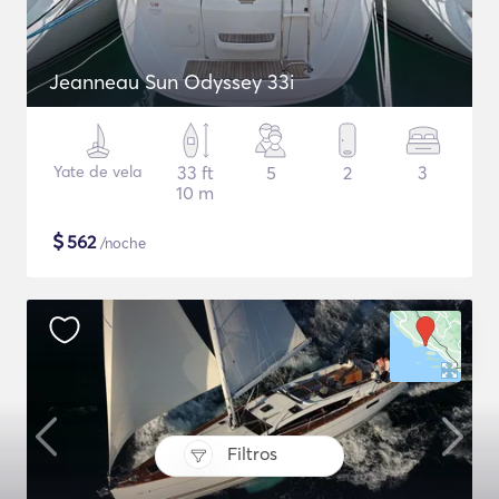
Jeanneau Sun Odyssey 33i
Yate de vela
33 ft
5
2
3
10 m
$
562
/noche
Filtros