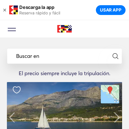
Descarga la app
×
USAR APP
Reserva rápido y fácil
Asesor de reservas
Deje que un experto en viajes le
Buscar en
sugiera los yates ideales para su
viaje.
El precio siempre incluye la tripulación.