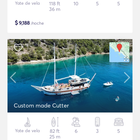
Yate de vela
118 ft
10
5
5
36 m
$
9,188
/noche
Custom made Cutter
Yate de vela
82 ft
6
3
5
25 m