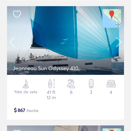
Jeanneau Sun Odyssey 410
Yate de vela
41 ft
8
3
4
12 m
$
867
/noche