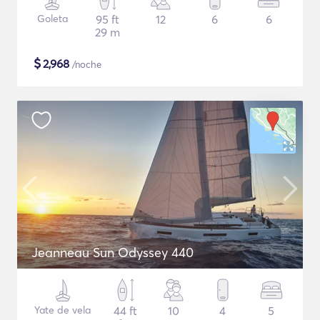
Goleta
95 ft
12
6
6
29 m
$
2,968
/noche
Jeanneau Sun Odyssey 440
Yate de vela
44 ft
10
4
5