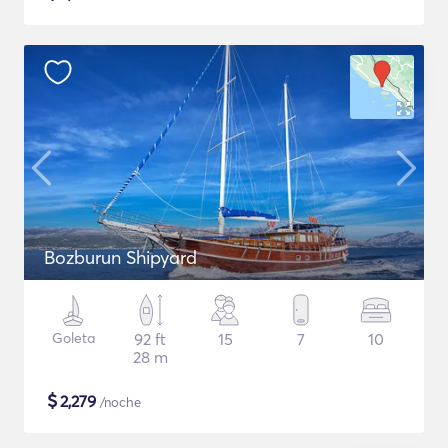
Bozburun Shipyard
Goleta
92 ft
15
7
10
28 m
$
2,279
/noche