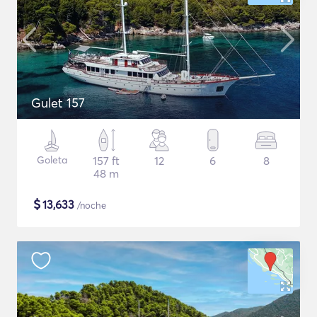
Gulet 157
Goleta
157 ft
12
6
8
48 m
$
13,633
/noche