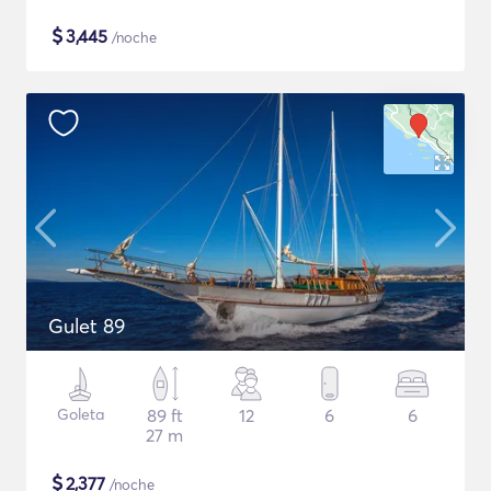
$
3,445
/noche
Gulet 89
Goleta
89 ft
12
6
6
27 m
$
2,377
/noche