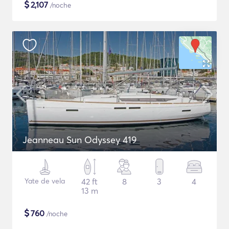
$
2,107
/noche
Jeanneau Sun Odyssey 419
Yate de vela
42 ft
8
3
4
13 m
$
760
/noche