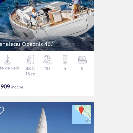
eneteau Oceanis 46.1
te de vela
48 ft
10
5
5
15 m
$
909
/noche