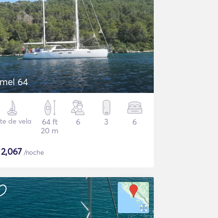
mel 64
te de vela
64 ft
6
3
6
20 m
$
2,067
/noche