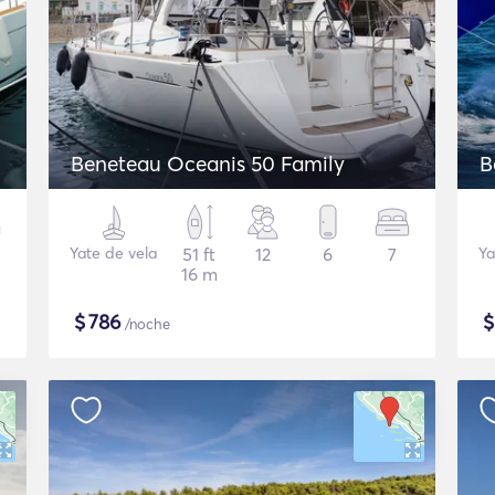
Beneteau Oceanis 50 Family
B
Yate de vela
51 ft
12
6
7
Ya
16 m
$
786
/noche