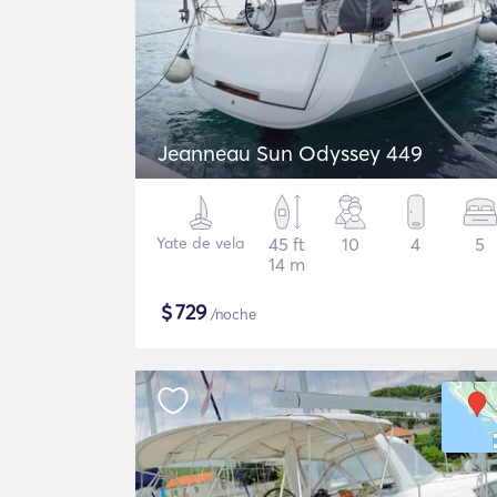
Jeanneau Sun Odyssey 449
Yate de vela
45 ft
10
4
5
14 m
$
729
/noche