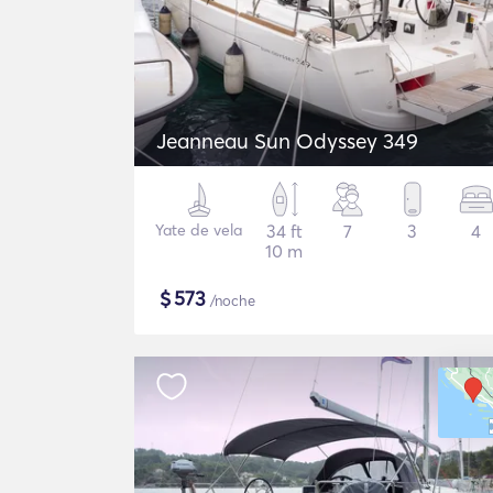
Jeanneau Sun Odyssey 349
Yate de vela
34 ft
7
3
4
10 m
$
573
/noche