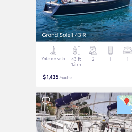
Grand Soleil 43 R
Yate de vela
43 ft
2
1
1
13 m
$
1,435
/noche