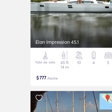
Elan Impression 45.1
Yate de vela
45 ft
10
4
5
14 m
$
777
/noche