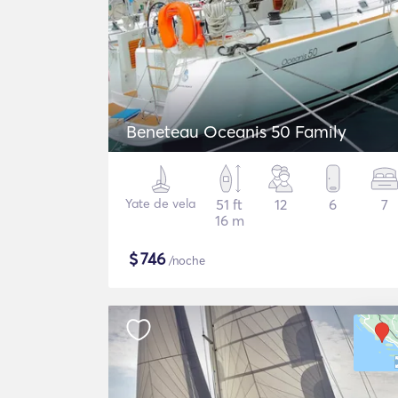
Beneteau Oceanis 50 Family
Yate de vela
51 ft
12
6
7
16 m
$
746
/noche