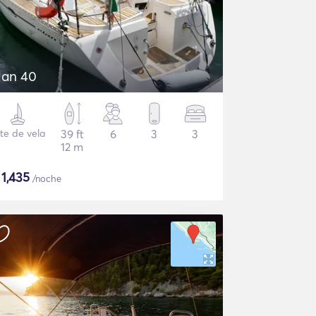
lan 40
te de vela
39 ft
6
3
3
12 m
$
1,435
/noche