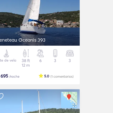
eneteau Oceanis 393
te de vela
38 ft
6
3
3
12 m
$
695
5.0
/noche
(1
comentarios
)