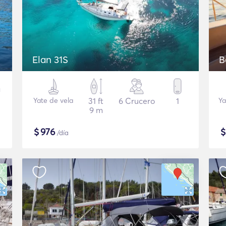
Elan 31S
B
Yate de vela
31 ft
6 Crucero
1
Ya
9 m
$
976
/día