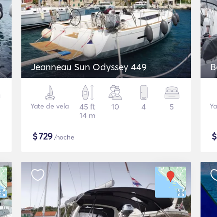
Jeanneau Sun Odyssey 449
B
Yate de vela
45 ft
10
4
5
Ya
14 m
$
729
/noche