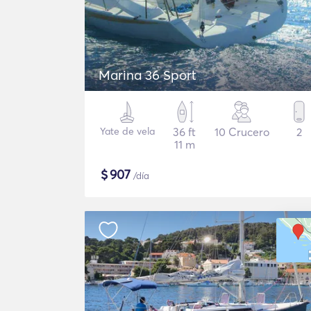
Marina 36 Sport
Yate de vela
36 ft
10 Crucero
2
11 m
$
907
/día