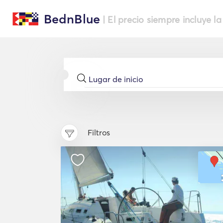
BednBlue
| El precio siempre incluye la
Filtros