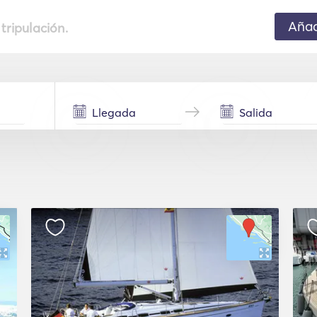
Añad
 tripulación.