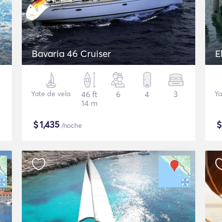
Bavaria 46 Cruiser
E
Yate de vela
46 ft
6
4
3
Ya
14 m
$
1,435
/noche