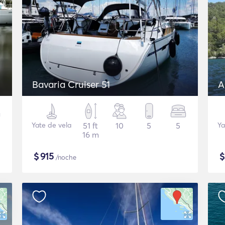
Bavaria Cruiser 51
A
Yate de vela
51 ft
10
5
5
Ya
16 m
$
915
/noche