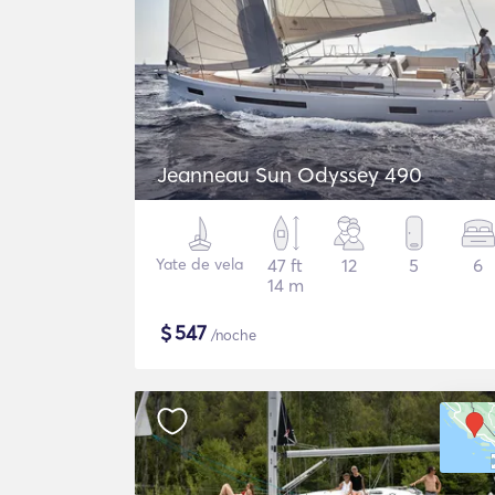
Jeanneau Sun Odyssey 490
Yate de vela
47 ft
12
5
6
14 m
$
547
/noche