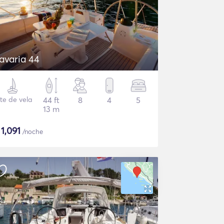
avaria 44
te de vela
44 ft
8
4
5
13 m
$
1,091
/noche