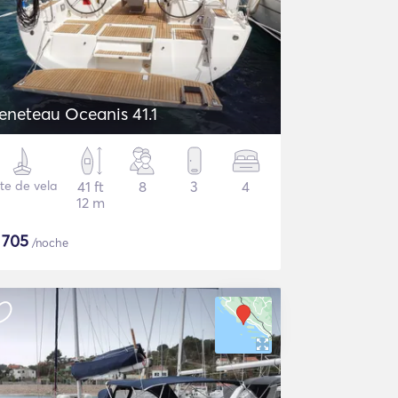
eneteau Oceanis 41.1
te de vela
41 ft
8
3
4
12 m
$
705
/noche