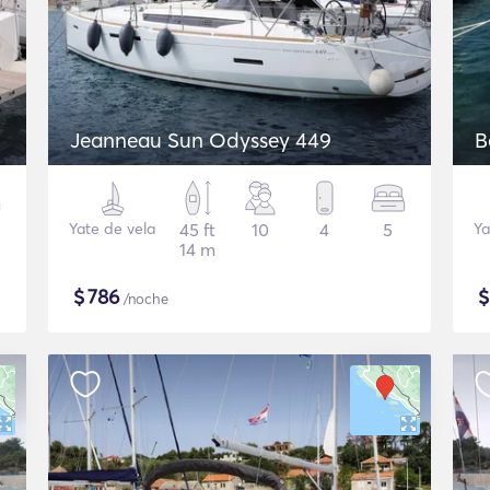
Jeanneau Sun Odyssey 449
B
Yate de vela
45 ft
10
4
5
Ya
14 m
$
786
/noche