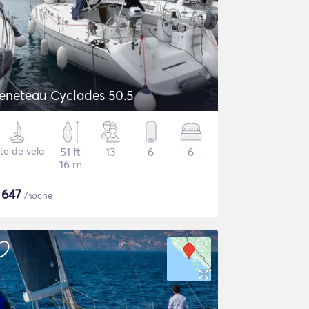
eneteau Cyclades 50.5
te de vela
51 ft
13
6
6
16 m
$
647
/noche