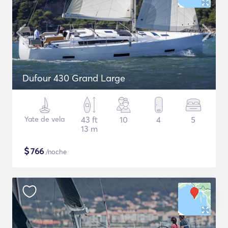
Dufour 430 Grand Large
Yate de vela
43 ft
10
4
5
13 m
$
766
/noche