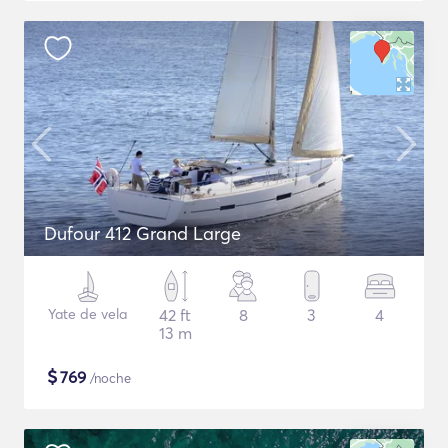
Dufour 412 Grand Large
Yate de vela
42 ft
8
3
4
13 m
$
769
/noche