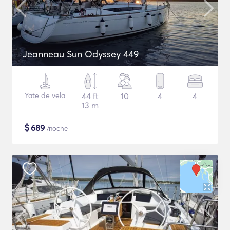
Jeanneau Sun Odyssey 449
Yate de vela
44 ft
10
4
4
13 m
$
689
/noche