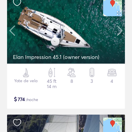
Elan Impression 45.1 (owner version)
Yate de vela
45 ft
8
3
4
14 m
$
774
/noche