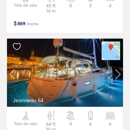
Yate de vela
45 ft
8
3
4
14 m
$
869
/noche
Jeanneau 64
Yate de vela
64 ft
9
4
6
20 m