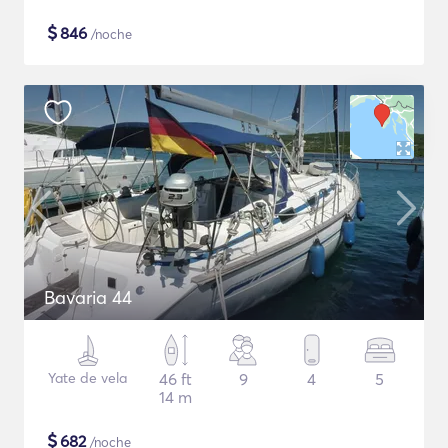
$
846
/noche
Bavaria 44
Yate de vela
46 ft
9
4
5
14 m
$
682
/noche