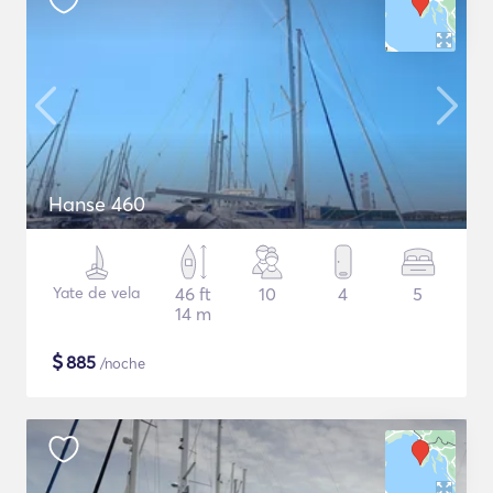
Hanse 460
Yate de vela
46 ft
10
4
5
14 m
$
885
/noche