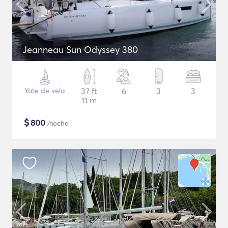
Jeanneau Sun Odyssey 380
Yate de vela
37 ft
6
3
3
11 m
$
800
/noche