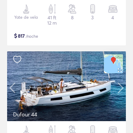
Yate de vela
41 ft
8
3
4
12 m
$
817
/noche
Dufour 44