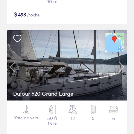
10 m
$
493
/noche
Dufour 520 Grand Large
Yate de vela
50 ft
12
5
6
15 m