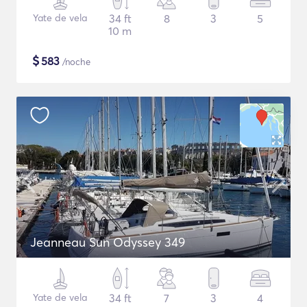
Yate de vela
34 ft
8
3
5
10 m
$
583
/noche
Jeanneau Sun Odyssey 349
Yate de vela
34 ft
7
3
4