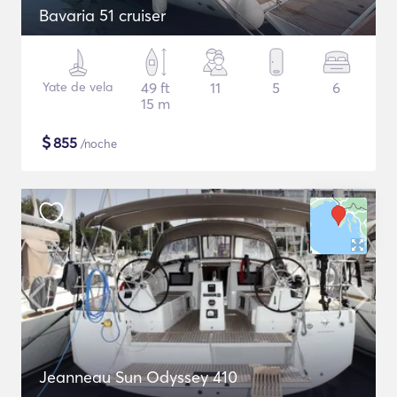
Bavaria 51 cruiser
Yate de vela
49 ft
11
5
6
15 m
$
855
/noche
Jeanneau Sun Odyssey 410