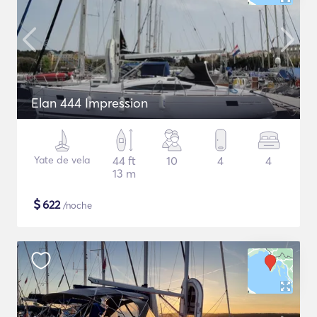
Elan 444 Impression
Yate de vela
44 ft
10
4
4
13 m
$
622
/noche