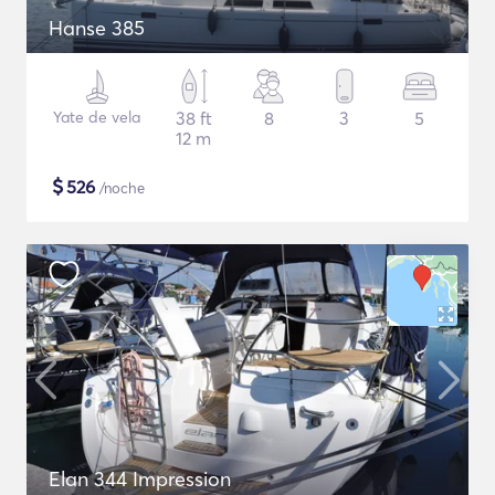
Hanse 385
Yate de vela
38 ft
8
3
5
12 m
$
526
/noche
Elan 344 Impression