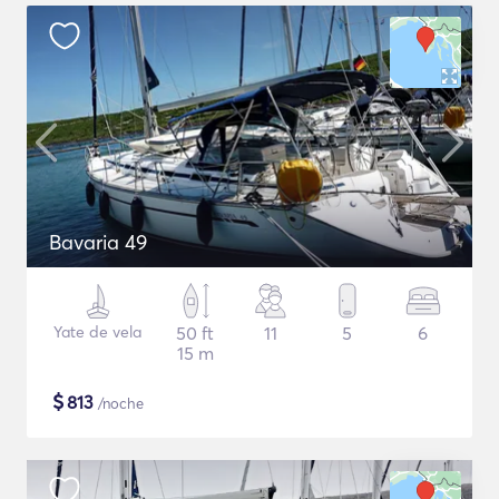
Bavaria 49
Yate de vela
50 ft
11
5
6
15 m
$
813
/noche