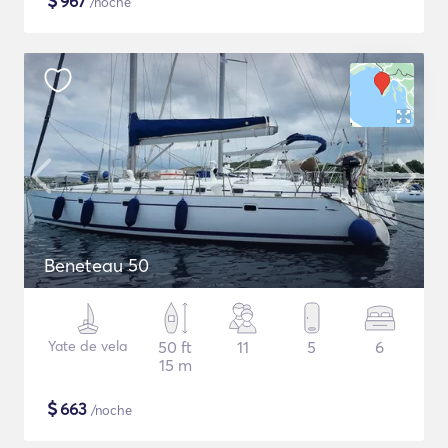
$
967
/noche
Beneteau 50
Yate de vela
50 ft
11
5
6
15 m
$
663
/noche