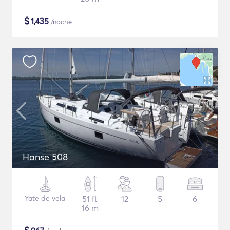
$
1,435
/noche
Hanse 508
Yate de vela
51 ft
12
5
6
16 m