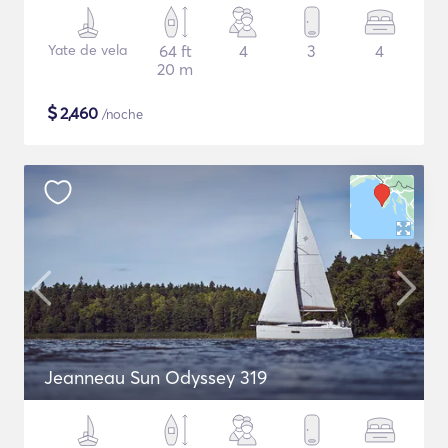
Yate de vela
64 ft
4
3
4
20 m
$
2,460
/noche
Jeanneau Sun Odyssey 319