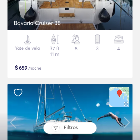
Bavaria Cruiser 38
Yate de vela
37 ft
8
3
4
11 m
$
659
/noche
Filtros