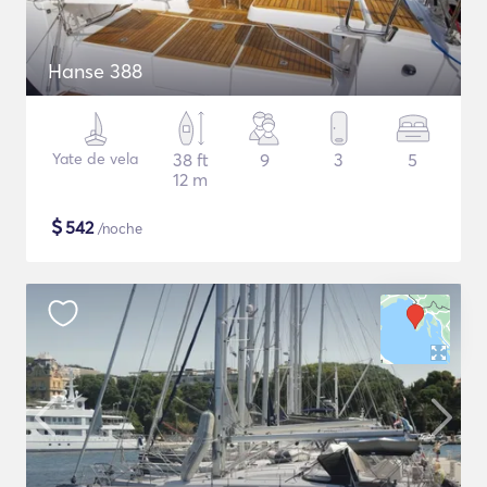
Hanse 388
Yate de vela
38 ft
9
3
5
12 m
$
542
/noche