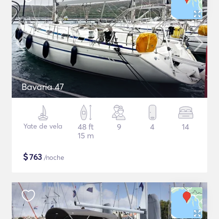
Bavaria 47
Yate de vela
48 ft
9
4
14
15 m
$
763
/noche