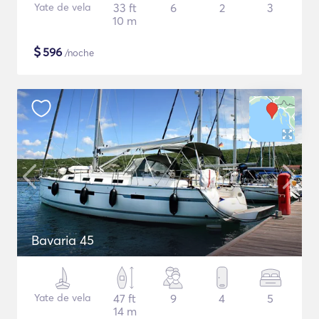
Yate de vela
33 ft
6
2
3
10 m
$
596
/noche
Bavaria 45
Yate de vela
47 ft
9
4
5
14 m