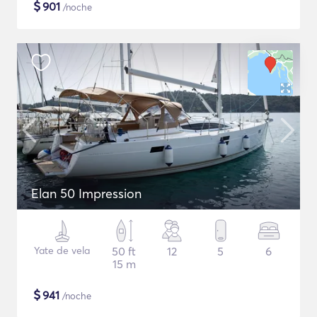
$
901
/noche
Elan 50 Impression
Yate de vela
50 ft
12
5
6
15 m
$
941
/noche