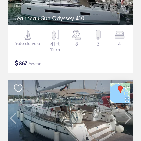
Jeanneau Sun Odyssey 410
Yate de vela
41 ft
8
3
4
12 m
$
867
/noche