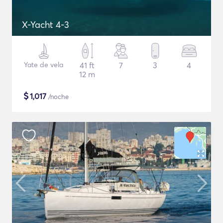
X-Yacht 4-3
Yate de vela
41 ft
7
3
4
12 m
$
1,017
/noche