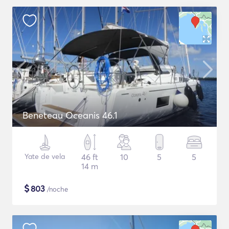
Beneteau Oceanis 46.1
Yate de vela
46 ft
10
5
5
14 m
$
803
/noche