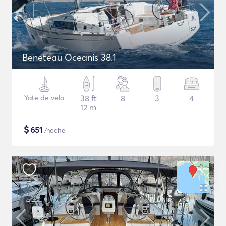
Beneteau Oceanis 38.1
Yate de vela
38 ft
8
3
4
12 m
$
651
/noche