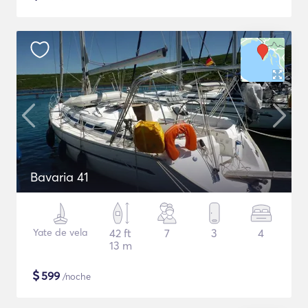
Bavaria 41
Yate de vela
42 ft
7
3
4
13 m
$
599
/noche