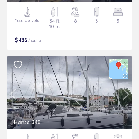
Yate de vela
34 ft
8
3
5
10 m
$
436
/noche
Hanse 348