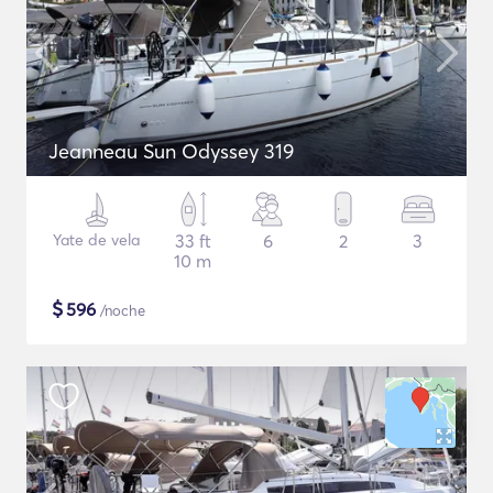
Jeanneau Sun Odyssey 319
Yate de vela
33 ft
6
2
3
10 m
$
596
/noche