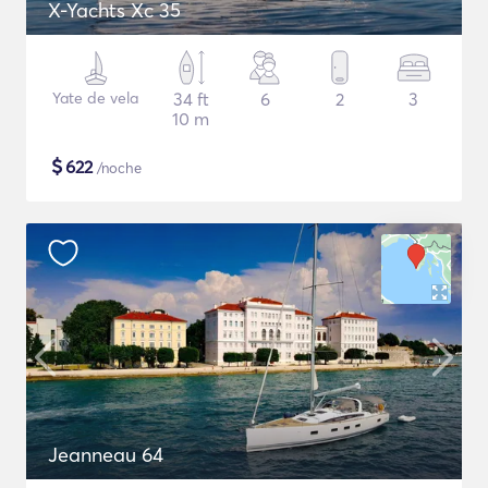
X-Yachts Xc 35
Yate de vela
34 ft
6
2
3
10 m
$
622
/noche
Jeanneau 64