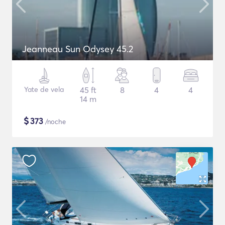
Jeanneau Sun Odysey 45.2
Yate de vela
45 ft
8
4
4
14 m
$
373
/noche