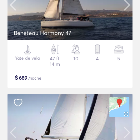
Beneteau Harmony 47
Yate de vela
47 ft
10
4
5
14 m
$
689
/noche