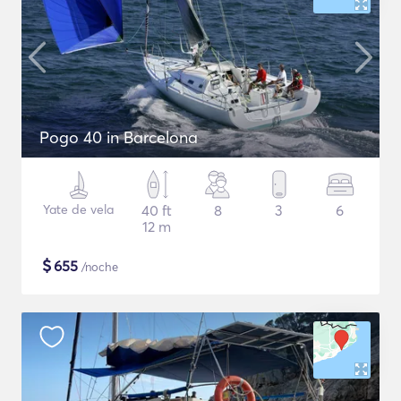
Pogo 40 in Barcelona
Yate de vela
40 ft
8
3
6
12 m
$
655
/noche