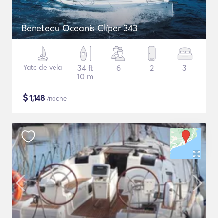
Beneteau Oceanis Clíper 343
Yate de vela
34 ft
6
2
3
10 m
$
1,148
/noche