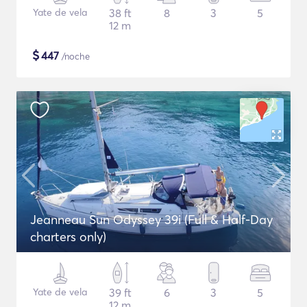
Yate de vela
38 ft
8
3
5
12 m
$
447
/noche
Jeanneau Sun Odyssey 39i (Full & Half-Day
charters only)
Yate de vela
39 ft
6
3
5
12 m