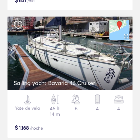
$
631
/día
Sailing yacht Bavaria 46 Cruiser
Yate de vela
46 ft
6
4
4
14 m
$
1,168
/noche