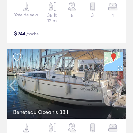
Yate de vela
38 ft
8
3
4
12 m
$
744
/noche
Beneteau Oceanis 38.1