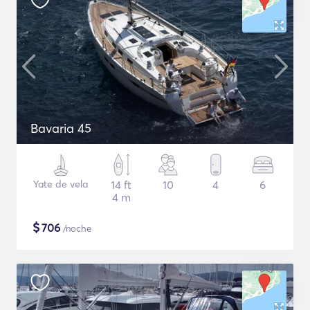
Bavaria 45
Yate de vela
14 ft
10
4
6
4 m
$
706
/noche