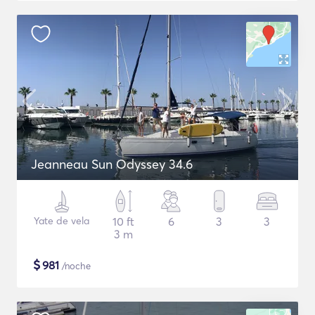
Jeanneau Sun Odyssey 34.6
Yate de vela
10 ft
6
3
3
3 m
$
981
/noche