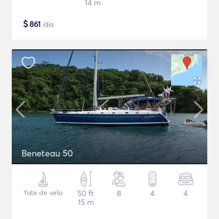
14 m
$
861
/día
Beneteau 50
Yate de vela
50 ft
8
4
4
15 m