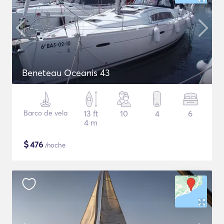
Beneteau Oceanis 43
Barco de vela
13 ft
10
4
6
4 m
$
476
/noche