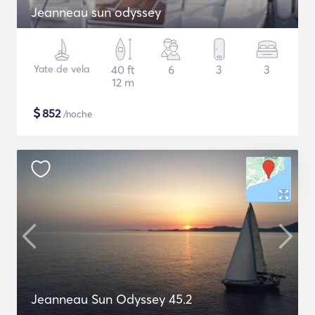
Jeanneau sun odyssey
Yate de vela
40 ft
6
3
3
12 m
$
852
/noche
Jeanneau Sun Odyssey 45.2