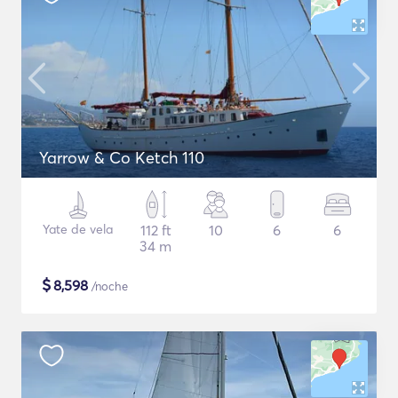
Yarrow & Co Ketch 110
Yate de vela
112 ft
10
6
6
34 m
$
8,598
/noche