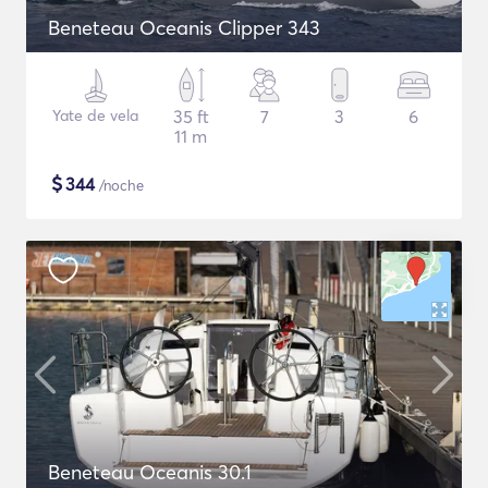
Beneteau Oceanis Clipper 343
Yate de vela
35 ft
7
3
6
11 m
$
344
/noche
Beneteau Oceanis 30.1