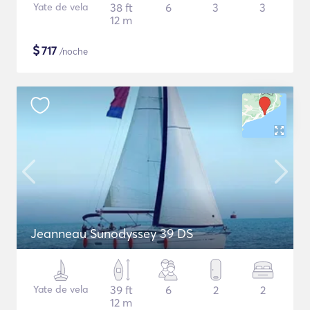
Yate de vela
38 ft
6
3
3
12 m
$
717
/noche
Jeanneau Sunodyssey 39 DS
Yate de vela
39 ft
6
2
2
12 m