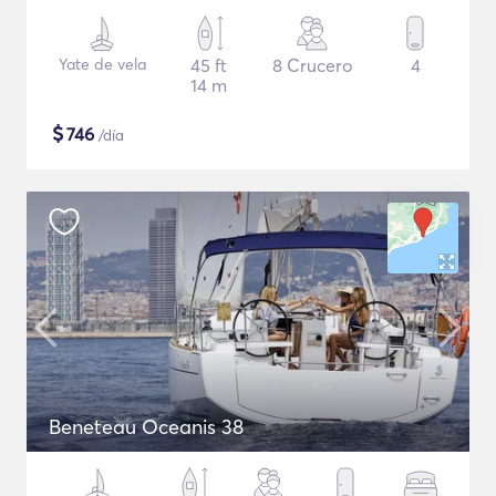
Yate de vela
45 ft
8 Crucero
4
14 m
$
746
/día
Beneteau Oceanis 38