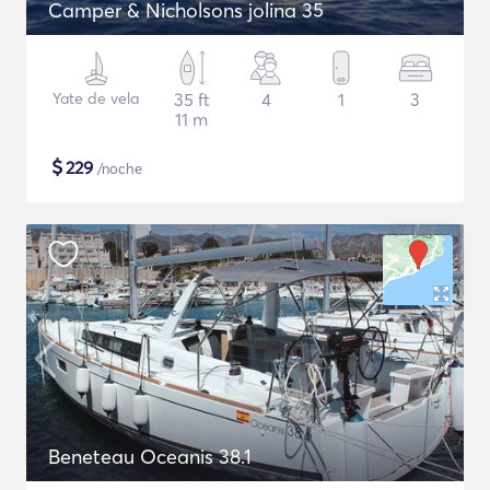
Camper & Nicholsons jolina 35
Yate de vela
35 ft
4
1
3
11 m
$
229
/noche
Beneteau Oceanis 38.1