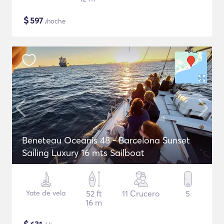
$
597
/noche
Beneteau Oceanis 48 - Barcelona Sunset
Sailing Luxury 16 mts Sailboat
Yate de vela
52 ft
11 Crucero
5
16 m