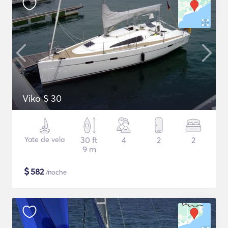
Viko S 30
Yate de vela
30 ft
4
2
2
9 m
$
582
/noche