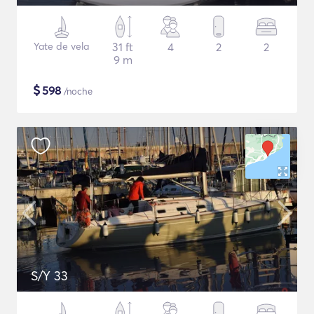
Yate de vela
31 ft
4
2
2
9 m
$
598
/noche
S/Y 33