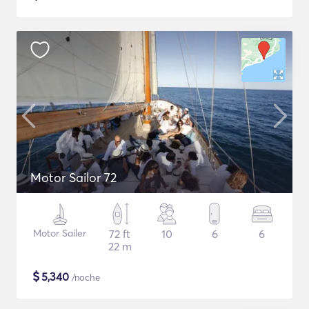
Motor Sailor 72
Motor Sailer
72 ft
10
6
6
22 m
$
5,340
/noche