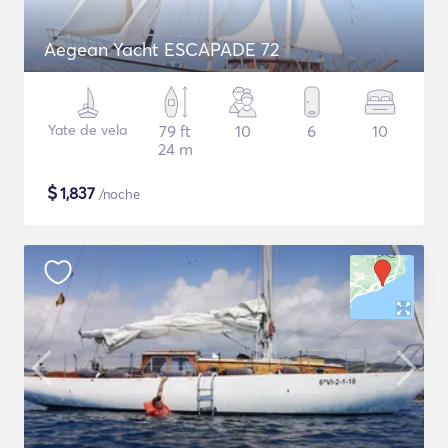
Aegean Yacht ESCAPADE 72
Yate de vela
79 ft
10
6
10
24 m
$
1,837
/noche