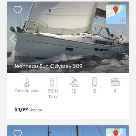
Jeanneau Sun Odyssey 509
Yate de vela
50 ft
12
5
6
15 m
$
1,091
/noche