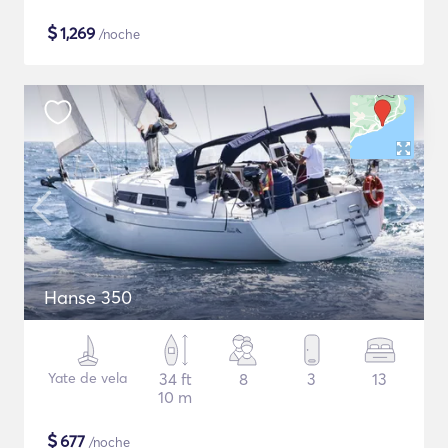
$
1,269
/noche
Hanse 350
Yate de vela
34 ft
8
3
13
10 m
$
677
/noche