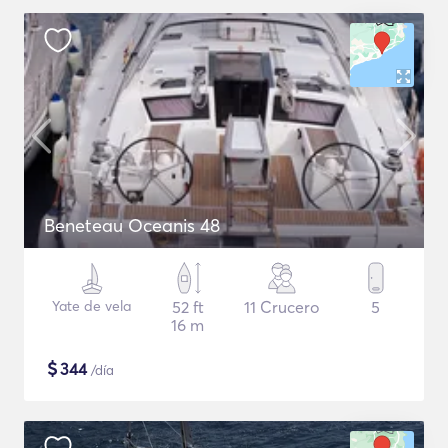
Beneteau Oceanis 48
Yate de vela
52 ft
11 Crucero
5
16 m
$
344
/día