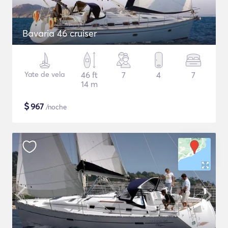
Bavaria 46 cruiser
Yate de vela
46 ft
7
4
7
14 m
$
967
/noche