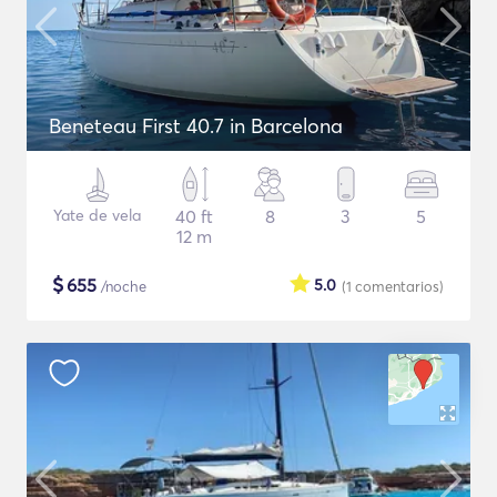
Beneteau First 40.7 in Barcelona
Yate de vela
40 ft
8
3
5
12 m
$
655
5.0
/noche
(1
comentarios
)