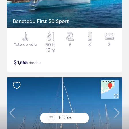
Beneteau First 50 Sport
Yate de vela
50 ft
6
3
3
15 m
$
1,665
/noche
Filtros