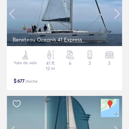
Beneteau Oceanis 41 Express
Yate de vela
41 ft
6
3
3
12 m
$
677
/noche