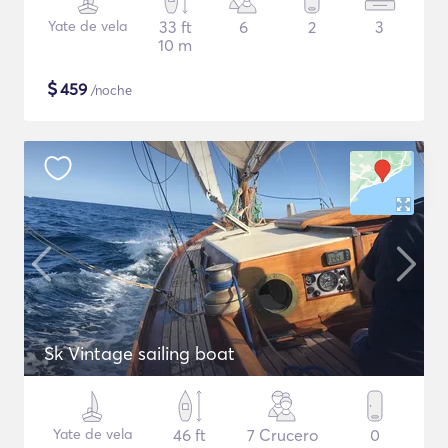
Yate de vela
33 ft
6
2
3
10 m
$
459
/noche
Sk Vintage sailing boat
Yate de vela
46 ft
7 Crucero
0