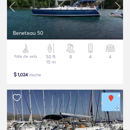
Beneteau 50
Yate de vela
50 ft
8
4
4
15 m
$
1,024
/noche