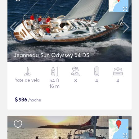
Jeanneau Sun Odyssey 54 DS
Yate de vela
54 ft
8
4
4
16 m
$
936
/noche