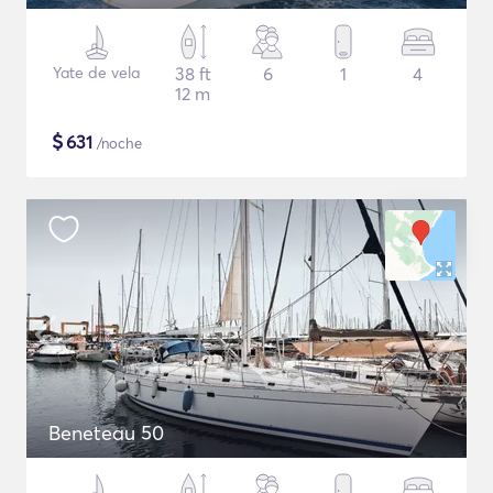
Yate de vela
38 ft
6
1
4
12 m
$
631
/noche
Beneteau 50