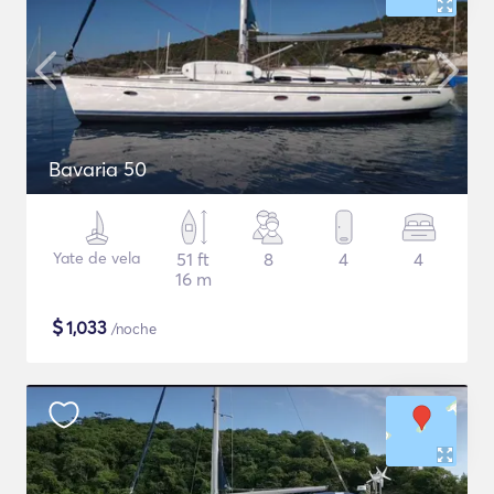
Bavaria 50
Yate de vela
51 ft
8
4
4
16 m
$
1,033
/noche