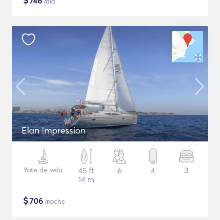
$
746
/día
Elan Impression
Yate de vela
45 ft
6
4
3
14 m
$
706
/noche