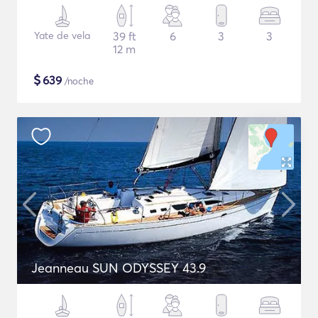
Yate de vela
39 ft
6
3
3
12 m
$
639
/noche
Jeanneau SUN ODYSSEY 43.9