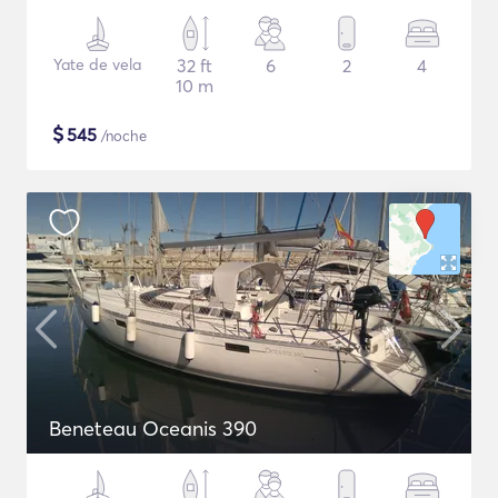
Yate de vela
32 ft
6
2
4
10 m
$
545
/noche
Beneteau Oceanis 390