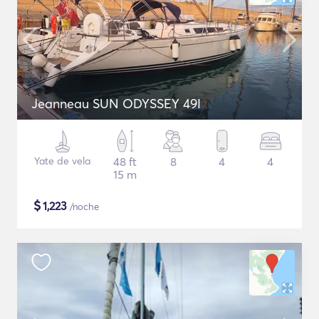
Jeanneau SUN ODYSSEY 49I
Yate de vela
48 ft
8
4
4
15 m
$
1,223
/noche