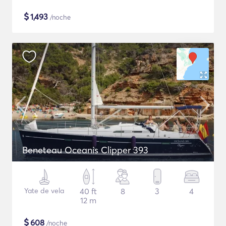
$
1,493
/noche
Beneteau Oceanis Clipper 393
Yate de vela
40 ft
8
3
4
12 m
$
608
/noche