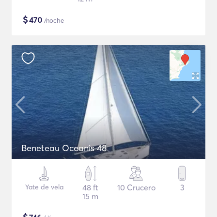
$
470
/noche
Beneteau Oceanis 48
Yate de vela
48 ft
10 Crucero
3
15 m