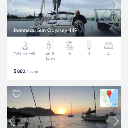
Jeanneau Sun Odyssey 449
Yate de vela
46 ft
6
3
4
14 m
$
860
/noche