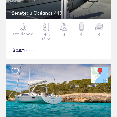
Beneteau Océanos 440
Yate de vela
44 ft
8
4
4
13 m
$
2,871
/noche