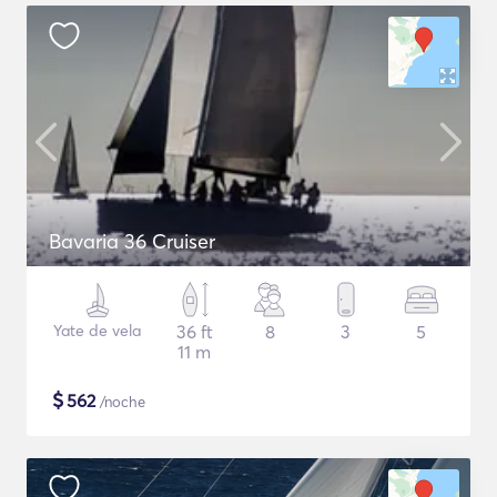
Bavaria 36 Cruiser
Yate de vela
36 ft
8
3
5
11 m
$
562
/noche