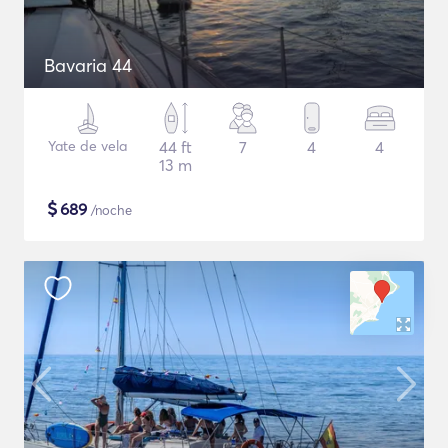
Bavaria 44
Yate de vela
44 ft
7
4
4
13 m
$
689
/noche