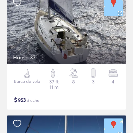
Hanse 37
Barco de vela
37 ft
8
3
4
11 m
$
953
/noche