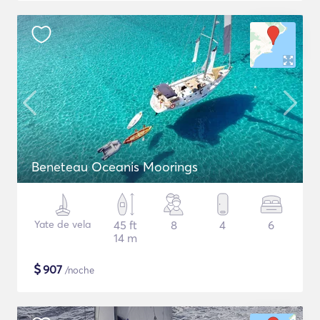
Beneteau Oceanis Moorings
Yate de vela
45 ft
8
4
6
14 m
$
907
/noche