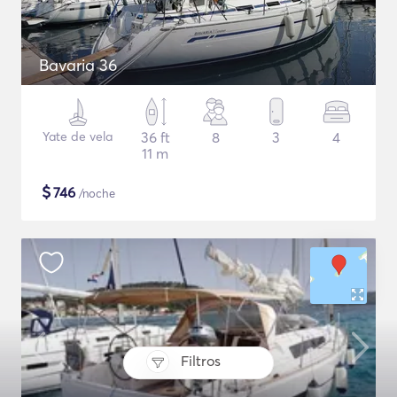
Bavaria 36
Yate de vela
36 ft
8
3
4
11 m
$
746
/noche
Filtros