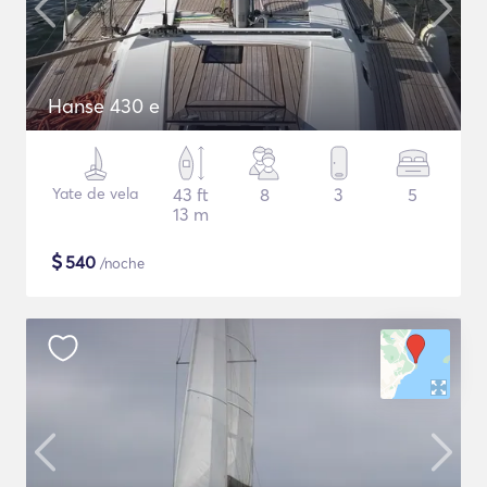
Hanse 430 e
Yate de vela
43 ft
8
3
5
13 m
$
540
/noche