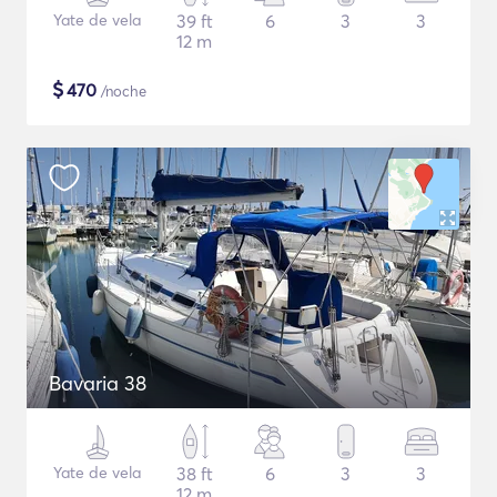
Yate de vela
39 ft
6
3
3
12 m
$
470
/noche
Bavaria 38
Yate de vela
38 ft
6
3
3
12 m