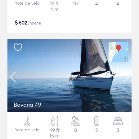
Yate de vela
12 ft
10
4
4
4 m
$
602
/noche
Bavaria 49
Yate de vela
49 ft
8
3
3
15 m