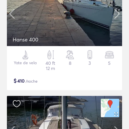
Hanse 400
Yate de vela
40 ft
8
3
5
12 m
$
410
/noche