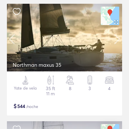
Northman maxus 35
Yate de vela
35 ft
8
3
4
11 m
$
544
/noche