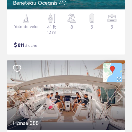
Beneteau Oceanis 41.1
Yate de vela
41 ft
8
3
3
12 m
$
811
/noche
Hanse 388