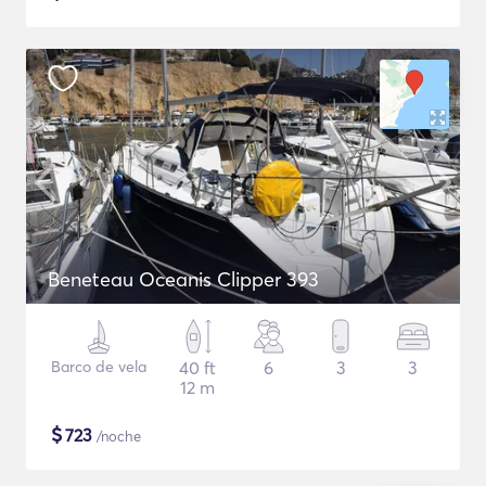
Beneteau Oceanis Clipper 393
Barco de vela
40 ft
6
3
3
12 m
$
723
/noche