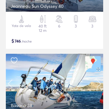
Jeanneau Sun Odyssey 40
Yate de vela
40 ft
6
3
3
12 m
$
746
/noche
Bavaria 38