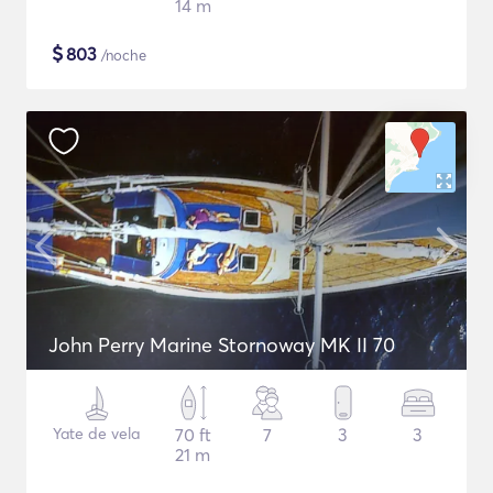
14 m
$
803
/noche
John Perry Marine Stornoway MK II 70
Yate de vela
70 ft
7
3
3
21 m