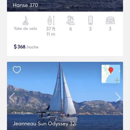
Hanse 370
Yate de vela
37 ft
6
3
3
11 m
$
368
/noche
Jeanneau Sun Odyssey 32i