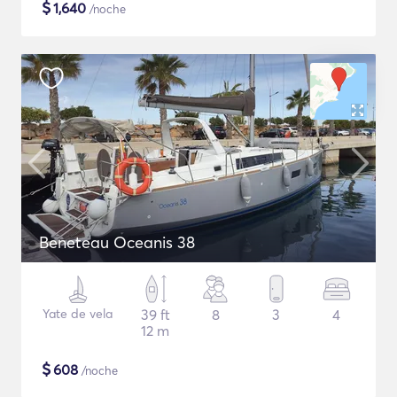
$
1,640
/noche
Beneteau Oceanis 38
Yate de vela
39 ft
8
3
4
12 m
$
608
/noche