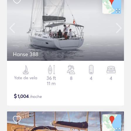
Hanse 388
Yate de vela
36 ft
8
4
4
11 m
$
1,004
/noche