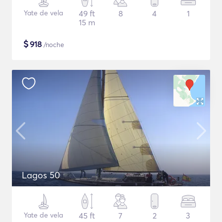
Yate de vela
49 ft
8
4
1
15 m
$
918
/noche
Lagos 50
Yate de vela
45 ft
7
2
3